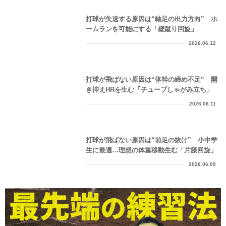
打球が失速する原因は“軸足の出力方向” ホ
ームランを可能にする「壁蹴り回旋」
2026.06.12
打球が飛ばない原因は“体幹の締め不足” 開
き抑えHRを生む「チューブしゃがみ立ち」
2026.06.11
打球が飛ばない原因は“前足の抜け” 小中学
生に最適…理想の体重移動生む「片膝回旋」
2026.06.09