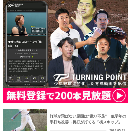
打球が飛ばない原因は“蹴り不足” 低学年の
手打ち改善→長打が打てる「横スキップ」
2026.05.31