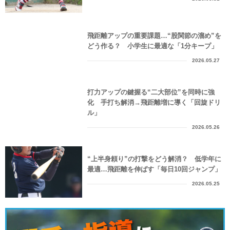
飛距離アップの重要課題…“股関節の溜め”を
どう作る？ 小学生に最適な「1分キープ」
2026.05.27
打力アップの鍵握る“二大部位”を同時に強
化 手打ち解消→飛距離増に導く「回旋ドリ
ル」
2026.05.26
“上半身頼り”の打撃をどう解消？ 低学年に
最適…飛距離を伸ばす「毎日10回ジャンプ」
2026.05.25