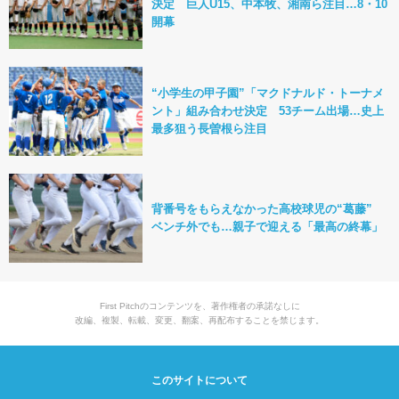
決定 巨人U15、中本牧、湘南ら注目…8・10
開幕
“小学生の甲子園”「マクドナルド・トーナメ
ント」組み合わせ決定 53チーム出場…史上
最多狙う長曽根ら注目
背番号をもらえなかった高校球児の“葛藤”
ベンチ外でも…親子で迎える「最高の終幕」
First Pitchのコンテンツを、著作権者の承諾なしに
改編、複製、転載、変更、翻案、再配布することを禁じます。
このサイトについて