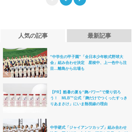
人気の記事
最新記事
“中学生の甲子園”「全日本少年軟式野球大
会」組み合わせ決定 星稜中、上一色中ら注
目…離島から出場も
【PR】酷暑の夏を“麹パワー”で乗り切ろ
う！ MLB™公式「麹だけでつくったすっき
りあまさけ」にいま熱視線の理由
中学硬式「ジャイアンツカップ」組み合わせ