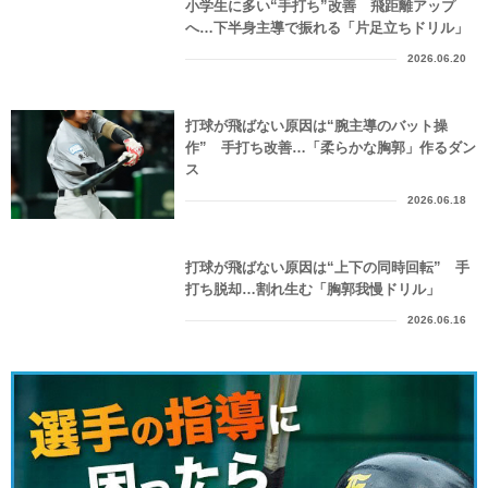
小学生に多い“手打ち”改善 飛距離アップ
へ…下半身主導で振れる「片足立ちドリル」
2026.06.20
打球が飛ばない原因は“腕主導のバット操
作” 手打ち改善…「柔らかな胸郭」作るダン
ス
2026.06.18
打球が飛ばない原因は“上下の同時回転” 手
打ち脱却…割れ生む「胸郭我慢ドリル」
2026.06.16