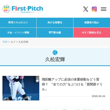
野球スキルのコツ
伸びる指導法
保護者の悩み
大会・イベント情報
専門家名鑑
今すぐ動画を見る
TOP
タグ
久松宏輝
久松宏輝
飛距離アップに必須の体重移動をどう習
得？ “全ての力”をぶつける「股関節ドリ
ル」
2026.06.24