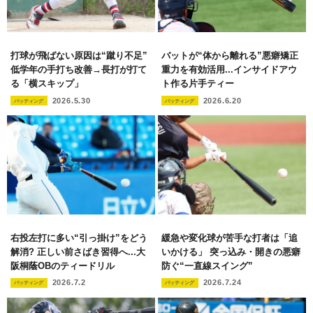
打球が飛ばない原因は“蹴り不足”
バットが“体から離れる”悪癖矯正
低学年の手打ち改善→長打が打て
重力を有効活用...インサイドアウ
る「横スキップ」
ト作る片手ティー
2026.5.30
2026.6.20
バッティング
バッティング
右投左打に多い“引っ掛け”をどう
緩急や変化球が苦手な打者は「追
解消? 正しい前さばき習得へ...大
いかける」 突っ込み・開きの悪癖
阪桐蔭OBのティードリル
防ぐ“一直線スイング”
2026.7.2
2026.7.24
バッティング
バッティング