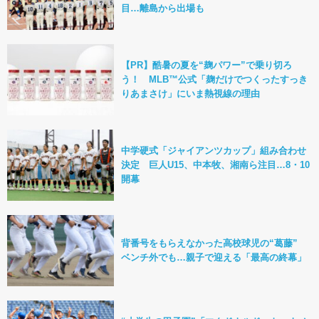
目…離島から出場も
【PR】酷暑の夏を“麹パワー”で乗り切ろ
う！ MLB™公式「麹だけでつくったすっき
りあまさけ」にいま熱視線の理由
中学硬式「ジャイアンツカップ」組み合わせ
決定 巨人U15、中本牧、湘南ら注目…8・10
開幕
背番号をもらえなかった高校球児の“葛藤”
ベンチ外でも…親子で迎える「最高の終幕」