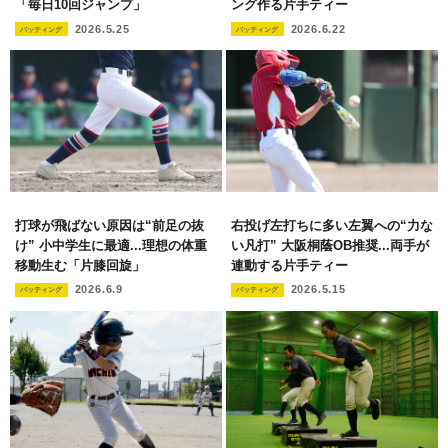
「毎日10回ジャンプ」
ング作る片手ティー
2026.5.25
2026.6.22
バッティング
バッティング
打球が飛ばない原因は“前足の抜
右投げ左打ちに多い左翼への“力な
け” 小中学生に最適...理想の体重
い凡打” 大阪桐蔭OB推奨...両手が
移動生む「片膝回旋」
連動する片手ティー
2026.6.9
2026.5.15
バッティング
バッティング