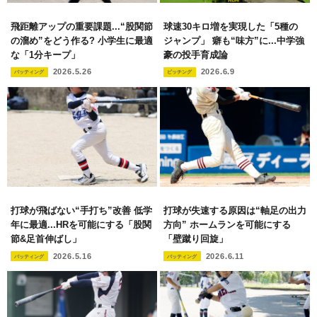
飛距離アップの重要課題...“股関節
球速30キロ増を実現した「5種の
の溜め”をどう作る? 小学生に最適
ジャンプ」 癖も“味方”に...中学強
な「1分キープ」
豪の投手育成論
2026.5.26
2026.6.9
バッティング
ピッチング
打球が飛ばない“手打ち”改善 低学
打球が失速する原因は“軸足の出力
年に最適...HRを可能にする「股関
方向” ホームランを可能にする
節&足首伸ばし」
「壁蹴り回旋」
2026.5.16
2026.6.11
バッティング
バッティング