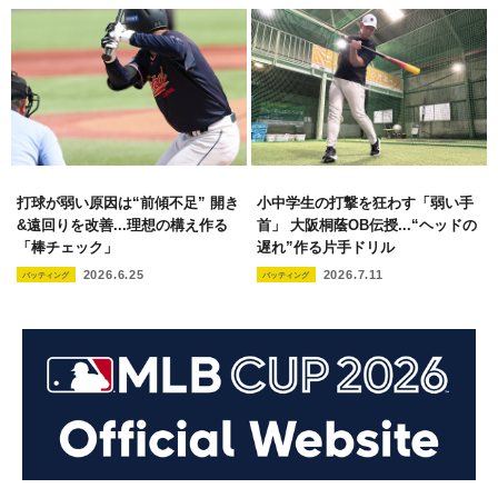
打球が弱い原因は“前傾不足” 開き
小中学生の打撃を狂わす「弱い手
&遠回りを改善...理想の構え作る
首」 大阪桐蔭OB伝授...“ヘッドの
「棒チェック」
遅れ”作る片手ドリル
2026.6.25
2026.7.11
バッティング
バッティング