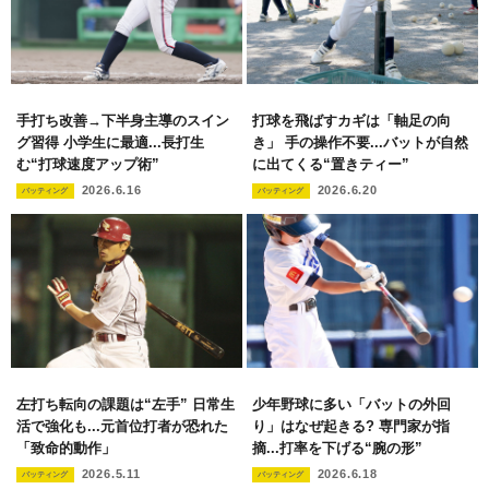
手打ち改善→下半身主導のスイン
打球を飛ばすカギは「軸足の向
グ習得 小学生に最適...長打生
き」 手の操作不要...バットが自然
む“打球速度アップ術”
に出てくる“置きティー”
2026.6.16
2026.6.20
バッティング
バッティング
左打ち転向の課題は“左手” 日常生
少年野球に多い「バットの外回
活で強化も...元首位打者が恐れた
り」はなぜ起きる? 専門家が指
「致命的動作」
摘...打率を下げる“腕の形”
2026.5.11
2026.6.18
バッティング
バッティング