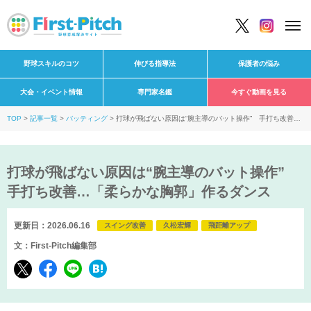
野球スキルのコツ
伸びる指導法
保護者の悩み
大会・イベント情報
専門家名鑑
今すぐ動画を見る
TOP
記事一覧
バッティング
打球が飛ばない原因は“腕主導のバット操作” 手打ち改善…
「柔らかな胸郭」作るダンス
打球が飛ばない原因は“腕主導のバット操作”
手打ち改善…「柔らかな胸郭」作るダンス
更新日：2026.06.16
スイング改善
久松宏輝
飛距離アップ
文：First-Pitch編集部