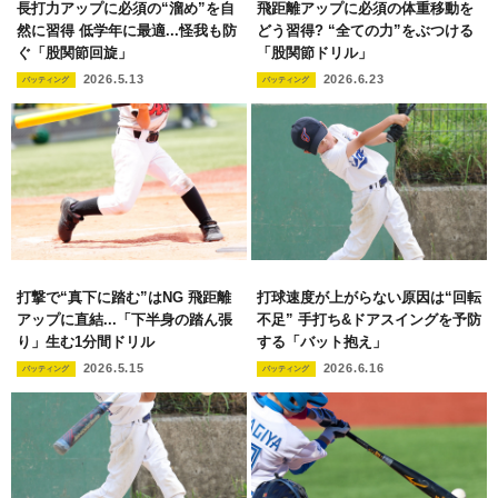
長打力アップに必須の“溜め”を自
飛距離アップに必須の体重移動を
然に習得 低学年に最適...怪我も防
どう習得? “全ての力”をぶつける
ぐ「股関節回旋」
「股関節ドリル」
2026.5.13
2026.6.23
バッティング
バッティング
打撃で“真下に踏む”はNG 飛距離
打球速度が上がらない原因は“回転
アップに直結...「下半身の踏ん張
不足” 手打ち&ドアスイングを予防
り」生む1分間ドリル
する「バット抱え」
2026.5.15
2026.6.16
バッティング
バッティング