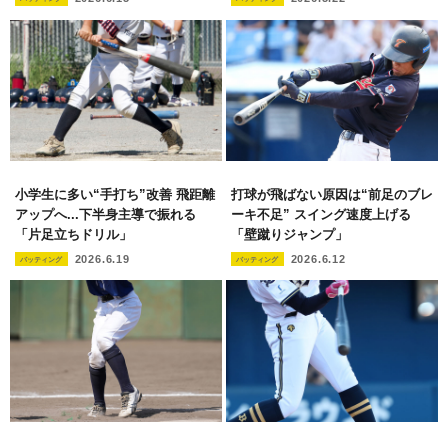
小学生に多い“手打ち”改善 飛距離
打球が飛ばない原因は“前足のブレ
アップへ...下半身主導で振れる
ーキ不足” スイング速度上げる
「片足立ちドリル」
「壁蹴りジャンプ」
2026.6.19
2026.6.12
バッティング
バッティング