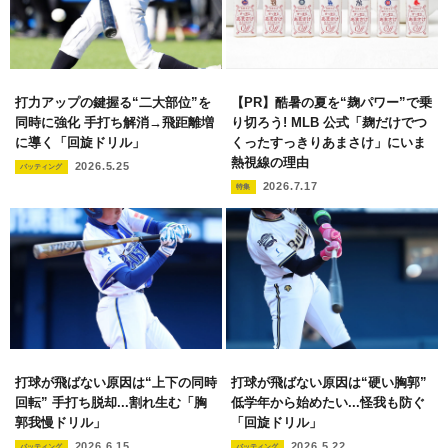
打力アップの鍵握る“二大部位”を
【PR】酷暑の夏を“麹パワー”で乗
同時に強化 手打ち解消→飛距離増
り切ろう! MLB 公式「麹だけでつ
に導く「回旋ドリル」
くったすっきりあまさけ」にいま
熱視線の理由
2026.5.25
バッティング
2026.7.17
特集
打球が飛ばない原因は“上下の同時
打球が飛ばない原因は“硬い胸郭”
回転” 手打ち脱却...割れ生む「胸
低学年から始めたい...怪我も防ぐ
郭我慢ドリル」
「回旋ドリル」
2026.6.15
2026.5.22
バッティング
バッティング