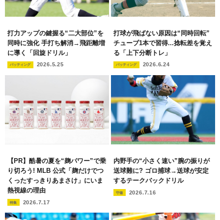
打力アップの鍵握る“二大部位”を
打球が飛ばない原因は“同時回転”
同時に強化 手打ち解消→飛距離増
チューブ1本で習得...捻転差を覚え
に導く「回旋ドリル」
る「上下分断トレ」
2026.5.25
2026.6.24
バッティング
バッティング
【PR】酷暑の夏を“麹パワー”で乗
内野手の“小さく速い”腕の振りが
り切ろう! MLB 公式「麹だけでつ
送球難に? ゴロ捕球→送球が安定
くったすっきりあまさけ」にいま
するテークバックドリル
熱視線の理由
2026.7.16
守備
2026.7.17
特集