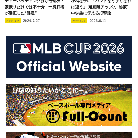
ティーバッティングはなぜ必要?
小柄な子に「バントをうまくなれ
素振りだけでは不十分...一流打者
は違う」 飛距離アップの“秘策”...
が矯正した“課題”
中学生に伝える打撃論
2026.7.27
2026.6.11
バッティング
バッティング