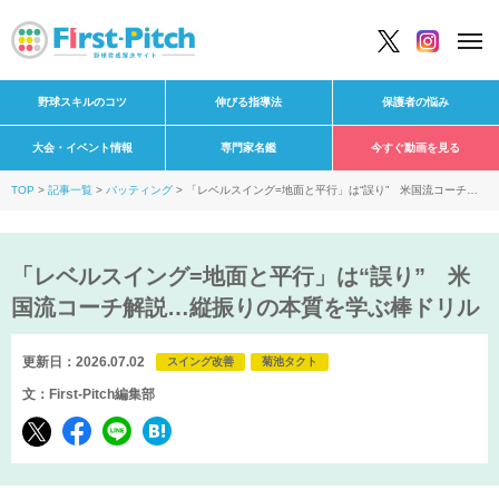
野球スキルのコツ
伸びる指導法
保護者の悩み
大会・イベント情報
専門家名鑑
今すぐ動画を見る
TOP
記事一覧
バッティング
「レベルスイング=地面と平行」は“誤り” 米国流コーチ解
説…縦振りの本質を学ぶ棒ドリル
「レベルスイング=地面と平行」は“誤り” 米
国流コーチ解説…縦振りの本質を学ぶ棒ドリル
更新日：2026.07.02
スイング改善
菊池タクト
文：First-Pitch編集部