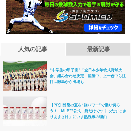
人気の記事
最新記事
“中学生の甲子園”「全日本少年軟式野球大
会」組み合わせ決定 星稜中、上一色中ら注
目…離島から出場も
【PR】酷暑の夏を“麹パワー”で乗り切ろ
う！ MLB™公式「麹だけでつくったすっき
りあまさけ」にいま熱視線の理由