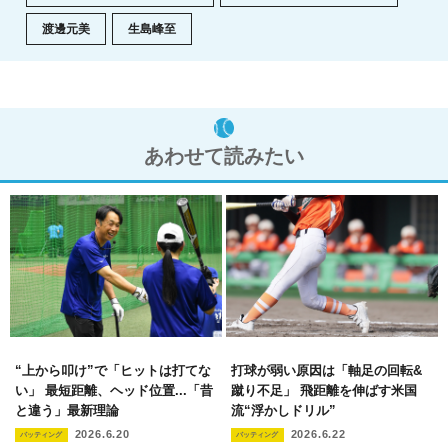
渡邊元美
生島峰至
あわせて読みたい
“上から叩け”で「ヒットは打てな
打球が弱い原因は「軸足の回転&
い」 最短距離、ヘッド位置...「昔
蹴り不足」 飛距離を伸ばす米国
と違う」最新理論
流“浮かしドリル”
2026.6.20
2026.6.22
バッティング
バッティング