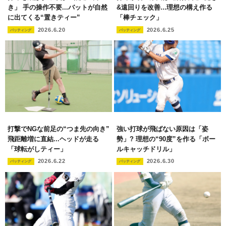
き」 手の操作不要...バットが自然
&遠回りを改善...理想の構え作る
に出てくる“置きティー”
「棒チェック」
2026.6.20
2026.6.25
バッティング
バッティング
打撃でNGな前足の“つま先の向き”
強い打球が飛ばない原因は「姿
飛距離増に直結...ヘッドが走る
勢」? 理想の“90度”を作る「ボー
「球転がしティー」
ルキャッチドリル」
2026.6.22
2026.6.30
バッティング
バッティング