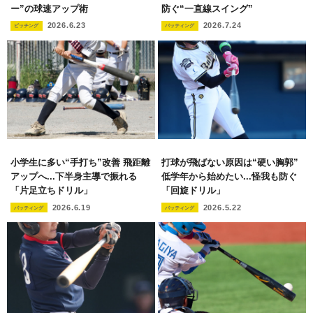
ー”の球速アップ術
防ぐ“一直線スイング”
2026.6.23
2026.7.24
ピッチング
バッティング
小学生に多い“手打ち”改善 飛距離
打球が飛ばない原因は“硬い胸郭”
アップへ...下半身主導で振れる
低学年から始めたい...怪我も防ぐ
「片足立ちドリル」
「回旋ドリル」
2026.6.19
2026.5.22
バッティング
バッティング