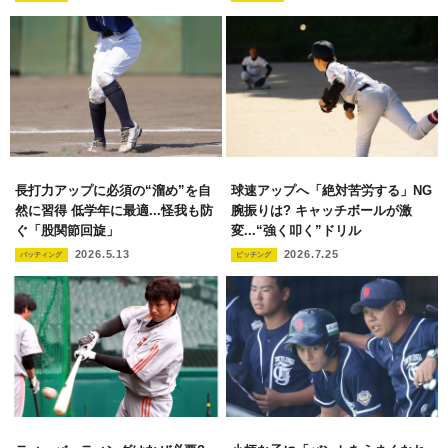
長打力アップに必須の“溜め”を自
球速アップへ「絶対苦労する」NG
然に習得 低学年に最適...怪我も防
腕振りは? キャッチボールが激
ぐ「股関節回旋」
変...“強く叩く”ドリル
2026.5.13
2026.7.25
バッティング
ピッチング