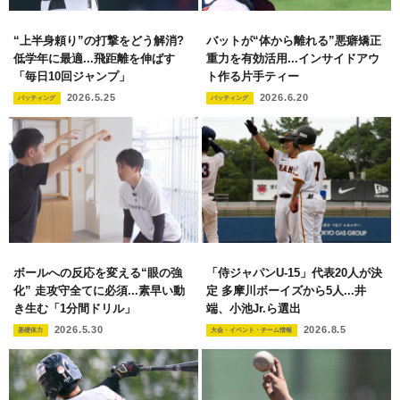
“上半身頼り”の打撃をどう解消?
バットが“体から離れる”悪癖矯正
低学年に最適...飛距離を伸ばす
重力を有効活用...インサイドアウ
「毎日10回ジャンプ」
ト作る片手ティー
2026.5.25
2026.6.20
バッティング
バッティング
ボールへの反応を変える“眼の強
「侍ジャパンU-15」代表20人が決
化” 走攻守全てに必須...素早い動
定 多摩川ボーイズから5人...井
き生む「1分間ドリル」
端、小池Jr.ら選出
2026.5.30
2026.8.5
基礎体力
大会・イベント・チーム情報