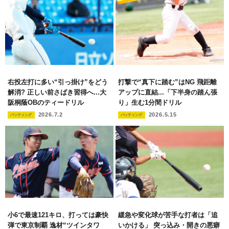
右投左打に多い“引っ掛け”をどう
打撃で“真下に踏む”はNG 飛距離
解消? 正しい前さばき習得へ...大
アップに直結...「下半身の踏ん張
阪桐蔭OBのティードリル
り」生む1分間ドリル
2026.7.2
2026.5.15
バッティング
バッティング
小6で最速121キロ、打っては豪快
緩急や変化球が苦手な打者は「追
弾で東京制覇 逸材“ツインタワ
いかける」 突っ込み・開きの悪癖