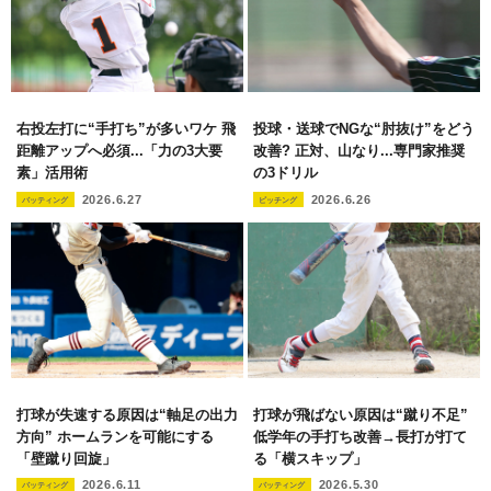
右投左打に“手打ち”が多いワケ 飛
投球・送球でNGな“肘抜け”をどう
距離アップへ必須...「力の3大要
改善? 正対、山なり...専門家推奨
素」活用術
の3ドリル
2026.6.27
2026.6.26
バッティング
ピッチング
打球が失速する原因は“軸足の出力
打球が飛ばない原因は“蹴り不足”
方向” ホームランを可能にする
低学年の手打ち改善→長打が打て
「壁蹴り回旋」
る「横スキップ」
2026.6.11
2026.5.30
バッティング
バッティング