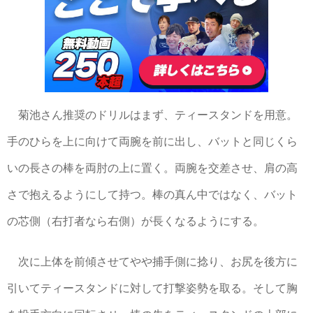
菊池さん推奨のドリルはまず、ティースタンドを用意。
手のひらを上に向けて両腕を前に出し、バットと同じくら
いの長さの棒を両肘の上に置く。両腕を交差させ、肩の高
さで抱えるようにして持つ。棒の真ん中ではなく、バット
の芯側（右打者なら右側）が長くなるようにする。
次に上体を前傾させてやや捕手側に捻り、お尻を後方に
引いてティースタンドに対して打撃姿勢を取る。そして胸