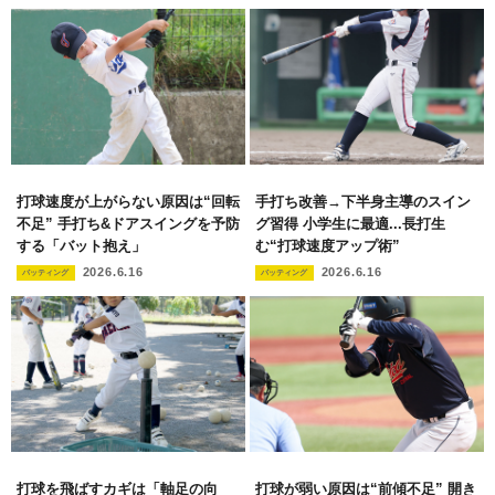
打球速度が上がらない原因は“回転
手打ち改善→下半身主導のスイン
不足” 手打ち&ドアスイングを予防
グ習得 小学生に最適...長打生
する「バット抱え」
む“打球速度アップ術”
2026.6.16
2026.6.16
バッティング
バッティング
打球を飛ばすカギは「軸足の向
打球が弱い原因は“前傾不足” 開き