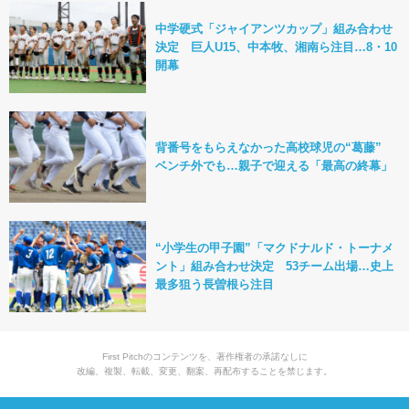
中学硬式「ジャイアンツカップ」組み合わせ
決定 巨人U15、中本牧、湘南ら注目…8・10
開幕
背番号をもらえなかった高校球児の“葛藤”
ベンチ外でも…親子で迎える「最高の終幕」
“小学生の甲子園”「マクドナルド・トーナメ
ント」組み合わせ決定 53チーム出場…史上
最多狙う長曽根ら注目
First Pitchのコンテンツを、著作権者の承諾なしに
改編、複製、転載、変更、翻案、再配布することを禁じます。