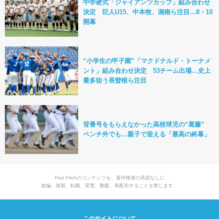
中学硬式「ジャイアンツカップ」組み合わせ
決定 巨人U15、中本牧、湘南ら注目…8・10
開幕
“小学生の甲子園”「マクドナルド・トーナメ
ント」組み合わせ決定 53チーム出場…史上
最多狙う長曽根ら注目
背番号をもらえなかった高校球児の“葛藤”
ベンチ外でも…親子で迎える「最高の終幕」
First Pitchのコンテンツを、著作権者の承諾なしに
改編、複製、転載、変更、翻案、再配布することを禁じます。
このサイトについて