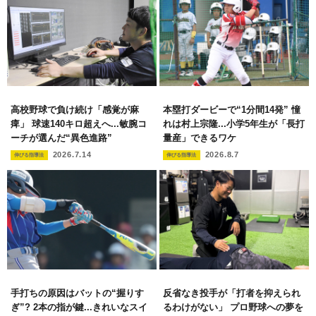
高校野球で負け続け「感覚が麻
本塁打ダービーで“1分間14発” 憧
痺」 球速140キロ超えへ...敏腕コ
れは村上宗隆...小学5年生が「長打
ーチが選んだ“異色進路”
量産」できるワケ
2026.7.14
2026.8.7
伸びる指導法
伸びる指導法
手打ちの原因はバットの“握りす
反省なき投手が「打者を抑えられ
ぎ”? 2本の指が鍵...きれいなスイ
るわけがない」 プロ野球への夢を