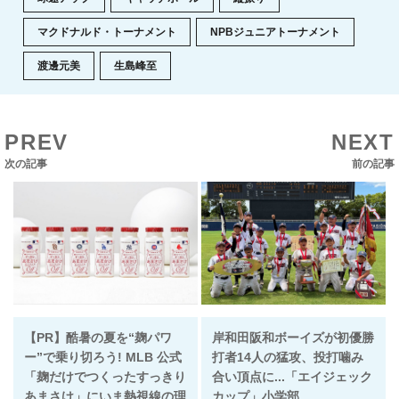
マクドナルド・トーナメント
NPBジュニアトーナメント
渡邊元美
生島峰至
PREV
NEXT
次の記事
前の記事
【PR】酷暑の夏を“麹パワ
岸和田阪和ボーイズが初優勝
ー”で乗り切ろう! MLB 公式
打者14人の猛攻、投打噛み
「麹だけでつくったすっきり
合い頂点に...「エイジェック
あまさけ」にいま熱視線の理
カップ」小学部