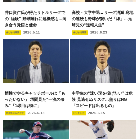
井口資仁氏が得たリトルリーグで
高校・大学中退→リーグ消滅 窮地
の“経験” 野球離れに危機感も...向
の連続も野球が繋いだ「縁」...元
き合う覚悟と使命
球児の“逆転人生”
2026.5.11
2026.6.23
伸びる指導法
伸びる指導法
惰性でやるキャッチボールは「も
中学生の“速い球を投げたい”は危
ったいない」 垣間見た“一流の凄
険 見逃せぬリスク...焦りはNG
み”「1球目は特に」
「スピードは出るもの」
2026.6.13
2026.6.15
野球スキルのコツ
ピッチング