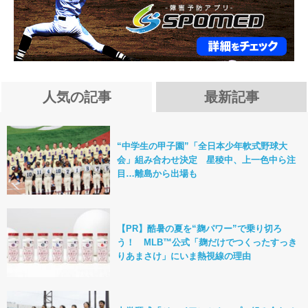
人気の記事
最新記事
“中学生の甲子園”「全日本少年軟式野球大
会」組み合わせ決定 星稜中、上一色中ら注
目…離島から出場も
【PR】酷暑の夏を“麹パワー”で乗り切ろ
う！ MLB™公式「麹だけでつくったすっき
りあまさけ」にいま熱視線の理由