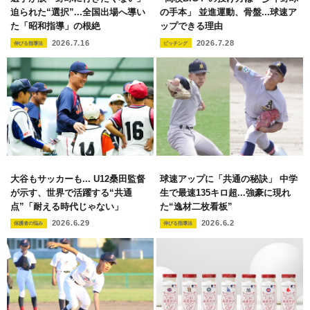
迫られた“選択”...全国出場へ導い
の手本」 並進運動、骨盤...球速ア
た「昭和指導」の根絶
ップできる理由
2026.7.16
2026.7.28
伸びる指導法
ピッチング
大谷もサッカーも... U12桑田監督
球速アップに「共通の秘訣」 中学
が示す、世界で活躍する“共通
生で最速135キロ超...強豪に現れ
点”「耐える時代じゃない」
た“逸材二枚看板”
2026.6.29
2026.6.2
保護者の悩み
伸びる指導法