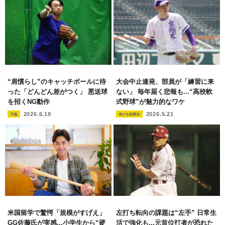
“肩慣らし”のキャッチボールに待
大会中止連発、部員が「練習に来
った「どんどん差がつく」 悪送球
ない」 毎年届く悲報も...“高校軟
を招くNG動作
式野球”が魅力的なワケ
2026.6.19
2026.5.21
守備
伸びる指導法
米国留学で驚愕「規模がすげえ」
左打ち転向の課題は“左手” 日常生
GG佐藤氏が実感...小学生から“硬
活で強化も...元首位打者が恐れた