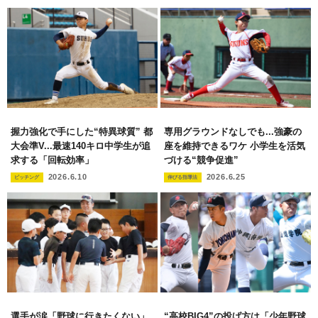
握力強化で手にした“特異球質” 都
専用グラウンドなしでも...強豪の
大会準V...最速140キロ中学生が追
座を維持できるワケ 小学生を活気
求する「回転効率」
づける“競争促進”
2026.6.10
2026.6.25
ピッチング
伸びる指導法
選手が涙「野球に行きたくない」
“高校BIG4”の投げ方は「少年野球