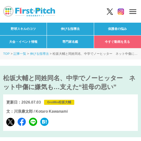
野球スキルのコツ
伸びる指導法
保護者の悩み
大会・イベント情報
専門家名鑑
今すぐ動画を見る
TOP
記事一覧
伸びる指導法
松坂大輔と同姓同名、中学でノーヒッター ネット中傷に嫌
気も…支えた“祖母の思い”
松坂大輔と同姓同名、中学でノーヒッター ネ
ット中傷に嫌気も…支えた“祖母の思い”
更新日：2026.07.03
GroWin松坂大輔
文：川浪康太郎 / Kotaro Kawanami