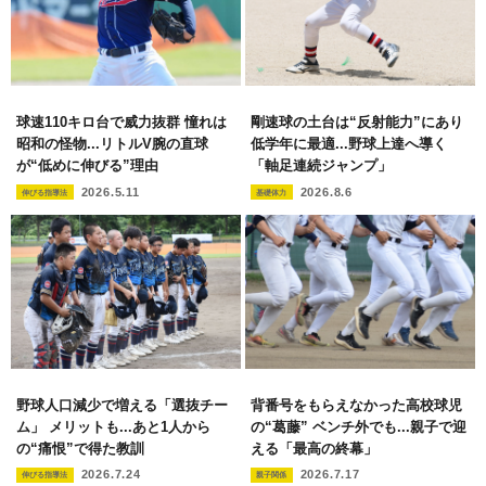
球速110キロ台で威力抜群 憧れは
剛速球の土台は“反射能力”にあり
昭和の怪物...リトルV腕の直球
低学年に最適...野球上達へ導く
が“低めに伸びる”理由
「軸足連続ジャンプ」
2026.5.11
2026.8.6
伸びる指導法
基礎体力
野球人口減少で増える「選抜チー
背番号をもらえなかった高校球児
ム」 メリットも...あと1人から
の“葛藤” ベンチ外でも...親子で迎
の“痛恨”で得た教訓
える「最高の終幕」
2026.7.24
2026.7.17
伸びる指導法
親子関係