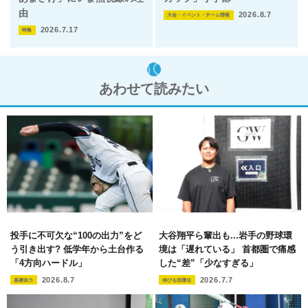
由
2026.8.7
大会・イベント・チーム情報
2026.7.17
特集
あわせて読みたい
投手に不可欠な“100の出力”をど
大谷翔平ら輩出も...岩手の野球環
う引き出す? 低学年から土台作る
境は「遅れている」 首都圏で痛感
「4方向ハードル」
した“差”「少なすぎる」
2026.8.7
2026.7.7
基礎体力
伸びる指導法