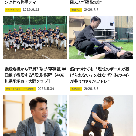
ング作る片手ティー
阻んだ“習慣の差”
2026.6.22
2026.7.7
バッティング
基礎体力
存続危機から部員3倍にV字回復 半
筋肉つけても「理想のボールが投
日練で徹底する“底辺指導”【神奈
げられない」のはなぜ? 体の中心
川県平塚市・大野クラブ】
が整う“ゆりかごトレ”
2026.5.30
2026.7.6
大会・イベント・チーム情報
基礎体力