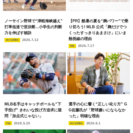
ノーサイン野球で“津軽海峡越え”
【PR】酷暑の夏を“麹パワー”で乗
打率低迷で逆決断...小学生の判断
り切ろう! MLB 公式「麹だけでつ
力を伸ばす秘訣
くったすっきりあまさけ」にいま
熱視線の理由
2026.7.12
伸びる指導法
2026.7.17
特集
MLB名手はキャッチボールも“下
選手の心に響く“正しい叱り方” G
手投げ” きれいな投げ方追求に疑
G佐藤氏が「野球嫌いにならなか
問「加点式じゃない」
った」明確な理由
2026.5.25
2026.6.1
守備
伸びる指導法