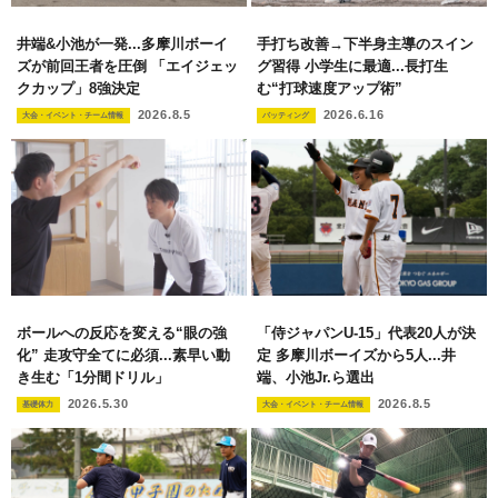
井端&小池が一発...多摩川ボーイ
手打ち改善→下半身主導のスイン
ズが前回王者を圧倒 「エイジェッ
グ習得 小学生に最適...長打生
クカップ」8強決定
む“打球速度アップ術”
2026.8.5
2026.6.16
大会・イベント・チーム情報
バッティング
ボールへの反応を変える“眼の強
「侍ジャパンU-15」代表20人が決
化” 走攻守全てに必須...素早い動
定 多摩川ボーイズから5人...井
き生む「1分間ドリル」
端、小池Jr.ら選出
2026.5.30
2026.8.5
基礎体力
大会・イベント・チーム情報