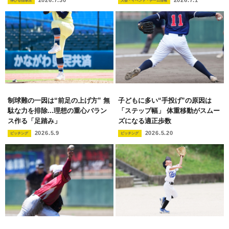
2026.7.30
2026.7.1
伸びる指導法
大会・イベント・チーム情報
制球難の一因は“前足の上げ方” 無
子どもに多い“手投げ”の原因は
駄な力を排除...理想の重心バラン
「ステップ幅」 体重移動がスムー
ス作る「足踏み」
ズになる適正歩数
2026.5.9
2026.5.20
ピッチング
ピッチング