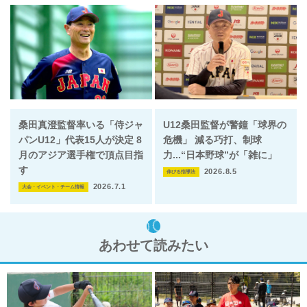
桑田真澄監督率いる「侍ジャ
U12桑田監督が警鐘「球界の
パンU12」代表15人が決定 8
危機」 減る巧打、制球
月のアジア選手権で頂点目指
力...“日本野球”が「雑に」
す
2026.8.5
伸びる指導法
2026.7.1
大会・イベント・チーム情報
あわせて読みたい