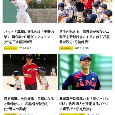
バットを真横に振るのは「至難の
選手が飽きる、保護者が来ない...
業」 初心者の“超ダウンスイン
親子を野球好きにするには? V3監
グ”を正す段階練習
督が説く“分割練習”
2026.6.6
2026.7.30
バッティング
伸びる指導法
怒る指導に自己嫌悪「月曜になる
桑田真澄監督率いる「侍ジャパン
と動悸が...」 V3監督が決別し
U12」代表15人が決定 8月のアジ
た“過去の実績”
ア選手権で頂点目指す