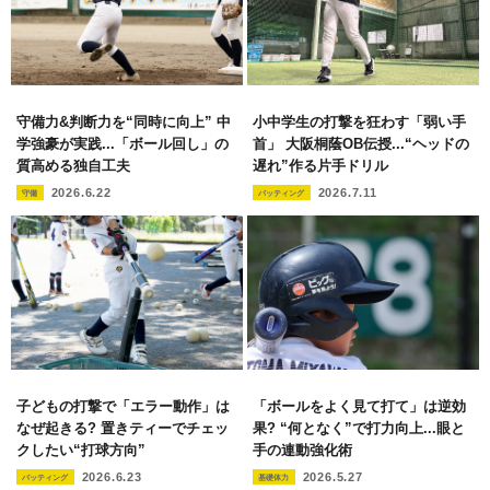
守備力&判断力を“同時に向上” 中
小中学生の打撃を狂わす「弱い手
学強豪が実践...「ボール回し」の
首」 大阪桐蔭OB伝授...“ヘッドの
質高める独自工夫
遅れ”作る片手ドリル
2026.6.22
2026.7.11
守備
バッティング
子どもの打撃で「エラー動作」は
「ボールをよく見て打て」は逆効
なぜ起きる? 置きティーでチェッ
果? “何となく”で打力向上...眼と
クしたい“打球方向”
手の連動強化術
2026.6.23
2026.5.27
バッティング
基礎体力