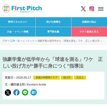
野球スキルのコツ
伸びる指導法
保護者の悩み
大会・イベント情報
専門家名鑑
今すぐ動画を見る
TOP
記事一覧
ピッチング
強豪学童が低学年から「球速を測る」ワケ 正しい投げ方
が“勝手に身につく”指導法
強豪学童が低学年から「球速を測る」ワケ 正
しい投げ方が“勝手に身につく”指導法
更新日：2026.06.17
多賀少年野球クラブ
投げ方
辻正人
文：磯田健太郎 / Kentaro Isoda