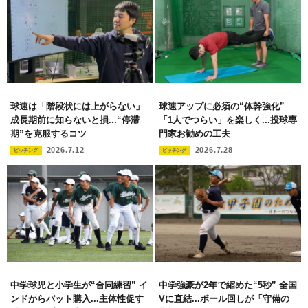
球速は「階段状には上がらない」
球速アップに必須の“体幹強化”
成長期前に知らないと損...“停滞
「1人でつらい」を楽しく...投球専
期”を克服するコツ
門家お勧めの工夫
2026.7.12
2026.7.28
ピッチング
ピッチング
中学球児と小学生が“合同練習” イ
中学強豪が2年で縮めた“5秒” 全国
ンドからバット購入...主体性促す
Vに直結...ボール回しが「守備の