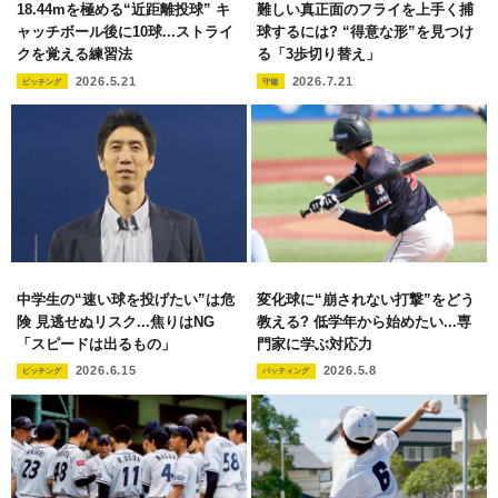
18.44mを極める“近距離投球” キ
難しい真正面のフライを上手く捕
ャッチボール後に10球...ストライ
球するには? “得意な形”を見つけ
クを覚える練習法
る「3歩切り替え」
2026.5.21
2026.7.21
ピッチング
守備
中学生の“速い球を投げたい”は危
変化球に“崩されない打撃”をどう
険 見逃せぬリスク...焦りはNG
教える? 低学年から始めたい...専
「スピードは出るもの」
門家に学ぶ対応力
2026.6.15
2026.5.8
ピッチング
バッティング