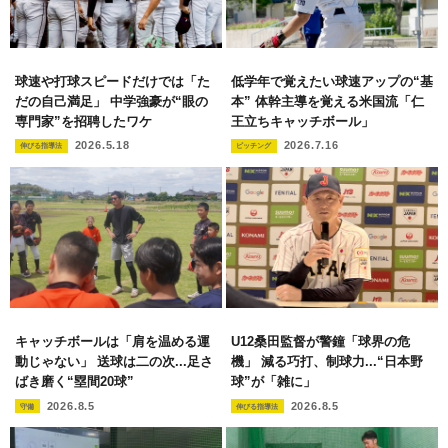
球速や打球スピードだけでは「た
低学年で覚えたい球速アップの“基
だの自己満足」 中学強豪が“眼の
本” 体幹主導を覚える米国流「仁
専門家”を招聘したワケ
王立ちキャッチボール」
2026.5.18
2026.7.16
伸びる指導法
ピッチング
キャッチボールは「肩を温める運
U12桑田監督が警鐘「球界の危
動じゃない」 送球は二の次...足さ
機」 減る巧打、制球力...“日本野
ばき磨く“塁間20球”
球”が「雑に」
2026.8.5
2026.8.5
守備
伸びる指導法