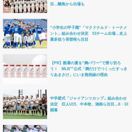
目…離島から出場も
“小学生の甲子園”「マクドナルド・トーナメ
ント」組み合わせ決定 53チーム出場…史上
最多狙う長曽根ら注目
【PR】酷暑の夏を“麹パワー”で乗り切ろ
う！ MLB™公式「麹だけでつくったすっき
りあまさけ」にいま熱視線の理由
中学硬式「ジャイアンツカップ」組み合わせ
決定 巨人U15、中本牧、湘南ら注目…8・10
開幕