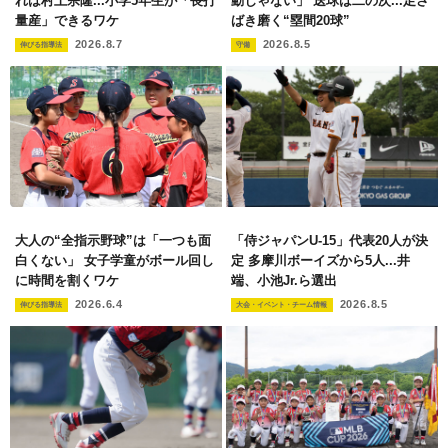
れは村上宗隆...小学5年生が「長打
動じゃない」 送球は二の次...足さ
量産」できるワケ
ばき磨く“塁間20球”
2026.8.7
2026.8.5
伸びる指導法
守備
大人の“全指示野球”は「一つも面
「侍ジャパンU-15」代表20人が決
白くない」 女子学童がボール回し
定 多摩川ボーイズから5人...井
に時間を割くワケ
端、小池Jr.ら選出
2026.6.4
2026.8.5
伸びる指導法
大会・イベント・チーム情報