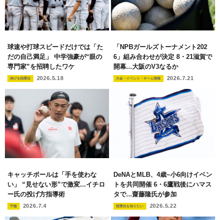
球速や打球スピードだけでは「た
「NPBガールズトーナメント202
だの自己満足」 中学強豪が“眼の
6」組み合わせが決定 8・21滋賀で
専門家”を招聘したワケ
開幕...大阪のV3なるか
2026.5.18
2026.7.21
伸びる指導法
大会・イベント・チーム情報
キャッチボールは「手を使わな
DeNAとMLB、4歳~小6向けイベン
い」 “見せない形”で激変...イチロ
トを共同開催 6・6鷹戦後にハマス
ー氏の投げ方指導術
タで...齋藤隆氏が参加
2026.7.4
2026.5.22
守備
指導法を知りたい