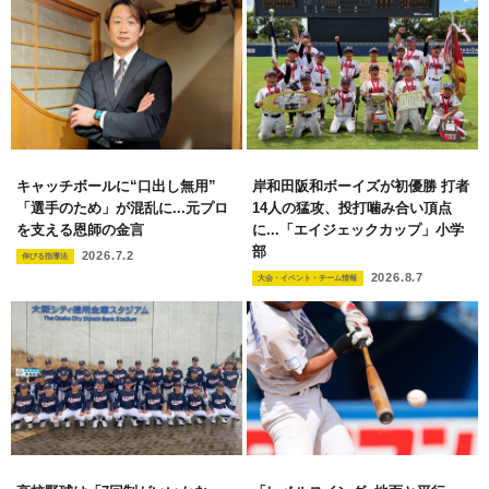
キャッチボールに“口出し無用”
岸和田阪和ボーイズが初優勝 打者
「選手のため」が混乱に...元プロ
14人の猛攻、投打噛み合い頂点
を支える恩師の金言
に...「エイジェックカップ」小学
部
2026.7.2
伸びる指導法
2026.8.7
大会・イベント・チーム情報