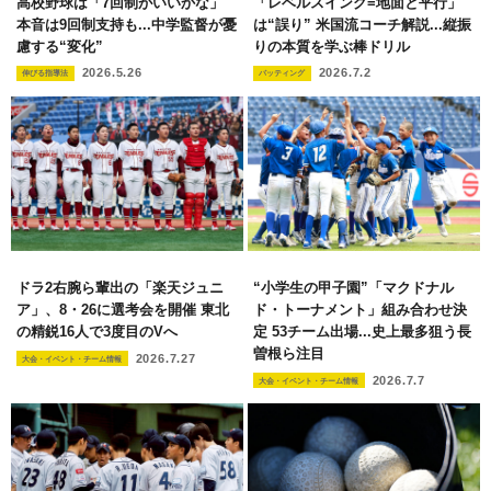
高校野球は「7回制がいいかな」
「レベルスイング=地面と平行」
本音は9回制支持も...中学監督が憂
は“誤り” 米国流コーチ解説...縦振
慮する“変化”
りの本質を学ぶ棒ドリル
2026.5.26
2026.7.2
伸びる指導法
バッティング
ドラ2右腕ら輩出の「楽天ジュニ
“小学生の甲子園”「マクドナル
ア」、8・26に選考会を開催 東北
ド・トーナメント」組み合わせ決
の精鋭16人で3度目のVへ
定 53チーム出場...史上最多狙う長
曽根ら注目
2026.7.27
大会・イベント・チーム情報
2026.7.7
大会・イベント・チーム情報