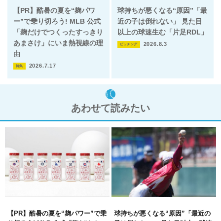
【PR】酷暑の夏を“麹パワ
球持ちが悪くなる“原因”「最
ー”で乗り切ろう! MLB 公式
近の子は倒れない」 見た目
「麹だけでつくったすっきり
以上の球速生む「片足RDL」
あまさけ」にいま熱視線の理
2026.8.3
ピッチング
由
2026.7.17
特集
あわせて読みたい
【PR】酷暑の夏を“麹パワー”で乗
球持ちが悪くなる“原因”「最近の