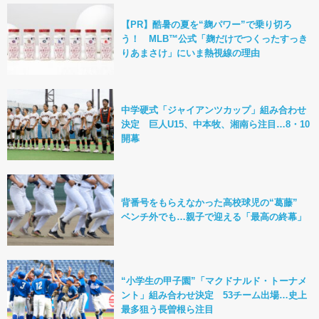
【PR】酷暑の夏を“麹パワー”で乗り切ろ
う！ MLB™公式「麹だけでつくったすっき
りあまさけ」にいま熱視線の理由
中学硬式「ジャイアンツカップ」組み合わせ
決定 巨人U15、中本牧、湘南ら注目…8・10
開幕
背番号をもらえなかった高校球児の“葛藤”
ベンチ外でも…親子で迎える「最高の終幕」
“小学生の甲子園”「マクドナルド・トーナメ
ント」組み合わせ決定 53チーム出場…史上
最多狙う長曽根ら注目