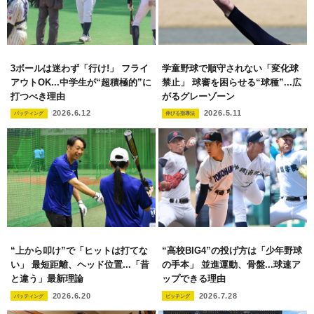
3ボールは迷わず「行け!」 フライ
学童野球で順守されない「変化球
アウトOK...中学生が“超積極的”に
禁止」 球審を困らせる“球種”...広
打つべき理由
がるグレーゾーン
2026.6.12
2026.5.11
バッティング
伸びる指導法
“上から叩け”で「ヒットは打てな
“高校BIG4”の投げ方は「少年野球
い」 最短距離、ヘッド位置...「昔
の手本」 並進運動、骨盤...球速ア
と違う」最新理論
ップできる理由
2026.6.20
2026.7.28
バッティング
ピッチング