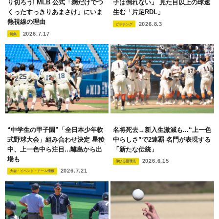
り切ろう! MLB 公式「麹だけでつ
子は倒れない」 見た目以上の球速
くったすっきりあまさけ」にいま
生む「片足RDL」
熱視線の理由
2026.8.3
ピッチング
2026.7.17
特集
“中学生の甲子園”「全日本少年軟
名将死去→新入生激減も...“上一色
式野球大会」組み合わせ決定 星稜
中らしさ”で2連覇 名門が表現する
中、上一色中ら注目...離島から出
「新たな伝統」
場も
2026.6.15
伸びる指導法
2026.7.21
大会・イベント・チーム情報