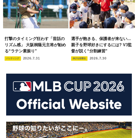
打撃のタイミング狂わす「昔話の
選手が飽きる、保護者が来ない...
リズム感」 大阪桐蔭元主将が勧め
親子を野球好きにするには? V3監
る“ラテン素振り”
督が説く“分割練習”
2026.7.31
2026.7.30
バッティング
伸びる指導法