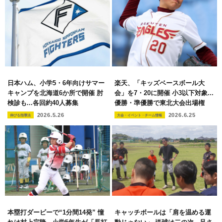
日本ハム、小学5・6年向けサマー
楽天、「キッズベースボール大
キャンプを北海道6か所で開催 肘
会」を7・20に開催 小3以下対象...
検診も...各回約40人募集
優勝・準優勝で東北大会出場権
2026.5.26
2026.6.25
伸びる指導法
大会・イベント・チーム情報
本塁打ダービーで“1分間14発” 憧
キャッチボールは「肩を温める運