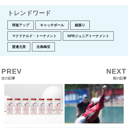
トレンドワード
球速アップ
キャッチボール
縦振り
マクドナルド・トーナメント
NPBジュニアトーナメント
渡邊元美
生島峰至
PREV
NEXT
次の記事
前の記事