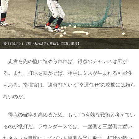
犠打を戦術として取り入れ練習を重ねる【写真：間淳】
走者を先の塁に進められれば、得点のチャンスは広が
る。また、打球を転がせば、相手にミスが生まれる可能性
もある。指揮官は、適時打という“幸運任せ”の攻撃には頼ら
ないのだ。
得点の確率を高めるため、もう1つ有効な戦術と考えてい
るのが犠打だ。ラウンダースでは、一塁側と三塁側に置い
たネットを目印にしてバント練習を繰り返す。打球の勢い