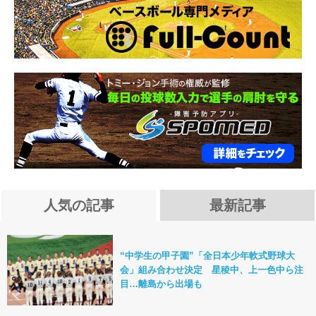
人気の記事
最新記事
“中学生の甲子園”「全日本少年軟式野球大
会」組み合わせ決定 星稜中、上一色中ら注
目…離島から出場も