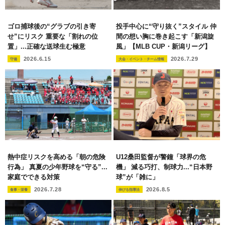
ゴロ捕球後の“グラブの引き寄
投手中心に“守り抜く”スタイル 仲
せ”にリスク 重要な「割れの位
間の想い胸に巻き起こす「新潟旋
置」...正確な送球生む極意
風」【MLB CUP・新潟リーグ】
2026.6.15
2026.7.29
守備
大会・イベント・チーム情報
熱中症リスクを高める「朝の危険
U12桑田監督が警鐘「球界の危
行為」 真夏の少年野球を“守る”...
機」 減る巧打、制球力...“日本野
家庭でできる対策
球”が「雑に」
2026.7.28
2026.8.5
食事・栄養
伸びる指導法