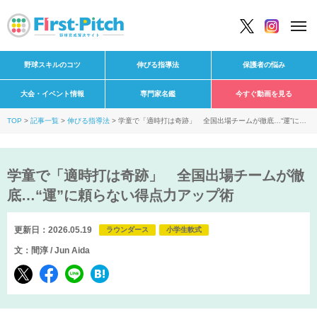
野球スキルのコツ
伸びる指導法
保護者の悩み
大会・イベント情報
専門家名鑑
今すぐ動画を見る
TOP
記事一覧
伸びる指導法
学童で「適時打は奇跡」 全国出場チームが徹底…“運”に頼
らない得点力アップ術
学童で「適時打は奇跡」 全国出場チームが徹
底…“運”に頼らない得点力アップ術
更新日：2026.05.19
ラウンダース
小学生軟式
文：間淳 / Jun Aida