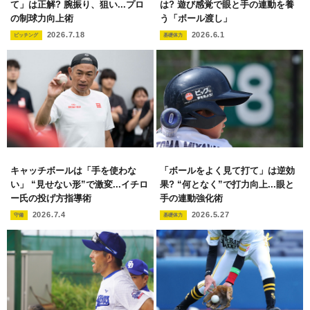
て」は正解? 腕振り、狙い...プロ
は? 遊び感覚で眼と手の連動を養
の制球力向上術
う「ボール渡し」
2026.7.18
2026.6.1
ピッチング
基礎体力
キャッチボールは「手を使わな
「ボールをよく見て打て」は逆効
い」 “見せない形”で激変...イチロ
果? “何となく”で打力向上...眼と
ー氏の投げ方指導術
手の連動強化術
2026.7.4
2026.5.27
守備
基礎体力