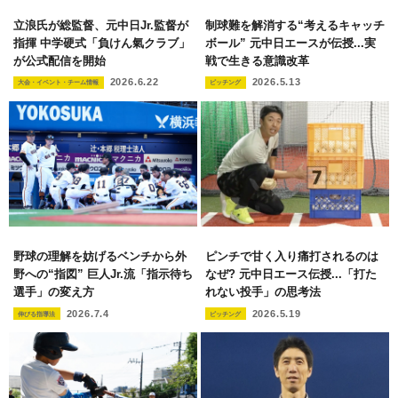
立浪氏が総監督、元中日Jr.監督が
制球難を解消する“考えるキャッチ
指揮 中学硬式「負けん氣クラブ」
ボール” 元中日エースが伝授...実
が公式配信を開始
戦で生きる意識改革
2026.6.22
2026.5.13
大会・イベント・チーム情報
ピッチング
野球の理解を妨げるベンチから外
ピンチで甘く入り痛打されるのは
野への“指図” 巨人Jr.流「指示待ち
なぜ? 元中日エース伝授...「打た
選手」の変え方
れない投手」の思考法
2026.7.4
2026.5.19
伸びる指導法
ピッチング