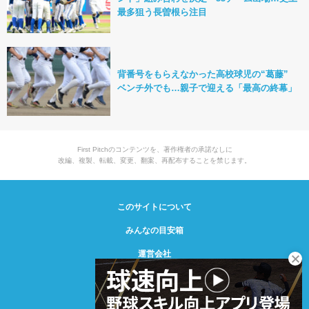
最多狙う長曽根ら注目
背番号をもらえなかった高校球児の“葛藤”
ベンチ外でも…親子で迎える「最高の終幕」
First Pitchのコンテンツを、著作権者の承諾なしに
改編、複製、転載、変更、翻案、再配布することを禁じます。
このサイトについて
みんなの目安箱
運営会社
© Creative2 2021-