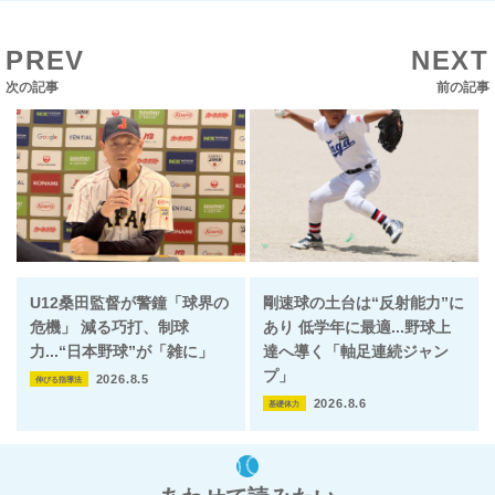
PREV
NEXT
次の記事
前の記事
U12桑田監督が警鐘「球界の
剛速球の土台は“反射能力”に
危機」 減る巧打、制球
あり 低学年に最適...野球上
力...“日本野球”が「雑に」
達へ導く「軸足連続ジャン
プ」
2026.8.5
伸びる指導法
2026.8.6
基礎体力