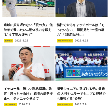
速球に振り遅れない「眼の力」 低
惰性でやるキャッチボールは「も
学年で養いたい...動体視力を鍛え
ったいない」 垣間見た“一流の凄
る“文字読み壁当て”
み”「1球目は特に」
2026.5.28
2026.6.13
基礎体力
野球スキルのコツ
イチロー氏、難しい現代指導に助
NPBジュニアに選ばれる子の共通
言「怒っちゃ負け」 感情の暴発抑
点 凡打やエラーでも...プロ野球で
止へ「テクニック覚えて」
も重視する“姿勢”
2026.7.3
2026.7.9
伸びる指導法
野球スキルのコツ