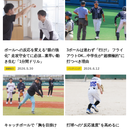
ボールへの反応を変える“眼の強
3ボールは迷わず「行け!」 フライ
化” 走攻守全てに必須...素早い動
アウトOK...中学生が“超積極的”に
き生む「1分間ドリル」
打つべき理由
2026.5.30
2026.6.12
基礎体力
バッティング
キャッチボールで「胸を目掛け
打球への“反応速度”を高めるに