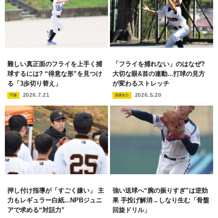
難しい真正面のフライを上手く捕
「フライを捕れない」のはなぜ?
球するには? “得意な形”を見つけ
大切な眼&首の連動...打球の見方
る「3歩切り替え」
が変わるストレッチ
2026.7.21
2026.5.20
守備
基礎体力
押し付け指導が「すごく嫌い」 主
強い送球へ“腕の振りすぎ”は逆効
力もレギュラー白紙...NPBジュニ
果 手投げ解消→しなり生む「骨盤
アで求める“対話力”
回旋ドリル」