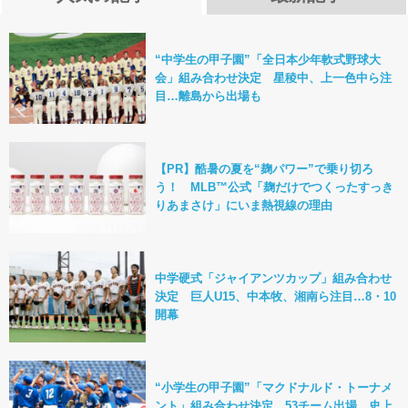
“中学生の甲子園”「全日本少年軟式野球大
会」組み合わせ決定 星稜中、上一色中ら注
目…離島から出場も
【PR】酷暑の夏を“麹パワー”で乗り切ろ
う！ MLB™公式「麹だけでつくったすっき
りあまさけ」にいま熱視線の理由
中学硬式「ジャイアンツカップ」組み合わせ
決定 巨人U15、中本牧、湘南ら注目…8・10
開幕
“小学生の甲子園”「マクドナルド・トーナメ
ント」組み合わせ決定 53チーム出場…史上