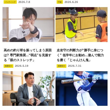
2026.7.8
2026.6.26
バッティング
守備
高めの釣り球を振ってしまう原因
走攻守の判断力が“勝手に身につ
は? 専門家推奨...“弱点”を克服す
く” 低学年にお勧め...遊んで能力
る「眼のストレッチ」
を磨く「じゃんけん鬼」
2026.5.19
2026.7.31
基礎体力
基礎体力