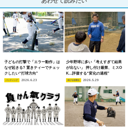
あわせて読みたい
子どもの打撃で「エラー動作」は
少年野球に多い「考えすぎて結果
なぜ起きる? 置きティーでチェッ
が出ない」 押し付け厳禁、ミスO
クしたい“打球方向”
K...評価する“変化の過程”
2026.6.23
2026.5.29
バッティング
伸びる指導法