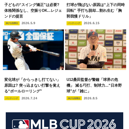
子どもの“スイング矯正”は必要?
打球が飛ばない原因は“上下の同時
体格関係なし、空振りOK...レジェ
回転” 手打ち脱却...割れ生む「胸
ンドの提言
郭我慢ドリル」
2026.5.9
2026.6.15
伸びる指導法
バッティング
変化球が「からっきし打てない」
U12桑田監督が警鐘「球界の危
原因は? 突っ込まない打撃を覚え
機」 減る巧打、制球力...“日本野
る“ボールローリング”
球”が「雑に」
2026.7.24
2026.8.5
バッティング
伸びる指導法