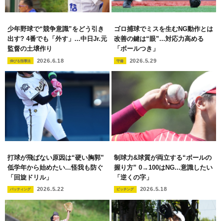
少年野球で“競争意識”をどう引き
ゴロ捕球でミスを生むNG動作とは
出す? 4番でも「外す」...中日Jr.元
改善の鍵は“眼”...対応力高める
監督の土壌作り
「ボールつき」
2026.6.18
2026.5.29
伸びる指導法
守備
打球が飛ばない原因は“硬い胸郭”
制球力&球質が両立する“ボールの
低学年から始めたい...怪我も防ぐ
握り方” 0→100はNG...意識したい
「回旋ドリル」
「逆くの字」
2026.5.22
2026.5.18
バッティング
ピッチング