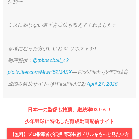
伝授👀
ミスに動じない選手育成法も教えてくれました✨
参考になった方はいいね or リポストを❗️
動画提供：
@tpbaseball_c2
pic.twitter.com/MtwH52M4SX
— First-Pitch -少年野球育
成悩み解決サイト- (@FirstPitchC2)
April 27, 2026
日本一の監督も推薦、継続率93.9％！
少年野球に特化した育成動画配信サイト
【無料】プロ指導者が伝授 野球技術ドリルをもっと見たい方