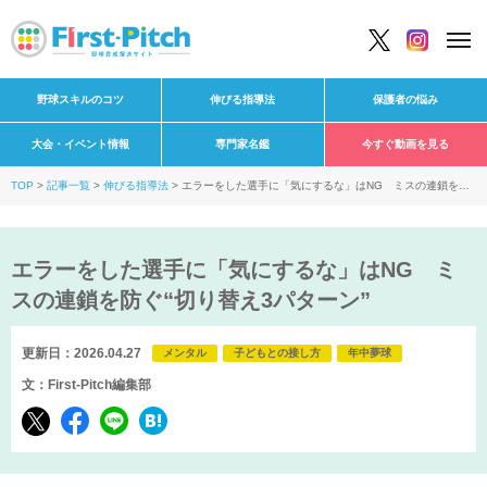
野球スキルのコツ
伸びる指導法
保護者の悩み
大会・イベント情報
専門家名鑑
今すぐ動画を見る
TOP
記事一覧
伸びる指導法
エラーをした選手に「気にするな」はNG ミスの連鎖を防
ぐ“切り替え3パターン”
エラーをした選手に「気にするな」はNG ミ
スの連鎖を防ぐ“切り替え3パターン”
更新日：2026.04.27
メンタル
子どもとの接し方
年中夢球
文：First-Pitch編集部