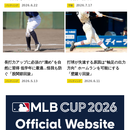
2026.6.22
2026.7.17
バッティング
守備
長打力アップに必須の“溜め”を自
打球が失速する原因は“軸足の出力
然に習得 低学年に最適...怪我も防
方向” ホームランを可能にする
ぐ「股関節回旋」
「壁蹴り回旋」
2026.5.13
2026.6.11
バッティング
バッティング