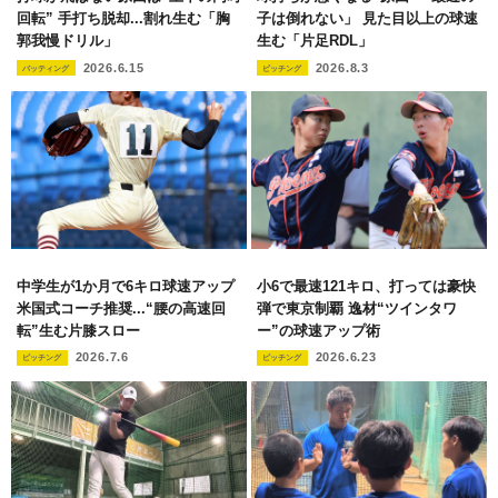
回転” 手打ち脱却...割れ生む「胸
子は倒れない」 見た目以上の球速
郭我慢ドリル」
生む「片足RDL」
2026.6.15
2026.8.3
バッティング
ピッチング
中学生が1か月で6キロ球速アップ
小6で最速121キロ、打っては豪快
米国式コーチ推奨...“腰の高速回
弾で東京制覇 逸材“ツインタワ
転”生む片膝スロー
ー”の球速アップ術
2026.7.6
2026.6.23
ピッチング
ピッチング