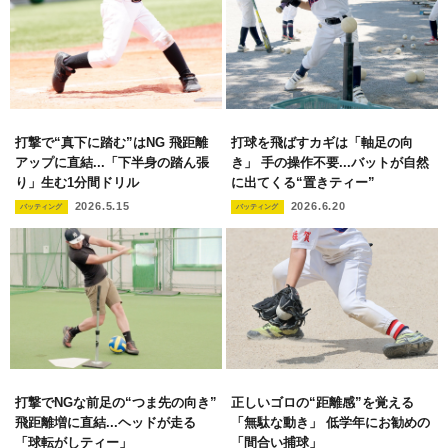
打撃で“真下に踏む”はNG 飛距離
打球を飛ばすカギは「軸足の向
アップに直結...「下半身の踏ん張
き」 手の操作不要...バットが自然
り」生む1分間ドリル
に出てくる“置きティー”
2026.5.15
2026.6.20
バッティング
バッティング
打撃でNGな前足の“つま先の向き”
正しいゴロの“距離感”を覚える
飛距離増に直結...ヘッドが走る
「無駄な動き」 低学年にお勧めの
「球転がしティー」
「間合い捕球」