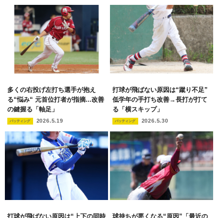
多くの右投げ左打ち選手が抱え
打球が飛ばない原因は“蹴り不足”
る“悩み“ 元首位打者が指摘...改善
低学年の手打ち改善→長打が打て
の鍵握る「軸足」
る「横スキップ」
2026.5.19
2026.5.30
バッティング
バッティング
打球が飛ばない原因は“上下の同時
球持ちが悪くなる“原因”「最近の