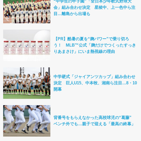
“中学生の甲子園”「全日本少年軟式野球大
会」組み合わせ決定 星稜中、上一色中ら注
目…離島から出場も
【PR】酷暑の夏を“麹パワー”で乗り切ろ
う！ MLB™公式「麹だけでつくったすっき
りあまさけ」にいま熱視線の理由
中学硬式「ジャイアンツカップ」組み合わせ
決定 巨人U15、中本牧、湘南ら注目…8・10
開幕
背番号をもらえなかった高校球児の“葛藤”
ベンチ外でも…親子で迎える「最高の終幕」