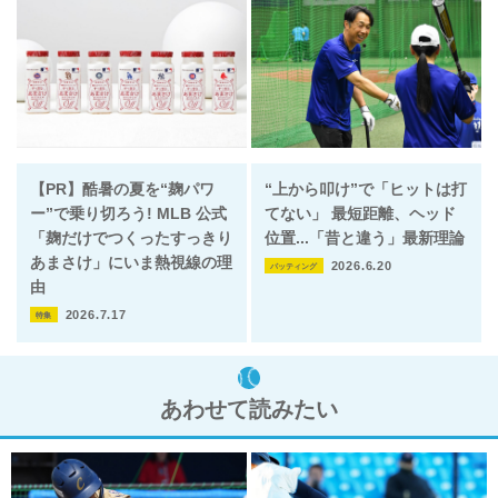
【PR】酷暑の夏を“麹パワ
“上から叩け”で「ヒットは打
ー”で乗り切ろう! MLB 公式
てない」 最短距離、ヘッド
「麹だけでつくったすっきり
位置...「昔と違う」最新理論
あまさけ」にいま熱視線の理
2026.6.20
バッティング
由
2026.7.17
特集
あわせて読みたい