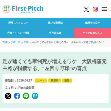
野球スキルのコツ
伸びる指導法
保護者の悩み
大会・イベント情報
専門家名鑑
今すぐ動画を見る
TOP
記事一覧
走塁
足が速くても牽制死が増えるワケ 大阪桐蔭元主将が指摘する、“左
回り野球”の盲点
足が速くても牽制死が増えるワケ 大阪桐蔭元
主将が指摘する、“左回り野球”の盲点
更新日：2026.04.17
リード
廣畑実
盗塁
文：First-Pitch編集部