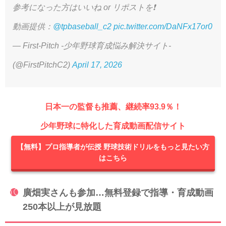
参考になった方はいいね or リポストを❗️
動画提供：
@tpbaseball_c2
pic.twitter.com/DaNFx17or0
— First-Pitch -少年野球育成悩み解決サイト-
(@FirstPitchC2)
April 17, 2026
日本一の監督も推薦、継続率93.9％！
少年野球に特化した育成動画配信サイト
【無料】プロ指導者が伝授 野球技術ドリルをもっと見たい方
はこちら
廣畑実さんも参加…無料登録で指導・育成動画
250本以上が見放題