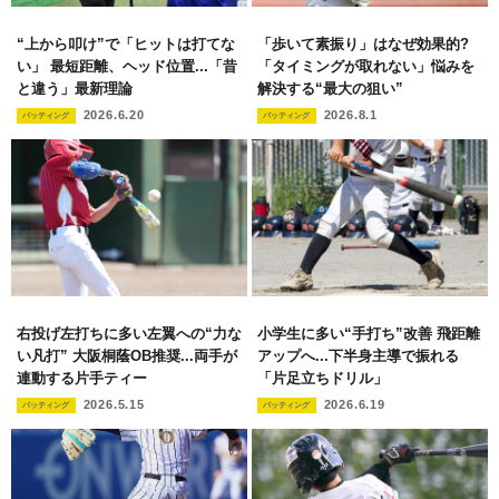
“上から叩け”で「ヒットは打てな
「歩いて素振り」はなぜ効果的?
い」 最短距離、ヘッド位置...「昔
「タイミングが取れない」悩みを
と違う」最新理論
解決する“最大の狙い”
2026.6.20
2026.8.1
バッティング
バッティング
右投げ左打ちに多い左翼への“力な
小学生に多い“手打ち”改善 飛距離
い凡打” 大阪桐蔭OB推奨...両手が
アップへ...下半身主導で振れる
連動する片手ティー
「片足立ちドリル」
2026.5.15
2026.6.19
バッティング
バッティング