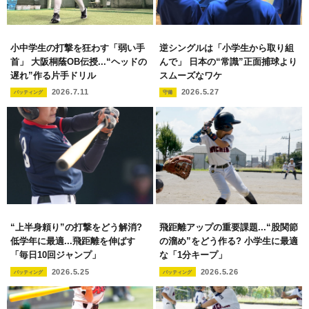
小中学生の打撃を狂わす「弱い手
逆シングルは「小学生から取り組
首」 大阪桐蔭OB伝授...“ヘッドの
んで」 日本の“常識”正面捕球より
遅れ”作る片手ドリル
スムーズなワケ
2026.7.11
2026.5.27
バッティング
守備
“上半身頼り”の打撃をどう解消?
飛距離アップの重要課題...“股関節
低学年に最適...飛距離を伸ばす
の溜め”をどう作る? 小学生に最適
「毎日10回ジャンプ」
な「1分キープ」
2026.5.25
2026.5.26
バッティング
バッティング