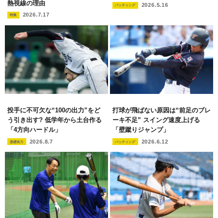
熱視線の理由
2026.5.16
バッティング
2026.7.17
特集
投手に不可欠な“100の出力”をど
打球が飛ばない原因は“前足のブレ
う引き出す? 低学年から土台作る
ーキ不足” スイング速度上げる
「4方向ハードル」
「壁蹴りジャンプ」
2026.8.7
2026.6.12
基礎体力
バッティング