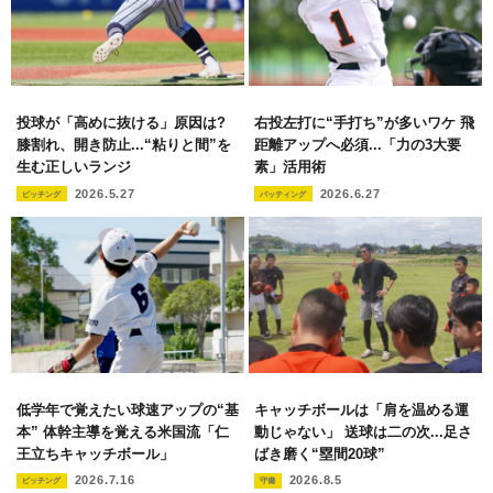
投球が「高めに抜ける」原因は?
右投左打に“手打ち”が多いワケ 飛
膝割れ、開き防止...“粘りと間”を
距離アップへ必須...「力の3大要
生む正しいランジ
素」活用術
2026.5.27
2026.6.27
ピッチング
バッティング
低学年で覚えたい球速アップの“基
キャッチボールは「肩を温める運
本” 体幹主導を覚える米国流「仁
動じゃない」 送球は二の次...足さ
王立ちキャッチボール」
ばき磨く“塁間20球”
2026.7.16
2026.8.5
ピッチング
守備