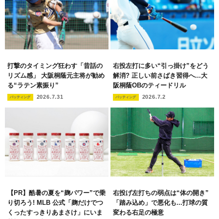
打撃のタイミング狂わす「昔話の
右投左打に多い“引っ掛け”をどう
リズム感」 大阪桐蔭元主将が勧め
解消? 正しい前さばき習得へ...大
る“ラテン素振り”
阪桐蔭OBのティードリル
2026.7.31
2026.7.2
バッティング
バッティング
【PR】酷暑の夏を“麹パワー”で乗
右投げ左打ちの弱点は“体の開き”
り切ろう! MLB 公式「麹だけでつ
「踏み込め」で悪化も...打球の質
くったすっきりあまさけ」にいま
変わる右足の極意