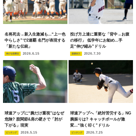
名将死去→新入生激減も...“上一色
投げ方上達に重要な「背中→お腹
中らしさ”で2連覇 名門が表現する
の移行」 低学年にお勧め...手
「新たな伝統」
足“伸び縮み”ドリル
2026.6.15
2026.7.30
伸びる指導法
基礎体力
球速アップに“腕だけ重視”はなぜ
球速アップへ「絶対苦労する」NG
危険? 股関節&肩の硬さで「肘が
腕振りは? キャッチボールが激
下がる」現実
変...“強く叩く”ドリル
2026.5.15
2026.7.25
ピッチング
ピッチング