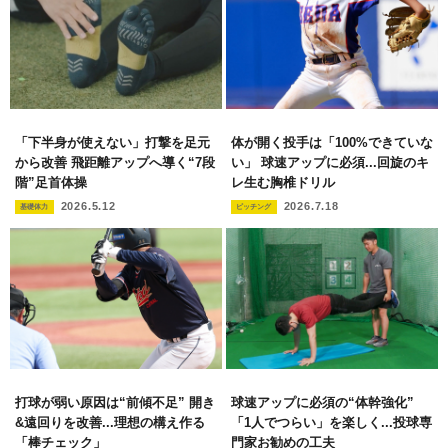
「下半身が使えない」打撃を足元
体が開く投手は「100%できていな
から改善 飛距離アップへ導く“7段
い」 球速アップに必須...回旋のキ
階”足首体操
レ生む胸椎ドリル
2026.5.12
2026.7.18
基礎体力
ピッチング
打球が弱い原因は“前傾不足” 開き
球速アップに必須の“体幹強化”
&遠回りを改善...理想の構え作る
「1人でつらい」を楽しく...投球専
「棒チェック」
門家お勧めの工夫