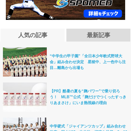
人気の記事
最新記事
“中学生の甲子園”「全日本少年軟式野球大
会」組み合わせ決定 星稜中、上一色中ら注
目…離島から出場も
【PR】酷暑の夏を“麹パワー”で乗り切ろ
う！ MLB™公式「麹だけでつくったすっき
りあまさけ」にいま熱視線の理由
中学硬式「ジャイアンツカップ」組み合わせ