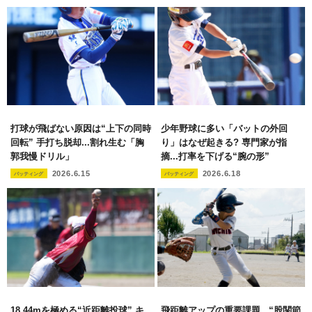
打球が飛ばない原因は“上下の同時
少年野球に多い「バットの外回
回転” 手打ち脱却...割れ生む「胸
り」はなぜ起きる? 専門家が指
郭我慢ドリル」
摘...打率を下げる“腕の形”
2026.6.15
2026.6.18
バッティング
バッティング
18.44mを極める“近距離投球” キ
飛距離アップの重要課題...“股関節