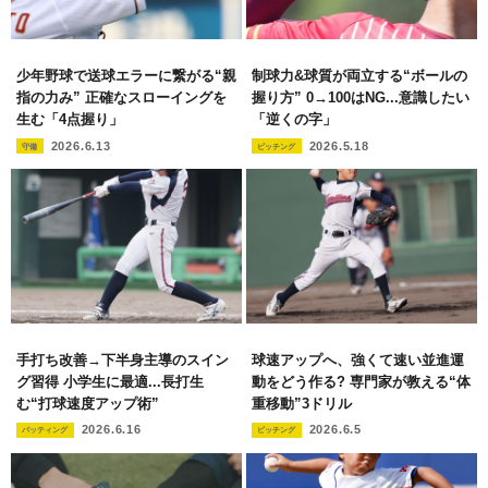
少年野球で送球エラーに繋がる“親
制球力&球質が両立する“ボールの
指の力み” 正確なスローイングを
握り方” 0→100はNG...意識したい
生む「4点握り」
「逆くの字」
2026.6.13
2026.5.18
守備
ピッチング
手打ち改善→下半身主導のスイン
球速アップへ、強くて速い並進運
グ習得 小学生に最適...長打生
動をどう作る? 専門家が教える“体
む“打球速度アップ術”
重移動”3ドリル
2026.6.16
2026.6.5
バッティング
ピッチング