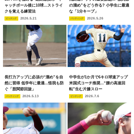
ャッチボール後に10球...ストライ
の溜め”をどう作る? 小学生に最適
クを覚える練習法
な「1分キープ」
2026.5.21
2026.5.26
ピッチング
バッティング
長打力アップに必須の“溜め”を自
中学生が1か月で6キロ球速アップ
然に習得 低学年に最適...怪我も防
米国式コーチ推奨...“腰の高速回
ぐ「股関節回旋」
転”生む片膝スロー
2026.5.13
2026.7.6
バッティング
ピッチング