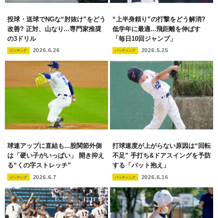
投球・送球でNGな“肘抜け”をどう
“上半身頼り”の打撃をどう解消?
改善? 正対、山なり...専門家推奨
低学年に最適...飛距離を伸ばす
の3ドリル
「毎日10回ジャンプ」
2026.6.26
2026.5.25
ピッチング
バッティング
球速アップに直結も...股関節外側
打球速度が上がらない原因は“回転
は「硬い子がいっぱい」 開き抑え
不足” 手打ち&ドアスイングを予防
る“くの字ストレッチ”
する「バット抱え」
2026.6.7
2026.6.16
ピッチング
バッティング