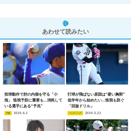
あわせて読みたい
投球動作で肘の内側を守る「小
打球が飛ばない原因は“硬い胸郭”
指」 怪我予防に重要も...消耗して
低学年から始めたい...怪我も防ぐ
いる選手にある“予兆”
「回旋ドリル」
2026.6.2
2026.5.22
守備
バッティング