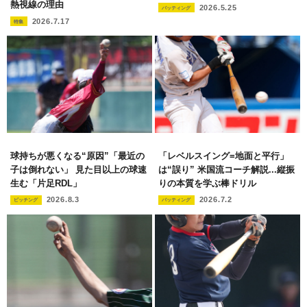
熱視線の理由
2026.5.25
バッティング
2026.7.17
特集
球持ちが悪くなる“原因”「最近の
「レベルスイング=地面と平行」
子は倒れない」 見た目以上の球速
は“誤り” 米国流コーチ解説...縦振
生む「片足RDL」
りの本質を学ぶ棒ドリル
2026.8.3
2026.7.2
ピッチング
バッティング