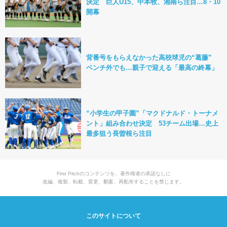
決定 巨人U15、中本牧、湘南ら注目…8・10
開幕
背番号をもらえなかった高校球児の“葛藤”
ベンチ外でも…親子で迎える「最高の終幕」
“小学生の甲子園”「マクドナルド・トーナメ
ント」組み合わせ決定 53チーム出場…史上
最多狙う長曽根ら注目
First Pitchのコンテンツを、著作権者の承諾なしに
改編、複製、転載、変更、翻案、再配布することを禁じます。
このサイトについて