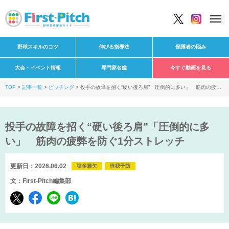
野球スキルのコツ
伸びる指導法
保護者の悩み
大会・イベント情報
専門家名鑑
今すぐ動画を見る
TOP
記事一覧
ピッチング
投手の故障を招く“硬い後ろ肩”「圧倒的に多い」 筋肉の疲弊
を防ぐ1分ストレッチ
投手の故障を招く“硬い後ろ肩”「圧倒的に多
い」 筋肉の疲弊を防ぐ1分ストレッチ
更新日：2026.06.02
塩多雅矢
怪我予防
文：First-Pitch編集部