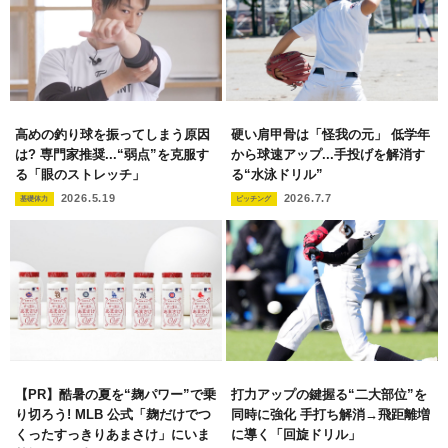
高めの釣り球を振ってしまう原因
硬い肩甲骨は「怪我の元」 低学年
は? 専門家推奨...“弱点”を克服す
から球速アップ...手投げを解消す
る「眼のストレッチ」
る“水泳ドリル”
2026.5.19
2026.7.7
基礎体力
ピッチング
【PR】酷暑の夏を“麹パワー”で乗
打力アップの鍵握る“二大部位”を
り切ろう! MLB 公式「麹だけでつ
同時に強化 手打ち解消→飛距離増
くったすっきりあまさけ」にいま
に導く「回旋ドリル」