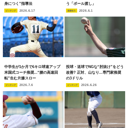
身につく”指導法
う「ボール渡し」
2026.6.17
2026.6.1
ピッチング
基礎体力
中学生が1か月で6キロ球速アップ
投球・送球でNGな“肘抜け”をどう
米国式コーチ推奨...“腰の高速回
改善? 正対、山なり...専門家推奨
転”生む片膝スロー
の3ドリル
2026.7.6
2026.6.26
ピッチング
ピッチング