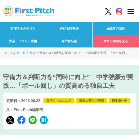
野球スキルのコツ
伸びる指導法
保護者の悩み
大会・イベント情報
専門家名鑑
今すぐ動画を見る
TOP
記事一覧
守備
守備力＆判断力を“同時に向上” 中学強豪が実践…「ボール回し」の
質高める独自工夫
守備力＆判断力を“同時に向上” 中学強豪が実
践…「ボール回し」の質高める独自工夫
更新日：2026.06.22
取手リトルシニア
東海大菅生中等部
桐生第一中
文：First-Pitch編集部