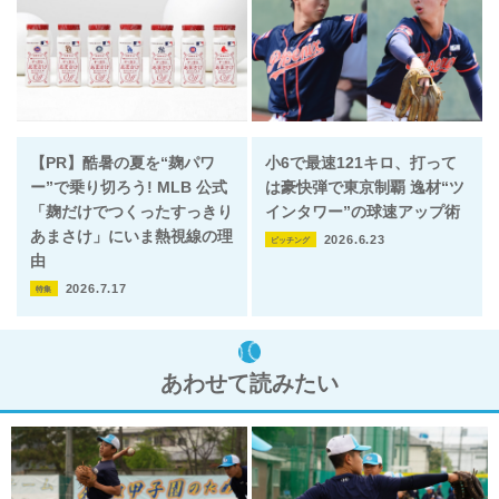
【PR】酷暑の夏を“麹パワ
小6で最速121キロ、打って
ー”で乗り切ろう! MLB 公式
は豪快弾で東京制覇 逸材“ツ
「麹だけでつくったすっきり
インタワー”の球速アップ術
あまさけ」にいま熱視線の理
2026.6.23
ピッチング
由
2026.7.17
特集
あわせて読みたい