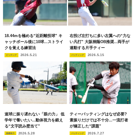
18.44mを極める“近距離投球” キ
右投げ左打ちに多い左翼への“力な
ャッチボール後に10球...ストライ
い凡打” 大阪桐蔭OB推奨...両手が
クを覚える練習法
連動する片手ティー
2026.5.21
2026.5.15
ピッチング
バッティング
速球に振り遅れない「眼の力」 低
ティーバッティングはなぜ必要?
学年で養いたい...動体視力を鍛え
素振りだけでは不十分...一流打者
る“文字読み壁当て”
が矯正した“課題”
2026.5.28
2026.7.27
基礎体力
バッティング