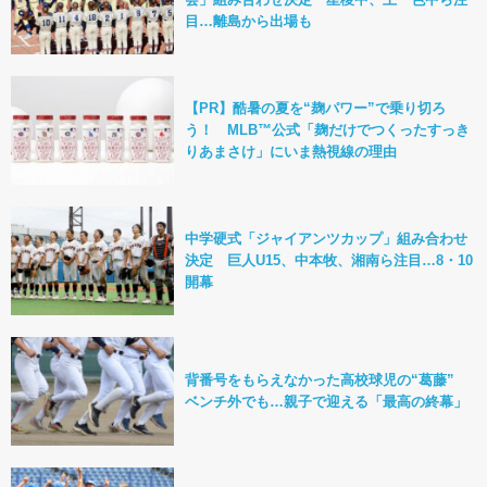
目…離島から出場も
【PR】酷暑の夏を“麹パワー”で乗り切ろ
う！ MLB™公式「麹だけでつくったすっき
りあまさけ」にいま熱視線の理由
中学硬式「ジャイアンツカップ」組み合わせ
決定 巨人U15、中本牧、湘南ら注目…8・10
開幕
背番号をもらえなかった高校球児の“葛藤”
ベンチ外でも…親子で迎える「最高の終幕」