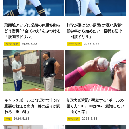
飛距離アップに必須の体重移動を
打球が飛ばない原因は“硬い胸郭”
どう習得? “全ての力”をぶつける
低学年から始めたい...怪我も防ぐ
「股関節ドリル」
「回旋ドリル」
2026.6.23
2026.5.22
バッティング
バッティング
キャッチボールは“15球”で十分?
制球力&球質が両立する“ボールの
重要な軌道と出力...腕の振りが変
握り方” 0→100はNG...意識したい
わる「重い球」
「逆くの字」
2026.5.28
2026.5.18
守備
ピッチング