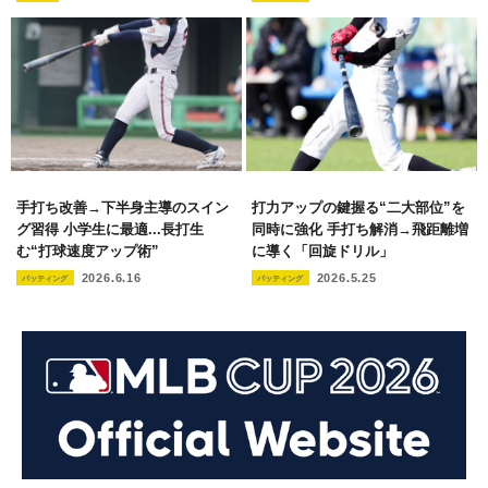
手打ち改善→下半身主導のスイン
打力アップの鍵握る“二大部位”を
グ習得 小学生に最適...長打生
同時に強化 手打ち解消→飛距離増
む“打球速度アップ術”
に導く「回旋ドリル」
2026.6.16
2026.5.25
バッティング
バッティング