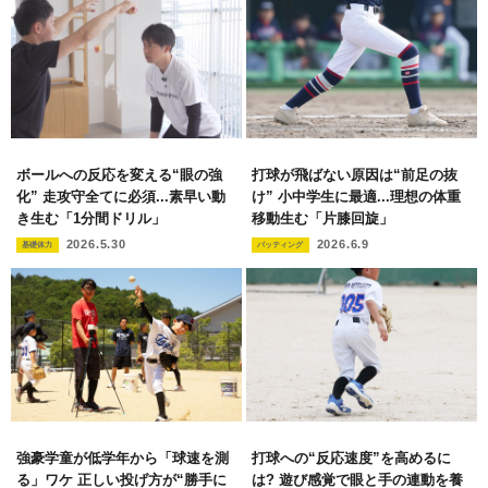
ボールへの反応を変える“眼の強
打球が飛ばない原因は“前足の抜
化” 走攻守全てに必須...素早い動
け” 小中学生に最適...理想の体重
き生む「1分間ドリル」
移動生む「片膝回旋」
2026.5.30
2026.6.9
基礎体力
バッティング
強豪学童が低学年から「球速を測
打球への“反応速度”を高めるに
る」ワケ 正しい投げ方が“勝手に
は? 遊び感覚で眼と手の連動を養