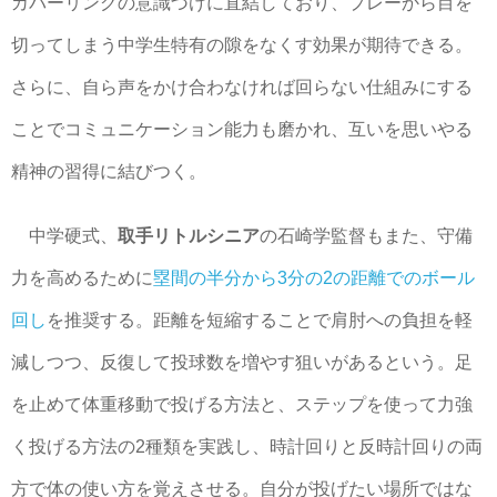
カバーリングの意識づけに直結しており、プレーから目を
切ってしまう中学生特有の隙をなくす効果が期待できる。
さらに、自ら声をかけ合わなければ回らない仕組みにする
ことでコミュニケーション能力も磨かれ、互いを思いやる
精神の習得に結びつく。
中学硬式、
取手リトルシニア
の石崎学監督もまた、守備
力を高めるために
塁間の半分から3分の2の距離でのボール
回し
を推奨する。距離を短縮することで肩肘への負担を軽
減しつつ、反復して投球数を増やす狙いがあるという。足
を止めて体重移動で投げる方法と、ステップを使って力強
く投げる方法の2種類を実践し、時計回りと反時計回りの両
方で体の使い方を覚えさせる。自分が投げたい場所ではな