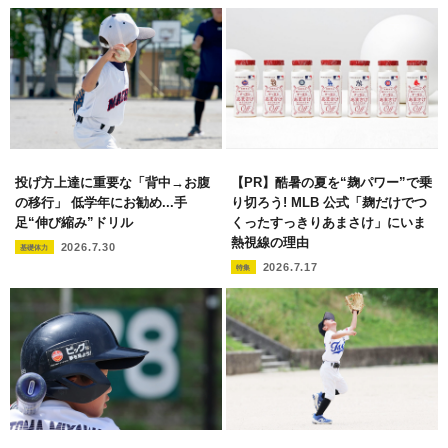
投げ方上達に重要な「背中→お腹
【PR】酷暑の夏を“麹パワー”で乗
の移行」 低学年にお勧め...手
り切ろう! MLB 公式「麹だけでつ
足“伸び縮み”ドリル
くったすっきりあまさけ」にいま
熱視線の理由
2026.7.30
基礎体力
2026.7.17
特集