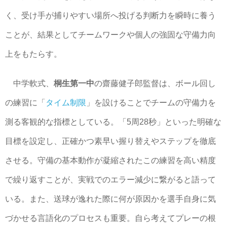
く、受け手が捕りやすい場所へ投げる判断力を瞬時に養う
ことが、結果としてチームワークや個人の強固な守備力向
上をもたらす。
中学軟式、
桐生第一中
の齋藤健子郎監督は、ボール回し
の練習に「
タイム制限
」を設けることでチームの守備力を
測る客観的な指標としている。「5周28秒」といった明確な
目標を設定し、正確かつ素早い握り替えやステップを徹底
させる。守備の基本動作が凝縮されたこの練習を高い精度
で繰り返すことが、実戦でのエラー減少に繋がると語って
いる。また、送球が逸れた際に何が原因かを選手自身に気
づかせる言語化のプロセスも重要。自ら考えてプレーの根