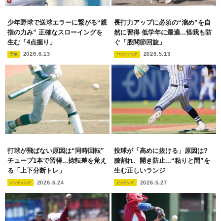
少年野球で送球エラーに繋がる“親
長打力アップに必須の“溜め”を自
指の力み” 正確なスローイングを
然に習得 低学年に最適...怪我も防
生む「4点握り」
ぐ「股関節回旋」
2026.6.13
2026.5.13
守備
バッティング
打球が飛ばない原因は“同時回転”
投球が「高めに抜ける」原因は?
チューブ1本で習得...捻転差を覚え
膝割れ、開き防止...“粘りと間”を
る「上下分断トレ」
生む正しいランジ
2026.6.24
2026.5.27
バッティング
ピッチング