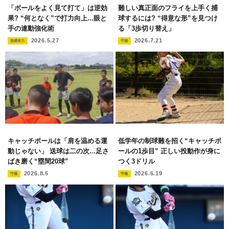
「ボールをよく見て打て」は逆効
難しい真正面のフライを上手く捕
果? “何となく”で打力向上...眼と
球するには? “得意な形”を見つけ
手の連動強化術
る「3歩切り替え」
2026.5.27
2026.7.21
基礎体力
守備
キャッチボールは「肩を温める運
低学年の制球難を招く“キャッチボ
動じゃない」 送球は二の次...足さ
ールの1歩目” 正しい投動作が身に
ばき磨く“塁間20球”
つく3ドリル
2026.8.5
2026.6.19
守備
守備