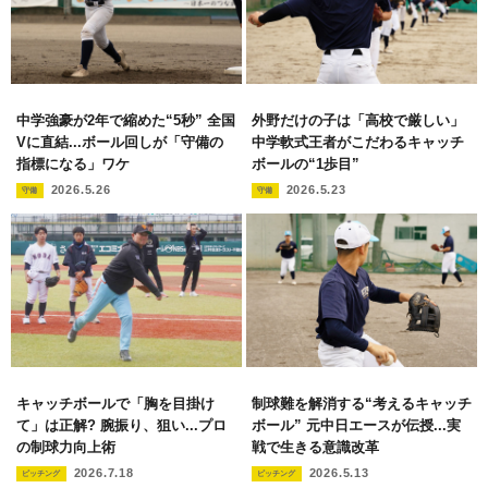
中学強豪が2年で縮めた“5秒” 全国
外野だけの子は「高校で厳しい」
Vに直結...ボール回しが「守備の
中学軟式王者がこだわるキャッチ
指標になる」ワケ
ボールの“1歩目”
2026.5.26
2026.5.23
守備
守備
キャッチボールで「胸を目掛け
制球難を解消する“考えるキャッチ
て」は正解? 腕振り、狙い...プロ
ボール” 元中日エースが伝授...実
の制球力向上術
戦で生きる意識改革
2026.7.18
2026.5.13
ピッチング
ピッチング