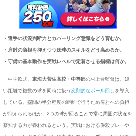
・選手の状況判断力とカバーリング意識をどう育むか。
・肩肘の負担を抑えつつ送球のスキルをどう高めるか。
・守備の基本動作を実戦レベルで定着させる指標は何か。
中学軟式、
東海大菅生高校・中等部
の村上晋監督は、短
い距離で複数の球を同時に扱う
変則的なボール回し
を導入
している。塁間の半分程度の距離で行うため肩肘への負担
が抑えられるほか、2つの球が回ることで常に周囲の状況を
察知する力が養われるという。実戦における併殺プレーや