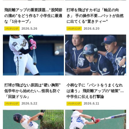
飛距離アップの重要課題...“股関節
打球を飛ばすカギは「軸足の向
の溜め”をどう作る? 小学生に最適
き」 手の操作不要...バットが自然
な「1分キープ」
に出てくる“置きティー”
2026.5.26
2026.6.20
バッティング
バッティング
打球が飛ばない原因は“硬い胸郭”
小柄な子に「バントをうまくなれ
低学年から始めたい...怪我も防ぐ
は違う」 飛距離アップの“秘策”...
「回旋ドリル」
中学生に伝える打撃論
2026.5.22
2026.6.11
バッティング
バッティング