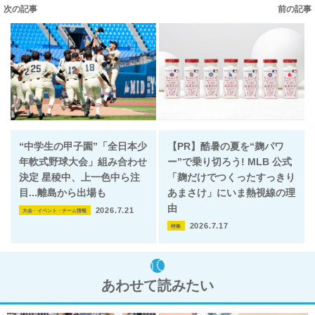
次の記事
前の記事
“中学生の甲子園”「全日本少
【PR】酷暑の夏を“麹パワ
年軟式野球大会」組み合わせ
ー”で乗り切ろう! MLB 公式
決定 星稜中、上一色中ら注
「麹だけでつくったすっきり
目...離島から出場も
あまさけ」にいま熱視線の理
由
2026.7.21
大会・イベント・チーム情報
2026.7.17
特集
あわせて読みたい