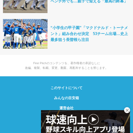
ベンチ外でも…親子で迎える「最高の終幕」
“小学生の甲子園”「マクドナルド・トーナメ
ント」組み合わせ決定 53チーム出場…史上
最多狙う長曽根ら注目
First Pitchのコンテンツを、著作権者の承諾なしに
改編、複製、転載、変更、翻案、再配布することを禁じます。
このサイトについて
みんなの目安箱
運営会社
© Creative2 2021-