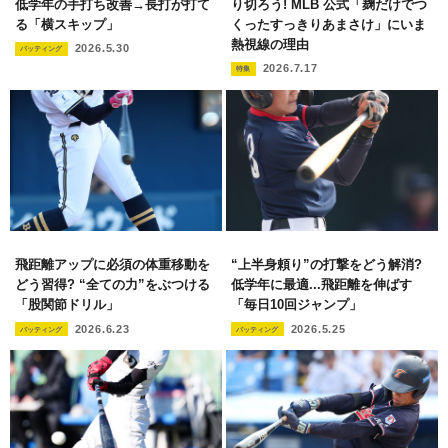
低学年の手打ち改善→長打が打て
り切ろう! MLB 公式「麹だけでつ
る「横スキップ」
くったすっきりあまさけ」にいま
熱視線の理由
2026.5.30
バッティング
2026.7.17
特集
飛距離アップに必須の体重移動を
“上半身頼り”の打撃をどう解消?
どう習得? “全ての力”をぶつける
低学年に最適...飛距離を伸ばす
「股関節ドリル」
「毎日10回ジャンプ」
2026.6.23
2026.5.25
バッティング
バッティング