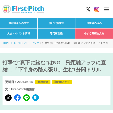
野球スキルのコツ
伸びる指導法
保護者の悩み
大会・イベント情報
専門家名鑑
今すぐ動画を見る
TOP
記事一覧
バッティング
打撃で“真下に踏む”はNG 飛距離アップに直結…「下半身の
踏ん張り」生む1分間ドリル
打撃で“真下に踏む”はNG 飛距離アップに直
結…「下半身の踏ん張り」生む1分間ドリル
更新日：2026.05.14
久松宏輝
飛距離アップ
文：First-Pitch編集部