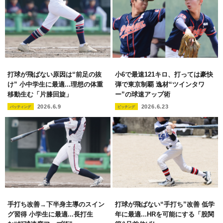
打球が飛ばない原因は“前足の抜
小6で最速121キロ、打っては豪快
け” 小中学生に最適...理想の体重
弾で東京制覇 逸材“ツインタワ
移動生む「片膝回旋」
ー”の球速アップ術
2026.6.9
2026.6.23
バッティング
ピッチング
手打ち改善→下半身主導のスイン
打球が飛ばない“手打ち”改善 低学
グ習得 小学生に最適...長打生
年に最適...HRを可能にする「股関