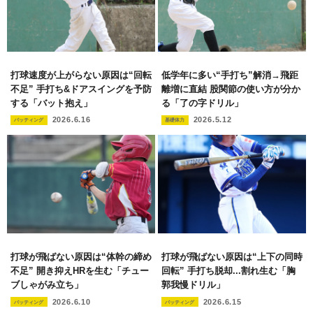
打球速度が上がらない原因は“回転
低学年に多い“手打ち”解消→飛距
不足” 手打ち&ドアスイングを予防
離増に直結 股関節の使い方が分か
する「バット抱え」
る「了の字ドリル」
2026.6.16
2026.5.12
バッティング
基礎体力
打球が飛ばない原因は“体幹の締め
打球が飛ばない原因は“上下の同時
不足” 開き抑えHRを生む「チュー
回転” 手打ち脱却...割れ生む「胸
ブしゃがみ立ち」
郭我慢ドリル」
2026.6.10
2026.6.15
バッティング
バッティング