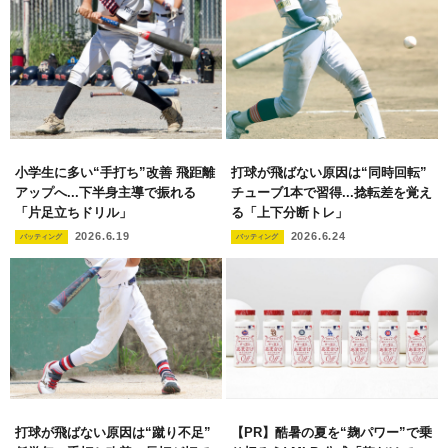
小学生に多い“手打ち”改善 飛距離
打球が飛ばない原因は“同時回転”
アップへ...下半身主導で振れる
チューブ1本で習得...捻転差を覚え
「片足立ちドリル」
る「上下分断トレ」
2026.6.19
2026.6.24
バッティング
バッティング
打球が飛ばない原因は“蹴り不足”
【PR】酷暑の夏を“麹パワー”で乗