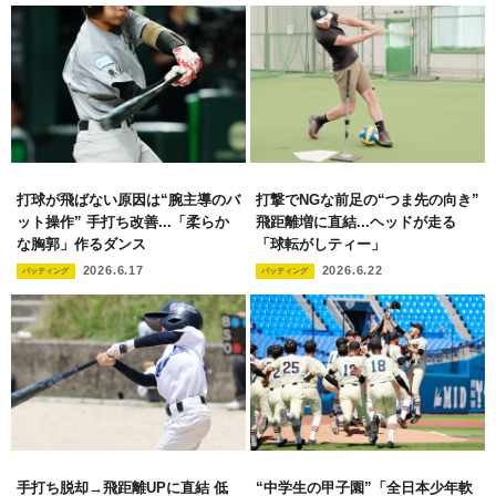
打球が飛ばない原因は“腕主導のバ
打撃でNGな前足の“つま先の向き”
ット操作” 手打ち改善...「柔らか
飛距離増に直結...ヘッドが走る
な胸郭」作るダンス
「球転がしティー」
2026.6.17
2026.6.22
バッティング
バッティング
手打ち脱却→飛距離UPに直結 低
“中学生の甲子園”「全日本少年軟