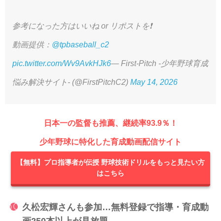
参考になった方はいいね or リポストを❗️
動画提供：
@tpbaseball_c2
pic.twitter.com/Wv9AvkHJk6
— First-Pitch -少年野球育成
悩み解決サイト- (@FirstPitchC2)
May 14, 2026
日本一の監督も推薦、継続率93.9％！
少年野球に特化した育成動画配信サイト
【無料】プロ指導者が伝授 野球技術ドリルをもっと見たい方
はこちら
久松宏輝さんも参加…無料登録で指導・育成動