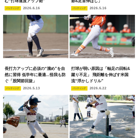
む“打球速度アップ術”
節&足首伸ばし」
2026.6.16
2026.5.16
バッティング
バッティング
長打力アップに必須の“溜め”を自
打球が弱い原因は「軸足の回転&
然に習得 低学年に最適...怪我も防
蹴り不足」 飛距離を伸ばす米国
ぐ「股関節回旋」
流“浮かしドリル”
2026.5.13
2026.6.22
バッティング
バッティング