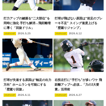
打力アップの鍵握る“二大部位”を
打球が飛ばない原因は“前足のブレ
同時に強化 手打ち解消→飛距離増
ーキ不足” スイング速度上げる
に導く「回旋ドリル」
「壁蹴りジャンプ」
2026.5.25
2026.6.12
バッティング
バッティング
打球が失速する原因は“軸足の出力
右投左打に“手打ち”が多いワケ 飛
方向” ホームランを可能にする
距離アップへ必須...「力の3大要
「壁蹴り回旋」
素」活用術
2026.6.11
2026.6.27
バッティング
バッティング