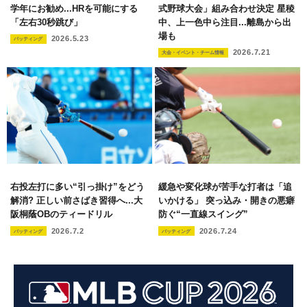
学年にお勧め...HRを可能にする
式野球大会」組み合わせ決定 星稜
「左右30秒跳び」
中、上一色中ら注目...離島から出
場も
2026.5.23
バッティング
2026.7.21
大会・イベント・チーム情報
右投左打に多い“引っ掛け”をどう
緩急や変化球が苦手な打者は「追
解消? 正しい前さばき習得へ...大
いかける」 突っ込み・開きの悪癖
阪桐蔭OBのティードリル
防ぐ“一直線スイング”
2026.7.2
2026.7.24
バッティング
バッティング