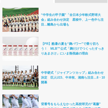
“中学生の甲子園”「全日本少年軟式野球大
会」組み合わせ決定 星稜中、上一色中ら注
目…離島から出場も
【PR】酷暑の夏を“麹パワー”で乗り切ろ
う！ MLB™公式「麹だけでつくったすっき
りあまさけ」にいま熱視線の理由
中学硬式「ジャイアンツカップ」組み合わせ
決定 巨人U15、中本牧、湘南ら注目…8・10
開幕
背番号をもらえなかった高校球児の“葛藤”