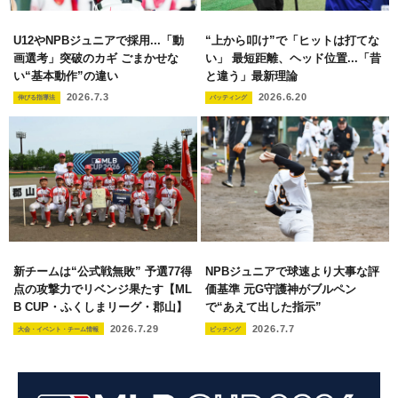
U12やNPBジュニアで採用...「動
“上から叩け”で「ヒットは打てな
画選考」突破のカギ ごまかせな
い」 最短距離、ヘッド位置...「昔
い“基本動作”の違い
と違う」最新理論
2026.7.3
2026.6.20
伸びる指導法
バッティング
新チームは“公式戦無敗” 予選77得
NPBジュニアで球速より大事な評
点の攻撃力でリベンジ果たす【ML
価基準 元G守護神がブルペン
B CUP・ふくしまリーグ・郡山】
で“あえて出した指示”
2026.7.29
2026.7.7
大会・イベント・チーム情報
ピッチング