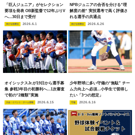
「巨人ジュニア」がセレクション
NPBジュニアの合否を分ける“理
要項を発表 OB新監督で12年ぶりV
解度の差“ 実技選考で高く評価さ
へ...30日まで受付
れる選手の共通点
2026.6.1
2026.6.26
伸びる指導法
伸びる指導法
オイシックスJr.が19日から選手募
少年野球に多い守備の“無駄” チー
集 参戦3年目の初勝利へ...1次審査
ム力向上へ必須...小学生で習得し
で初の“2種類”実施
たい「3つの想定」
2026.6.15
2026.6.16
大会・イベント・チーム情報
守備