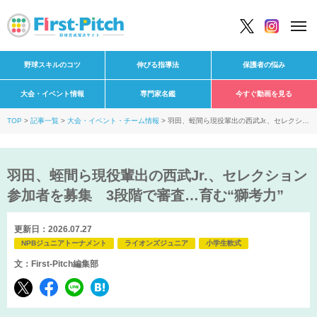
野球スキルのコツ
伸びる指導法
保護者の悩み
大会・イベント情報
専門家名鑑
今すぐ動画を見る
TOP
記事一覧
大会・イベント・チーム情報
羽田、蛭間ら現役輩出の西武Jr.、セレクショ
ン参加者を募集 3段階で審査…育む“獅考力”
羽田、蛭間ら現役輩出の西武Jr.、セレクション
参加者を募集 3段階で審査…育む“獅考力”
更新日：2026.07.27
NPBジュニアトーナメント
ライオンズジュニア
小学生軟式
文：First-Pitch編集部