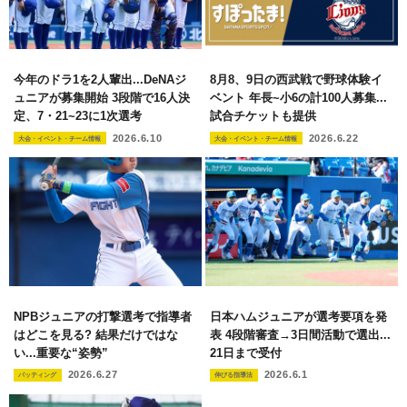
今年のドラ1を2人輩出...DeNAジ
8月8、9日の西武戦で野球体験イ
ュニアが募集開始 3段階で16人決
ベント 年長~小6の計100人募集...
定、7・21~23に1次選考
試合チケットも提供
2026.6.10
2026.6.22
大会・イベント・チーム情報
大会・イベント・チーム情報
NPBジュニアの打撃選考で指導者
日本ハムジュニアが選考要項を発
はどこを見る? 結果だけではな
表 4段階審査→3日間活動で選出...
い...重要な“姿勢”
21日まで受付
2026.6.27
2026.6.1
バッティング
伸びる指導法