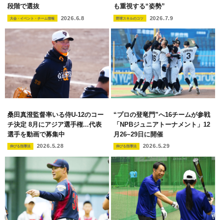
段階で選抜
も重視する“姿勢”
2026.6.8
2026.7.9
大会・イベント・チーム情報
野球スキルのコツ
桑田真澄監督率いる侍U-12のコー
“プロの登竜門”へ16チームが参戦
チ決定 8月にアジア選手権...代表
「NPBジュニアトーナメント」12
選手を動画で募集中
月26~29日に開催
2026.5.28
2026.5.29
伸びる指導法
伸びる指導法