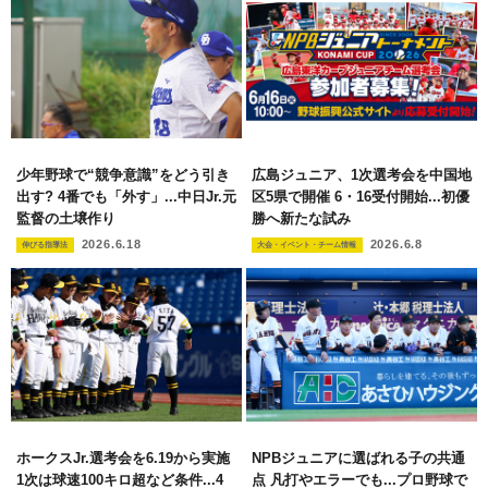
少年野球で“競争意識”をどう引き
広島ジュニア、1次選考会を中国地
出す? 4番でも「外す」...中日Jr.元
区5県で開催 6・16受付開始...初優
監督の土壌作り
勝へ新たな試み
2026.6.18
2026.6.8
伸びる指導法
大会・イベント・チーム情報
ホークスJr.選考会を6.19から実施
NPBジュニアに選ばれる子の共通
1次は球速100キロ超など条件...4
点 凡打やエラーでも...プロ野球で