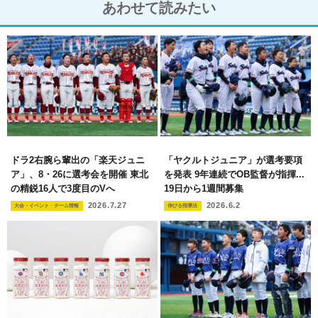
あわせて読みたい
ドラ2右腕ら輩出の「楽天ジュニ
「ヤクルトジュニア」が選考要項
ア」、8・26に選考会を開催 東北
を発表 9年連続でOB監督が指揮...
の精鋭16人で3度目のVへ
19日から1週間募集
2026.7.27
2026.6.2
大会・イベント・チーム情報
伸びる指導法