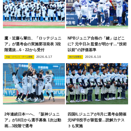
鷹・近藤ら輩出、「ロッテジュニ
NPBジュニア合格の「鍵」はどこ
ア」が選考会の実施要項発表 3段
に? 元中日Jr.監督が明かす...“技術
階選抜...6・22から受付
以前”の評価基準
2026.6.17
2026.6.10
大会・イベント・チーム情報
伸びる指導法
2年連続日本一へ、「阪神ジュニ
四国ILジュニアが8月に選考会開催
ア」が18日から選手募集 1次は動
元NPB投手が新監督...読解力テス
画...3段階で選考
トも実施