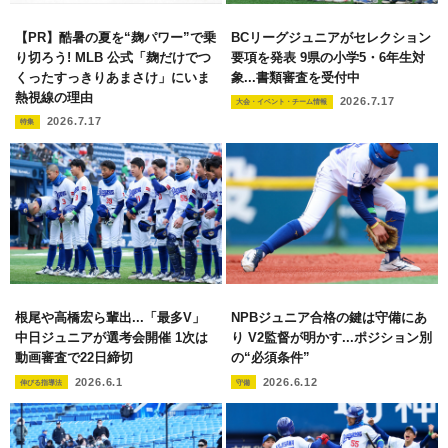
【PR】酷暑の夏を“麹パワー”で乗
BCリーグジュニアがセレクション
り切ろう! MLB 公式「麹だけでつ
要項を発表 9県の小学5・6年生対
くったすっきりあまさけ」にいま
象...書類審査を受付中
熱視線の理由
2026.7.17
大会・イベント・チーム情報
2026.7.17
特集
根尾や高橋宏ら輩出...「最多V」
NPBジュニア合格の鍵は守備にあ
中日ジュニアが選考会開催 1次は
り V2監督が明かす...ポジション別
動画審査で22日締切
の“必須条件”
2026.6.1
2026.6.12
伸びる指導法
守備