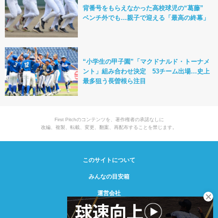
背番号をもらえなかった高校球児の“葛藤”
ベンチ外でも…親子で迎える「最高の終幕」
“小学生の甲子園”「マクドナルド・トーナメ
ント」組み合わせ決定 53チーム出場…史上
最多狙う長曽根ら注目
First Pitchのコンテンツを、著作権者の承諾なしに
改編、複製、転載、変更、翻案、再配布することを禁じます。
このサイトについて
みんなの目安箱
運営会社