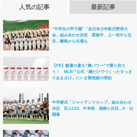
人気の記事
最新記事
“中学生の甲子園”「全日本少年軟式野球大
会」組み合わせ決定 星稜中、上一色中ら注
目…離島から出場も
【PR】酷暑の夏を“麹パワー”で乗り切ろ
う！ MLB™公式「麹だけでつくったすっき
りあまさけ」にいま熱視線の理由
中学硬式「ジャイアンツカップ」組み合わせ
決定 巨人U15、中本牧、湘南ら注目…8・10
開幕