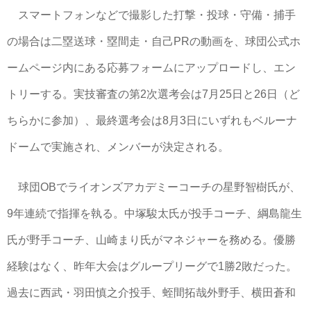
スマートフォンなどで撮影した打撃・投球・守備・捕手
の場合は二塁送球・塁間走・自己PRの動画を、球団公式ホ
ームページ内にある応募フォームにアップロードし、エン
トリーする。実技審査の第2次選考会は7月25日と26日（ど
ちらかに参加）、最終選考会は8月3日にいずれもベルーナ
ドームで実施され、メンバーが決定される。
球団OBでライオンズアカデミーコーチの星野智樹氏が、
9年連続で指揮を執る。中塚駿太氏が投手コーチ、綱島龍生
氏が野手コーチ、山崎まり氏がマネジャーを務める。優勝
経験はなく、昨年大会はグループリーグで1勝2敗だった。
過去に西武・羽田慎之介投手、蛭間拓哉外野手、横田蒼和