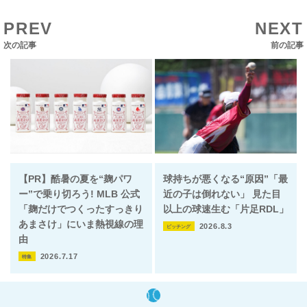
PREV
NEXT
次の記事
前の記事
【PR】酷暑の夏を“麹パワ
球持ちが悪くなる“原因”「最
ー”で乗り切ろう! MLB 公式
近の子は倒れない」 見た目
「麹だけでつくったすっきり
以上の球速生む「片足RDL」
あまさけ」にいま熱視線の理
2026.8.3
ピッチング
由
2026.7.17
特集