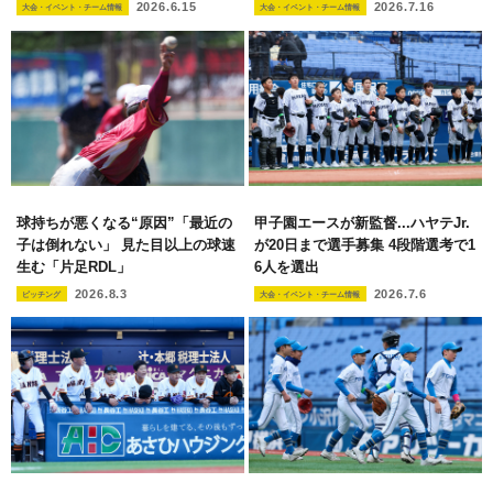
2026.6.15
2026.7.16
大会・イベント・チーム情報
大会・イベント・チーム情報
球持ちが悪くなる“原因”「最近の
甲子園エースが新監督...ハヤテJr.
子は倒れない」 見た目以上の球速
が20日まで選手募集 4段階選考で1
生む「片足RDL」
6人を選出
2026.8.3
2026.7.6
ピッチング
大会・イベント・チーム情報