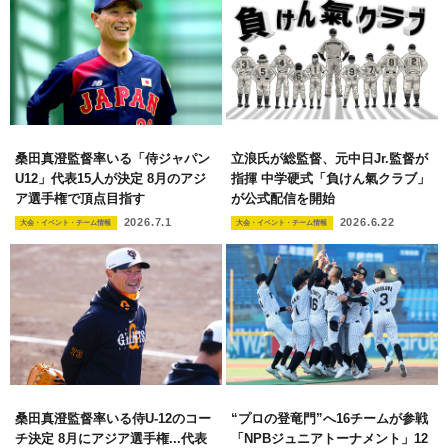
桑田真澄監督率いる「侍ジャパン
立浪氏が総監督、元中日Jr.監督が
U12」代表15人が決定 8月のアジ
指揮 中学硬式「負けん氣クラブ」
ア選手権で頂点目指す
が公式配信を開始
2026.7.1
2026.6.22
大会・イベント・チーム情報
大会・イベント・チーム情報
桑田真澄監督率いる侍U-12のコー
“プロの登竜門”へ16チームが参戦
チ決定 8月にアジア選手権...代表
「NPBジュニアトーナメント」12