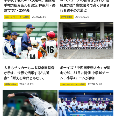
中学女子硬式No.1決定戦、全国選
NPBジュニアの合否を分ける“理
手権の組み合わせ決定 神奈川・秦
解度の差“ 実技選考で高く評価さ
野市で7・25開幕
れる選手の共通点
2026.6.16
2026.6.26
大会・イベント・チーム情報
伸びる指導法
大谷もサッカーも... U12桑田監督
ボーイズ「中四国春季大会」が岡
が示す、世界で活躍する“共通
山で30、31日に開催 中学16チー
点”「耐える時代じゃない」
ム、小学4チームが参加
2026.6.29
2026.5.28
保護者の悩み
大会・イベント・チーム情報