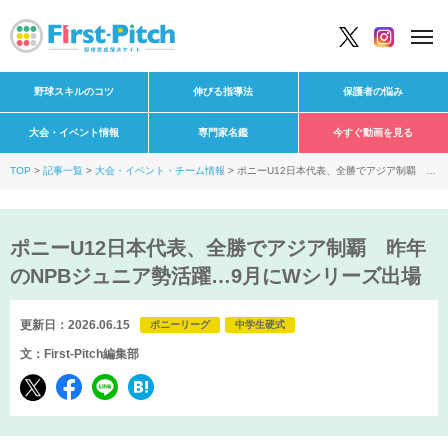
野球スキルのコツ
伸びる指導法
保護者の悩み
大会・イベント情報
専門家名鑑
今すぐ動画を見る
TOP
記事一覧
大会・イベント・チーム情報
ポニーU12日本代表、全勝でアジア制覇 昨
年のNPBジュニア勢活躍…9月にWシリーズ出場
ポニーU12日本代表、全勝でアジア制覇 昨年
のNPBジュニア勢活躍…9月にWシリーズ出場
更新日：2026.06.15
ポニーリーグ
中学生硬式
文：First-Pitch編集部