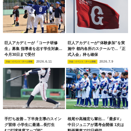
巨人アカデミーが「コーチ研修
巨人アカデミーが“体験参加”を実
生」募集 指導者を志す学生対象...
施中 都内各所のスクールで...「正
今月30日まで受付
式入会」枠も確保
2026.6.11
2026.7.9
大会・イベント・チーム情報
大会・イベント・チーム情報
手打ち改善→下半身主導のスイン
根尾や高橋宏ら輩出...「最多V」
グ習得 小学生に最適...長打生
中日ジュニアが選考会開催 1次は
む“打球速度アップ術”
動画審査で22日締切