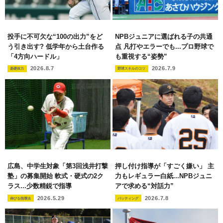
投手に不可欠な“100の出力”をど
NPBジュニアに選ばれる子の共通
う引き出す? 低学年から土台作る
点 凡打やエラーでも...プロ野球で
「4方向ハードル」
も重視する“姿勢”
2026.8.7
2026.7.9
基礎体力
野球スキルのコツ
広島、中学生対象「第3回浅井打撃
押し付け指導が「すごく嫌い」 主
塾」の募集開始 軟式・硬式の2ク
力もレギュラー白紙...NPBジュニ
ラス...少数精鋭で指導
アで求める“対話力”
2026.5.29
2026.7.8
伸びる指導法
バッティング