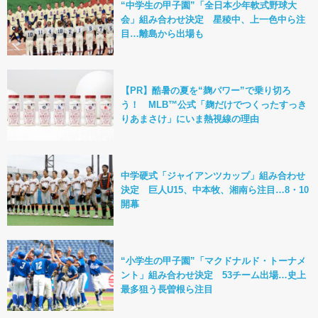
“中学生の甲子園”「全日本少年軟式野球大
会」組み合わせ決定 星稜中、上一色中ら注
目…離島から出場も
【PR】酷暑の夏を“麹パワー”で乗り切ろ
う！ MLB™公式「麹だけでつくったすっき
りあまさけ」にいま熱視線の理由
中学硬式「ジャイアンツカップ」組み合わせ
決定 巨人U15、中本牧、湘南ら注目…8・10
開幕
“小学生の甲子園”「マクドナルド・トーナメ
ント」組み合わせ決定 53チーム出場…史上
最多狙う長曽根ら注目