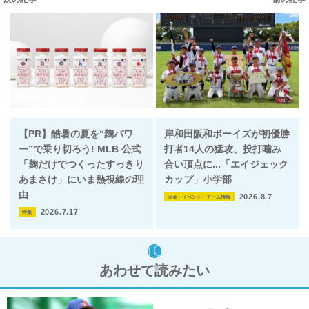
【PR】酷暑の夏を“麹パワ
岸和田阪和ボーイズが初優勝
ー”で乗り切ろう! MLB 公式
打者14人の猛攻、投打噛み
「麹だけでつくったすっきり
合い頂点に...「エイジェック
あまさけ」にいま熱視線の理
カップ」小学部
由
2026.8.7
大会・イベント・チーム情報
2026.7.17
特集
あわせて読みたい