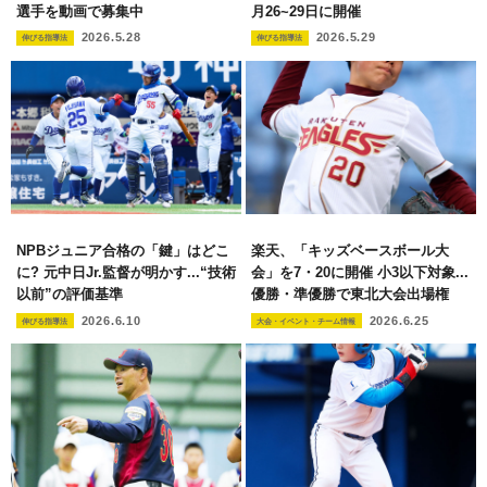
選手を動画で募集中
月26~29日に開催
2026.5.28
2026.5.29
伸びる指導法
伸びる指導法
NPBジュニア合格の「鍵」はどこ
楽天、「キッズベースボール大
に? 元中日Jr.監督が明かす...“技術
会」を7・20に開催 小3以下対象...
以前”の評価基準
優勝・準優勝で東北大会出場権
2026.6.10
2026.6.25
伸びる指導法
大会・イベント・チーム情報