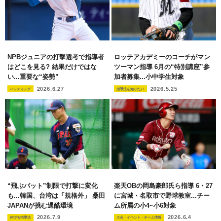
NPBジュニアの打撃選考で指導者
ロッテアカデミーのコーチがマン
はどこを見る? 結果だけではな
ツーマン指導 6月の“特別講座”参
い...重要な“姿勢”
加者募集...小中学生対象
2026.6.27
2026.5.25
バッティング
指導法を知りたい
“飛ぶバット”制限で打撃に変化
楽天OBの岡島豪郎氏ら指導 6・27
も...韓国、台湾は「規格外」 桑田
に宮城・名取市で野球教室...チー
JAPANが挑む過酷環境
ム所属の小4~小6対象
2026.7.9
2026.6.4
伸びる指導法
大会・イベント・チーム情報