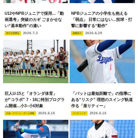
U12やNPBジュニアで採用...「動
NPBジュニアの小学生も抱える
画選考」突破のカギ ごまかせな
「弱点」 日常にはない...投球・打
い“基本動作”の違い
撃に影響する“動作”
2026.7.3
2026.6.29
伸びる指導法
基礎体力
巨人U-15と「オランダ体育」
「バットは最短距離で」の指導に
が“コラボ” 7・18に特別プログラ
ある“リスク” 理想のスイング軌道
ム開催...小3~小6対象
作る「座りティー」
2026.6.16
2026.6.16
大会・イベント・チーム情報
バッティング