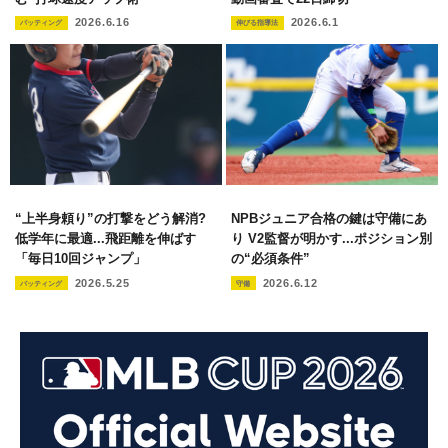
2026.6.16
2026.6.1
バッティング
伸びる指導法
“上半身頼り”の打撃をどう解消?
NPBジュニア合格の鍵は守備にあ
低学年に最適...飛距離を伸ばす
り V2監督が明かす...ポジション別
「毎日10回ジャンプ」
の“必須条件”
2026.5.25
2026.6.12
バッティング
守備