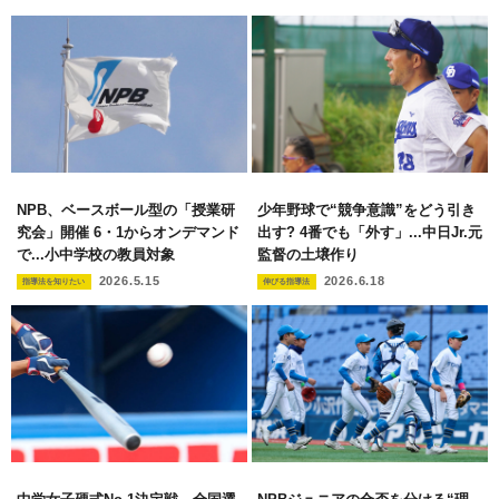
NPB、ベースボール型の「授業研
少年野球で“競争意識”をどう引き
究会」開催 6・1からオンデマンド
出す? 4番でも「外す」...中日Jr.元
で...小中学校の教員対象
監督の土壌作り
2026.5.15
2026.6.18
指導法を知りたい
伸びる指導法