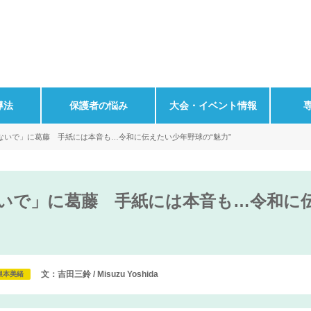
導法
保護者の悩み
大会・イベント情報
ないで」に葛藤 手紙には本音も…令和に伝えたい少年野球の“魅力”
いで」に葛藤 手紙には本音も…令和に伝
文：吉田三鈴 / Misuzu Yoshida
根本美緒