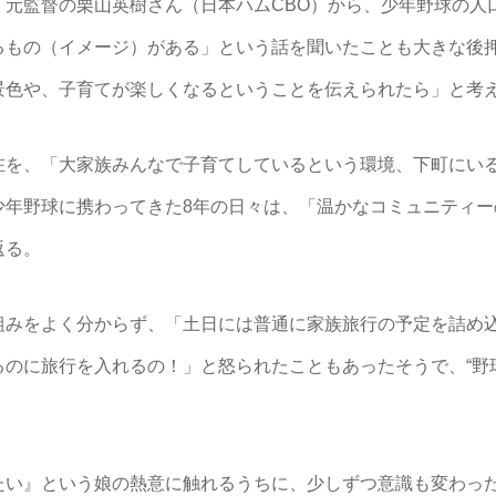
元監督の栗山英樹さん（日本ハムCBO）から、少年野球の人
るもの（イメージ）がある」という話を聞いたことも大きな後
景色や、子育てが楽しくなるということを伝えられたら」と考
を、「大家族みんなで子育てしているという環境、下町にい
少年野球に携わってきた8年の日々は、「温かなコミュニティー
返る。
みをよく分からず、「土日には普通に家族旅行の予定を詰め込
るのに旅行を入れるの！」と怒られたこともあったそうで、“野
たい』という娘の熱意に触れるうちに、少しずつ意識も変わっ