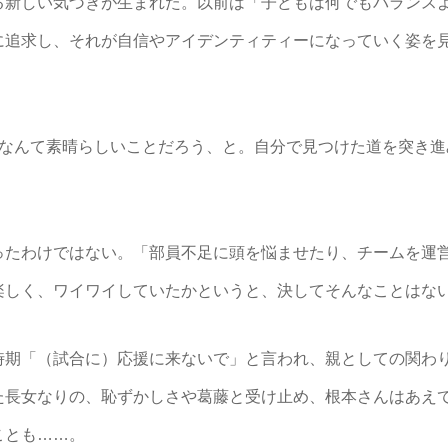
新しい気づきが生まれた。以前は「子どもは何でもバランス
追求し、それが自信やアイデンティティーになっていく姿を見
、なんて素晴らしいことだろう、と。自分で見つけた道を突き進
たわけではない。「部員不足に頭を悩ませたり、チームを運
楽しく、ワイワイしていたかというと、決してそんなことはな
期「（試合に）応援に来ないで」と言われ、親としての関わ
た長女なりの、恥ずかしさや葛藤と受け止め、根本さんはあえ
ことも……。