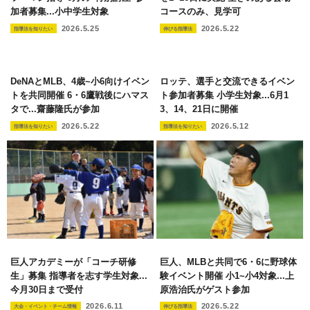
加者募集...小中学生対象
コースのみ、見学可
2026.5.25
2026.5.22
指導法を知りたい
伸びる指導法
DeNAとMLB、4歳~小6向けイベン
ロッテ、選手と交流できるイベン
トを共同開催 6・6鷹戦後にハマス
ト参加者募集 小学生対象...6月1
タで...齋藤隆氏が参加
3、14、21日に開催
2026.5.22
2026.5.12
指導法を知りたい
指導法を知りたい
巨人アカデミーが「コーチ研修
巨人、MLBと共同で6・6に野球体
生」募集 指導者を志す学生対象...
験イベント開催 小1~小4対象...上
今月30日まで受付
原浩治氏がゲスト参加
2026.6.11
2026.5.22
大会・イベント・チーム情報
伸びる指導法