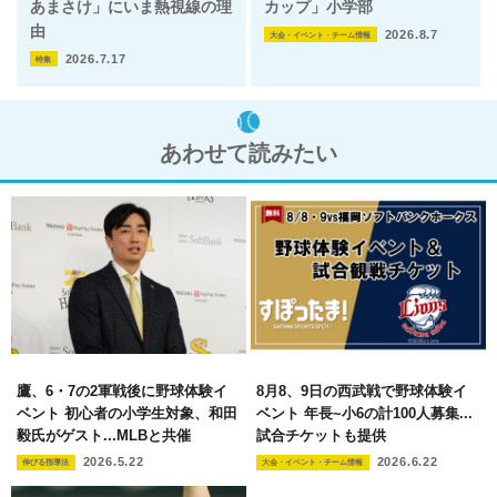
あまさけ」にいま熱視線の理
カップ」小学部
由
2026.8.7
大会・イベント・チーム情報
2026.7.17
特集
あわせて読みたい
鷹、6・7の2軍戦後に野球体験イ
8月8、9日の西武戦で野球体験イ
ベント 初心者の小学生対象、和田
ベント 年長~小6の計100人募集...
毅氏がゲスト...MLBと共催
試合チケットも提供
2026.5.22
2026.6.22
伸びる指導法
大会・イベント・チーム情報