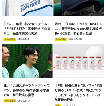
日ハム、年長~小2対象スクール
西武、「LIONS ENJOY BASEBA
「FIRST STEP」募集開始 初心者
LL」新所沢校に午前の部を増設 年
向け...保護者講習も実施
長~小3対象...初心者も歓迎
2026.6.3
2026.5.18
伸びる指導法
伸びる指導法
【PR】酷暑の夏を“麹パワー”で乗
鷹、「九州スポーツキッズキャラ
り切ろう! MLB 公式「麹だけでつ
バン」参加者を3県で募集 小学生
くったすっきりあまさけ」にいま
対象...和田毅氏ら指導
熱視線の理由
2026.5.14
伸びる指導法
2026.7.17
特集