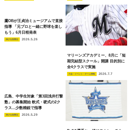
鷹OBが王貞治ミュージアムで直接
指導 「元プロと一緒に野球を楽し
もう」6月日程発表
2026.5.26
伸びる指導法
マリーンズアカデミー、8月に「短
期完結型スクール」開講 目的別に
全4クラスで実施
2026.7.7
大会・イベント・チーム情報
広島、中学生対象「第3回浅井打撃
塾」の募集開始 軟式・硬式の2ク
ラス...少数精鋭で指導
2026.5.29
伸びる指導法