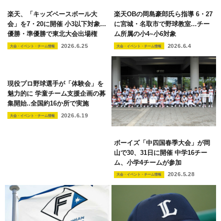
楽天、「キッズベースボール大
楽天OBの岡島豪郎氏ら指導 6・27
会」を7・20に開催 小3以下対象...
に宮城・名取市で野球教室...チー
優勝・準優勝で東北大会出場権
ム所属の小4~小6対象
2026.6.25
2026.6.4
大会・イベント・チーム情報
大会・イベント・チーム情報
現役プロ野球選手が「体験会」を
魅力的に 学童チーム支援企画の募
集開始..全国約16か所で実施
2026.6.19
大会・イベント・チーム情報
ボーイズ「中四国春季大会」が岡
山で30、31日に開催 中学16チー
ム、小学4チームが参加
2026.5.28
大会・イベント・チーム情報