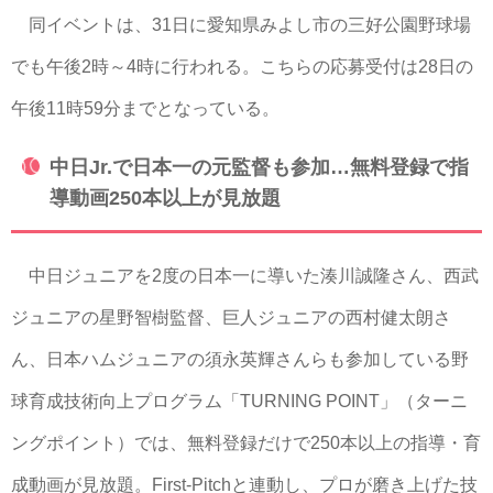
同イベントは、31日に愛知県みよし市の三好公園野球場
でも午後2時～4時に行われる。こちらの応募受付は28日の
午後11時59分までとなっている。
中日Jr.で日本一の元監督も参加…無料登録で指
導動画250本以上が見放題
中日ジュニアを2度の日本一に導いた湊川誠隆さん、西武
ジュニアの星野智樹監督、巨人ジュニアの西村健太朗さ
ん、日本ハムジュニアの須永英輝さんらも参加している野
球育成技術向上プログラム「TURNING POINT」（ターニ
ングポイント）では、無料登録だけで250本以上の指導・育
成動画が見放題。First-Pitchと連動し、プロが磨き上げた技