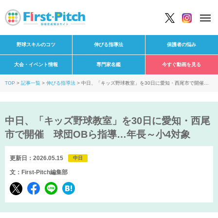
野球スキルのコツ
伸びる指導法
保護者の悩み
大会・イベント情報
専門家名鑑
今すぐ動画を見る
TOP
記事一覧
伸びる指導法
中日、「キッズ野球教室」を30日に愛知・西尾市で開催
球団OBら指導…年長～小4対象
中日、「キッズ野球教室」を30日に愛知・西尾
市で開催 球団OBら指導…年長～小4対象
更新日：2026.05.15
中日
文：First-Pitch編集部