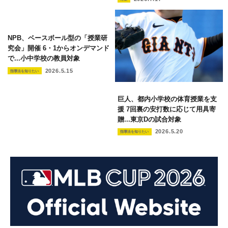
NPB、ベースボール型の「授業研
究会」開催 6・1からオンデマンド
で...小中学校の教員対象
2026.5.15
指導法を知りたい
巨人、都内小学校の体育授業を支
援 7回裏の安打数に応じて用具寄
贈...東京Dの試合対象
2026.5.20
指導法を知りたい