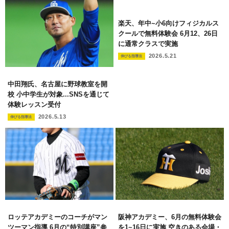
楽天、年中~小6向けフィジカルス
クールで無料体験会 6月12、26日
に通常クラスで実施
2026.5.21
伸びる指導法
中田翔氏、名古屋に野球教室を開
校 小中学生が対象...SNSを通じて
体験レッスン受付
2026.5.13
伸びる指導法
ロッテアカデミーのコーチがマン
阪神アカデミー、6月の無料体験会
ツーマン指導 6月の“特別講座”参
を1~16日に実施 空きのある会場・