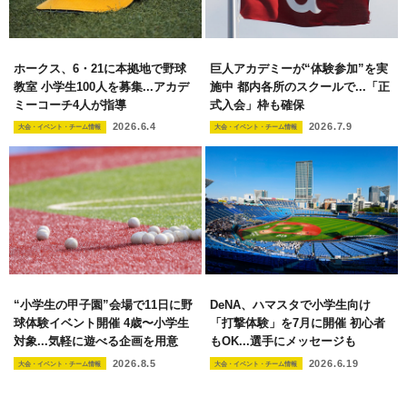
ホークス、6・21に本拠地で野球
巨人アカデミーが“体験参加”を実
教室 小学生100人を募集...アカデ
施中 都内各所のスクールで...「正
ミーコーチ4人が指導
式入会」枠も確保
2026.6.4
2026.7.9
大会・イベント・チーム情報
大会・イベント・チーム情報
“小学生の甲子園”会場で11日に野
DeNA、ハマスタで小学生向け
球体験イベント開催 4歳〜小学生
「打撃体験」を7月に開催 初心者
対象...気軽に遊べる企画を用意
もOK...選手にメッセージも
2026.8.5
2026.6.19
大会・イベント・チーム情報
大会・イベント・チーム情報