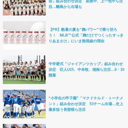
会」組み合わせ決定 星稜中、上一色中ら注
目…離島から出場も
【PR】酷暑の夏を“麹パワー”で乗り切ろ
う！ MLB™公式「麹だけでつくったすっき
りあまさけ」にいま熱視線の理由
中学硬式「ジャイアンツカップ」組み合わせ
決定 巨人U15、中本牧、湘南ら注目…8・10
開幕
“小学生の甲子園”「マクドナルド・トーナメ
ント」組み合わせ決定 53チーム出場…史上
最多狙う長曽根ら注目