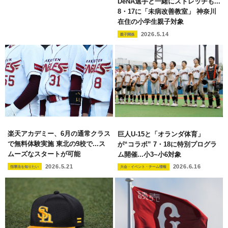
DeNA選手と一緒にストレッチも...
8・17に「未病改善教室」 神奈川
在住の小学生親子対象
2026.5.14
親子関係
楽天アカデミー、6月の通常クラス
巨人U-15と「オランダ体育」
で無料体験実施 東北の9校で...ス
が“コラボ” 7・18に特別プログラ
ムーズなスタートが可能
ム開催...小3~小6対象
2026.5.21
2026.6.16
指導法を知りたい
大会・イベント・チーム情報