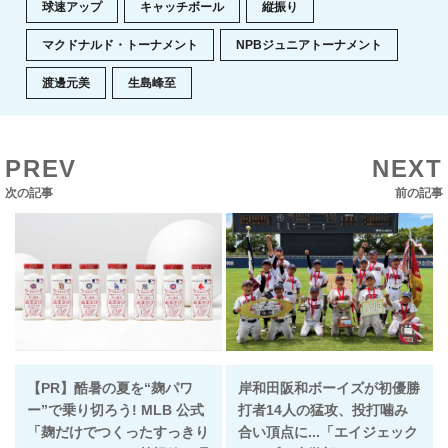
球速アップ
キャッチボール
縦振り
マクドナルド・トーナメント
NPBジュニアトーナメント
渡邊元美
生島峰至
PREV
NEXT
次の記事
前の記事
【PR】酷暑の夏を“麹パワ
岸和田阪和ボーイズが初優勝
ー”で乗り切ろう! MLB 公式
打者14人の猛攻、投打噛み
「麹だけでつくったすっきり
合い頂点に...「エイジェック