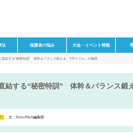
導法
保護者の悩み
大会・イベント情報
に直結する“秘密特訓” 体幹＆バランス鍛える「T字ドリル」の極意
直結する“秘密特訓” 体幹＆バランス鍛
文：First-Pitch編集部
プ