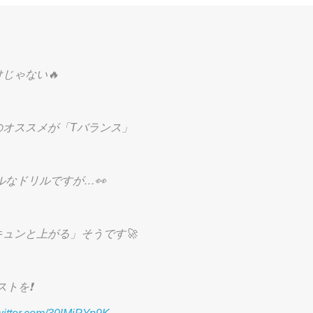
じゃない🔥
のオススメが「Tバランス」
ルなドリルですが…👀
ュンと上がる」そうです🚀
トを❗️