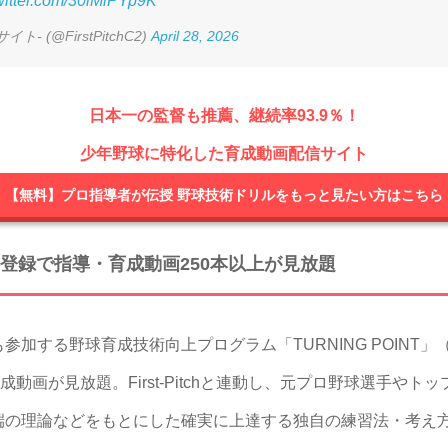
twitter.com/30lMiPYp9K
ト- (@FirstPitchC2)
April 28, 2026
日本一の監督も推薦、継続率93.9％！
少年野球に特化した育成動画配信サイト
【無料】プロ指導者が伝授 野球技術ドリルをもっと見たい方はこちら
登録で指導・育成動画250本以上が見放題
加する野球育成技術向上プログラム「TURNING POINT
成動画が見放題。First-Pitchと連動し、元プロ野球選手や
端の理論などをもとにした確実に上達する独自の練習法・考え