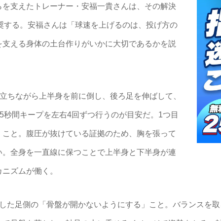
らを支えたトレーナー・安福一貴さんは、その解決
奨する。安福さんは「球速を上げるのは、投げ方の
を支える身体の土台作りがいかに大切であるかを説
】
で立ちながら上半身を前に倒し、後ろ足を伸ばして、
5秒間キープを左右4回ずつ行うのが目安だ。1つ目
」こと。腹圧が抜けている証拠のため、胸を張って
い。全身を一直線に保つことで上半身と下半身が連
カニズムが働く。
した足側の「骨盤が開かないようにする」こと。バランスを取