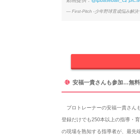
動画提供：
@tpbaseball_c2
pic.
— First-Pitch -少年野球育成悩み解決サイ
安福一貴さんも参加…無料
プロトレーナーの安福一貴さんも参
登録だけでも250本以上の指導・育
の現場を熟知する指導者が、最先