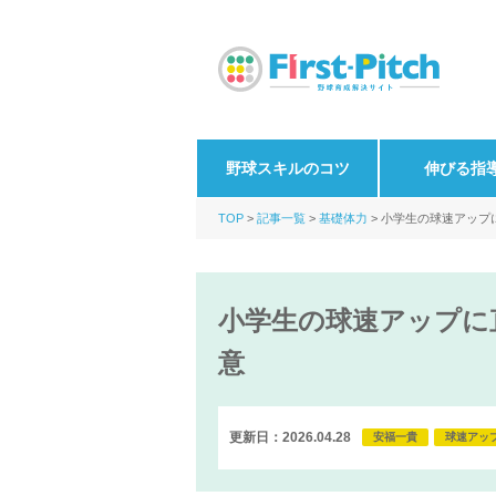
野球スキルのコツ
伸びる指
TOP
記事一覧
基礎体力
小学生の球速アップ
小学生の球速アップに
意
更新日：2026.04.28
安福一貴
球速アッ