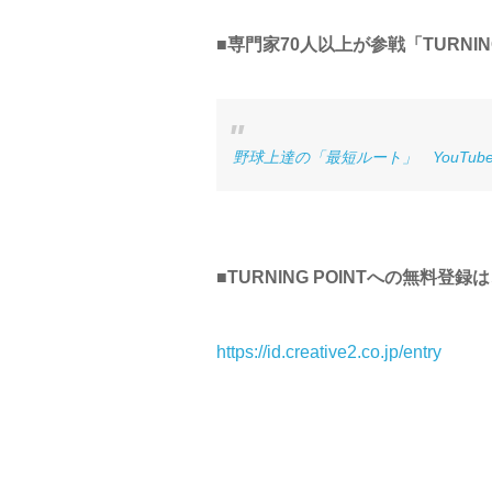
■専門家70人以上が参戦「TURNIN
野球上達の「最短ルート」 YouTubeに
■TURNING POINTへの無料登録
https://id.creative2.co.jp/entry