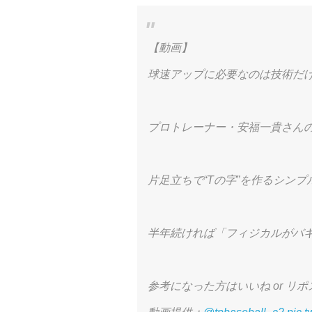
【動画】
球速アップに必要なのは技術だけ
プロトレーナー・安福一貴さん
片足立ちで“Tの字”を作るシンプ
半年続ければ「フィジカルがバキ
参考になった方はいいね or リポス