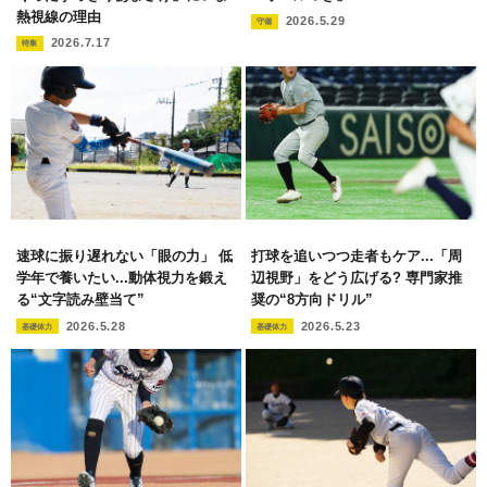
熱視線の理由
2026.5.29
守備
2026.7.17
特集
速球に振り遅れない「眼の力」 低
打球を追いつつ走者もケア...「周
学年で養いたい...動体視力を鍛え
辺視野」をどう広げる? 専門家推
る“文字読み壁当て”
奨の“8方向ドリル”
2026.5.28
2026.5.23
基礎体力
基礎体力