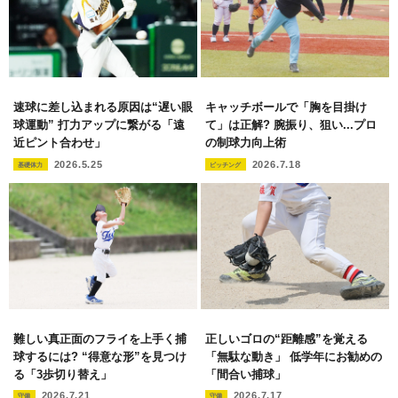
速球に差し込まれる原因は“遅い眼
キャッチボールで「胸を目掛け
球運動” 打力アップに繋がる「遠
て」は正解? 腕振り、狙い...プロ
近ピント合わせ」
の制球力向上術
2026.5.25
2026.7.18
基礎体力
ピッチング
難しい真正面のフライを上手く捕
正しいゴロの“距離感”を覚える
球するには? “得意な形”を見つけ
「無駄な動き」 低学年にお勧めの
る「3歩切り替え」
「間合い捕球」
2026.7.21
2026.7.17
守備
守備