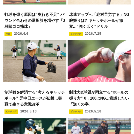
打球を弾く原因は“奥行き不足” バ
球速アップへ「絶対苦労する」NG
ウンド合わせの選択肢を増やす「3
腕振りは? キャッチボールが激
段階ゴロ捕球」
変...“強く叩く”ドリル
2026.6.6
2026.7.25
守備
ピッチング
制球難を解消する“考えるキャッチ
制球力&球質が両立する“ボールの
ボール” 元中日エースが伝授...実
握り方” 0→100はNG...意識したい
戦で生きる意識改革
「逆くの字」
2026.5.13
2026.5.18
ピッチング
ピッチング