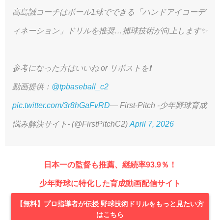
高島誠コーチはボール1球でできる「ハンドアイコーデ
ィネーション」ドリルを推奨…捕球技術が向上します✨
参考になった方はいいね or リポストを❗️
動画提供：
@tpbaseball_c2
pic.twitter.com/3r8hGaFvRD
— First-Pitch -少年野球育成
悩み解決サイト- (@FirstPitchC2)
April 7, 2026
日本一の監督も推薦、継続率93.9％！
少年野球に特化した育成動画配信サイト
【無料】プロ指導者が伝授 野球技術ドリルをもっと見たい方
はこちら