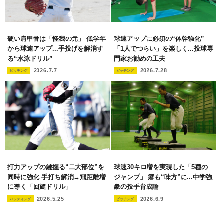
硬い肩甲骨は「怪我の元」 低学年
球速アップに必須の“体幹強化”
から球速アップ...手投げを解消す
「1人でつらい」を楽しく...投球専
る“水泳ドリル”
門家お勧めの工夫
2026.7.7
2026.7.28
ピッチング
ピッチング
打力アップの鍵握る“二大部位”を
球速30キロ増を実現した「5種の
同時に強化 手打ち解消→飛距離増
ジャンプ」 癖も“味方”に...中学強
に導く「回旋ドリル」
豪の投手育成論
2026.5.25
2026.6.9
バッティング
ピッチング