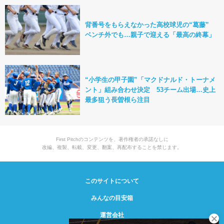
背番号をもらえなかった高校球児の“葛藤”
ベンチ外でも…親子で迎える「最高の終幕」
“小学生の甲子園”「マクドナルド・トーナメ
ント」組み合わせ決定 53チーム出場…史上
最多狙う長曽根ら注目
First Pitchのコンテンツを、著作権者の承諾なしに
改編、複製、転載、変更、翻案、再配布することを禁じます。
このサイトについて
みんなの目安箱
運営会社