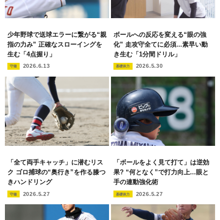
少年野球で送球エラーに繋がる“親
ボールへの反応を変える“眼の強
指の力み” 正確なスローイングを
化” 走攻守全てに必須...素早い動
生む「4点握り」
き生む「1分間ドリル」
2026.6.13
2026.5.30
守備
基礎体力
「全て両手キャッチ」に潜むリス
「ボールをよく見て打て」は逆効
ク ゴロ捕球の“奥行き”を作る膝つ
果? “何となく”で打力向上...眼と
きハンドリング
手の連動強化術
2026.5.27
2026.5.27
守備
基礎体力