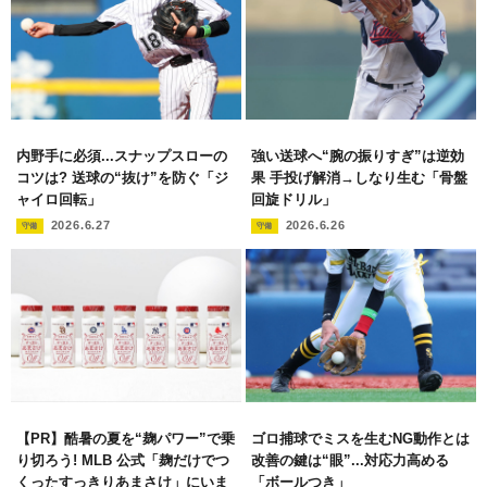
内野手に必須...スナップスローの
強い送球へ“腕の振りすぎ”は逆効
コツは? 送球の“抜け”を防ぐ「ジ
果 手投げ解消→しなり生む「骨盤
ャイロ回転」
回旋ドリル」
2026.6.27
2026.6.26
守備
守備
【PR】酷暑の夏を“麹パワー”で乗
ゴロ捕球でミスを生むNG動作とは
り切ろう! MLB 公式「麹だけでつ
改善の鍵は“眼”...対応力高める
くったすっきりあまさけ」にいま
「ボールつき」