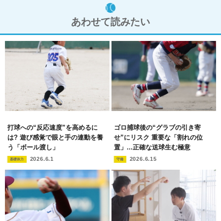
あわせて読みたい
打球への“反応速度”を高めるに
ゴロ捕球後の“グラブの引き寄
は? 遊び感覚で眼と手の連動を養
せ”にリスク 重要な「割れの位
う「ボール渡し」
置」...正確な送球生む極意
2026.6.1
2026.6.15
基礎体力
守備