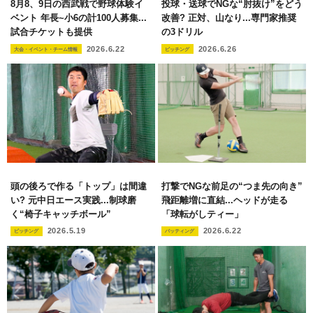
8月8、9日の西武戦で野球体験イ
投球・送球でNGな“肘抜け”をどう
ベント 年長~小6の計100人募集...
改善? 正対、山なり...専門家推奨
試合チケットも提供
の3ドリル
2026.6.22
2026.6.26
大会・イベント・チーム情報
ピッチング
頭の後ろで作る「トップ」は間違
打撃でNGな前足の“つま先の向き”
い? 元中日エース実践...制球磨
飛距離増に直結...ヘッドが走る
く“椅子キャッチボール”
「球転がしティー」
2026.5.19
2026.6.22
ピッチング
バッティング