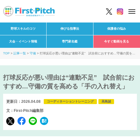
野球スキルのコツ
伸びる指導法
保護者の悩み
大会・イベント情報
専門家名鑑
今すぐ動画を見る
TOP
記事一覧
守備
打球反応が悪い理由は“連動不足” 試合前におすすめ…守備の質を高
める「手の入れ替え」
打球反応が悪い理由は“連動不足” 試合前にお
すすめ…守備の質を高める「手の入れ替え」
更新日：2026.04.08
コーディネーショントレーニング
高島誠
文：First-Pitch編集部