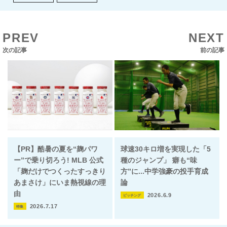
PREV
NEXT
次の記事
前の記事
【PR】酷暑の夏を“麹パワ
球速30キロ増を実現した「5
ー”で乗り切ろう! MLB 公式
種のジャンプ」 癖も“味
「麹だけでつくったすっきり
方”に...中学強豪の投手育成
あまさけ」にいま熱視線の理
論
由
2026.6.9
ピッチング
2026.7.17
特集