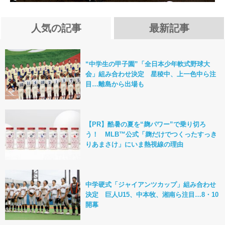
人気の記事
最新記事
“中学生の甲子園”「全日本少年軟式野球大
会」組み合わせ決定 星稜中、上一色中ら注
目…離島から出場も
【PR】酷暑の夏を“麹パワー”で乗り切ろ
う！ MLB™公式「麹だけでつくったすっき
りあまさけ」にいま熱視線の理由
中学硬式「ジャイアンツカップ」組み合わせ
決定 巨人U15、中本牧、湘南ら注目…8・10
開幕