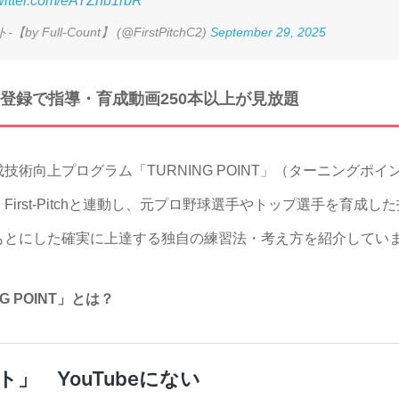
twitter.com/eATZhb1rbR
y Full-Count】 (@FirstPitchC2)
September 29, 2025
登録で指導・育成動画250本以上が見放題
向上プログラム「TURNING POINT」（ターニングポイ
irst-Pitchと連動し、元プロ野球選手やトップ選手を育成
もとにした確実に上達する独自の練習法・考え方を紹介してい
G POINT」とは？