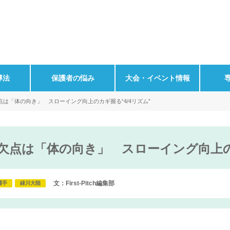
導法
保護者の悩み
大会・イベント情報
は「体の向き」 スローイング向上のカギ握る“4/4リズム”
欠点は「体の向き」 スローイング向上のカ
文：First-Pitch編集部
捕手
緑川大陸