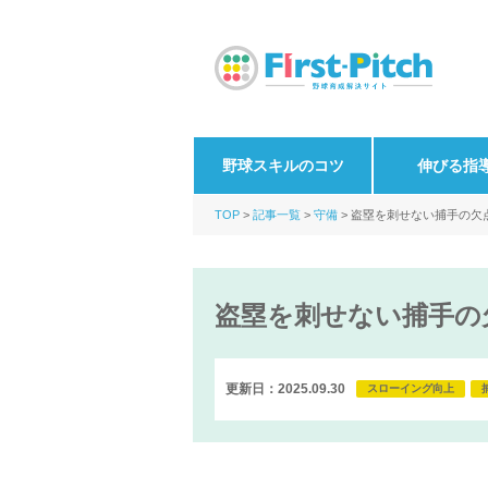
野球スキルのコツ
伸びる指
TOP
記事一覧
守備
盗塁を刺せない捕手の欠点
盗塁を刺せない捕手の
更新日：2025.09.30
スローイング向上