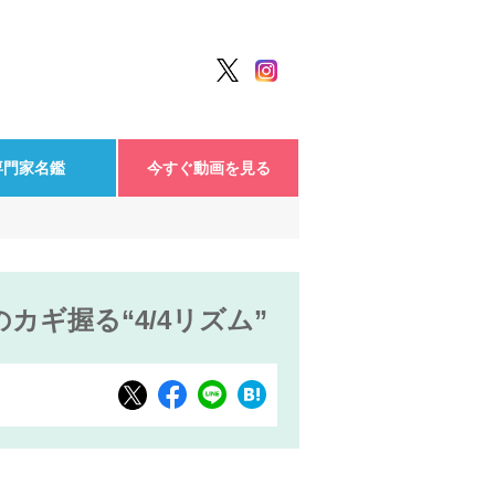
専門家名鑑
今すぐ動画を見る
ギ握る“4/4リズム”