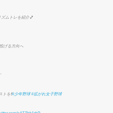
ズムトレを紹介🎵
を投げる方向へ
す
トを❗️
#少年野球
#拡がれ女子野球