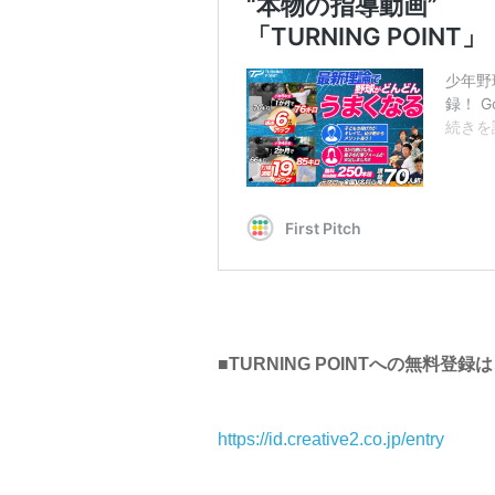
■TURNING POINTへの無料登録
https://id.creative2.co.jp/entry