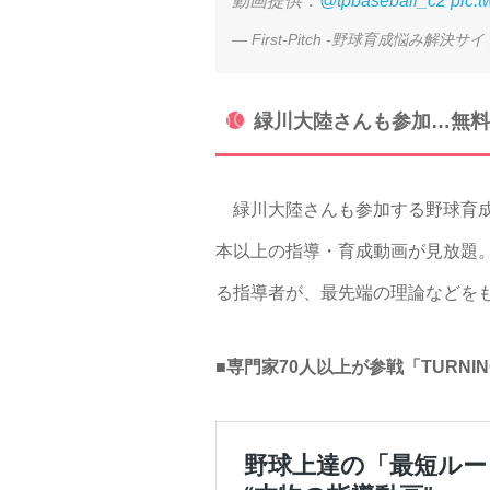
動画提供：
@tpbaseball_c2
pic.
— First-Pitch -野球育成悩み解決サイト-【b
緑川大陸さんも参加…無料
緑川大陸さんも参加する野球育成技術
本以上の指導・育成動画が見放題。F
る指導者が、最先端の理論などを
■専門家70人以上が参戦「TURNIN