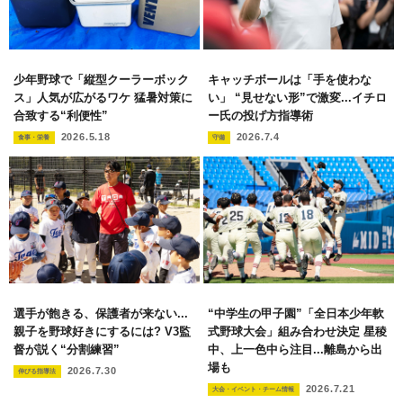
少年野球で「縦型クーラーボック
キャッチボールは「手を使わな
ス」人気が広がるワケ 猛暑対策に
い」 “見せない形”で激変...イチロ
合致する“利便性”
ー氏の投げ方指導術
2026.5.18
2026.7.4
食事・栄養
守備
選手が飽きる、保護者が来ない...
“中学生の甲子園”「全日本少年軟
親子を野球好きにするには? V3監
式野球大会」組み合わせ決定 星稜
督が説く“分割練習”
中、上一色中ら注目...離島から出
場も
2026.7.30
伸びる指導法
2026.7.21
大会・イベント・チーム情報