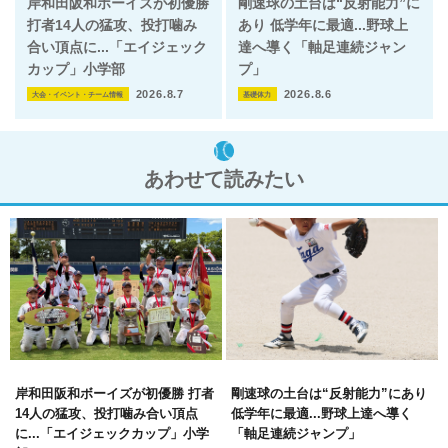
岸和田阪和ボーイズが初優勝
剛速球の土台は“反射能力”に
打者14人の猛攻、投打噛み
あり 低学年に最適...野球上
合い頂点に...「エイジェック
達へ導く「軸足連続ジャン
カップ」小学部
プ」
2026.8.7
2026.8.6
大会・イベント・チーム情報
基礎体力
あわせて読みたい
岸和田阪和ボーイズが初優勝 打者
剛速球の土台は“反射能力”にあり
14人の猛攻、投打噛み合い頂点
低学年に最適...野球上達へ導く
に...「エイジェックカップ」小学
「軸足連続ジャンプ」