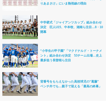
りあまさけ」にいま熱視線の理由
中学硬式「ジャイアンツカップ」組み合わせ
決定 巨人U15、中本牧、湘南ら注目…8・10
開幕
“小学生の甲子園”「マクドナルド・トーナメ
ント」組み合わせ決定 53チーム出場…史上
最多狙う長曽根ら注目
背番号をもらえなかった高校球児の“葛藤”
ベンチ外でも…親子で迎える「最高の終幕」