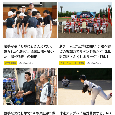
選手が涙「野球に行きたくない」
新チームは“公式戦無敗” 予選77得
迫られた“選択”...全国出場へ導い
点の攻撃力でリベンジ果たす【ML
た「昭和指導」の根絶
B CUP・ふくしまリーグ・郡山】
2026.7.16
2026.7.29
伸びる指導法
大会・イベント・チーム情報
投手なのに打撃で“ギネス記録” 職
球速アップへ「絶対苦労する」NG