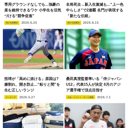
専用グラウンドなしでも...強豪の
名将死去→新入生激減も...“上一色
座を維持できるワケ 小学生を活気
中らしさ”で2連覇 名門が表現する
づける“競争促進”
「新たな伝統」
2026.6.25
2026.6.15
伸びる指導法
伸びる指導法
投球が「高めに抜ける」原因は?
桑田真澄監督率いる「侍ジャパン
膝割れ、開き防止...“粘りと間”を
U12」代表15人が決定 8月のアジ
生む正しいランジ
ア選手権で頂点目指す
2026.5.27
2026.7.1
ピッチング
大会・イベント・チーム情報