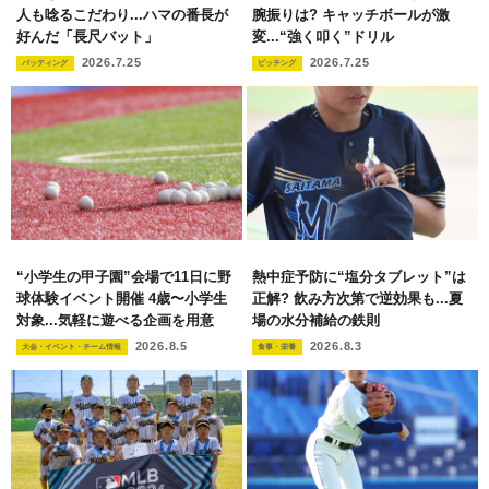
人も唸るこだわり...ハマの番長が
腕振りは? キャッチボールが激
好んだ「長尺バット」
変...“強く叩く”ドリル
2026.7.25
2026.7.25
バッティング
ピッチング
“小学生の甲子園”会場で11日に野
熱中症予防に“塩分タブレット”は
球体験イベント開催 4歳〜小学生
正解? 飲み方次第で逆効果も...夏
対象...気軽に遊べる企画を用意
場の水分補給の鉄則
2026.8.5
2026.8.3
大会・イベント・チーム情報
食事・栄養