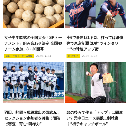
女子中学軟式の全国大会「SPトー
小6で最速121キロ、打っては豪快
ナメント」組み合わせ決定 全国49
弾で東京制覇 逸材“ツインタワ
チーム参加...8・20開幕
ー”の球速アップ術
2026.7.24
2026.6.23
大会・イベント・チーム情報
ピッチング
羽田、蛭間ら現役輩出の西武Jr.、
頭の後ろで作る「トップ」は間違
セレクション参加者を募集 3段階
い? 元中日エース実践...制球磨
で審査...育む“獅考力”
く“椅子キャッチボール”