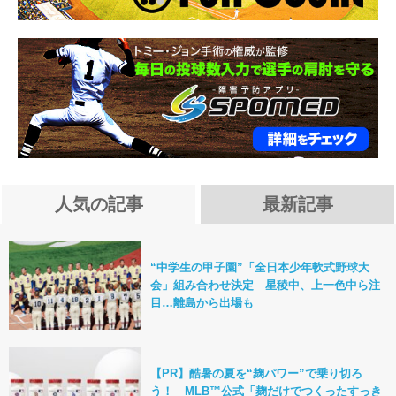
人気の記事
最新記事
“中学生の甲子園”「全日本少年軟式野球大
会」組み合わせ決定 星稜中、上一色中ら注
目…離島から出場も
【PR】酷暑の夏を“麹パワー”で乗り切ろ
う！ MLB™公式「麹だけでつくったすっき