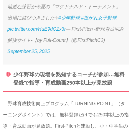
地道な練習が今夏の「マクドナルド・トーナメント」
出場に結びつきました✨
#少年野球
#拡がれ女子野球
pic.twitter.com/HuE9dOZx3r
— First-Pitch -野球育成悩み
解決サイト-【by Full-Count】 (@FirstPitchC2)
September 25, 2025
少年野球の現場を熟知するコーチが参加…無料
登録で指導・育成動画250本以上が見放題
野球育成技術向上プログラム「TURNING POINT」（タ
ーニングポイント）では、無料登録だけでも250本以上の指
導・育成動画が見放題。First-Pitchと連動し、小・中学生の