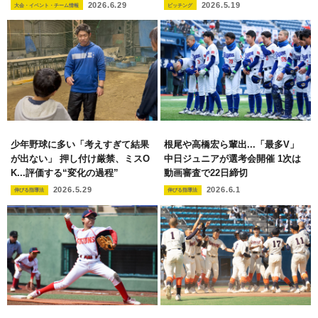
2026.6.29
2026.5.19
大会・イベント・チーム情報
ピッチング
少年野球に多い「考えすぎて結果
根尾や高橋宏ら輩出...「最多V」
が出ない」 押し付け厳禁、ミスO
中日ジュニアが選考会開催 1次は
K...評価する“変化の過程”
動画審査で22日締切
2026.5.29
2026.6.1
伸びる指導法
伸びる指導法