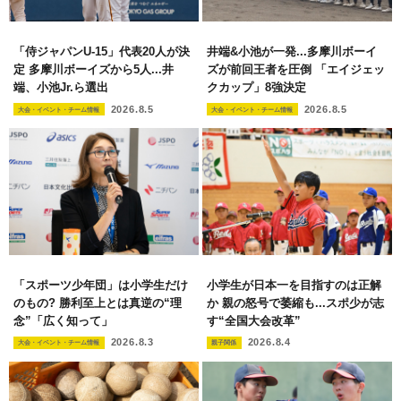
「侍ジャパンU-15」代表20人が決
井端&小池が一発...多摩川ボーイ
定 多摩川ボーイズから5人...井
ズが前回王者を圧倒 「エイジェッ
端、小池Jr.ら選出
クカップ」8強決定
2026.8.5
2026.8.5
大会・イベント・チーム情報
大会・イベント・チーム情報
「スポーツ少年団」は小学生だけ
小学生が日本一を目指すのは正解
のもの? 勝利至上とは真逆の“理
か 親の怒号で萎縮も...スポ少が志
念”「広く知って」
す“全国大会改革”
2026.8.3
2026.8.4
大会・イベント・チーム情報
親子関係