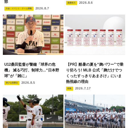
部
2026.8.6
基礎体力
2026.8.7
大会・イベント・チーム情報
U12桑田監督が警鐘「球界の危
【PR】酷暑の夏を“麹パワー”で乗
機」 減る巧打、制球力...“日本野
り切ろう! MLB 公式「麹だけでつ
球”が「雑に」
くったすっきりあまさけ」にいま
熱視線の理由
2026.8.5
伸びる指導法
2026.7.17
特集