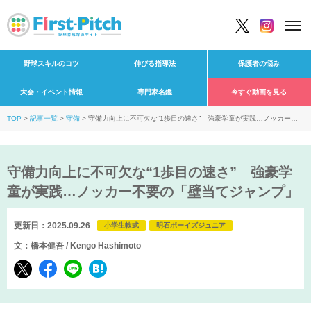
野球スキルのコツ
伸びる指導法
保護者の悩み
大会・イベント情報
専門家名鑑
今すぐ動画を見る
TOP
記事一覧
守備
守備力向上に不可欠な“1歩目の速さ” 強豪学童が実践…ノッカー不
要の「壁当てジャンプ」
守備力向上に不可欠な“1歩目の速さ” 強豪学
童が実践…ノッカー不要の「壁当てジャンプ」
更新日：2025.09.26
小学生軟式
明石ボーイズジュニア
文：橋本健吾 / Kengo Hashimoto