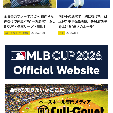
全員全力プレーで頂点へ 前向きな
内野手の送球で「胸に投げろ」は
声掛けで体現する“一丸野球”【ML
正解? 中学強豪実践...併殺成功率
B CUP・多摩リーグ・町田】
を上げる“高さのルール”
2026.7.29
2026.8.4
大会・イベント・チーム情報
守備