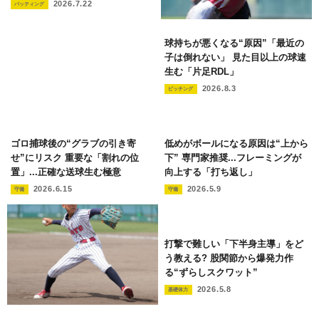
2026.7.22
バッティング
球持ちが悪くなる“原因”「最近の
子は倒れない」 見た目以上の球速
生む「片足RDL」
2026.8.3
ピッチング
ゴロ捕球後の“グラブの引き寄
低めがボールになる原因は“上から
せ”にリスク 重要な「割れの位
下” 専門家推奨...フレーミングが
置」...正確な送球生む極意
向上する「打ち返し」
2026.6.15
2026.5.9
守備
守備
打撃で難しい「下半身主導」をど
う教える? 股関節から爆発力作
る“ずらしスクワット”
2026.5.8
基礎体力