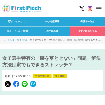
野球スキルのコツ
伸びる指導法
保護者の悩み
大会・イベント情報
専門家名鑑
今すぐ動画を見る
TOP
記事一覧
守備
女子選手特有の「腰を落とせない」問題 解決方法は家でもできるス
トレッチ？
女子選手特有の「腰を落とせない」問題 解決
方法は家でもできるストレッチ？
更新日：2022.05.18
ゴロの捕り方
女子野球