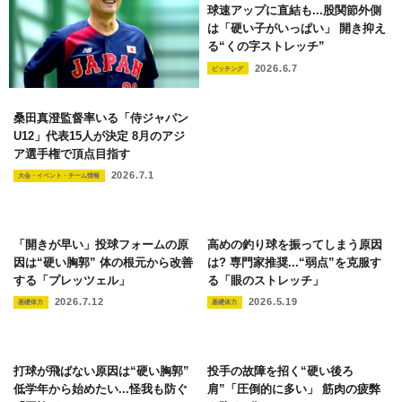
球速アップに直結も...股関節外側
は「硬い子がいっぱい」 開き抑え
る“くの字ストレッチ”
2026.6.7
ピッチング
桑田真澄監督率いる「侍ジャパン
U12」代表15人が決定 8月のアジ
ア選手権で頂点目指す
2026.7.1
大会・イベント・チーム情報
「開きが早い」投球フォームの原
高めの釣り球を振ってしまう原因
因は“硬い胸郭” 体の根元から改善
は? 専門家推奨...“弱点”を克服す
する「プレッツェル」
る「眼のストレッチ」
2026.7.12
2026.5.19
基礎体力
基礎体力
打球が飛ばない原因は“硬い胸郭”
投手の故障を招く“硬い後ろ
低学年から始めたい...怪我も防ぐ
肩”「圧倒的に多い」 筋肉の疲弊