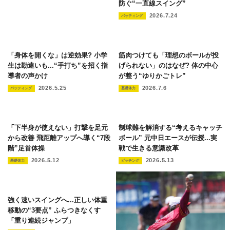
防ぐ“一直線スイング”
2026.7.24
バッティング
「身体を開くな」は逆効果? 小学
筋肉つけても「理想のボールが投
生は勘違いも...“手打ち”を招く指
げられない」のはなぜ? 体の中心
導者の声かけ
が整う“ゆりかごトレ”
2026.5.25
2026.7.6
バッティング
基礎体力
「下半身が使えない」打撃を足元
制球難を解消する“考えるキャッチ
から改善 飛距離アップへ導く“7段
ボール” 元中日エースが伝授...実
階”足首体操
戦で生きる意識改革
2026.5.12
2026.5.13
基礎体力
ピッチング
強く速いスイングへ...正しい体重
移動の“3要点” ふらつきなくす
「重り連続ジャンプ」