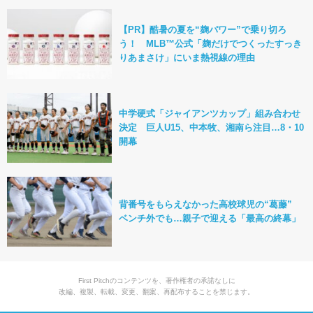
【PR】酷暑の夏を“麹パワー”で乗り切ろ
う！ MLB™公式「麹だけでつくったすっき
りあまさけ」にいま熱視線の理由
中学硬式「ジャイアンツカップ」組み合わせ
決定 巨人U15、中本牧、湘南ら注目…8・10
開幕
背番号をもらえなかった高校球児の“葛藤”
ベンチ外でも…親子で迎える「最高の終幕」
First Pitchのコンテンツを、著作権者の承諾なしに
改編、複製、転載、変更、翻案、再配布することを禁じます。