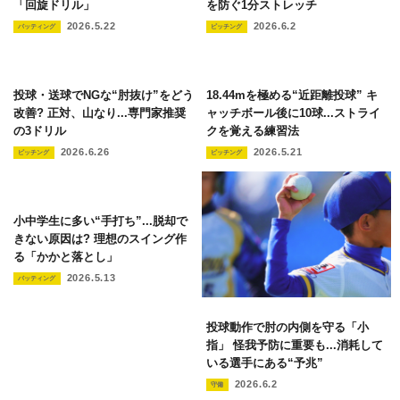
「回旋ドリル」
を防ぐ1分ストレッチ
2026.5.22
2026.6.2
バッティング
ピッチング
投球・送球でNGな“肘抜け”をどう
18.44mを極める“近距離投球” キ
改善? 正対、山なり...専門家推奨
ャッチボール後に10球...ストライ
の3ドリル
クを覚える練習法
2026.6.26
2026.5.21
ピッチング
ピッチング
小中学生に多い“手打ち”...脱却で
きない原因は? 理想のスイング作
る「かかと落とし」
2026.5.13
バッティング
投球動作で肘の内側を守る「小
指」 怪我予防に重要も...消耗して
いる選手にある“予兆”
2026.6.2
守備