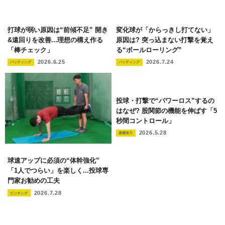
打球が弱い原因は“前傾不足” 開き
変化球が「からっきし打てない」
&遠回りを改善...理想の構え作る
原因は? 突っ込まない打撃を覚え
「棒チェック」
る“ボールローリング”
2026.6.25
2026.7.24
バッティング
バッティング
投球・打撃で“パワーロス”するの
はなぜ? 股関節の機能を伸ばす「5
秒間コントロール」
2026.5.28
基礎体力
球速アップに必須の“体幹強化”
「1人でつらい」を楽しく...投球専
門家お勧めの工夫
2026.7.28
ピッチング