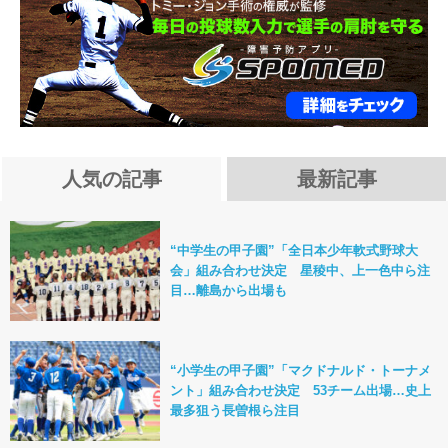
人気の記事
最新記事
“中学生の甲子園”「全日本少年軟式野球大
会」組み合わせ決定 星稜中、上一色中ら注
目…離島から出場も
“小学生の甲子園”「マクドナルド・トーナメ
ント」組み合わせ決定 53チーム出場…史上
最多狙う長曽根ら注目