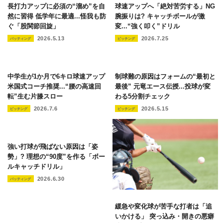
長打力アップに必須の“溜め”を自
球速アップへ「絶対苦労する」NG
然に習得 低学年に最適...怪我も防
腕振りは? キャッチボールが激
ぐ「股関節回旋」
変...“強く叩く”ドリル
2026.5.13
2026.7.25
バッティング
ピッチング
中学生が1か月で6キロ球速アップ
制球難の原因はフォームの“最初と
米国式コーチ推奨...“腰の高速回
最後” 元竜エース伝授...投球が変
転”生む片膝スロー
わる5分割チェック
2026.7.6
2026.5.15
ピッチング
ピッチング
強い打球が飛ばない原因は「姿
勢」? 理想の“90度”を作る「ボー
ルキャッチドリル」
2026.6.30
バッティング
緩急や変化球が苦手な打者は「追
いかける」 突っ込み・開きの悪癖