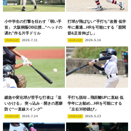
小中学生の打撃を狂わす「弱い手
打球が飛ばない“手打ち”改善 低学
首」 大阪桐蔭OB伝授...“ヘッドの
年に最適...HRを可能にする「股関
遅れ”作る片手ドリル
節&足首伸ばし」
2026.7.11
2026.5.16
バッティング
バッティング
緩急や変化球が苦手な打者は「追
手打ち脱却→飛距離UPに直結 低
いかける」 突っ込み・開きの悪癖
学年にお勧め...HRを可能にする
防ぐ“一直線スイング”
「左右30秒跳び」
2026.7.24
2026.5.23
バッティング
バッティング