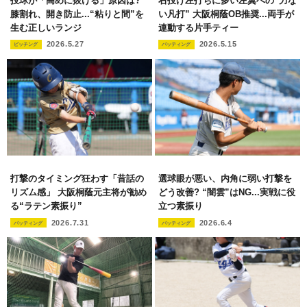
投球が「高めに抜ける」原因は?
右投げ左打ちに多い左翼への“力な
膝割れ、開き防止...“粘りと間”を
い凡打” 大阪桐蔭OB推奨...両手が
生む正しいランジ
連動する片手ティー
2026.5.27
2026.5.15
ピッチング
バッティング
打撃のタイミング狂わす「昔話の
選球眼が悪い、内角に弱い打撃を
リズム感」 大阪桐蔭元主将が勧め
どう改善? “闇雲”はNG...実戦に役
る“ラテン素振り”
立つ素振り
2026.7.31
2026.6.4
バッティング
バッティング