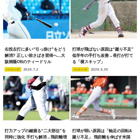
右投左打に多い“引っ掛け”をどう
打球が飛ばない原因は“蹴り不足”
解消? 正しい前さばき習得へ...大
低学年の手打ち改善→長打が打て
阪桐蔭OBのティードリル
る「横スキップ」
2026.7.2
2026.5.30
バッティング
バッティング
打力アップの鍵握る“二大部位”を
打球が弱い原因は「軸足の回転&
同時に強化 手打ち解消→飛距離増
蹴り不足」 飛距離を伸ばす米国