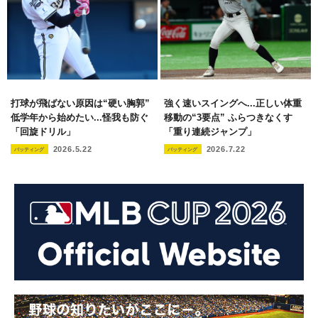
打球が飛ばない原因は“硬い胸郭”
強く速いスイングへ...正しい体重
低学年から始めたい...怪我も防ぐ
移動の“3要点” ふらつきなくす
「回旋ドリル」
「重り連続ジャンプ」
2026.5.22
2026.7.22
バッティング
バッティング