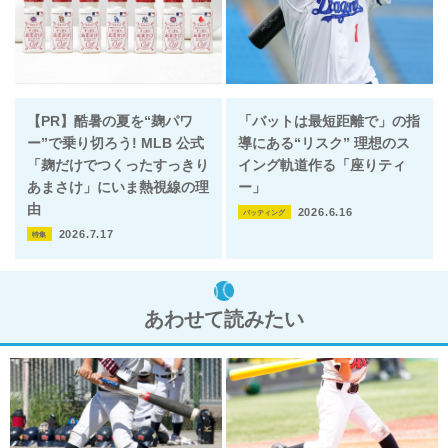
【PR】酷暑の夏を“麹パワ
「バットは最短距離で」の指
ー”で乗り切ろう! MLB 公式
導にある“リスク” 理想のス
「麹だけでつくったすっきり
イング軌道作る「座りティ
あまさけ」にいま熱視線の理
ー」
由
2026.6.16
バッティング
2026.7.17
特集
あわせて読みたい