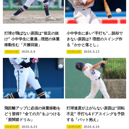
打球が飛ばない原因は“前足の抜
小中学生に多い“手打ち”...脱却で
け” 小中学生に最適...理想の体重
きない原因は? 理想のスイング作
移動生む「片膝回旋」
る「かかと落とし」
2026.6.9
2026.5.13
バッティング
バッティング
飛距離アップに必須の体重移動を
打球速度が上がらない原因は“回転
どう習得? “全ての力”をぶつける
不足” 手打ち&ドアスイングを予防
「股関節ドリル」
する「バット抱え」
2026.6.23
2026.6.16
バッティング
バッティング