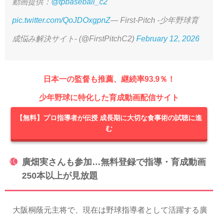
動画提供：
@tpbaseball_c2
pic.twitter.com/QoJDOxgpnZ
— First-Pitch -少年野球育
成悩み解決サイト- (@FirstPitchC2)
February 12, 2026
日本一の監督も推薦、継続率93.9％！
少年野球に特化した育成動画配信サイト
【無料】プロ指導者が伝授 成長期に大切な食事術の試聴に進
む
廣畑実さんも参加…無料登録で指導・育成動画
250本以上が見放題
大阪桐蔭元主将で、現在は野球指導者として活躍する廣