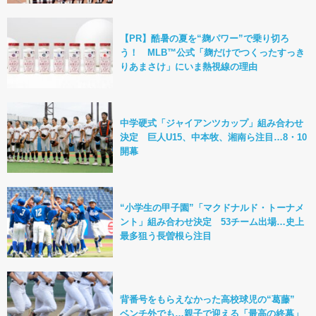
【PR】酷暑の夏を“麹パワー”で乗り切ろ
う！ MLB™公式「麹だけでつくったすっき
りあまさけ」にいま熱視線の理由
中学硬式「ジャイアンツカップ」組み合わせ
決定 巨人U15、中本牧、湘南ら注目…8・10
開幕
“小学生の甲子園”「マクドナルド・トーナメ
ント」組み合わせ決定 53チーム出場…史上
最多狙う長曽根ら注目
背番号をもらえなかった高校球児の“葛藤”
ベンチ外でも…親子で迎える「最高の終幕」