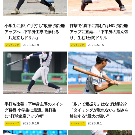
小学生に多い“手打ち”改善 飛距離
打撃で“真下に踏む”はNG 飛距離
アップへ...下半身主導で振れる
アップに直結...「下半身の踏ん張
「片足立ちドリル」
り」生む1分間ドリル
2026.6.19
2026.5.15
バッティング
バッティング
手打ち改善→下半身主導のスイン
「歩いて素振り」はなぜ効果的?
グ習得 小学生に最適...長打生
「タイミングが取れない」悩みを
む“打球速度アップ術”
解決する“最大の狙い”
2026.6.16
2026.8.1
バッティング
バッティング