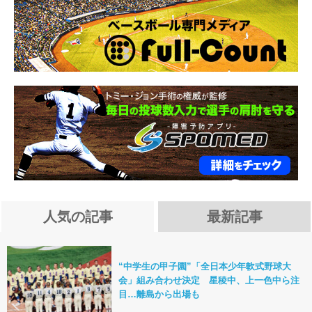
人気の記事
最新記事
“中学生の甲子園”「全日本少年軟式野球大
会」組み合わせ決定 星稜中、上一色中ら注
目…離島から出場も