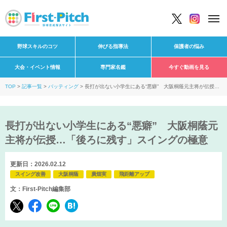
野球スキルのコツ
伸びる指導法
保護者の悩み
大会・イベント情報
専門家名鑑
今すぐ動画を見る
TOP
記事一覧
バッティング
長打が出ない小学生にある“悪癖” 大阪桐蔭元主将が伝授…
「後ろに残す」スイングの極意
長打が出ない小学生にある“悪癖” 大阪桐蔭元
主将が伝授…「後ろに残す」スイングの極意
更新日：2026.02.12
スイング改善
大阪桐蔭
廣畑実
飛距離アップ
文：First-Pitch編集部