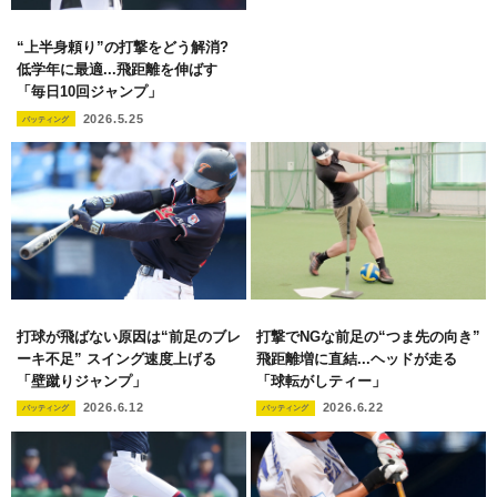
“上半身頼り”の打撃をどう解消?
低学年に最適...飛距離を伸ばす
「毎日10回ジャンプ」
2026.5.25
バッティング
打球が飛ばない原因は“前足のブレ
打撃でNGな前足の“つま先の向き”
ーキ不足” スイング速度上げる
飛距離増に直結...ヘッドが走る
「壁蹴りジャンプ」
「球転がしティー」
2026.6.12
2026.6.22
バッティング
バッティング