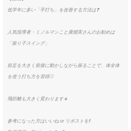
低学年に多い「手打ち」を改善する方法は❓
人気指導者・ミノルマンこと廣畑実さんのお勧めは
「振り子スイング」
前足を大きく前後に動かしながら振ることで、体全体
を使う打ち方を習得⚾️
飛距離も大きく変わります☀️
参考になった方はいいね or リポストを❗️