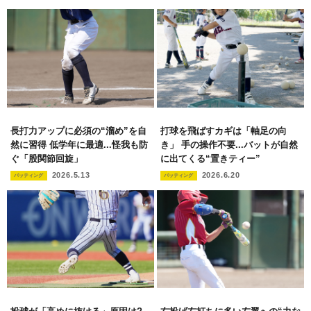
長打力アップに必須の“溜め”を自
打球を飛ばすカギは「軸足の向
然に習得 低学年に最適...怪我も防
き」 手の操作不要...バットが自然
ぐ「股関節回旋」
に出てくる“置きティー”
2026.5.13
2026.6.20
バッティング
バッティング