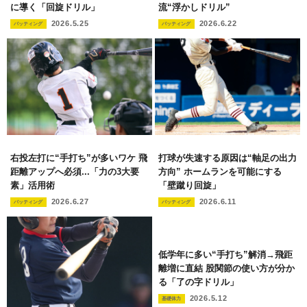
に導く「回旋ドリル」
流“浮かしドリル”
2026.5.25
2026.6.22
バッティング
バッティング
右投左打に“手打ち”が多いワケ 飛
打球が失速する原因は“軸足の出力
距離アップへ必須...「力の3大要
方向” ホームランを可能にする
素」活用術
「壁蹴り回旋」
2026.6.27
2026.6.11
バッティング
バッティング
低学年に多い“手打ち”解消→飛距
離増に直結 股関節の使い方が分か
る「了の字ドリル」
2026.5.12
基礎体力