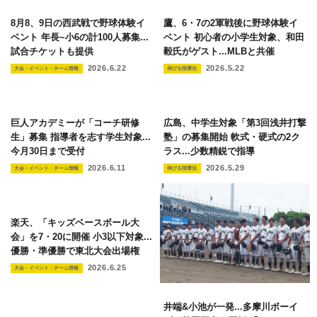
8月8、9日の西武戦で野球体験イ
鷹、6・7の2軍戦後に野球体験イ
ベント 年長~小6の計100人募集...
ベント 初心者の小学生対象、和田
試合チケットも提供
毅氏がゲスト...MLBと共催
2026.6.22
2026.5.22
大会・イベント・チーム情報
伸びる指導法
巨人アカデミーが「コーチ研修
広島、中学生対象「第3回浅井打撃
生」募集 指導者を志す学生対象...
塾」の募集開始 軟式・硬式の2ク
今月30日まで受付
ラス...少数精鋭で指導
2026.6.11
2026.5.29
大会・イベント・チーム情報
伸びる指導法
楽天、「キッズベースボール大
会」を7・20に開催 小3以下対象...
優勝・準優勝で東北大会出場権
2026.6.25
大会・イベント・チーム情報
井端&小池が一発...多摩川ボーイ