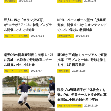
2026.5.22
2026.7.9
伸びる指導法
大会・イベント・チーム情報
巨人U-15と「オランダ体育」
NPB、ベースボール型の「授業研
が“コラボ” 7・18に特別プログラ
究会」開催 6・1からオンデマンド
ム開催...小3~小6対象
で...小中学校の教員対象
2026.6.16
2026.5.15
大会・イベント・チーム情報
指導法を知りたい
楽天OBの岡島豪郎氏ら指導 6・27
鷹OBが王貞治ミュージアムで直接
に宮城・名取市で野球教室...チー
指導 「元プロと一緒に野球を楽し
ム所属の小4~小6対象
もう」6月日程発表
2026.6.4
2026.5.26
大会・イベント・チーム情報
伸びる指導法
現役プロ野球選手が「体験会」を
魅力的に 学童チーム支援企画の募
集開始..全国約16か所で実施
2026.6.19
大会・イベント・チーム情報