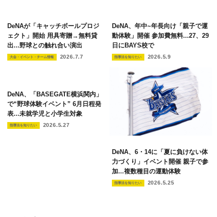
DeNAが「キャッチボールプロジ
DeNA、年中~年長向け「親子で運
ェクト」開始 用具寄贈→無料貸
動体験」開催 参加費無料...27、29
出...野球との触れ合い演出
日にBAYS校で
2026.7.7
2026.5.9
大会・イベント・チーム情報
指導法を知りたい
DeNA、「BASEGATE横浜関内」
で“野球体験イベント” 6月日程発
表...未就学児と小学生対象
2026.5.27
指導法を知りたい
DeNA、6・14に「夏に負けない体
力づくり」イベント開催 親子で参
加...複数種目の運動体験
2026.5.25
指導法を知りたい