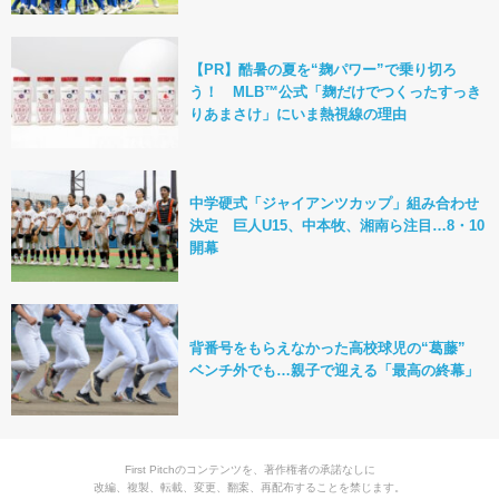
【PR】酷暑の夏を“麹パワー”で乗り切ろ
う！ MLB™公式「麹だけでつくったすっき
りあまさけ」にいま熱視線の理由
中学硬式「ジャイアンツカップ」組み合わせ
決定 巨人U15、中本牧、湘南ら注目…8・10
開幕
背番号をもらえなかった高校球児の“葛藤”
ベンチ外でも…親子で迎える「最高の終幕」
First Pitchのコンテンツを、著作権者の承諾なしに
改編、複製、転載、変更、翻案、再配布することを禁じます。