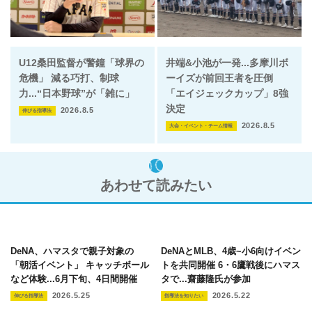
U12桑田監督が警鐘「球界の
井端&小池が一発...多摩川ボ
危機」 減る巧打、制球
ーイズが前回王者を圧倒
力...“日本野球”が「雑に」
「エイジェックカップ」8強
決定
2026.8.5
伸びる指導法
2026.8.5
大会・イベント・チーム情報
あわせて読みたい
DeNA、ハマスタで親子対象の
DeNAとMLB、4歳~小6向けイベン
「朝活イベント」 キャッチボール
トを共同開催 6・6鷹戦後にハマス
など体験...6月下旬、4日間開催
タで...齋藤隆氏が参加
2026.5.25
2026.5.22
伸びる指導法
指導法を知りたい