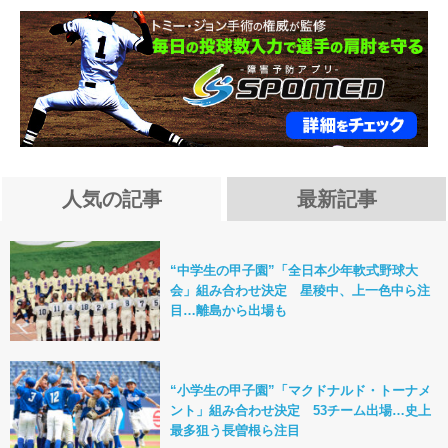
人気の記事
最新記事
“中学生の甲子園”「全日本少年軟式野球大
会」組み合わせ決定 星稜中、上一色中ら注
目…離島から出場も
“小学生の甲子園”「マクドナルド・トーナメ
ント」組み合わせ決定 53チーム出場…史上
最多狙う長曽根ら注目