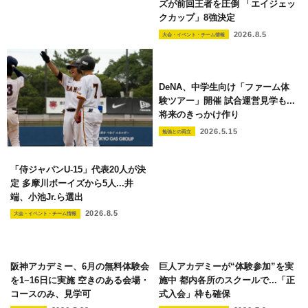
ズが前回王者を圧倒 「エイジェッ
クカップ」8強決定
2026.8.5
大会・イベント・チーム情報
DeNA、中学生向け「ファーム体
験ツアー」開催 試合運営見学も...
将来のきっかけ作り
2026.5.15
勉強との両立
「侍ジャパンU-15」代表20人が決
定 多摩川ボーイズから5人...井
端、小池Jr.ら選出
2026.8.5
大会・イベント・チーム情報
阪神アカデミー、6月の無料体験会
巨人アカデミーが“体験参加”を実
を1~16日に実施 空きのある会場・
施中 都内各所のスクールで...「正
コースのみ、見学可
式入会」枠も確保