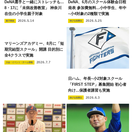
DeNA選手と一緒にストレッチも...
DeNA、6月のスクール体験会日程
8・17に「未病改善教室」 神奈川
発表 参加費無料...小中学生、年中
在住の小学生親子対象
~小4対象の2種類で実施
2026.5.14
2026.5.25
親子関係
伸びる指導法
マリーンズアカデミー、8月に「短
期完結型スクール」開講 目的別に
全4クラスで実施
2026.7.7
大会・イベント・チーム情報
日ハム、年長~小2対象スクール
「FIRST STEP」募集開始 初心者
向け...保護者講習も実施
2026.6.3
伸びる指導法