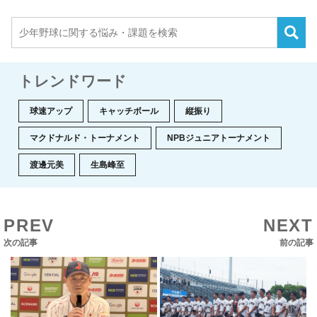
トレンドワード
球速アップ
キャッチボール
縦振り
マクドナルド・トーナメント
NPBジュニアトーナメント
渡邊元美
生島峰至
PREV
NEXT
次の記事
前の記事