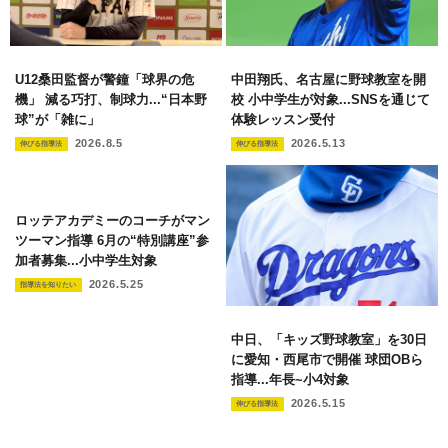
U12桑田監督が警鐘「球界の危
中田翔氏、名古屋に野球教室を開
機」 減る巧打、制球力...“日本野
校 小中学生が対象...SNSを通じて
球”が「雑に」
体験レッスン受付
2026.8.5
2026.5.13
伸びる指導法
伸びる指導法
ロッテアカデミーのコーチがマン
ツーマン指導 6月の“特別講座”参
加者募集...小中学生対象
2026.5.25
指導法を知りたい
中日、「キッズ野球教室」を30日
に愛知・西尾市で開催 球団OBら
指導...年長~小4対象
2026.5.15
伸びる指導法