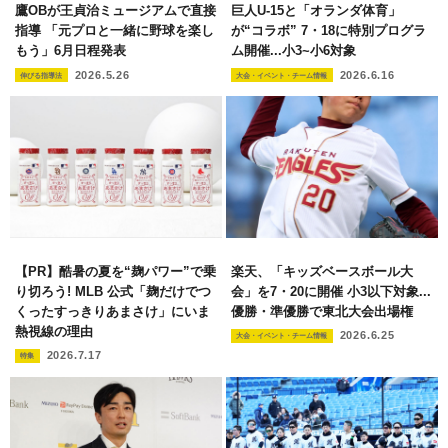
鷹OBが王貞治ミュージアムで直接
巨人U-15と「オランダ体育」
指導 「元プロと一緒に野球を楽し
が“コラボ” 7・18に特別プログラ
もう」6月日程発表
ム開催...小3~小6対象
2026.5.26
2026.6.16
伸びる指導法
大会・イベント・チーム情報
【PR】酷暑の夏を“麹パワー”で乗
楽天、「キッズベースボール大
り切ろう! MLB 公式「麹だけでつ
会」を7・20に開催 小3以下対象...
くったすっきりあまさけ」にいま
優勝・準優勝で東北大会出場権
熱視線の理由
2026.6.25
大会・イベント・チーム情報
2026.7.17
特集