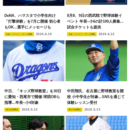
DeNA、ハマスタで小学生向け
8月8、9日の西武戦で野球体験イ
「打撃体験」を7月に開催 初心者
ベント 年長~小6の計100人募集...
もOK...選手にメッセージも
試合チケットも提供
2026.6.19
2026.6.22
大会・イベント・チーム情報
大会・イベント・チーム情報
中日、「キッズ野球教室」を30日
中田翔氏、名古屋に野球教室を開
に愛知・西尾市で開催 球団OBら
校 小中学生が対象...SNSを通じて
指導...年長~小4対象
体験レッスン受付
2026.5.15
2026.5.13
伸びる指導法
伸びる指導法