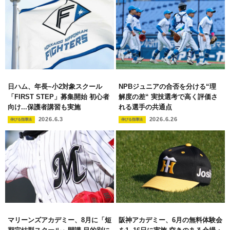
日ハム、年長~小2対象スクール
NPBジュニアの合否を分ける“理
「FIRST STEP」募集開始 初心者
解度の差“ 実技選考で高く評価さ
向け...保護者講習も実施
れる選手の共通点
2026.6.3
2026.6.26
伸びる指導法
伸びる指導法
マリーンズアカデミー、8月に「短
阪神アカデミー、6月の無料体験会