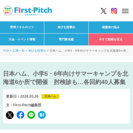
野球スキルのコツ
伸びる指導法
保護者の悩み
大会・イベント情報
専門家名鑑
今すぐ動画を見る
TOP
記事一覧
伸びる指導法
日本ハム、小学5・6年向けサマーキャンプを北海道6か所で
開催 肘検診も…各回約40人募集
日本ハム、小学5・6年向けサマーキャンプを北
海道6か所で開催 肘検診も…各回約40人募集
更新日：2026.05.26
日本ハム
文：First-Pitch編集部