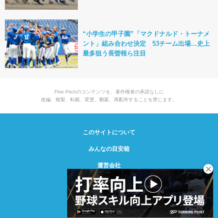
“小学生の甲子園”「マクドナルド・トーナメ
ント」組み合わせ決定 53チーム出場…史上
最多狙う長曽根ら注目
First Pitchのコンテンツを、著作権者の承諾なしに
改編、複製、転載、変更、翻案、再配布することを禁じます。
このサイトについて
みんなの目安箱
運営会社
© Creative2 2021-