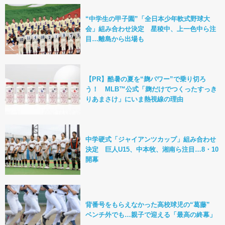
“中学生の甲子園”「全日本少年軟式野球大
会」組み合わせ決定 星稜中、上一色中ら注
目…離島から出場も
【PR】酷暑の夏を“麹パワー”で乗り切ろ
う！ MLB™公式「麹だけでつくったすっき
りあまさけ」にいま熱視線の理由
中学硬式「ジャイアンツカップ」組み合わせ
決定 巨人U15、中本牧、湘南ら注目…8・10
開幕
背番号をもらえなかった高校球児の“葛藤”
ベンチ外でも…親子で迎える「最高の終幕」