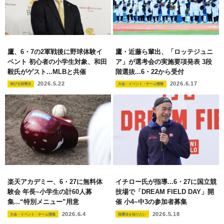
鷹、6・7の2軍戦後に野球体験イ
鷹・近藤ら輩出、「ロッテジュニ
ベント 初心者の小学生対象、和田
ア」が選考会の実施要項発表 3段
毅氏がゲスト...MLBと共催
階選抜...6・22から受付
2026.5.22
2026.6.17
伸びる指導法
大会・イベント・チーム情報
楽天アカデミー、6・27に無料体
イチロー氏が指導...6・27に国立競
験会 年長~小学生の計60人募
技場で「DREAM FIELD DAY」開
集...“特別メニュー”用意
催 小4~中3の参加者募集
2026.6.4
2026.5.18
大会・イベント・チーム情報
指導法を知りたい