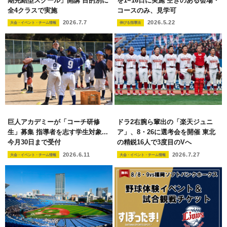
期完結型スクール」開講 目的別に
を1~16日に実施 空きのある会場・
全4クラスで実施
コースのみ、見学可
2026.7.7
2026.5.22
大会・イベント・チーム情報
伸びる指導法
巨人アカデミーが「コーチ研修
ドラ2右腕ら輩出の「楽天ジュニ
生」募集 指導者を志す学生対象...
ア」、8・26に選考会を開催 東北
今月30日まで受付
の精鋭16人で3度目のVへ
2026.6.11
2026.7.27
大会・イベント・チーム情報
大会・イベント・チーム情報