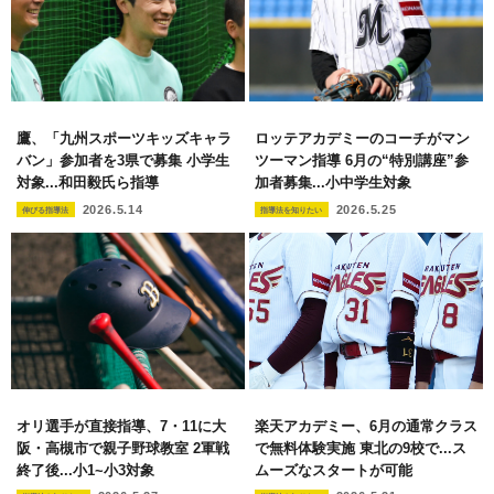
ロッテアカデミーのコーチがマン
鷹、「九州スポーツキッズキャラ
ツーマン指導 6月の“特別講座”参
バン」参加者を3県で募集 小学生
加者募集...小中学生対象
対象...和田毅氏ら指導
2026.5.25
2026.5.14
指導法を知りたい
伸びる指導法
楽天アカデミー、6月の通常クラス
オリ選手が直接指導、7・11に大
で無料体験実施 東北の9校で...ス
阪・高槻市で親子野球教室 2軍戦
ムーズなスタートが可能
終了後...小1~小3対象