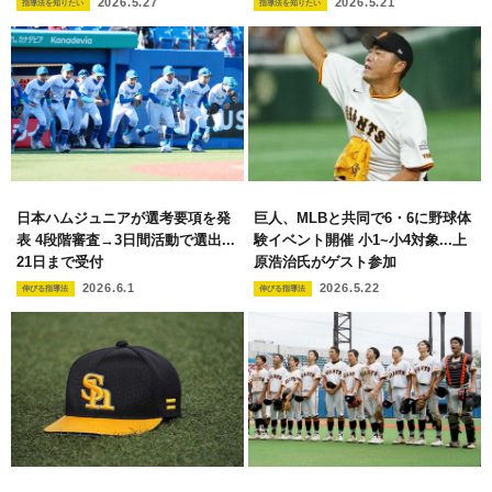
2026.5.21
2026.5.27
指導法を知りたい
指導法を知りたい
日本ハムジュニアが選考要項を発
巨人、MLBと共同で6・6に野球体
表 4段階審査→3日間活動で選出...
験イベント開催 小1~小4対象...上
21日まで受付
原浩治氏がゲスト参加
2026.6.1
2026.5.22
伸びる指導法
伸びる指導法