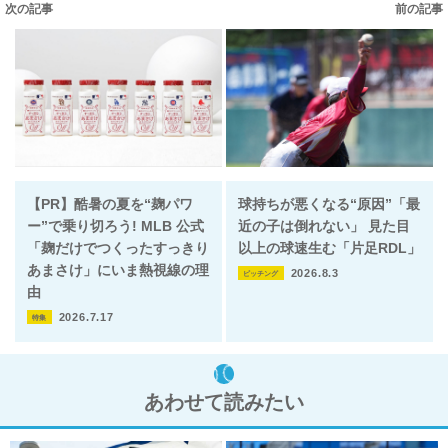
次の記事
前の記事
【PR】酷暑の夏を“麹パワ
球持ちが悪くなる“原因”「最
ー”で乗り切ろう! MLB 公式
近の子は倒れない」 見た目
「麹だけでつくったすっきり
以上の球速生む「片足RDL」
あまさけ」にいま熱視線の理
2026.8.3
ピッチング
由
2026.7.17
特集
あわせて読みたい