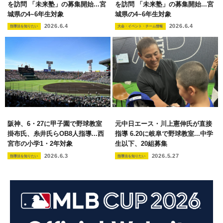
を訪問 「未来塾」の募集開始...宮
を訪問 「未来塾」の募集開始...宮
城県の4~6年生対象
城県の4~6年生対象
2026.6.4
2026.6.4
指導法を知りたい
大会・イベント・チーム情報
阪神、6・27に甲子園で野球教室
元中日エース・川上憲伸氏が直接
掛布氏、糸井氏らOB8人指導...西
指導 6.20に岐阜で野球教室...中学
宮市の小学1・2年対象
生以下、20組募集
2026.6.3
2026.5.27
指導法を知りたい
指導法を知りたい