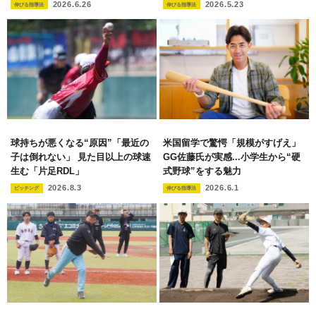
2026.6.26
2026.5.23
伸びる指導法
伸びる指導法
球持ちが悪くなる“原因”「最近の
米国留学で驚愕「規模がすげえ」
子は倒れない」 見た目以上の球速
GG佐藤氏が実感...小学生から“硬
生む「片足RDL」
式野球”をする魅力
2026.8.3
2026.6.1
ピッチング
伸びる指導法