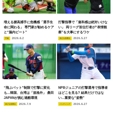
増える腰高捕手に危機感「選手生
打撃指導で「違和感は絶対いけな
命に関わる」 専門家が勧めるケア
い」 両リーグ首位打者が“表情観
と“脳内ビート”
察”を大事にするワケ
2026.6.2
2026.5.27
守備
伸びる指導法
“飛ぶバット”制限で打撃に変化
NPBジュニアの打撃選考で指導者
も...韓国、台湾は「規格外」 桑田
はどこを見る? 結果だけではな
JAPANが挑む過酷環境
い...重要な“姿勢”
2026.7.9
2026.6.27
伸びる指導法
バッティング