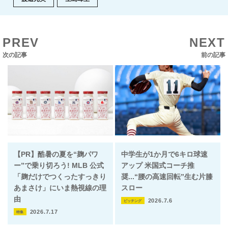
PREV
NEXT
次の記事
前の記事
【PR】酷暑の夏を“麹パワ
中学生が1か月で6キロ球速
ー”で乗り切ろう! MLB 公式
アップ 米国式コーチ推
「麹だけでつくったすっきり
奨...“腰の高速回転”生む片膝
あまさけ」にいま熱視線の理
スロー
由
2026.7.6
ピッチング
2026.7.17
特集