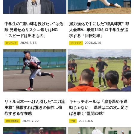
中学生の“速い球を投げたい”は危
握力強化で手にした“特異球質” 都
険 見逃せぬリスク...焦りはNG
大会準V...最速140キロ中学生が追
「スピードは出るもの」
求する「回転効率」
2026.6.15
2026.6.10
ピッチング
ピッチング
リトル日本一へけん引した“二刀流
キャッチボールは「肩を温める運
主将” 脱帽すれば驚きの個性...強
動じゃない」 送球は二の次...足さ
烈すぎる存在感
ばき磨く“塁間20球”
2026.7.22
2026.8.5
伸びる指導法
守備