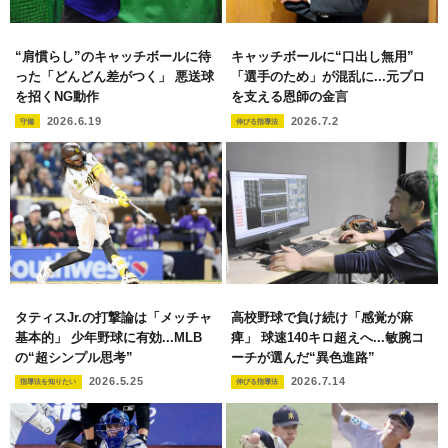
“肩慣らし”のキャッチボールに待
キャッチボールに“口出し無用”
った「どんどん差がつく」 悪送球
「選手のため」が混乱に...元プロ
を招くNG動作
を支える恩師の金言
2026.6.19
2026.7.2
守備
伸びる指導法
タティスJr.の打撃論は「メッチャ
高校野球で負け続け「感覚が麻
基本的」 少年野球に有効...MLB
痺」 球速140キロ超えへ...敏腕コ
の“超シンプル思考”
ーチが選んだ“異色進路”
2026.5.25
2026.7.14
指導法を知りたい
伸びる指導法