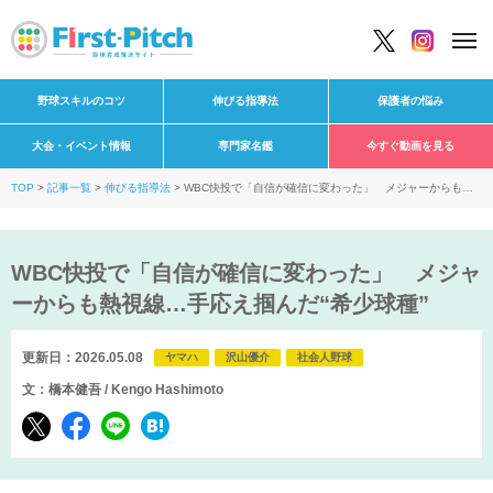
野球スキルのコツ
伸びる指導法
保護者の悩み
大会・イベント情報
専門家名鑑
今すぐ動画を見る
TOP
記事一覧
伸びる指導法
WBC快投で「自信が確信に変わった」 メジャーからも熱
視線…手応え掴んだ“希少球種”
WBC快投で「自信が確信に変わった」 メジャ
ーからも熱視線…手応え掴んだ“希少球種”
更新日：2026.05.08
ヤマハ
沢山優介
社会人野球
文：橋本健吾 / Kengo Hashimoto