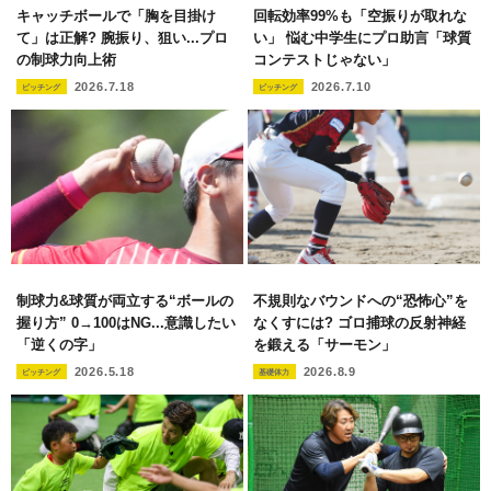
キャッチボールで「胸を目掛け
回転効率99%も「空振りが取れな
て」は正解? 腕振り、狙い...プロ
い」 悩む中学生にプロ助言「球質
の制球力向上術
コンテストじゃない」
2026.7.18
2026.7.10
ピッチング
ピッチング
制球力&球質が両立する“ボールの
不規則なバウンドへの“恐怖心”を
握り方” 0→100はNG...意識したい
なくすには? ゴロ捕球の反射神経
「逆くの字」
を鍛える「サーモン」
2026.5.18
2026.8.9
ピッチング
基礎体力