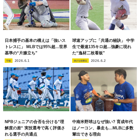
日本捕手の基本の構えは「強いス
球速アップに「共通の秘訣」 中学
トレスに」 MLBでは95%超...世界
生で最速135キロ超...強豪に現れ
基準の“片膝立ち”
た“逸材二枚看板”
2026.6.1
2026.6.2
守備
伸びる指導法
NPBジュニアの合否を分ける“理
中南米野球はなぜ強い? 育成年代
解度の差“ 実技選考で高く評価さ
はノーコン、暴走も...MLBに多数
れる選手の共通点
輩出できる理由