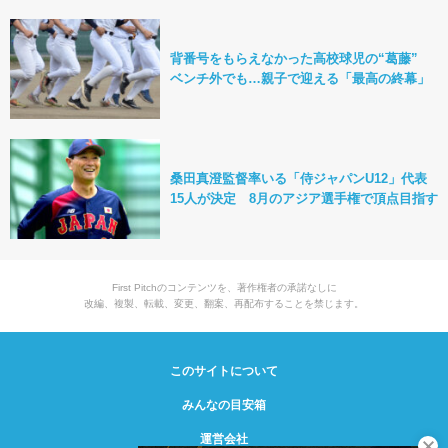
背番号をもらえなかった高校球児の“葛藤”
ベンチ外でも…親子で迎える「最高の終幕」
桑田真澄監督率いる「侍ジャパンU12」代表
15人が決定 8月のアジア選手権で頂点目指す
First Pitchのコンテンツを、著作権者の承諾なしに
改編、複製、転載、変更、翻案、再配布することを禁じます。
このサイトについて
みんなの目安箱
運営会社