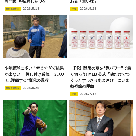
専門家”を招聘したワケ
わる「重い球」
2026.5.18
2026.5.28
伸びる指導法
守備
少年野球に多い「考えすぎて結果
【PR】酷暑の夏を“麹パワー”で乗
が出ない」 押し付け厳禁、ミスO
り切ろう! MLB 公式「麹だけでつ
K...評価する“変化の過程”
くったすっきりあまさけ」にいま
熱視線の理由
2026.5.29
伸びる指導法
2026.7.17
特集