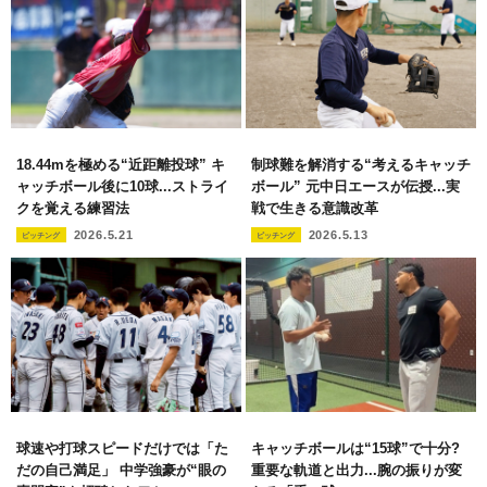
18.44mを極める“近距離投球” キ
制球難を解消する“考えるキャッチ
ャッチボール後に10球...ストライ
ボール” 元中日エースが伝授...実
クを覚える練習法
戦で生きる意識改革
2026.5.21
2026.5.13
ピッチング
ピッチング
球速や打球スピードだけでは「た
キャッチボールは“15球”で十分?
だの自己満足」 中学強豪が“眼の
重要な軌道と出力...腕の振りが変