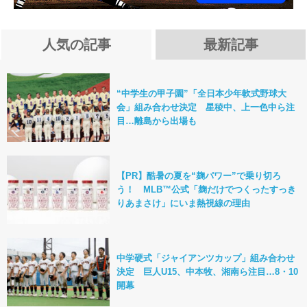
人気の記事
最新記事
“中学生の甲子園”「全日本少年軟式野球大
会」組み合わせ決定 星稜中、上一色中ら注
目…離島から出場も
【PR】酷暑の夏を“麹パワー”で乗り切ろ
う！ MLB™公式「麹だけでつくったすっき
りあまさけ」にいま熱視線の理由
中学硬式「ジャイアンツカップ」組み合わせ
決定 巨人U15、中本牧、湘南ら注目…8・10
開幕