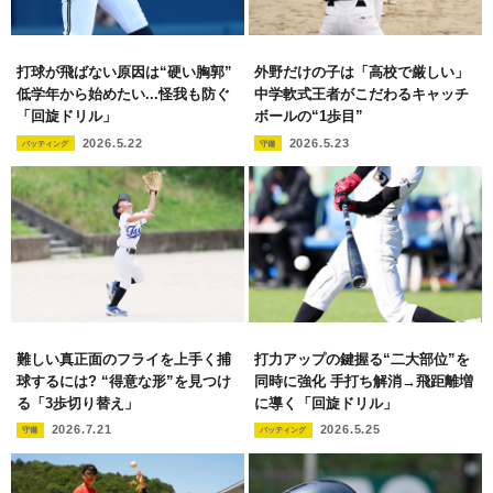
打球が飛ばない原因は“硬い胸郭”
外野だけの子は「高校で厳しい」
低学年から始めたい...怪我も防ぐ
中学軟式王者がこだわるキャッチ
「回旋ドリル」
ボールの“1歩目”
2026.5.22
2026.5.23
バッティング
守備
難しい真正面のフライを上手く捕
打力アップの鍵握る“二大部位”を
球するには? “得意な形”を見つけ
同時に強化 手打ち解消→飛距離増
る「3歩切り替え」
に導く「回旋ドリル」
2026.7.21
2026.5.25
守備
バッティング