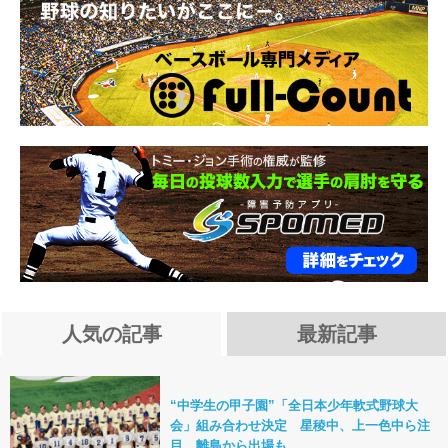
人気の記事
最新記事
“中学生の甲子園”「全日本少年軟式野球大
会」組み合わせ決定 星稜中、上一色中ら注
目…離島から出場も