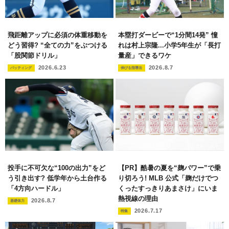
飛距離アップに必須の体重移動を
本塁打ダービーで“1分間14発” 憧
どう習得? “全ての力”をぶつける
れは村上宗隆...小学5年生が「長打
「股関節ドリル」
量産」できるワケ
2026.6.23
2026.8.7
バッティング
伸びる指導法
投手に不可欠な“100の出力”をど
【PR】酷暑の夏を“麹パワー”で乗
う引き出す? 低学年から土台作る
り切ろう! MLB 公式「麹だけでつ
「4方向ハードル」
くったすっきりあまさけ」にいま
熱視線の理由
2026.8.7
基礎体力
2026.7.17
特集