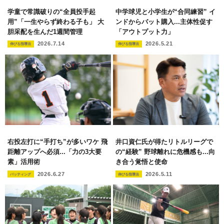
学童で常識破りの“全員投手起
中学球児と小学生が“合同練習” イ
用”「一生やらず終わる子も」 大
ンドからバット購入...主体性促す
胆采配を生んだ1週間管理
「アウトプット力」
2026.7.14
2026.5.21
伸びる指導法
伸びる指導法
右投左打に“手打ち”が多いワケ 飛
井口資仁氏が得たリトルリーグで
距離アップへ必須...「力の3大要
の“経験” 野球離れに危機感も...向
素」活用術
き合う覚悟と使命
2026.6.27
2026.5.11
バッティング
伸びる指導法