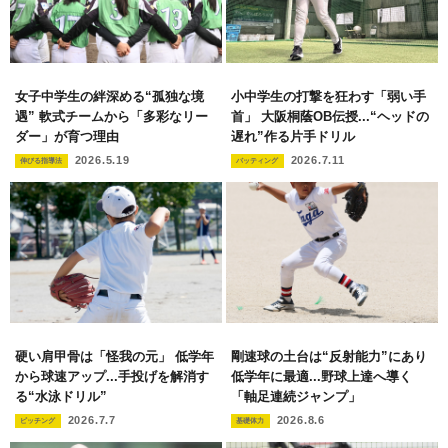
女子中学生の絆深める“孤独な境
小中学生の打撃を狂わす「弱い手
遇” 軟式チームから「多彩なリー
首」 大阪桐蔭OB伝授...“ヘッドの
ダー」が育つ理由
遅れ”作る片手ドリル
2026.5.19
2026.7.11
伸びる指導法
バッティング
硬い肩甲骨は「怪我の元」 低学年
剛速球の土台は“反射能力”にあり
から球速アップ...手投げを解消す
低学年に最適...野球上達へ導く
る“水泳ドリル”
「軸足連続ジャンプ」
2026.7.7
2026.8.6
ピッチング
基礎体力