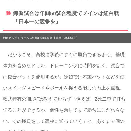
練習試合は年間50試合程度でメインは紅白戦
「日本一の競争を」
門真ビックドリームスの橋口和博監督【写真：橋本健吾】
だからこそ、高校進学後にすぐに勝負できるよう、基礎
体力を含めたドリル、トレーニングに時間を割く。試合で
は複合バットを使用するが、練習では木製バットなどを使
いスイングスピードやボールを捉える能力の向上を重視。
軟式特有の“叩き”は教えておらず「例えば、2死二塁で打ち
切ることができるか。個性を潰してまで勝ちにこだわらな
い。その勝負をして高校に送っていく」と、あくまで個の