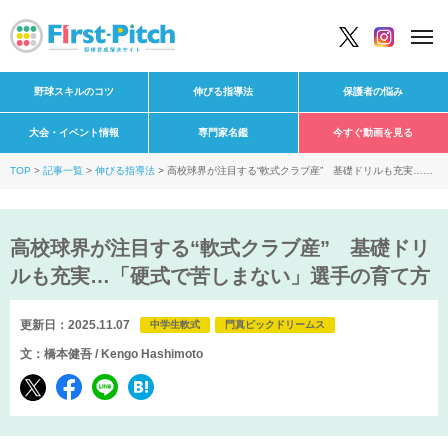
野球スキルのコツ
伸びる指導法
保護者の悩み
大会・イベント情報
専門家名鑑
今すぐ動画を見る
TOP
記事一覧
伸びる指導法
高校球界が注目する“軟式クラブ産” 基礎ドリルも充実…
「硬式で苦しまない」選手の育て方
高校球界が注目する“軟式クラブ産” 基礎ドリ
ルも充実…「硬式で苦しまない」選手の育て方
更新日：2025.11.07
中学生軟式
門真ビックドリームス
文：橋本健吾 / Kengo Hashimoto