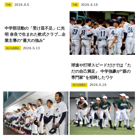
2026.8.5
2026.6.19
守備
守備
中学部活動の「受け皿不足」に光
明 奈良で生まれた軟式クラブ...企
業主導の“最大の強み”
2026.5.13
伸びる指導法
球速や打球スピードだけでは「た
だの自己満足」 中学強豪が“眼の
専門家”を招聘したワケ
2026.5.18
伸びる指導法