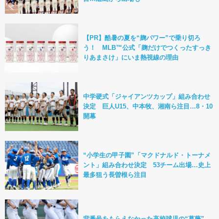
【PR】酷暑の夏を“麹パワー”で乗り切ろ
う！ MLB™公式「麹だけでつくったすっき
りあまさけ」にいま熱視線の理由
中学硬式「ジャイアンツカップ」組み合わせ
決定 巨人U15、中本牧、湘南ら注目…8・10
開幕
“小学生の甲子園”「マクドナルド・トーナメ
ント」組み合わせ決定 53チーム出場…史上
最多狙う長曽根ら注目
背番号をもらえなかった高校球児の“葛藤”