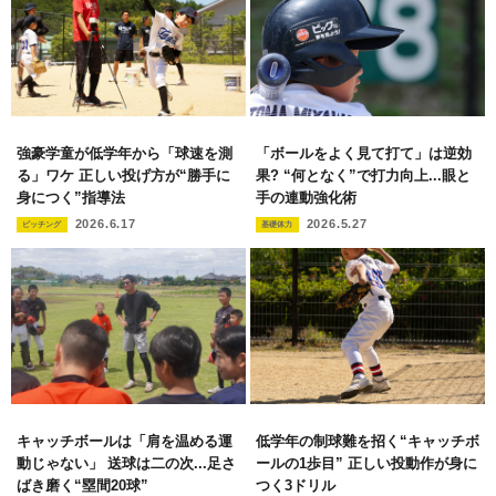
強豪学童が低学年から「球速を測
「ボールをよく見て打て」は逆効
る」ワケ 正しい投げ方が“勝手に
果? “何となく”で打力向上...眼と
身につく”指導法
手の連動強化術
2026.6.17
2026.5.27
ピッチング
基礎体力
キャッチボールは「肩を温める運
低学年の制球難を招く“キャッチボ
動じゃない」 送球は二の次...足さ
ールの1歩目” 正しい投動作が身に
ばき磨く“塁間20球”
つく3ドリル