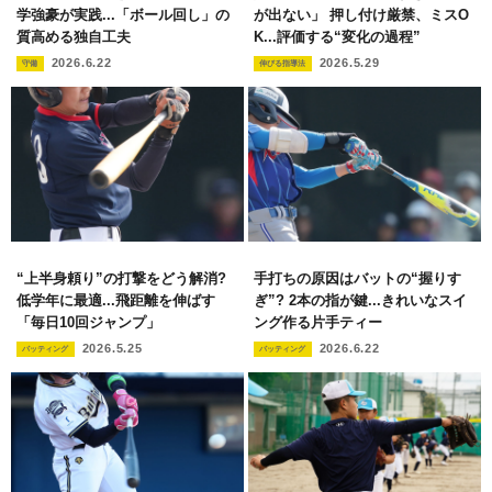
学強豪が実践...「ボール回し」の
が出ない」 押し付け厳禁、ミスO
質高める独自工夫
K...評価する“変化の過程”
2026.6.22
2026.5.29
守備
伸びる指導法
“上半身頼り”の打撃をどう解消?
手打ちの原因はバットの“握りす
低学年に最適...飛距離を伸ばす
ぎ”? 2本の指が鍵...きれいなスイ
「毎日10回ジャンプ」
ング作る片手ティー
2026.5.25
2026.6.22
バッティング
バッティング