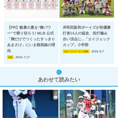
【PR】酷暑の夏を“麹パワ
岸和田阪和ボーイズが初優勝
ー”で乗り切ろう! MLB 公式
打者14人の猛攻、投打噛み
「麹だけでつくったすっきり
合い頂点に...「エイジェック
あまさけ」にいま熱視線の理
カップ」小学部
由
2026.8.7
大会・イベント・チーム情報
2026.7.17
特集
あわせて読みたい