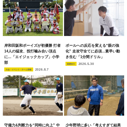
岸和田阪和ボーイズが初優勝 打者
ボールへの反応を変える“眼の強
14人の猛攻、投打噛み合い頂点
化” 走攻守全てに必須...素早い動
に...「エイジェックカップ」小学
き生む「1分間ドリル」
部
2026.5.30
基礎体力
2026.8.7
大会・イベント・チーム情報
守備力&判断力を“同時に向上” 中
少年野球に多い「考えすぎて結果