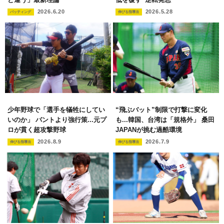
2026.6.20
2026.5.28
バッティング
伸びる指導法
少年野球で「選手を犠牲にしてい
“飛ぶバット”制限で打撃に変化
いのか」 バントより強行策...元プ
も...韓国、台湾は「規格外」 桑田
ロが貫く超攻撃野球
JAPANが挑む過酷環境
2026.8.9
2026.7.9
伸びる指導法
伸びる指導法