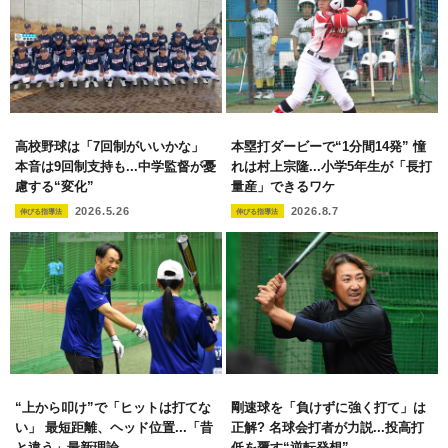
高校野球は「7回制がいいかな」
本塁打ダービーで“1分間14発” 憧
本音は9回制支持も...中学監督が憂
れは村上宗隆...小学5年生が「長打
慮する“変化”
量産」できるワケ
2026.5.26
2026.8.7
伸びる指導法
伸びる指導法
“上から叩け”で「ヒットは打てな
剛速球を「負けずに強く打て」は
い」 最短距離、ヘッド位置...「昔
正解? 名球会打者が力説...投高打
と違う」最新理論
低を覆す“逆転発想”