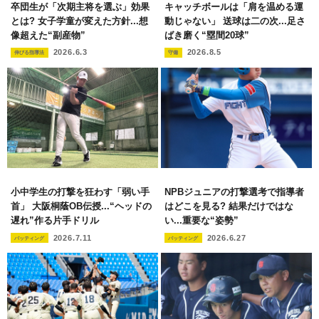
卒団生が「次期主将を選ぶ」効果
キャッチボールは「肩を温める運
とは? 女子学童が変えた方針...想
動じゃない」 送球は二の次...足さ
像超えた“副産物”
ばき磨く“塁間20球”
2026.6.3
2026.8.5
伸びる指導法
守備
小中学生の打撃を狂わす「弱い手
NPBジュニアの打撃選考で指導者
首」 大阪桐蔭OB伝授...“ヘッドの
はどこを見る? 結果だけではな
遅れ”作る片手ドリル
い...重要な“姿勢”
2026.7.11
2026.6.27
バッティング
バッティング