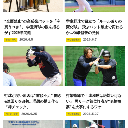
“全面禁止”の高反発バットを「今
学童野球で目立つ「ルール破りの
買うべき?」 学童野球の親を揺る
変化球」 飛ぶバット禁止で変わる
がす2029年問題
か...強豪監督の見解
2026.6.5
2026.6.7
お金・用具
伸びる指導法
打球が弱い原因は“前傾不足” 開き
打撃指導で「違和感は絶対いけな
&遠回りを改善...理想の構え作る
い」 両リーグ首位打者が“表情観
「棒チェック」
察”を大事にするワケ
2026.6.25
2026.5.27
バッティング
伸びる指導法