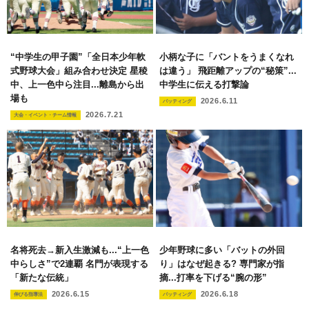
“中学生の甲子園”「全日本少年軟
小柄な子に「バントをうまくなれ
式野球大会」組み合わせ決定 星稜
は違う」 飛距離アップの“秘策”...
中、上一色中ら注目...離島から出
中学生に伝える打撃論
場も
2026.6.11
バッティング
2026.7.21
大会・イベント・チーム情報
名将死去→新入生激減も...“上一色
少年野球に多い「バットの外回
中らしさ”で2連覇 名門が表現する
り」はなぜ起きる? 専門家が指
「新たな伝統」
摘...打率を下げる“腕の形”
2026.6.15
2026.6.18
伸びる指導法
バッティング