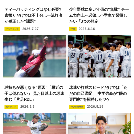
ティーバッティングはなぜ必要?
少年野球に多い守備の“無駄” チー
素振りだけでは不十分...一流打者
ム力向上へ必須...小学生で習得し
が矯正した“課題”
たい「3つの想定」
2026.7.27
2026.6.16
バッティング
守備
球持ちが悪くなる“原因”「最近の
球速や打球スピードだけでは「た
子は倒れない」 見た目以上の球速
だの自己満足」 中学強豪が“眼の
生む「片足RDL」
専門家”を招聘したワケ
2026.8.3
2026.5.18
ピッチング
伸びる指導法