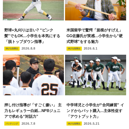
野球=丸刈りは古い? “ピンク
米国留学で驚愕「規模がすげえ」
髪”でもOK...小学生を本気にする
GG佐藤氏が実感...小学生から“硬
「脱トップダウン指導」
式野球”をする魅力
2026.8.8
2026.6.1
伸びる指導法
伸びる指導法
押し付け指導が「すごく嫌い」 主
中学球児と小学生が“合同練習” イ
力もレギュラー白紙...NPBジュニ
ンドからバット購入...主体性促す
アで求める“対話力”
「アウトプット力」
2026.7.8
2026.5.21
バッティング
伸びる指導法