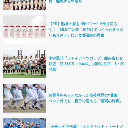
目…離島から出場も
【PR】酷暑の夏を“麹パワー”で乗り切ろ
う！ MLB™公式「麹だけでつくったすっき
りあまさけ」にいま熱視線の理由
中学硬式「ジャイアンツカップ」組み合わせ
決定 巨人U15、中本牧、湘南ら注目…8・10
開幕
背番号をもらえなかった高校球児の“葛藤”
ベンチ外でも…親子で迎える「最高の終幕」
“小学生の甲子園”「マクドナルド・トーナメ