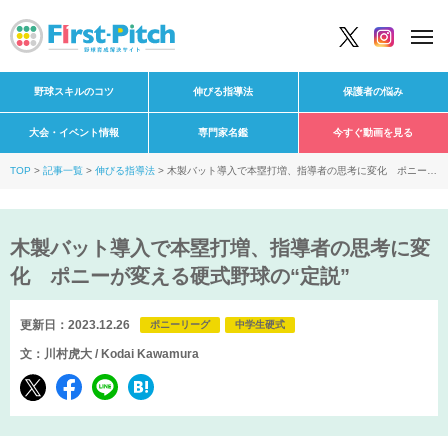
野球スキルのコツ
伸びる指導法
保護者の悩み
大会・イベント情報
専門家名鑑
今すぐ動画を見る
TOP
記事一覧
伸びる指導法
木製バット導入で本塁打増、指導者の思考に変化 ポニーが
変える硬式野球の“定説”
木製バット導入で本塁打増、指導者の思考に変
化 ポニーが変える硬式野球の“定説”
更新日：2023.12.26
ポニーリーグ
中学生硬式
文：川村虎大 / Kodai Kawamura