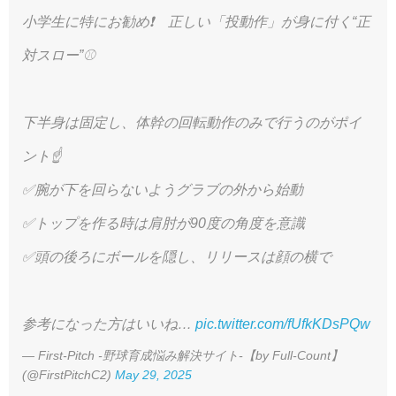
小学生に特にお勧め❗️ 正しい「投動作」が身に付く“正
対スロー”⚾️
下半身は固定し、体幹の回転動作のみで行うのがポイ
ント☝️
✅腕が下を回らないようグラブの外から始動
✅トップを作る時は肩肘が90度の角度を意識
✅頭の後ろにボールを隠し、リリースは顔の横で
参考になった方はいいね…
pic.twitter.com/fUfkKDsPQw
— First-Pitch -野球育成悩み解決サイト-【by Full-Count】
(@FirstPitchC2)
May 29, 2025