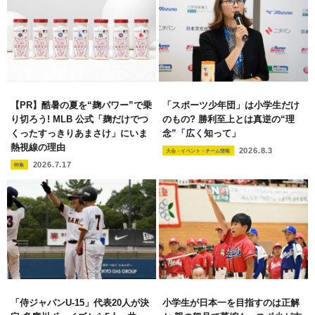
【PR】酷暑の夏を“麹パワー”で乗
「スポーツ少年団」は小学生だけ
り切ろう! MLB 公式「麹だけでつ
のもの? 勝利至上とは真逆の“理
くったすっきりあまさけ」にいま
念”「広く知って」
熱視線の理由
2026.8.3
大会・イベント・チーム情報
2026.7.17
特集
「侍ジャパンU-15」代表20人が決
小学生が日本一を目指すのは正解