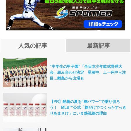
人気の記事
最新記事
“中学生の甲子園”「全日本少年軟式野球大
会」組み合わせ決定 星稜中、上一色中ら注
目…離島から出場も
【PR】酷暑の夏を“麹パワー”で乗り切ろ
う！ MLB™公式「麹だけでつくったすっき
りあまさけ」にいま熱視線の理由