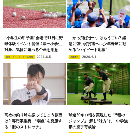
“小学生の甲子園”会場で11日に野
「かっ飛ばせ〜」はもう古い? 緩
球体験イベント開催 4歳〜小学生
急に強い好打者へ...少年野球に勧
対象...気軽に遊べる企画を用意
める“ハイビート応援”
2026.8.5
2026.6.1
大会・イベント・チーム情報
基礎体力
高めの釣り球を振ってしまう原因
球速30キロ増を実現した「5種の
は? 専門家推奨...“弱点”を克服す
ジャンプ」 癖も“味方”に...中学強
る「眼のストレッチ」
豪の投手育成論