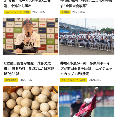
定 多摩川ボーイズから5人...井
か 親の怒号で萎縮も...スポ少が志
端、小池Jr.ら選出
す“全国大会改革”
2026.8.5
2026.8.4
大会・イベント・チーム情報
親子関係
U12桑田監督が警鐘「球界の危
井端&小池が一発...多摩川ボーイ
機」 減る巧打、制球力...“日本野
ズが前回王者を圧倒 「エイジェッ
球”が「雑に」
クカップ」8強決定
2026.8.5
2026.8.5
伸びる指導法
大会・イベント・チーム情報