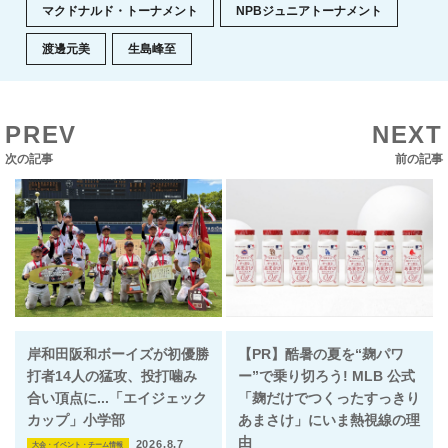
マクドナルド・トーナメント
NPBジュニアトーナメント
渡邊元美
生島峰至
PREV
NEXT
次の記事
前の記事
岸和田阪和ボーイズが初優勝
【PR】酷暑の夏を“麹パワ
打者14人の猛攻、投打噛み
ー”で乗り切ろう! MLB 公式
合い頂点に...「エイジェック
「麹だけでつくったすっきり
カップ」小学部
あまさけ」にいま熱視線の理
由
2026.8.7
大会・イベント・チーム情報