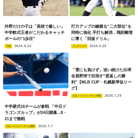
外野だけの子は「高校で厳しい」
打力アップの鍵握る“二大部位”を
中学軟式王者がこだわるキャッチ
同時に強化 手打ち解消→飛距離増
ボールの“1歩目”
に導く「回旋ドリル」
2026.5.23
2026.5.25
守備
バッティング
「雪にも負けず」追い続けた白球
全員野球で目指す“恩返しの勝
利”【MLB CUP・札幌新琴似リー
グ】
2026.7.29
大会・イベント・チーム情報
中学硬式16チームが参戦 「中日ド
ラゴンズカップ」が24日開幕...8・
21まで熱戦
2026.7.7
大会・イベント・チーム情報