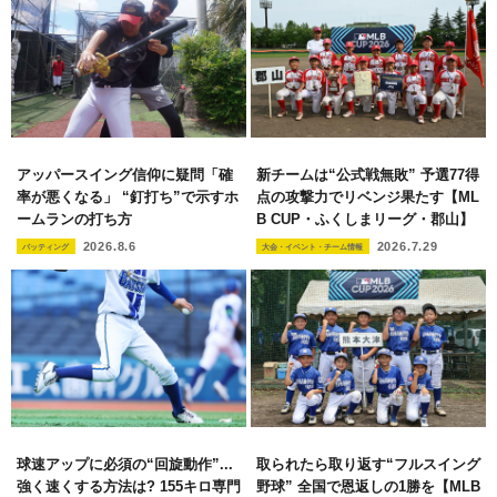
アッパースイング信仰に疑問「確
新チームは“公式戦無敗” 予選77得
率が悪くなる」 “釘打ち”で示すホ
点の攻撃力でリベンジ果たす【ML
ームランの打ち方
B CUP・ふくしまリーグ・郡山】
2026.8.6
2026.7.29
バッティング
大会・イベント・チーム情報
球速アップに必須の“回旋動作”...
取られたら取り返す“フルスイング
強く速くする方法は? 155キロ専門
野球” 全国で恩返しの1勝を【MLB