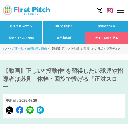
野球スキルのコツ
伸びる指導法
保護者の悩み
大会・イベント情報
専門家名鑑
今すぐ動画を見る
TOP
記事一覧
練習動画 / 画像
【動画】正しい“投動作”を習得したい球児や指導者は必
見 体幹・回旋で投げる「正対スロー」
【動画】正しい“投動作”を習得したい球児や指
導者は必見 体幹・回旋で投げる「正対スロ
ー」
更新日：2025.05.29