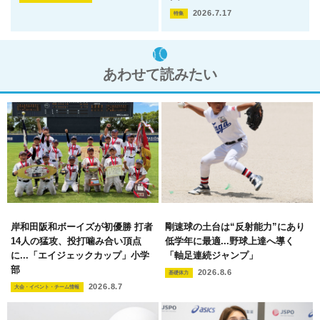
2026.7.17
特集
あわせて読みたい
岸和田阪和ボーイズが初優勝 打者
剛速球の土台は“反射能力”にあり
14人の猛攻、投打噛み合い頂点
低学年に最適...野球上達へ導く
に...「エイジェックカップ」小学
「軸足連続ジャンプ」
部
2026.8.6
基礎体力
2026.8.7
大会・イベント・チーム情報