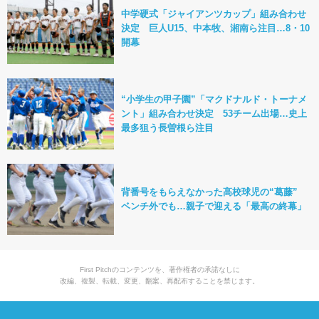
中学硬式「ジャイアンツカップ」組み合わせ
決定 巨人U15、中本牧、湘南ら注目…8・10
開幕
“小学生の甲子園”「マクドナルド・トーナメ
ント」組み合わせ決定 53チーム出場…史上
最多狙う長曽根ら注目
背番号をもらえなかった高校球児の“葛藤”
ベンチ外でも…親子で迎える「最高の終幕」
First Pitchのコンテンツを、著作権者の承諾なしに
改編、複製、転載、変更、翻案、再配布することを禁じます。