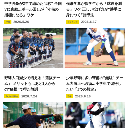
中学強豪が2年で縮めた“5秒” 全国
強豪学童が低学年から「球速を測
Vに直結...ボール回しが「守備の
る」ワケ 正しい投げ方が“勝手に
指標になる」ワケ
身につく”指導法
2026.5.26
2026.6.17
守備
ピッチング
野球人口減少で増える「選抜チー
少年野球に多い守備の“無駄” チー
ム」 メリットも...あと1人から
ム力向上へ必須...小学生で習得し
の“痛恨”で得た教訓
たい「3つの想定」
2026.7.24
2026.6.16
伸びる指導法
守備