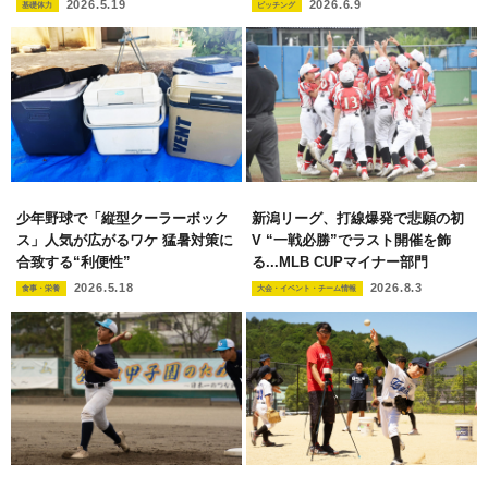
2026.5.19
2026.6.9
基礎体力
ピッチング
少年野球で「縦型クーラーボック
新潟リーグ、打線爆発で悲願の初
ス」人気が広がるワケ 猛暑対策に
V “一戦必勝”でラスト開催を飾
合致する“利便性”
る...MLB CUPマイナー部門
2026.5.18
2026.8.3
食事・栄養
大会・イベント・チーム情報