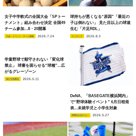
女子中学軟式の全国大会「SPトー
球持ちが悪くなる“原因”「最近の
ナメント」組み合わせ決定 全国49
子は倒れない」 見た目以上の球速
チーム参加...8・20開幕
生む「片足RDL」
2026.7.24
2026.8.3
大会・イベント・チーム情報
ピッチング
学童野球で順守されない「変化球
禁止」 球審を困らせる“球種”...広
がるグレーゾーン
2026.5.11
伸びる指導法
DeNA、「BASEGATE横浜関内」
で“野球体験イベント” 6月日程発
表...未就学児と小学生対象
2026.5.27
指導法を知りたい