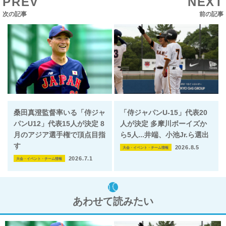
PREV
NEXT
次の記事
前の記事
桑田真澄監督率いる「侍ジャ
「侍ジャパンU-15」代表20
パンU12」代表15人が決定 8
人が決定 多摩川ボーイズか
月のアジア選手権で頂点目指
ら5人...井端、小池Jr.ら選出
す
2026.8.5
大会・イベント・チーム情報
2026.7.1
大会・イベント・チーム情報
あわせて読みたい