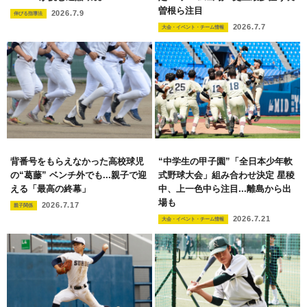
曽根ら注目
2026.7.9
伸びる指導法
2026.7.7
大会・イベント・チーム情報
背番号をもらえなかった高校球児
“中学生の甲子園”「全日本少年軟
の“葛藤” ベンチ外でも...親子で迎
式野球大会」組み合わせ決定 星稜
える「最高の終幕」
中、上一色中ら注目...離島から出
場も
2026.7.17
親子関係
2026.7.21
大会・イベント・チーム情報