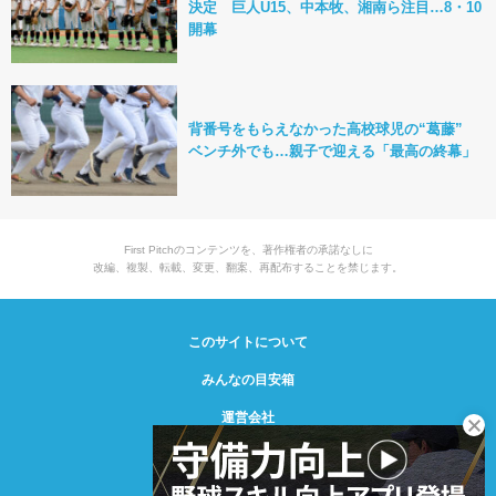
決定 巨人U15、中本牧、湘南ら注目…8・10
開幕
背番号をもらえなかった高校球児の“葛藤”
ベンチ外でも…親子で迎える「最高の終幕」
First Pitchのコンテンツを、著作権者の承諾なしに
改編、複製、転載、変更、翻案、再配布することを禁じます。
このサイトについて
みんなの目安箱
運営会社