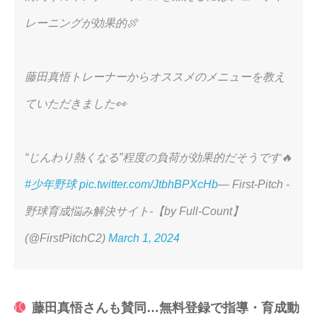
レーニングが効果的🍖
藤田真悟トレーナーからオススメのメニューを教え
ていただきました👀
“じんわり熱くなる”程度の負荷が効果的だそうです🔥
#少年野球
pic.twitter.com/JtbhBPXcHb
— First-Pitch -
野球育成悩み解決サイト-【by Full-Count】
(@FirstPitchC2)
March 1, 2024
藤田真悟さんも賛同…無料登録で指導・育成動