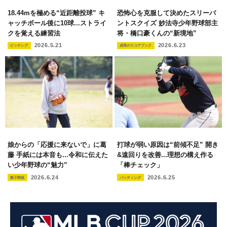
18.44mを極める“近距離投球” キ
恐怖心を克服して決めたスリーバ
ャッチボール後に10球...ストライ
ントスクイズ 妙法寺少年野球部主
クを覚える練習法
将・橋口豪くんの“新境地”
2026.5.21
2026.6.23
ピッチング
成長のスコアブック
娘からの「応援に来ないで」に葛
打球が弱い原因は“前傾不足” 開き
藤 手紙には本音も...令和に伝えた
&遠回りを改善...理想の構え作る
い少年野球の“魅力”
「棒チェック」
2026.6.24
2026.6.25
親子関係
バッティング