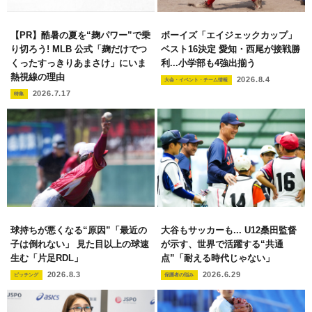
【PR】酷暑の夏を“麹パワー”で乗
ボーイズ「エイジェックカップ」
り切ろう! MLB 公式「麹だけでつ
ベスト16決定 愛知・西尾が接戦勝
くったすっきりあまさけ」にいま
利...小学部も4強出揃う
熱視線の理由
2026.8.4
大会・イベント・チーム情報
2026.7.17
特集
球持ちが悪くなる“原因”「最近の
大谷もサッカーも... U12桑田監督
子は倒れない」 見た目以上の球速
が示す、世界で活躍する“共通
生む「片足RDL」
点”「耐える時代じゃない」
2026.8.3
2026.6.29
ピッチング
保護者の悩み