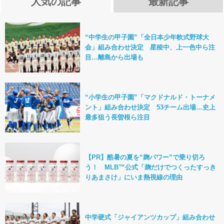
人気の記事
最新記事
“中学生の甲子園”「全日本少年軟式野球大
会」組み合わせ決定 星稜中、上一色中ら注
目…離島から出場も
“小学生の甲子園”「マクドナルド・トーナメ
ント」組み合わせ決定 53チーム出場…史上
最多狙う長曽根ら注目
【PR】酷暑の夏を“麹パワー”で乗り切ろ
う！ MLB™公式「麹だけでつくったすっき
りあまさけ」にいま熱視線の理由
中学硬式「ジャイアンツカップ」組み合わせ