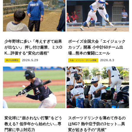
少年野球に多い「考えすぎて結果
ボーイズ全国大会「エイジェック
が出ない」 押し付け厳禁、ミスO
カップ」開幕 小中計60チーム出
K...評価する“変化の過程”
場...熊本の奮闘にエール
2026.5.29
2026.8.3
伸びる指導法
大会・イベント・チーム情報
変化球に“崩されない打撃”をどう
スポーツドリンクを薄めて作るの
教える? 低学年から始めたい...専
はNG? 熱中症予防の3セット...異
門家に学ぶ対応力
変が起きる子の“兆候”