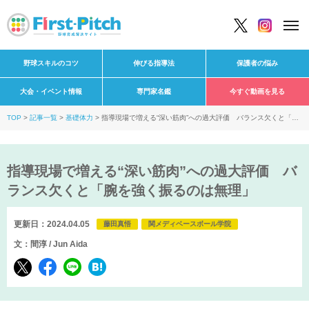
野球スキルのコツ
伸びる指導法
保護者の悩み
大会・イベント情報
専門家名鑑
今すぐ動画を見る
TOP
記事一覧
基礎体力
指導現場で増える“深い筋肉”への過大評価 バランス欠くと「腕
を強く振るのは無理」
指導現場で増える“深い筋肉”への過大評価 バ
ランス欠くと「腕を強く振るのは無理」
更新日：2024.04.05
藤田真悟
関メディベースボール学院
文：間淳 / Jun Aida