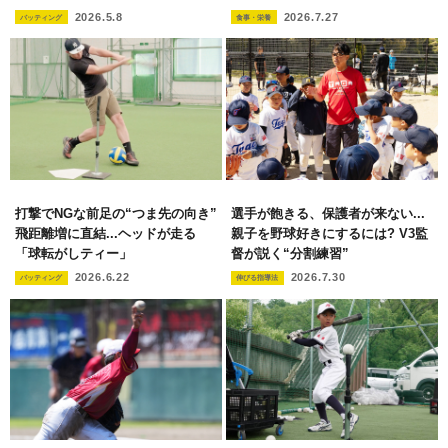
2026.5.8
2026.7.27
バッティング
食事・栄養
打撃でNGな前足の“つま先の向き”
選手が飽きる、保護者が来ない...
飛距離増に直結...ヘッドが走る
親子を野球好きにするには? V3監
「球転がしティー」
督が説く“分割練習”
2026.6.22
2026.7.30
バッティング
伸びる指導法