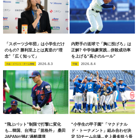
「スポーツ少年団」は小学生だけ
内野手の送球で「胸に投げろ」は
のもの? 勝利至上とは真逆の“理
正解? 中学強豪実践...併殺成功率
念”「広く知って」
を上げる“高さのルール”
2026.8.3
2026.8.4
大会・イベント・チーム情報
守備
“飛ぶバット”制限で打撃に変化
“小学生の甲子園”「マクドナル
も...韓国、台湾は「規格外」 桑田
ド・トーナメント」組み合わせ決
JAPANが挑む過酷環境
定 53チーム出場...史上最多狙う長