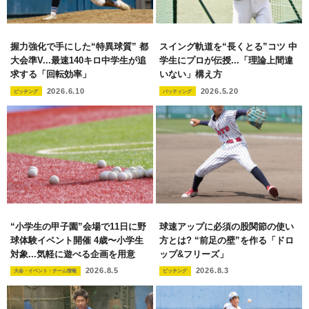
握力強化で手にした“特異球質” 都
スイング軌道を“長くとる”コツ 中
大会準V...最速140キロ中学生が追
学生にプロが伝授...「理論上間違
求する「回転効率」
いない」構え方
2026.6.10
2026.5.20
ピッチング
バッティング
“小学生の甲子園”会場で11日に野
球速アップに必須の股関節の使い
球体験イベント開催 4歳〜小学生
方とは? “前足の壁”を作る「ドロ
対象...気軽に遊べる企画を用意
ップ&フリーズ」
2026.8.5
2026.8.3
大会・イベント・チーム情報
ピッチング