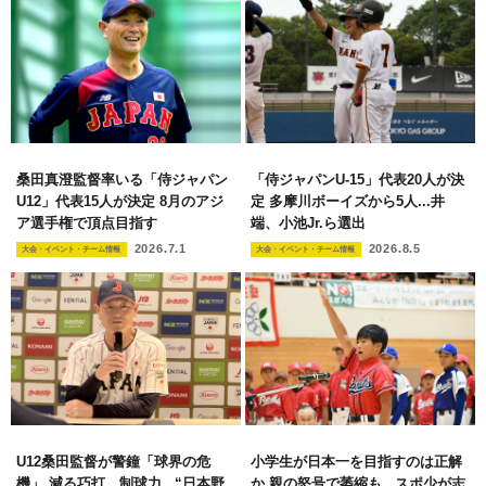
桑田真澄監督率いる「侍ジャパン
「侍ジャパンU-15」代表20人が決
U12」代表15人が決定 8月のアジ
定 多摩川ボーイズから5人...井
ア選手権で頂点目指す
端、小池Jr.ら選出
2026.7.1
2026.8.5
大会・イベント・チーム情報
大会・イベント・チーム情報
U12桑田監督が警鐘「球界の危
小学生が日本一を目指すのは正解
機」 減る巧打、制球力...“日本野
か 親の怒号で萎縮も...スポ少が志