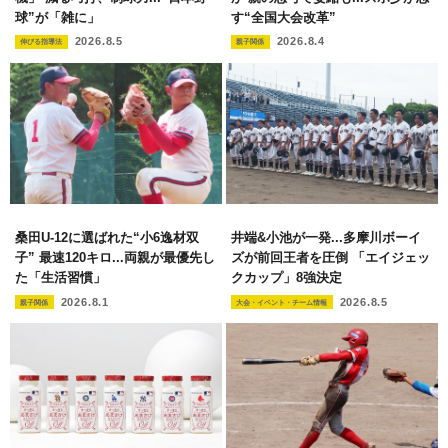
球”が「雑に」
す“全国大会改革”
2026.8.5
2026.8.4
伸びる指導法
親子関係
桑田U-12に選ばれた“小6逸材双
井端&小池が一発...多摩川ボーイ
子” 最速120キロ...両親が最優先し
ズが前回王者を圧倒 「エイジェッ
た「生活習慣」
クカップ」8強決定
2026.8.1
2026.8.5
親子関係
大会・イベント・チーム情報