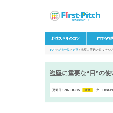
野球スキルのコツ
伸びる指
TOP
記事一覧
走塁
盗塁に重要な“目”の使
盗塁に重要な“目”の
更新日：2023.03.15
文：First-
盗塁