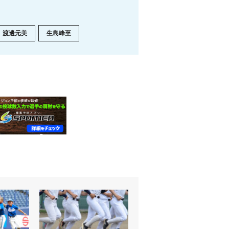
渡邊元美
生島峰至