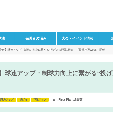
導法
保護者の悩み
大会・イベント情報
人突破】球速アップ・制球力向上に繋がる“投げ方”練習法紹介 「投球指導week」開催
破】球速アップ・制球力向上に繋がる“投
文：First-Pitch編集部
制球力アップ
投げ方
球速アップ