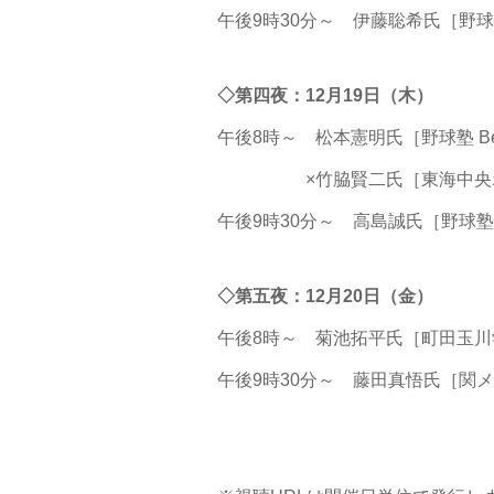
午後9時30分～ 伊藤聡希氏［野球塾 Pit
◇第四夜：12月19日（木）
午後8時～ 松本憲明氏［野球塾 Be an
×竹脇賢二氏［東海中央ボー
午後9時30分～ 高島誠氏［野球塾 Mac’
◇第五夜：12月20日（金）
午後8時～ 菊池拓平氏［町田玉川
午後9時30分～ 藤田真悟氏［関