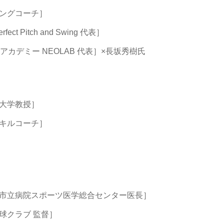
ングコーチ］
itch and Swing 代表］
カデミー NEOLAB 代表］×長坂秀樹氏
大学教授］
ルコーチ］
ま市立病院スポーツ医学総合センター医長］
ラブ 監督］