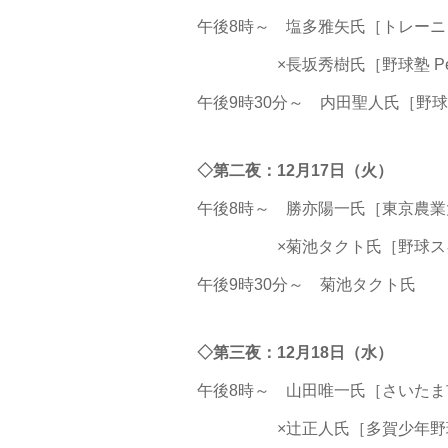
午後8時～ 塩多雅矢氏［トレーニ
×長坂秀樹氏［野球塾 Perfect P
午後9時30分～ 内田聖人氏［野球ア
◇第二夜：12月17日（火）
午後8時～ 勝亦陽一氏［東京農業
×菊池タクト氏［野球スキ
午後9時30分～ 菊池タクト氏
◇第三夜：12月18日（水）
午後8時～ 山田唯一氏［さいた
×辻正人氏［多賀少年野球ク