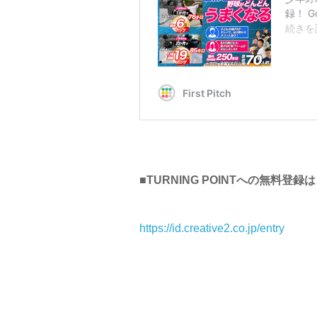
■TURNING POINTへの無料登録
https://id.creative2.co.jp/entry