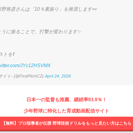
野将彦さんは「10％素振り」を推奨します👀
ように振ることで、打撃が変わります✨
トを❗️
twitter.com/JYc12HSVMX
ト- (@FirstPitchC2)
April 24, 2026
日本一の監督も推薦、継続率93.9％！
少年野球に特化した育成動画配信サイト
【無料】プロ指導者が伝授 野球技術ドリルをもっと見たい方はこちら