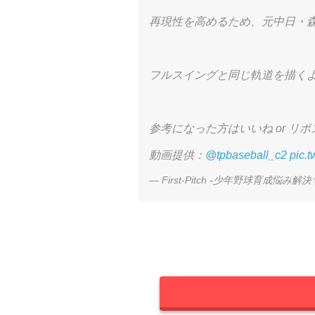
再現性を高めるため、元中日・森
フルスイングと同じ軌道を描く
参考になった方はいいね or リポス
動画提供：
@tpbaseball_c2
pic.
— First-Pitch -少年野球育成悩み解決サイ