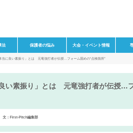
導法
保護者の悩み
大会・イベント情報
本当に良い素振り」とは 元竜強打者が伝授…フォーム固めの“点検箇所”
良い素振り」とは 元竜強打者が伝授…フ
文：First-Pitch編集部