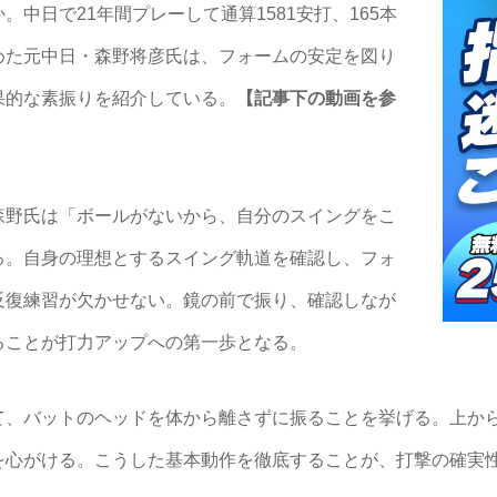
中日で21年間プレーして通算1581安打、165本
めた元中日・森野将彦氏は、フォームの安定を図り
果的な素振りを紹介している。
【記事下の動画を参
野氏は「ボールがないから、自分のスイングをこ
る。自身の理想とするスイング軌道を確認し、フォ
反復練習が欠かせない。鏡の前で振り、確認しなが
ることが打力アップへの第一歩となる。
、バットのヘッドを体から離さずに振ることを挙げる。上か
を心がける。こうした基本動作を徹底することが、打撃の確実