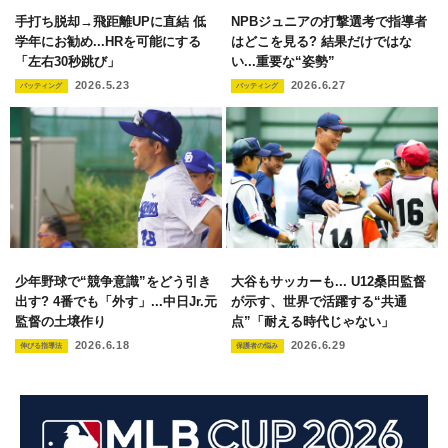
手打ち脱却→飛距離UPに直結 低
NPBジュニアの打撃選考で指導者
学年にお勧め...HRを可能にする
はどこを見る? 結果だけではな
「左右30秒跳び」
い...重要な“姿勢”
2026.5.23
2026.6.27
バッティング
バッティング
少年野球で“競争意識”をどう引き
大谷もサッカーも... U12桑田監督
出す? 4番でも「外す」...中日Jr.元
が示す、世界で活躍する“共通
監督の土壌作り
点”「耐える時代じゃない」
2026.6.18
2026.6.29
伸びる指導法
保護者の悩み