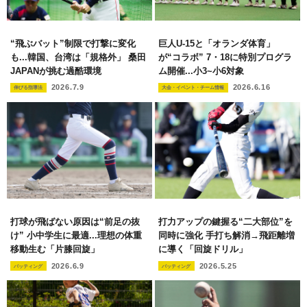
“飛ぶバット”制限で打撃に変化
巨人U-15と「オランダ体育」
も...韓国、台湾は「規格外」 桑田
が“コラボ” 7・18に特別プログラ
JAPANが挑む過酷環境
ム開催...小3~小6対象
2026.7.9
2026.6.16
伸びる指導法
大会・イベント・チーム情報
打球が飛ばない原因は“前足の抜
打力アップの鍵握る“二大部位”を
け” 小中学生に最適...理想の体重
同時に強化 手打ち解消→飛距離増
移動生む「片膝回旋」
に導く「回旋ドリル」
2026.6.9
2026.5.25
バッティング
バッティング