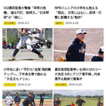
U12桑田監督が警鐘「球界の危
NPBジュニアの小学生も抱える
機」 減る巧打、制球力...“日本野
「弱点」 日常にはない...投球・打
球”が「雑に」
撃に影響する“動作”
2026.8.5
2026.6.29
伸びる指導法
基礎体力
小学生に多い“手打ち”改善 飛距離
桑田真澄監督率いる侍U-12のコー
アップへ...下半身主導で振れる
チ決定 8月にアジア選手権...代表
「片足立ちドリル」
選手を動画で募集中
2026.6.19
2026.5.28
バッティング
伸びる指導法