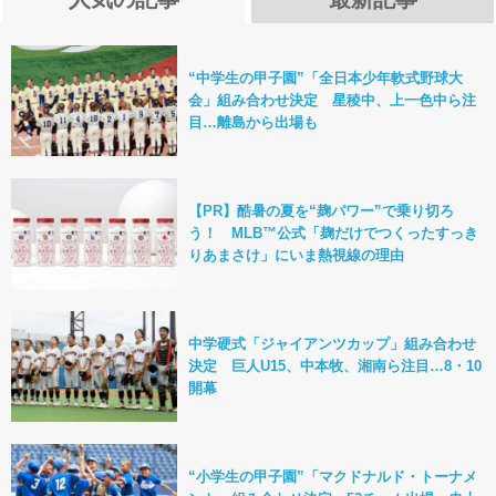
“中学生の甲子園”「全日本少年軟式野球大
会」組み合わせ決定 星稜中、上一色中ら注
目…離島から出場も
【PR】酷暑の夏を“麹パワー”で乗り切ろ
う！ MLB™公式「麹だけでつくったすっき
りあまさけ」にいま熱視線の理由
中学硬式「ジャイアンツカップ」組み合わせ
決定 巨人U15、中本牧、湘南ら注目…8・10
開幕
“小学生の甲子園”「マクドナルド・トーナメ