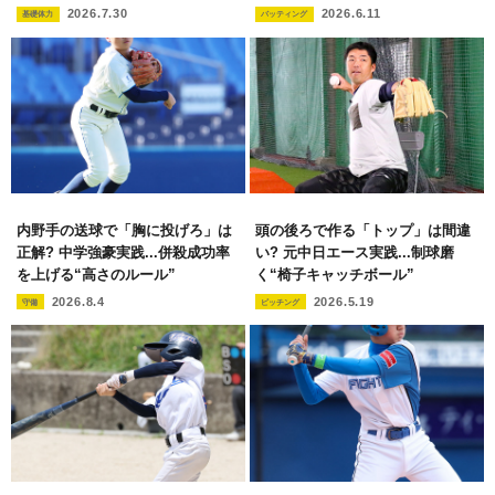
2026.7.30
2026.6.11
基礎体力
バッティング
内野手の送球で「胸に投げろ」は
頭の後ろで作る「トップ」は間違
正解? 中学強豪実践...併殺成功率
い? 元中日エース実践...制球磨
を上げる“高さのルール”
く“椅子キャッチボール”
2026.8.4
2026.5.19
守備
ピッチング