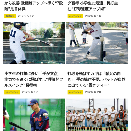
から改善 飛距離アップへ導く“7段
グ習得 小学生に最適...長打生
階”足首体操
む“打球速度アップ術”
2026.5.12
2026.6.16
基礎体力
バッティング
小学生の打撃に多い「手が支点」
打球を飛ばすカギは「軸足の向
非力でも遠くに飛ばす...“理論的フ
き」 手の操作不要...バットが自然
ルスイング”習得術
に出てくる“置きティー”
2026.6.17
2026.6.20
バッティング
バッティング