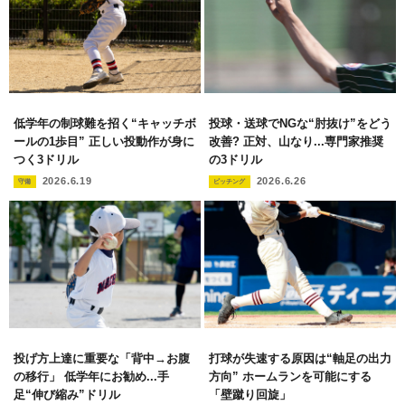
低学年の制球難を招く“キャッチボ
投球・送球でNGな“肘抜け”をどう
ールの1歩目” 正しい投動作が身に
改善? 正対、山なり...専門家推奨
つく3ドリル
の3ドリル
2026.6.19
2026.6.26
守備
ピッチング
投げ方上達に重要な「背中→お腹
打球が失速する原因は“軸足の出力
の移行」 低学年にお勧め...手
方向” ホームランを可能にする
足“伸び縮み”ドリル
「壁蹴り回旋」