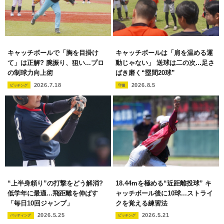
キャッチボールで「胸を目掛け
キャッチボールは「肩を温める運
て」は正解? 腕振り、狙い...プロ
動じゃない」 送球は二の次...足さ
の制球力向上術
ばき磨く“塁間20球”
2026.7.18
2026.8.5
ピッチング
守備
“上半身頼り”の打撃をどう解消?
18.44mを極める“近距離投球” キ
低学年に最適...飛距離を伸ばす
ャッチボール後に10球...ストライ
「毎日10回ジャンプ」
クを覚える練習法
2026.5.25
2026.5.21
バッティング
ピッチング