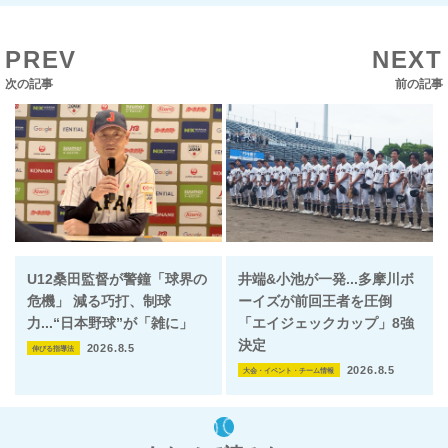
PREV
NEXT
次の記事
前の記事
U12桑田監督が警鐘「球界の
井端&小池が一発...多摩川ボ
危機」 減る巧打、制球
ーイズが前回王者を圧倒
力...“日本野球”が「雑に」
「エイジェックカップ」8強
決定
2026.8.5
伸びる指導法
2026.8.5
大会・イベント・チーム情報