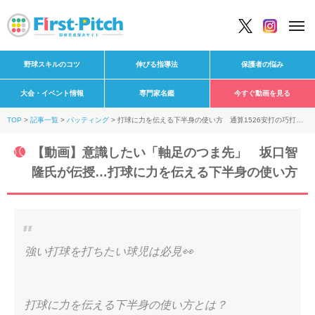
野球スキルのコツ
伸びる指導法
保護者の悩み
大会・イベント情報
専門家名鑑
今すぐ動画を見る
TOP
記事一覧
バッティング
打球に力を伝える下半身の使い方 通算1526安打の巧打者
も意識した“軸足のつま先”
【動画】意識したい「軸足のつま先」 坂口智
隆氏が伝授…打球に力を伝える下半身の使い方
強い打球を打ちたい球児は必見👀
打球に力を伝える下半身の使い方とは？