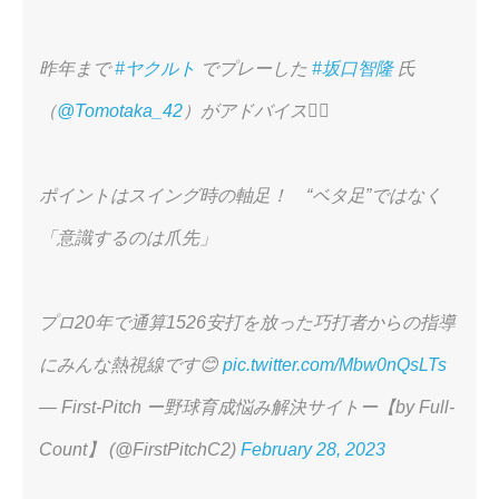
昨年まで
#ヤクルト
でプレーした
#坂口智隆
氏
（
@Tomotaka_42
）がアドバイス🙋‍♂️
ポイントはスイング時の軸足！ “ベタ足”ではなく
「意識するのは爪先」
プロ20年で通算1526安打を放った巧打者からの指導
にみんな熱視線です😊
pic.twitter.com/Mbw0nQsLTs
— First-Pitch ー野球育成悩み解決サイトー【by Full-
Count】 (@FirstPitchC2)
February 28, 2023