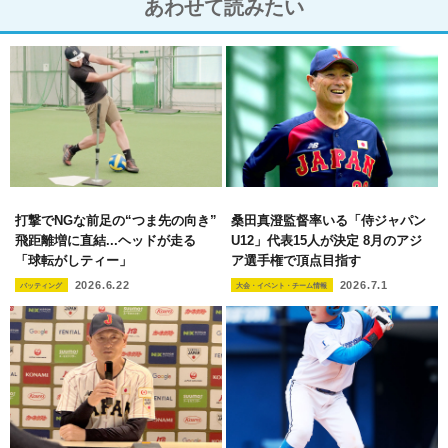
あわせて読みたい
打撃でNGな前足の“つま先の向き”
桑田真澄監督率いる「侍ジャパン
飛距離増に直結...ヘッドが走る
U12」代表15人が決定 8月のアジ
「球転がしティー」
ア選手権で頂点目指す
2026.6.22
2026.7.1
バッティング
大会・イベント・チーム情報