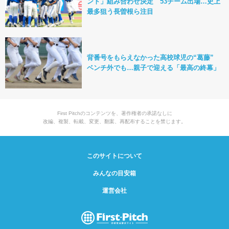
ント」組み合わせ決定 53チーム出場…史上
最多狙う長曽根ら注目
背番号をもらえなかった高校球児の“葛藤”
ベンチ外でも…親子で迎える「最高の終幕」
First Pitchのコンテンツを、著作権者の承諾なしに
改編、複製、転載、変更、翻案、再配布することを禁じます。
このサイトについて
みんなの目安箱
運営会社