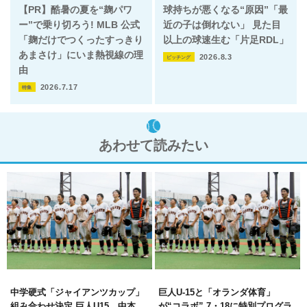
【PR】酷暑の夏を“麹パワ
球持ちが悪くなる“原因”「最
ー”で乗り切ろう! MLB 公式
近の子は倒れない」 見た目
「麹だけでつくったすっきり
以上の球速生む「片足RDL」
あまさけ」にいま熱視線の理
2026.8.3
ピッチング
由
2026.7.17
特集
あわせて読みたい
中学硬式「ジャイアンツカップ」
巨人U-15と「オランダ体育」
組み合わせ決定 巨人U15、中本
が“コラボ” 7・18に特別プログラ