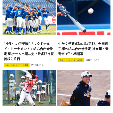
“小学生の甲子園”「マクドナル
中学女子硬式No.1決定戦、全国選
ド・トーナメント」組み合わせ決
手権の組み合わせ決定 神奈川・秦
定 53チーム出場...史上最多狙う長
野市で7・25開幕
曽根ら注目
2026.6.16
大会・イベント・チーム情報
2026.7.7
大会・イベント・チーム情報