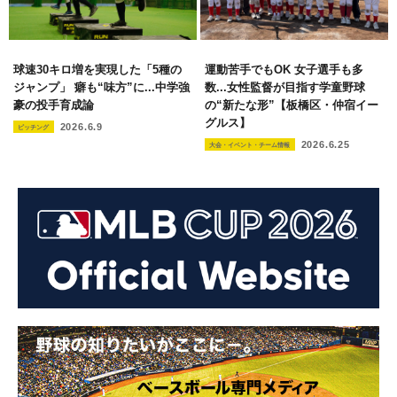
球速30キロ増を実現した「5種の
運動苦手でもOK 女子選手も多
ジャンプ」 癖も“味方”に...中学強
数...女性監督が目指す学童野球
豪の投手育成論
の“新たな形”【板橋区・仲宿イー
グルス】
2026.6.9
ピッチング
2026.6.25
大会・イベント・チーム情報