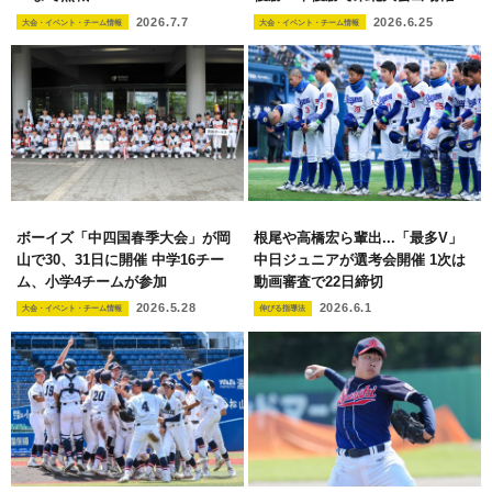
2026.7.7
2026.6.25
大会・イベント・チーム情報
大会・イベント・チーム情報
ボーイズ「中四国春季大会」が岡
根尾や高橋宏ら輩出...「最多V」
山で30、31日に開催 中学16チー
中日ジュニアが選考会開催 1次は
ム、小学4チームが参加
動画審査で22日締切
2026.5.28
2026.6.1
大会・イベント・チーム情報
伸びる指導法