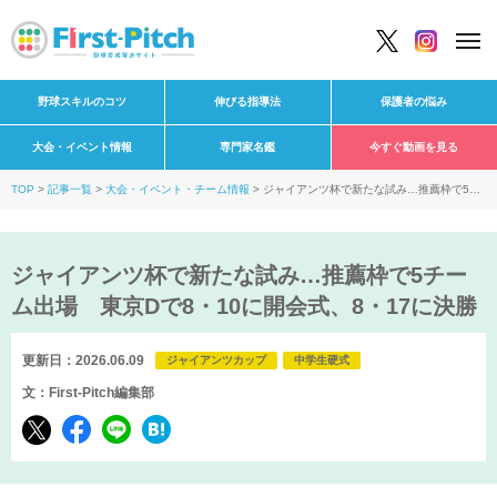
野球スキルのコツ
伸びる指導法
保護者の悩み
大会・イベント情報
専門家名鑑
今すぐ動画を見る
TOP
記事一覧
大会・イベント・チーム情報
ジャイアンツ杯で新たな試み…推薦枠で5チ
ーム出場 東京Dで8・10に開会式、8・17に決勝
ジャイアンツ杯で新たな試み…推薦枠で5チー
ム出場 東京Dで8・10に開会式、8・17に決勝
更新日：2026.06.09
ジャイアンツカップ
中学生硬式
文：First-Pitch編集部