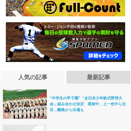
人気の記事
最新記事
“中学生の甲子園”「全日本少年軟式野球大
会」組み合わせ決定 星稜中、上一色中ら注
目…離島から出場も