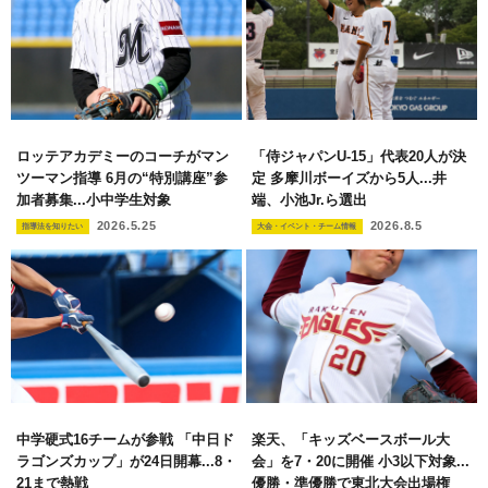
ロッテアカデミーのコーチがマン
「侍ジャパンU-15」代表20人が決
ツーマン指導 6月の“特別講座”参
定 多摩川ボーイズから5人...井
加者募集...小中学生対象
端、小池Jr.ら選出
2026.5.25
2026.8.5
指導法を知りたい
大会・イベント・チーム情報
中学硬式16チームが参戦 「中日ド
楽天、「キッズベースボール大
ラゴンズカップ」が24日開幕...8・
会」を7・20に開催 小3以下対象...
21まで熱戦
優勝・準優勝で東北大会出場権