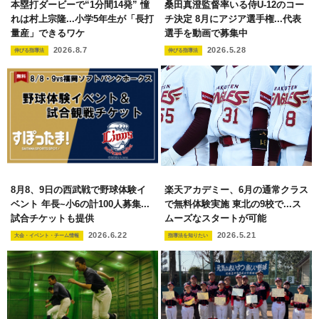
本塁打ダービーで“1分間14発” 憧
桑田真澄監督率いる侍U-12のコー
れは村上宗隆...小学5年生が「長打
チ決定 8月にアジア選手権...代表
量産」できるワケ
選手を動画で募集中
2026.8.7
2026.5.28
伸びる指導法
伸びる指導法
楽天アカデミー、6月の通常クラス
8月8、9日の西武戦で野球体験イ
で無料体験実施 東北の9校で...ス
ベント 年長~小6の計100人募集...
ムーズなスタートが可能
試合チケットも提供
2026.5.21
2026.6.22
指導法を知りたい
大会・イベント・チーム情報