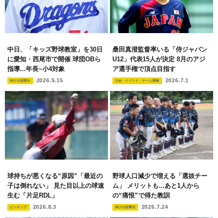
中日、「キッズ野球教室」を30日
桑田真澄監督率いる「侍ジャパン
に愛知・西尾市で開催 球団OBら
U12」代表15人が決定 8月のアジ
指導...年長~小4対象
ア選手権で頂点目指す
2026.5.15
2026.7.1
伸びる指導法
大会・イベント・チーム情報
球持ちが悪くなる“原因”「最近の
野球人口減少で増える「選抜チー
子は倒れない」 見た目以上の球速
ム」 メリットも...あと1人から
生む「片足RDL」
の“痛恨”で得た教訓
2026.8.3
2026.7.24
ピッチング
伸びる指導法