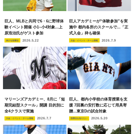
巨人、MLBと共同で6・6に野球体
巨人アカデミーが“体験参加”を実
験イベント開催 小1~小4対象...上
施中 都内各所のスクールで...「正
原浩治氏がゲスト参加
式入会」枠も確保
2026.5.22
2026.7.9
伸びる指導法
大会・イベント・チーム情報
マリーンズアカデミー、8月に「短
巨人、都内小学校の体育授業を支
期完結型スクール」開講 目的別に
援 7回裏の安打数に応じて用具寄
全4クラスで実施
贈...東京Dの試合対象
2026.7.7
2026.5.20
大会・イベント・チーム情報
指導法を知りたい