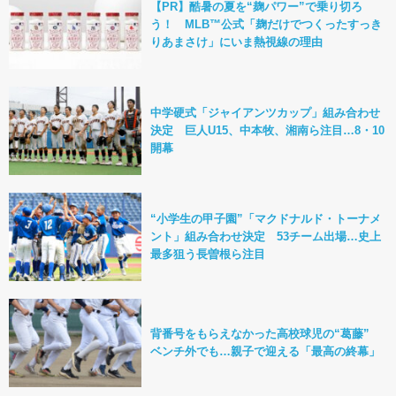
【PR】酷暑の夏を“麹パワー”で乗り切ろ
う！ MLB™公式「麹だけでつくったすっき
りあまさけ」にいま熱視線の理由
中学硬式「ジャイアンツカップ」組み合わせ
決定 巨人U15、中本牧、湘南ら注目…8・10
開幕
“小学生の甲子園”「マクドナルド・トーナメ
ント」組み合わせ決定 53チーム出場…史上
最多狙う長曽根ら注目
背番号をもらえなかった高校球児の“葛藤”
ベンチ外でも…親子で迎える「最高の終幕」