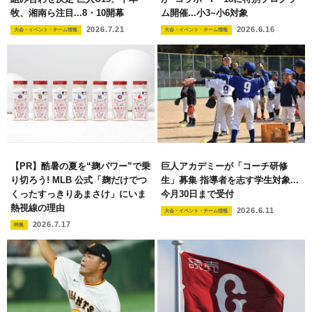
牧、湘南ら注目...8・10開幕
ム開催...小3~小6対象
2026.7.21
2026.6.16
大会・イベント・チーム情報
大会・イベント・チーム情報
【PR】酷暑の夏を“麹パワー”で乗
巨人アカデミーが「コーチ研修
り切ろう! MLB 公式「麹だけでつ
生」募集 指導者を志す学生対象...
くったすっきりあまさけ」にいま
今月30日まで受付
熱視線の理由
2026.6.11
大会・イベント・チーム情報
2026.7.17
特集