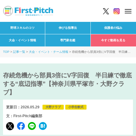
野球スキルのコツ
伸びる指導法
保護者の悩み
大会・イベント情報
専門家名鑑
今すぐ動画を見る
TOP
記事一覧
大会・イベント・チーム情報
存続危機から部員3倍にV字回復 半日練で
徹底する“底辺指導”【神奈川県平塚市・大野クラブ】
存続危機から部員3倍にV字回復 半日練で徹底
する“底辺指導”【神奈川県平塚市・大野クラ
ブ】
更新日：2026.05.29
大野クラブ
小学生軟式
文：First-Pitch編集部