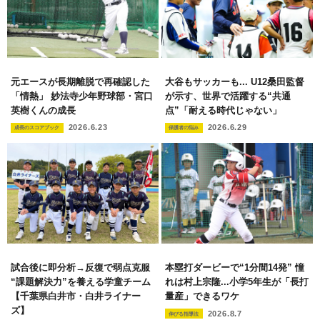
元エースが長期離脱で再確認した
大谷もサッカーも... U12桑田監督
「情熱」 妙法寺少年野球部・宮口
が示す、世界で活躍する“共通
英樹くんの成長
点”「耐える時代じゃない」
2026.6.23
2026.6.29
成長のスコアブック
保護者の悩み
試合後に即分析→反復で弱点克服
本塁打ダービーで“1分間14発” 憧
“課題解決力”を養える学童チーム
れは村上宗隆...小学5年生が「長打
【千葉県白井市・白井ライナー
量産」できるワケ
ズ】
2026.8.7
伸びる指導法