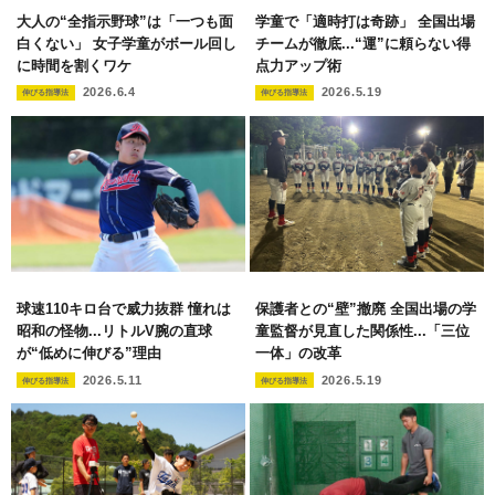
大人の“全指示野球”は「一つも面
学童で「適時打は奇跡」 全国出場
白くない」 女子学童がボール回し
チームが徹底...“運”に頼らない得
に時間を割くワケ
点力アップ術
2026.6.4
2026.5.19
伸びる指導法
伸びる指導法
球速110キロ台で威力抜群 憧れは
保護者との“壁”撤廃 全国出場の学
昭和の怪物...リトルV腕の直球
童監督が見直した関係性...「三位
が“低めに伸びる”理由
一体」の改革
2026.5.11
2026.5.19
伸びる指導法
伸びる指導法