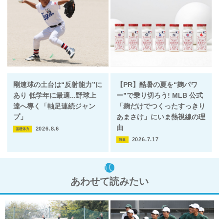
剛速球の土台は“反射能力”に
【PR】酷暑の夏を“麹パワ
あり 低学年に最適...野球上
ー”で乗り切ろう! MLB 公式
達へ導く「軸足連続ジャン
「麹だけでつくったすっきり
プ」
あまさけ」にいま熱視線の理
由
2026.8.6
基礎体力
2026.7.17
特集
あわせて読みたい