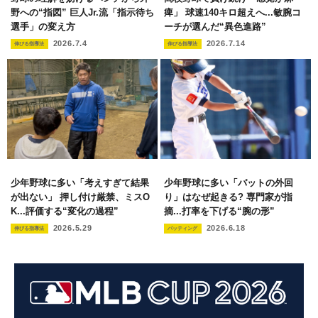
野への“指図” 巨人Jr.流「指示待ち
痺」 球速140キロ超えへ...敏腕コ
選手」の変え方
ーチが選んだ“異色進路”
2026.7.4
2026.7.14
伸びる指導法
伸びる指導法
少年野球に多い「考えすぎて結果
少年野球に多い「バットの外回
が出ない」 押し付け厳禁、ミスO
り」はなぜ起きる? 専門家が指
K...評価する“変化の過程”
摘...打率を下げる“腕の形”
2026.5.29
2026.6.18
伸びる指導法
バッティング