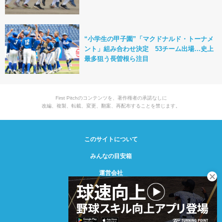
“小学生の甲子園”「マクドナルド・トーナメ
ント」組み合わせ決定 53チーム出場…史上
最多狙う長曽根ら注目
First Pitchのコンテンツを、著作権者の承諾なしに
改編、複製、転載、変更、翻案、再配布することを禁じます。
このサイトについて
みんなの目安箱
運営会社
© Creative2 2021-