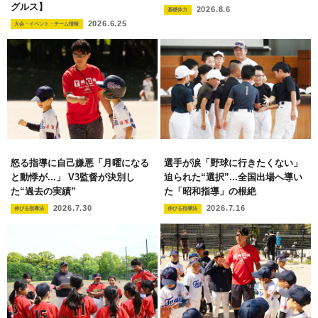
グルス】
2026.8.6
基礎体力
2026.6.25
大会・イベント・チーム情報
怒る指導に自己嫌悪「月曜になる
選手が涙「野球に行きたくない」
と動悸が...」 V3監督が決別し
迫られた“選択”...全国出場へ導い
た“過去の実績”
た「昭和指導」の根絶
2026.7.30
2026.7.16
伸びる指導法
伸びる指導法