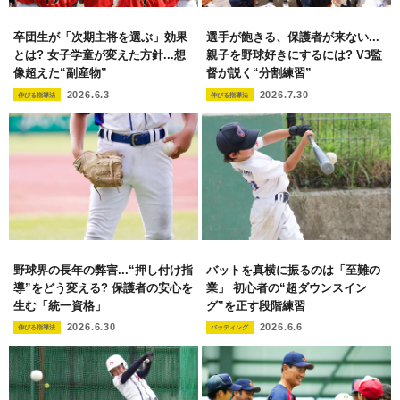
卒団生が「次期主将を選ぶ」効果
選手が飽きる、保護者が来ない...
とは? 女子学童が変えた方針...想
親子を野球好きにするには? V3監
像超えた“副産物”
督が説く“分割練習”
2026.6.3
2026.7.30
伸びる指導法
伸びる指導法
野球界の長年の弊害...“押し付け指
バットを真横に振るのは「至難の
導”をどう変える? 保護者の安心を
業」 初心者の“超ダウンスイン
生む「統一資格」
グ”を正す段階練習
2026.6.30
2026.6.6
伸びる指導法
バッティング