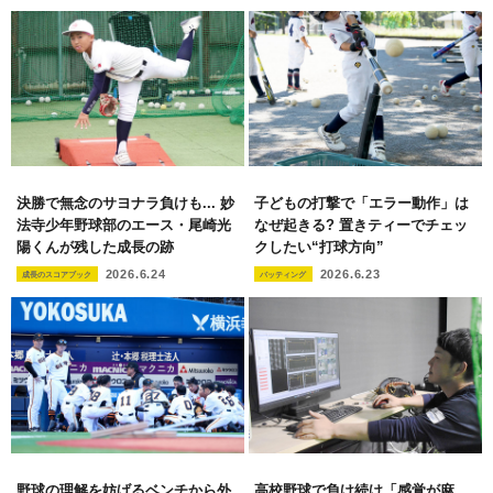
決勝で無念のサヨナラ負けも... 妙
子どもの打撃で「エラー動作」は
法寺少年野球部のエース・尾崎光
なぜ起きる? 置きティーでチェッ
陽くんが残した成長の跡
クしたい“打球方向”
2026.6.24
2026.6.23
成長のスコアブック
バッティング
野球の理解を妨げるベンチから外
高校野球で負け続け「感覚が麻