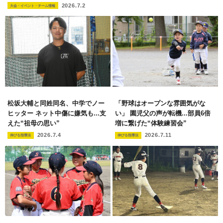
2026.7.2
大会・イベント・チーム情報
松坂大輔と同姓同名、中学でノー
「野球はオープンな雰囲気がな
ヒッター ネット中傷に嫌気も...支
い」 園児父の声が転機...部員6倍
えた“祖母の思い”
増に繋げた“体験練習会”
2026.7.4
2026.7.11
伸びる指導法
伸びる指導法