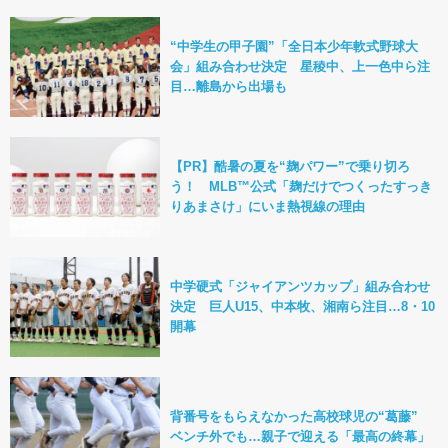
“中学生の甲子園”「全日本少年軟式野球大
会」組み合わせ決定 星稜中、上一色中ら注
目…離島から出場も
【PR】酷暑の夏を“麹パワー”で乗り切ろ
う！ MLB™公式「麹だけでつくったすっき
りあまさけ」にいま熱視線の理由
中学硬式「ジャイアンツカップ」組み合わせ
決定 巨人U15、中本牧、湘南ら注目…8・10
開幕
背番号をもらえなかった高校球児の“葛藤”
ベンチ外でも…親子で迎える「最高の終幕」