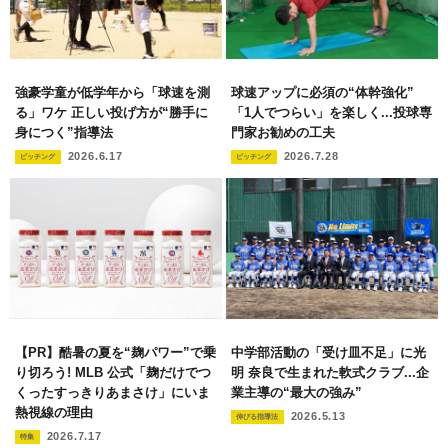
強豪学童が低学年から「球速を測
球速アップに必須の“体幹強化”
る」ワケ 正しい投げ方が“勝手に
「1人でつらい」を楽しく...投球専
身につく”指導法
門家お勧めの工夫
2026.6.17
2026.7.28
ピッチング
ピッチング
【PR】酷暑の夏を“麹パワー”で乗
中学部活動の「受け皿不足」に光
り切ろう! MLB 公式「麹だけでつ
明 奈良で生まれた軟式クラブ...企
くったすっきりあまさけ」にいま
業主導の“最大の強み”
熱視線の理由
2026.5.13
伸びる指導法
2026.7.17
特集