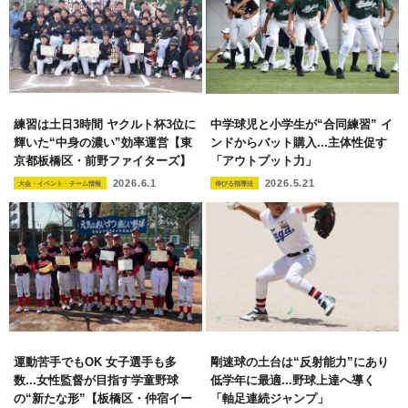
練習は土日3時間 ヤクルト杯3位に
中学球児と小学生が“合同練習” イ
輝いた“中身の濃い”効率運営【東
ンドからバット購入...主体性促す
京都板橋区・前野ファイターズ】
「アウトプット力」
2026.6.1
2026.5.21
大会・イベント・チーム情報
伸びる指導法
運動苦手でもOK 女子選手も多
剛速球の土台は“反射能力”にあり
数...女性監督が目指す学童野球
低学年に最適...野球上達へ導く
の“新たな形”【板橋区・仲宿イー
「軸足連続ジャンプ」