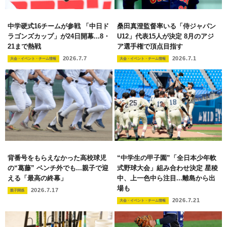
中学硬式16チームが参戦 「中日ド
桑田真澄監督率いる「侍ジャパン
ラゴンズカップ」が24日開幕...8・
U12」代表15人が決定 8月のアジ
21まで熱戦
ア選手権で頂点目指す
2026.7.7
2026.7.1
大会・イベント・チーム情報
大会・イベント・チーム情報
背番号をもらえなかった高校球児
“中学生の甲子園”「全日本少年軟
の“葛藤” ベンチ外でも...親子で迎
式野球大会」組み合わせ決定 星稜
える「最高の終幕」
中、上一色中ら注目...離島から出
場も
2026.7.17
親子関係
2026.7.21
大会・イベント・チーム情報