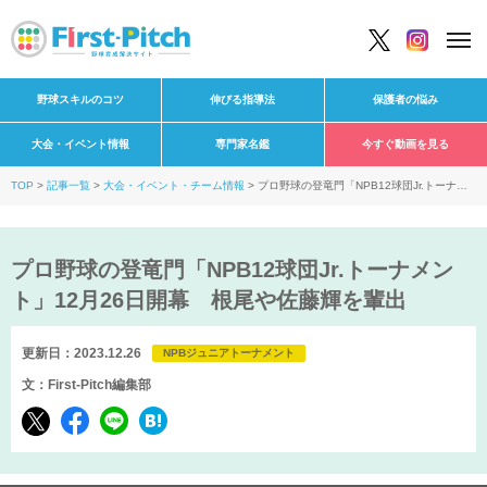
野球スキルのコツ
伸びる指導法
保護者の悩み
大会・イベント情報
専門家名鑑
今すぐ動画を見る
TOP
記事一覧
大会・イベント・チーム情報
プロ野球の登竜門「NPB12球団Jr.トーナメ
ント」12月26日開幕 根尾や佐藤輝を輩出
プロ野球の登竜門「NPB12球団Jr.トーナメン
ト」12月26日開幕 根尾や佐藤輝を輩出
更新日：2023.12.26
NPBジュニアトーナメント
文：First-Pitch編集部