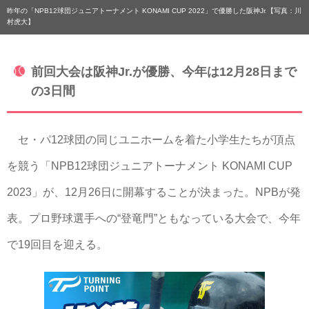
昨年の「NPB12球団ジュニアトーナメント KONAMI CUP 2022」で優勝した阪神Jr.【写真：川
村虎大】
前回大会は阪神Jr.が優勝、今年は12月28日まで
の3日間
セ・パ12球団の同じユニホームを着た小学生たちが頂点
を競う「NPB12球団ジュニアトーナメント KONAMI CUP
2023」が、12月26日に開幕することが決まった。NPBが発
表。プロ野球選手への“登竜門”ともなっている大会で、今年
で19回目を迎える。