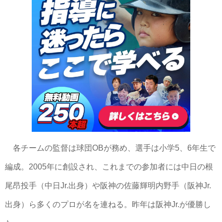
各チームの監督は球団OBが務め、選手は小学5、6年生で
編成。2005年に創設され、これまでの参加者には中日の根
尾昂投手（中日Jr.出身）や阪神の佐藤輝明内野手（阪神Jr.
出身）ら多くのプロが名を連ねる。昨年は阪神Jr.が優勝し