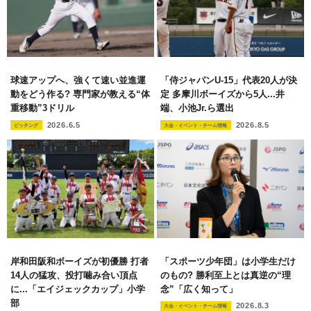
球速アップへ、強くて速い並進運
「侍ジャパンU-15」代表20人が決
動をどう作る? 専門家が教える“体
定 多摩川ボーイズから5人...井
重移動”3ドリル
端、小池Jr.ら選出
2026.6.5
2026.8.5
ピッチング
大会・イベント・チーム情報
岸和田阪和ボーイズが初優勝 打者
「スポーツ少年団」は小学生だけ
14人の猛攻、投打噛み合い頂点
のもの? 勝利至上とは真逆の“理
に...「エイジェックカップ」小学
念”「広く知って」
部
2026.8.3
大会・イベント・チーム情報