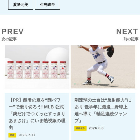
渡邊元美
生島峰至
PREV
NEXT
次の記事
前の記事
【PR】酷暑の夏を“麹パワ
剛速球の土台は“反射能力”に
ー”で乗り切ろう! MLB 公式
あり 低学年に最適...野球上
「麹だけでつくったすっきり
達へ導く「軸足連続ジャン
あまさけ」にいま熱視線の理
プ」
由
2026.8.6
基礎体力
2026.7.17
特集