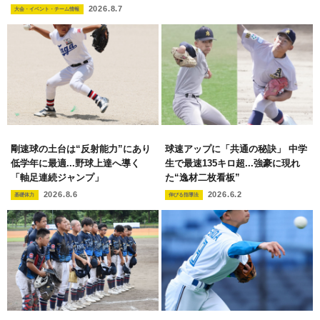
2026.8.7
大会・イベント・チーム情報
剛速球の土台は“反射能力”にあり
球速アップに「共通の秘訣」 中学
低学年に最適...野球上達へ導く
生で最速135キロ超...強豪に現れ
「軸足連続ジャンプ」
た“逸材二枚看板”
2026.8.6
2026.6.2
基礎体力
伸びる指導法