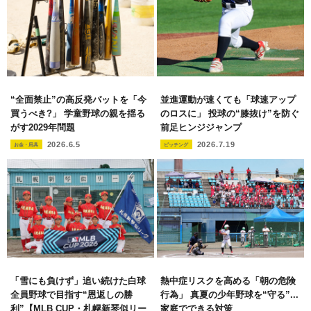
“全面禁止”の高反発バットを「今
並進運動が速くても「球速アップ
買うべき?」 学童野球の親を揺る
のロスに」 投球の“膝抜け”を防ぐ
がす2029年問題
前足ヒンジジャンプ
2026.6.5
2026.7.19
お金・用具
ピッチング
「雪にも負けず」追い続けた白球
熱中症リスクを高める「朝の危険
全員野球で目指す“恩返しの勝
行為」 真夏の少年野球を“守る”...
利”【MLB CUP・札幌新琴似リー
家庭でできる対策