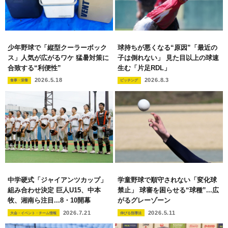
少年野球で「縦型クーラーボック
球持ちが悪くなる“原因”「最近の
ス」人気が広がるワケ 猛暑対策に
子は倒れない」 見た目以上の球速
合致する“利便性”
生む「片足RDL」
2026.5.18
2026.8.3
食事・栄養
ピッチング
中学硬式「ジャイアンツカップ」
学童野球で順守されない「変化球
組み合わせ決定 巨人U15、中本
禁止」 球審を困らせる“球種”...広
牧、湘南ら注目...8・10開幕
がるグレーゾーン
2026.7.21
2026.5.11
大会・イベント・チーム情報
伸びる指導法