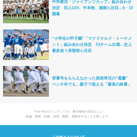
中学硬式「ジャイアンツカップ」組み合わせ
決定 巨人U15、中本牧、湘南ら注目…8・10
開幕
“小学生の甲子園”「マクドナルド・トーナメ
ント」組み合わせ決定 53チーム出場…史上
最多狙う長曽根ら注目
背番号をもらえなかった高校球児の“葛藤”
ベンチ外でも…親子で迎える「最高の終幕」
First Pitchのコンテンツを、著作権者の承諾なしに
改編、複製、転載、変更、翻案、再配布することを禁じます。
このサイトについて