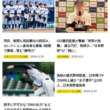
羽田、蛭間ら現役輩出の西武Jr.、
U12桑田監督が警鐘「球界の危
セレクション参加者を募集 3段階
機」 減る巧打、制球力...“日本野
で審査...育む“獅考力”
球”が「雑に」
2026.6.29
2026.8.5
大会・イベント・チーム情報
伸びる指導法
高校の硬式野球部員、12年間で4
万6000人減少 “女子選手”は109
人...日本高野連発表
2026.6.25
大会・イベント・チーム情報
投手に不可欠な“100の出力”をど
う引き出す? 低学年から土台作る