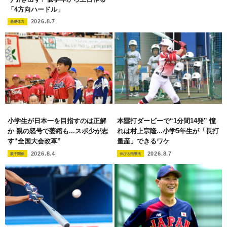
「4方向ハードル」
2026.8.7
基礎体力
小学生が日本一を目指すのは正解
本塁打ダービーで“1分間14発” 憧
か 親の怒号で萎縮も...スポ少が志
れは村上宗隆...小学5年生が「長打
す“全国大会改革”
量産」できるワケ
2026.8.4
2026.8.7
親子関係
伸びる指導法