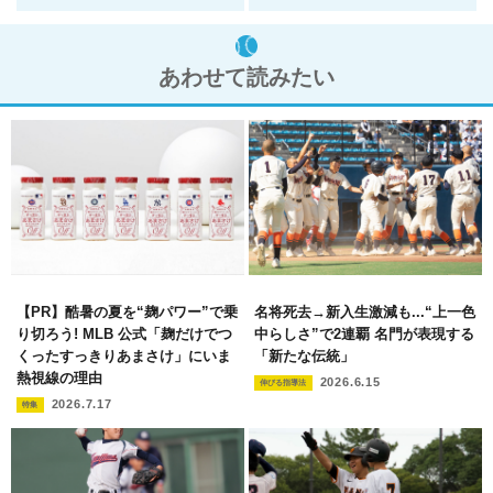
あわせて読みたい
【PR】酷暑の夏を“麹パワー”で乗
名将死去→新入生激減も...“上一色
り切ろう! MLB 公式「麹だけでつ
中らしさ”で2連覇 名門が表現する
くったすっきりあまさけ」にいま
「新たな伝統」
熱視線の理由
2026.6.15
伸びる指導法
2026.7.17
特集