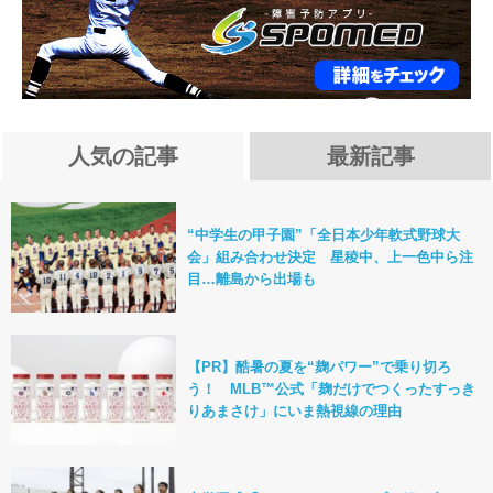
人気の記事
最新記事
“中学生の甲子園”「全日本少年軟式野球大
会」組み合わせ決定 星稜中、上一色中ら注
目…離島から出場も
【PR】酷暑の夏を“麹パワー”で乗り切ろ
う！ MLB™公式「麹だけでつくったすっき
りあまさけ」にいま熱視線の理由