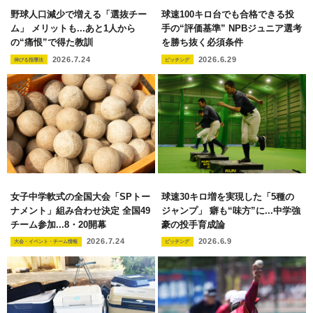
野球人口減少で増える「選抜チー
球速100キロ台でも合格できる投
ム」 メリットも...あと1人から
手の“評価基準” NPBジュニア選考
の“痛恨”で得た教訓
を勝ち抜く必須条件
2026.7.24
2026.6.29
伸びる指導法
ピッチング
女子中学軟式の全国大会「SPトー
球速30キロ増を実現した「5種の
ナメント」組み合わせ決定 全国49
ジャンプ」 癖も“味方”に...中学強
チーム参加...8・20開幕
豪の投手育成論
2026.7.24
2026.6.9
大会・イベント・チーム情報
ピッチング