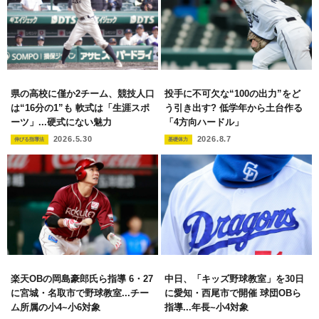
県の高校に僅か2チーム、競技人口
投手に不可欠な“100の出力”をど
は“16分の1”も 軟式は「生涯スポ
う引き出す? 低学年から土台作る
ーツ」...硬式にない魅力
「4方向ハードル」
2026.5.30
2026.8.7
伸びる指導法
基礎体力
楽天OBの岡島豪郎氏ら指導 6・27
中日、「キッズ野球教室」を30日
に宮城・名取市で野球教室...チー
に愛知・西尾市で開催 球団OBら
ム所属の小4~小6対象
指導...年長~小4対象