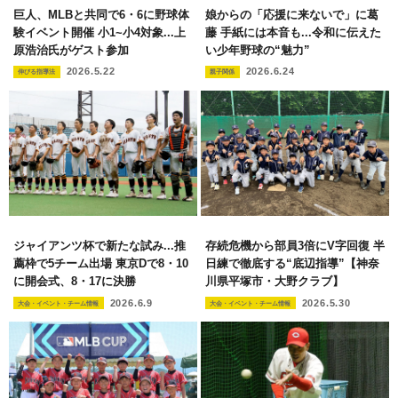
巨人、MLBと共同で6・6に野球体
娘からの「応援に来ないで」に葛
験イベント開催 小1~小4対象...上
藤 手紙には本音も...令和に伝えた
原浩治氏がゲスト参加
い少年野球の“魅力”
2026.5.22
2026.6.24
伸びる指導法
親子関係
ジャイアンツ杯で新たな試み...推
存続危機から部員3倍にV字回復 半
薦枠で5チーム出場 東京Dで8・10
日練で徹底する“底辺指導”【神奈
に開会式、8・17に決勝
川県平塚市・大野クラブ】
2026.6.9
2026.5.30
大会・イベント・チーム情報
大会・イベント・チーム情報