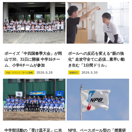
ボーイズ「中四国春季大会」が岡
ボールへの反応を変える“眼の強
山で30、31日に開催 中学16チー
化” 走攻守全てに必須...素早い動
ム、小学4チームが参加
き生む「1分間ドリル」
2026.5.28
2026.5.30
大会・イベント・チーム情報
基礎体力
中学部活動の「受け皿不足」に光
NPB、ベースボール型の「授業研