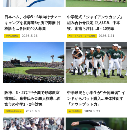
日本ハム、小学5・6年向けサマー
中学硬式「ジャイアンツカップ」
キャンプを北海道6か所で開催 肘
組み合わせ決定 巨人U15、中本
検診も...各回約40人募集
牧、湘南ら注目...8・10開幕
2026.5.26
2026.7.21
伸びる指導法
大会・イベント・チーム情報
阪神、6・27に甲子園で野球教室
中学球児と小学生が“合同練習” イ
掛布氏、糸井氏らOB8人指導...西
ンドからバット購入...主体性促す
宮市の小学1・2年対象
「アウトプット力」
2026.6.3
2026.5.21
指導法を知りたい
伸びる指導法