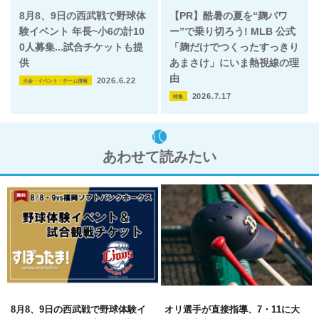
8月8、9日の西武戦で野球体
【PR】酷暑の夏を“麹パワ
験イベント 年長~小6の計10
ー”で乗り切ろう! MLB 公式
0人募集...試合チケットも提
「麹だけでつくったすっきり
供
あまさけ」にいま熱視線の理
由
2026.6.22
大会・イベント・チーム情報
2026.7.17
特集
あわせて読みたい
8月8、9日の西武戦で野球体験イ
オリ選手が直接指導、7・11に大