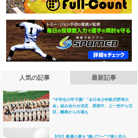
人気の記事
最新記事
“中学生の甲子園”「全日本少年軟式野球大
会」組み合わせ決定 星稜中、上一色中ら注
目…離島から出場も
【PR】酷暑の夏を“麹パワー”で乗り切ろ