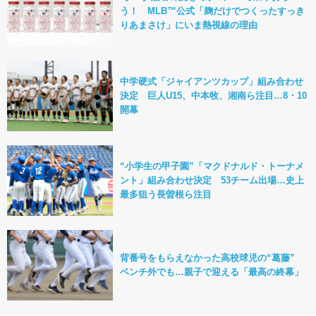
う！ MLB™公式「麹だけでつくったすっき
りあまさけ」にいま熱視線の理由
中学硬式「ジャイアンツカップ」組み合わせ
決定 巨人U15、中本牧、湘南ら注目…8・10
開幕
“小学生の甲子園”「マクドナルド・トーナメ
ント」組み合わせ決定 53チーム出場…史上
最多狙う長曽根ら注目
背番号をもらえなかった高校球児の“葛藤”
ベンチ外でも…親子で迎える「最高の終幕」