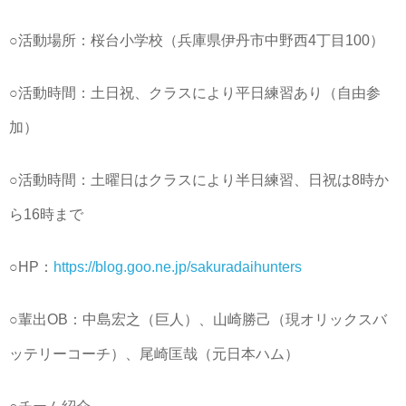
○活動場所：桜台小学校（兵庫県伊丹市中野西4丁目100）
○活動時間：土日祝、クラスにより平日練習あり（自由参
加）
○活動時間：土曜日はクラスにより半日練習、日祝は8時か
ら16時まで
○HP：
https://blog.goo.ne.jp/sakuradaihunters
○輩出OB：中島宏之（巨人）、山崎勝己（現オリックスバ
ッテリーコーチ）、尾崎匡哉（元日本ハム）