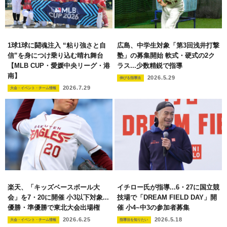
1球1球に闘魂注入 “粘り強さと自
広島、中学生対象「第3回浅井打撃
信”を身につけ乗り込む晴れ舞台
塾」の募集開始 軟式・硬式の2ク
【MLB CUP・愛媛中央リーグ・港
ラス...少数精鋭で指導
南】
2026.5.29
伸びる指導法
2026.7.29
大会・イベント・チーム情報
楽天、「キッズベースボール大
イチロー氏が指導...6・27に国立競
会」を7・20に開催 小3以下対象...
技場で「DREAM FIELD DAY」開
優勝・準優勝で東北大会出場権
催 小4~中3の参加者募集
2026.6.25
2026.5.18
大会・イベント・チーム情報
指導法を知りたい