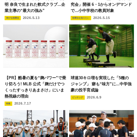
明 奈良で生まれた軟式クラブ...企
究会」開催 6・1からオンデマンド
業主導の“最大の強み”
で...小中学校の教員対象
2026.5.13
2026.5.15
伸びる指導法
指導法を知りたい
【PR】酷暑の夏を“麹パワー”で乗
球速30キロ増を実現した「5種の
り切ろう! MLB 公式「麹だけでつ
ジャンプ」 癖も“味方”に...中学強
くったすっきりあまさけ」にいま
豪の投手育成論
熱視線の理由
2026.6.9
ピッチング
2026.7.17
特集