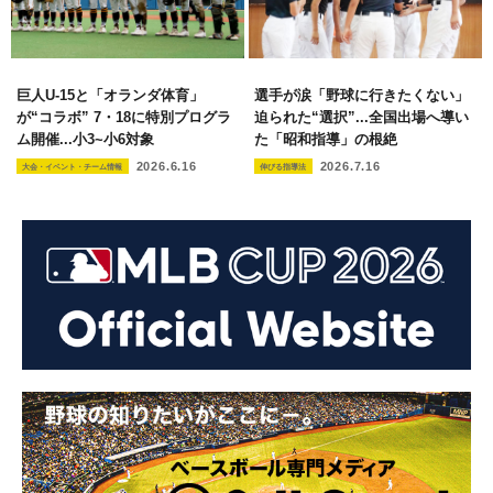
巨人U-15と「オランダ体育」
選手が涙「野球に行きたくない」
が“コラボ” 7・18に特別プログラ
迫られた“選択”...全国出場へ導い
ム開催...小3~小6対象
た「昭和指導」の根絶
2026.6.16
2026.7.16
大会・イベント・チーム情報
伸びる指導法