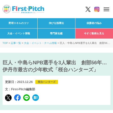
野球スキルのコツ
伸びる指導法
保護者の悩み
大会・イベント情報
専門家名鑑
今すぐ動画を見る
TOP
記事一覧
大会・イベント・チーム情報
巨人・中島らNPB選手を3人輩出 創部56
年…伊丹市最古の少年軟式「桜台ハンターズ」
巨人・中島らNPB選手を3人輩出 創部56年…
伊丹市最古の少年軟式「桜台ハンターズ」
更新日：2023.12.26
桜台ハンターズ
文：First-Pitch編集部