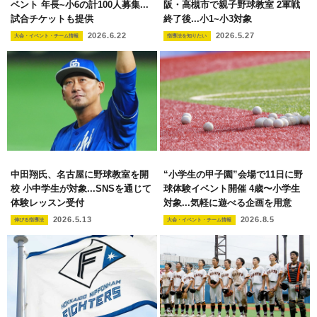
ベント 年長~小6の計100人募集...
阪・高槻市で親子野球教室 2軍戦
試合チケットも提供
終了後...小1~小3対象
2026.6.22
2026.5.27
大会・イベント・チーム情報
指導法を知りたい
中田翔氏、名古屋に野球教室を開
“小学生の甲子園”会場で11日に野
校 小中学生が対象...SNSを通じて
球体験イベント開催 4歳〜小学生
体験レッスン受付
対象...気軽に遊べる企画を用意
2026.5.13
2026.8.5
伸びる指導法
大会・イベント・チーム情報