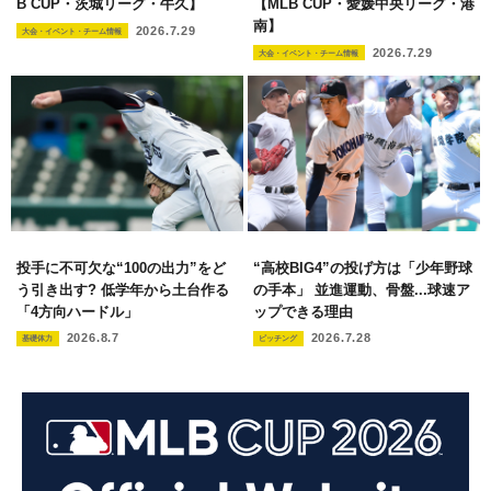
B CUP・茨城リーグ・牛久】
【MLB CUP・愛媛中央リーグ・港
南】
2026.7.29
大会・イベント・チーム情報
2026.7.29
大会・イベント・チーム情報
投手に不可欠な“100の出力”をど
“高校BIG4”の投げ方は「少年野球
う引き出す? 低学年から土台作る
の手本」 並進運動、骨盤...球速ア
「4方向ハードル」
ップできる理由
2026.8.7
2026.7.28
基礎体力
ピッチング