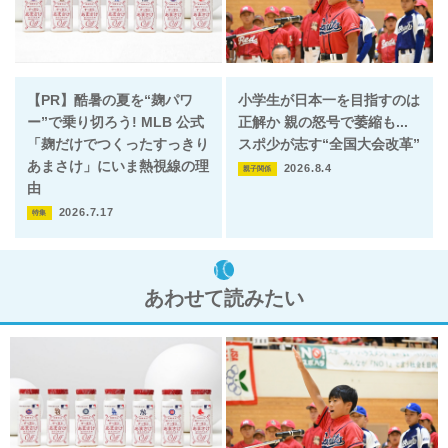
【PR】酷暑の夏を“麹パワ
小学生が日本一を目指すのは
ー”で乗り切ろう! MLB 公式
正解か 親の怒号で萎縮も...
「麹だけでつくったすっきり
スポ少が志す“全国大会改革”
あまさけ」にいま熱視線の理
2026.8.4
親子関係
由
2026.7.17
特集
あわせて読みたい