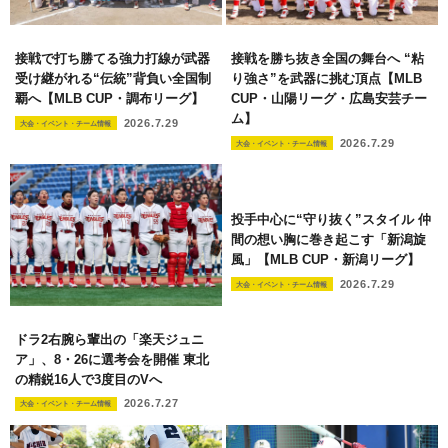
接戦で打ち勝てる強力打線が武器
接戦を勝ち抜き全国の舞台へ “粘
受け継がれる“伝統”背負い全国制
り強さ”を武器に挑む頂点【MLB
覇へ【MLB CUP・調布リーグ】
CUP・山陽リーグ・広島安芸チー
ム】
2026.7.29
大会・イベント・チーム情報
2026.7.29
大会・イベント・チーム情報
投手中心に“守り抜く”スタイル 仲
間の想い胸に巻き起こす「新潟旋
風」【MLB CUP・新潟リーグ】
2026.7.29
大会・イベント・チーム情報
ドラ2右腕ら輩出の「楽天ジュニ
ア」、8・26に選考会を開催 東北
の精鋭16人で3度目のVへ
2026.7.27
大会・イベント・チーム情報