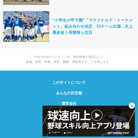
“小学生の甲子園”「マクドナルド・トーナメ
ント」組み合わせ決定 53チーム出場…史上
最多狙う長曽根ら注目
First Pitchのコンテンツを、著作権者の承諾なしに
改編、複製、転載、変更、翻案、再配布することを禁じます。
このサイトについて
みんなの目安箱
運営会社
© Creative2 2021-