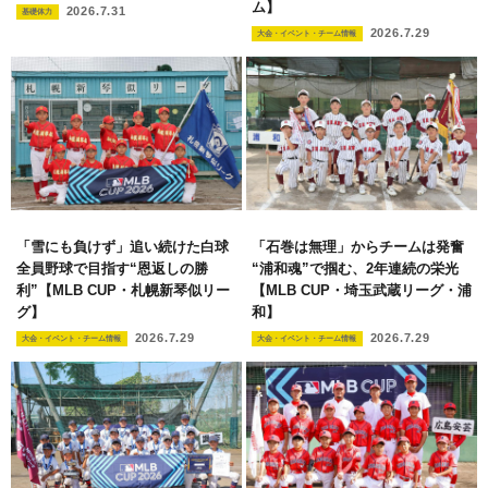
ム】
2026.7.31
基礎体力
2026.7.29
大会・イベント・チーム情報
「雪にも負けず」追い続けた白球
「石巻は無理」からチームは発奮
全員野球で目指す“恩返しの勝
“浦和魂”で掴む、2年連続の栄光
利”【MLB CUP・札幌新琴似リー
【MLB CUP・埼玉武蔵リーグ・浦
グ】
和】
2026.7.29
2026.7.29
大会・イベント・チーム情報
大会・イベント・チーム情報