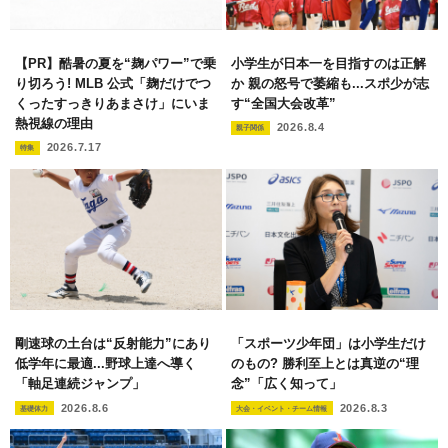
【PR】酷暑の夏を“麹パワー”で乗
小学生が日本一を目指すのは正解
り切ろう! MLB 公式「麹だけでつ
か 親の怒号で萎縮も...スポ少が志
くったすっきりあまさけ」にいま
す“全国大会改革”
熱視線の理由
2026.8.4
親子関係
2026.7.17
特集
剛速球の土台は“反射能力”にあり
「スポーツ少年団」は小学生だけ
低学年に最適...野球上達へ導く
のもの? 勝利至上とは真逆の“理
「軸足連続ジャンプ」
念”「広く知って」
2026.8.6
2026.8.3
基礎体力
大会・イベント・チーム情報