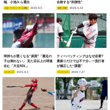
端、小池Jr.ら選出
合致する“利便性”
2026.8.5
2026.5.18
大会・イベント・チーム情報
食事・栄養
球持ちが悪くなる“原因”「最近の
ティーバッティングはなぜ必要?
子は倒れない」 見た目以上の球速
素振りだけでは不十分...一流打者
生む「片足RDL」
が矯正した“課題”
2026.8.3
2026.7.27
ピッチング
バッティング