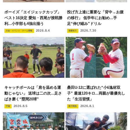
ボーイズ「エイジェックカップ」
投げ方上達に重要な「背中→お腹
ベスト16決定 愛知・西尾が接戦勝
の移行」 低学年にお勧め...手
利...小学部も4強出揃う
足“伸び縮み”ドリル
2026.8.4
2026.7.30
大会・イベント・チーム情報
基礎体力
キャッチボールは「肩を温める運
桑田U-12に選ばれた“小6逸材双
動じゃない」 送球は二の次...足さ
子” 最速120キロ...両親が最優先し
ばき磨く“塁間20球”
た「生活習慣」
2026.8.5
2026.8.1
守備
親子関係