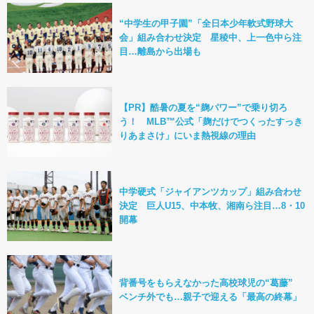
“中学生の甲子園”「全日本少年軟式野球大
会」組み合わせ決定 星稜中、上一色中ら注
目…離島から出場も
【PR】酷暑の夏を“麹パワー”で乗り切ろ
う！ MLB™公式「麹だけでつくったすっき
りあまさけ」にいま熱視線の理由
中学硬式「ジャイアンツカップ」組み合わせ
決定 巨人U15、中本牧、湘南ら注目…8・10
開幕
背番号をもらえなかった高校球児の“葛藤”
ベンチ外でも…親子で迎える「最高の終幕」