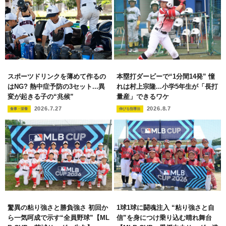
スポーツドリンクを薄めて作るの
本塁打ダービーで“1分間14発” 憧
はNG? 熱中症予防の3セット...異
れは村上宗隆...小学5年生が「長打
変が起きる子の“兆候”
量産」できるワケ
2026.7.27
2026.8.7
食事・栄養
伸びる指導法
驚異の粘り強さと勝負強さ 初回か
1球1球に闘魂注入 “粘り強さと自
ら一気呵成で示す“全員野球”【ML
信”を身につけ乗り込む晴れ舞台