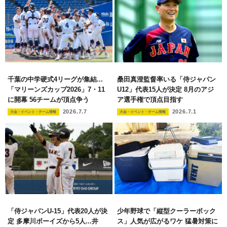
千葉の中学硬式4リーグが集結...
桑田真澄監督率いる「侍ジャパン
「マリーンズカップ2026」7・11
U12」代表15人が決定 8月のアジ
に開幕 56チームが頂点争う
ア選手権で頂点目指す
2026.7.7
2026.7.1
大会・イベント・チーム情報
大会・イベント・チーム情報
「侍ジャパンU-15」代表20人が決
少年野球で「縦型クーラーボック
定 多摩川ボーイズから5人...井
ス」人気が広がるワケ 猛暑対策に