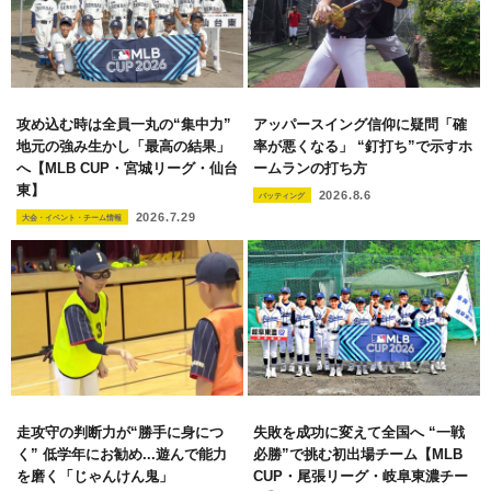
攻め込む時は全員一丸の“集中力”
アッパースイング信仰に疑問「確
地元の強み生かし「最高の結果」
率が悪くなる」 “釘打ち”で示すホ
へ【MLB CUP・宮城リーグ・仙台
ームランの打ち方
東】
2026.8.6
バッティング
2026.7.29
大会・イベント・チーム情報
走攻守の判断力が“勝手に身につ
失敗を成功に変えて全国へ “一戦
く” 低学年にお勧め...遊んで能力
必勝”で挑む初出場チーム【MLB
を磨く「じゃんけん鬼」
CUP・尾張リーグ・岐阜東濃チー