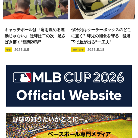
キャッチボールは「肩を温める運
保冷剤はクーラーボックスのどこ
動じゃない」 送球は二の次...足さ
に置く? 球児の補食を守る...猛暑
ばき磨く“塁間20球”
下で差が出る“一工夫”
2026.8.5
2026.5.18
守備
食事・栄養