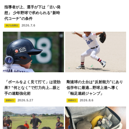
指導者が上、選手が下は「古い発
想」 少年野球で求められる“新時
代コーチ”の条件
2026.7.6
伸びる指導法
「ボールをよく見て打て」は逆効
剛速球の土台は“反射能力”にあり
果? “何となく”で打力向上...眼と
低学年に最適...野球上達へ導く
手の連動強化術
「軸足連続ジャンプ」
2026.5.27
2026.8.6
基礎体力
基礎体力