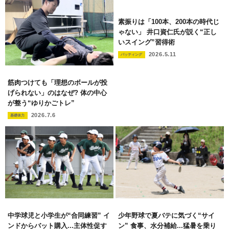
素振りは「100本、200本の時代じ
ゃない」 井口資仁氏が説く“正し
いスイング”習得術
2026.5.11
バッティング
筋肉つけても「理想のボールが投
げられない」のはなぜ? 体の中心
が整う“ゆりかごトレ”
2026.7.6
基礎体力
中学球児と小学生が“合同練習” イ
少年野球で夏バテに気づく“サイ
ンドからバット購入...主体性促す
ン” 食事、水分補給...猛暑を乗り