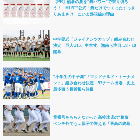
【PR】酷暑の夏を“麹パワー”で乗り切ろ
う！ MLB™公式「麹だけでつくったすっき
りあまさけ」にいま熱視線の理由
中学硬式「ジャイアンツカップ」組み合わせ
決定 巨人U15、中本牧、湘南ら注目…8・10
開幕
“小学生の甲子園”「マクドナルド・トーナメ
ント」組み合わせ決定 53チーム出場…史上
最多狙う長曽根ら注目
背番号をもらえなかった高校球児の“葛藤”
ベンチ外でも…親子で迎える「最高の終幕」