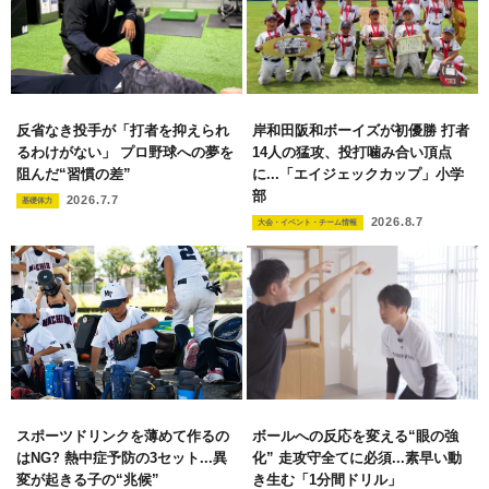
反省なき投手が「打者を抑えられ
岸和田阪和ボーイズが初優勝 打者
るわけがない」 プロ野球への夢を
14人の猛攻、投打噛み合い頂点
阻んだ“習慣の差”
に...「エイジェックカップ」小学
部
2026.7.7
基礎体力
2026.8.7
大会・イベント・チーム情報
スポーツドリンクを薄めて作るの
ボールへの反応を変える“眼の強
はNG? 熱中症予防の3セット...異
化” 走攻守全てに必須...素早い動
変が起きる子の“兆候”
き生む「1分間ドリル」