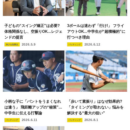
子どもの“スイング矯正”は必要?
3ボールは迷わず「行け!」 フライ
体格関係なし、空振りOK...レジェ
アウトOK...中学生が“超積極的”に
ンドの提言
打つべき理由
2026.5.9
2026.6.12
伸びる指導法
バッティング
小柄な子に「バントをうまくなれ
「歩いて素振り」はなぜ効果的?
は違う」 飛距離アップの“秘策”...
「タイミングが取れない」悩みを
中学生に伝える打撃論
解決する“最大の狙い”
2026.6.11
2026.8.1
バッティング
バッティング