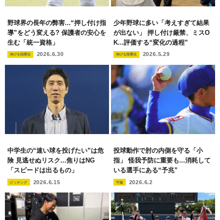
野球界の長年の弊害...“押し付け指
少年野球に多い「考えすぎて結果
導”をどう変える? 保護者の安心を
が出ない」 押し付け厳禁、ミスO
生む「統一資格」
K...評価する“変化の過程”
2026.6.30
2026.5.29
伸びる指導法
伸びる指導法
中学生の“速い球を投げたい”は危
投球動作で肘の内側を守る「小
険 見逃せぬリスク...焦りはNG
指」 怪我予防に重要も...消耗して
「スピードは出るもの」
いる選手にある“予兆”
2026.6.15
2026.6.2
ピッチング
守備