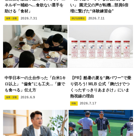
ネルギー補給へ...食欲ない選手を
い」 園児父の声が転機...部員6倍
助ける「食材」
増に繋げた“体験練習会”
2026.7.31
2026.7.11
食事・栄養
伸びる指導法
中学日本一の土台作った「白米1キ
【PR】酷暑の夏を“麹パワー”で乗
ロ以上」 “偏食”にも工夫...「嫌で
り切ろう! MLB 公式「麹だけでつ
も食べる」伝え方
くったすっきりあまさけ」にいま
熱視線の理由
2026.6.9
食事・栄養
2026.7.17
特集