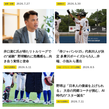
2026.7.27
2026.5.30
食事・栄養
基礎体力
井口資仁氏が得たリトルリーグで
「侍ジャパンU-15」代表20人が決
の“経験” 野球離れに危機感も...向
定 多摩川ボーイズから5人...井
き合う覚悟と使命
端、小池Jr.ら選出
2026.5.11
2026.8.5
伸びる指導法
大会・イベント・チーム情報
野球は「日本人の価値を上げられ
る」 大谷の同郷コーチが挑む、AI
時代の“スター誕生”
2026.7.11
伸びる指導法