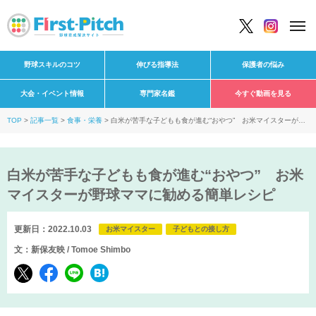
野球スキルのコツ
伸びる指導法
保護者の悩み
大会・イベント情報
専門家名鑑
今すぐ動画を見る
TOP
記事一覧
食事・栄養
白米が苦手な子どもも食が進む“おやつ” お米マイスターが野
球ママに勧める簡単レシピ
白米が苦手な子どもも食が進む“おやつ” お米
マイスターが野球ママに勧める簡単レシピ
更新日：2022.10.03
お米マイスター
子どもとの接し方
文：新保友映 / Tomoe Shimbo