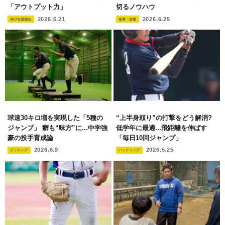
「アウトプット力」
切るノウハウ
2026.5.21
2026.6.29
伸びる指導法
食事・栄養
球速30キロ増を実現した「5種の
“上半身頼り”の打撃をどう解消?
ジャンプ」 癖も“味方”に...中学強
低学年に最適...飛距離を伸ばす
豪の投手育成論
「毎日10回ジャンプ」
2026.6.9
2026.5.25
ピッチング
バッティング