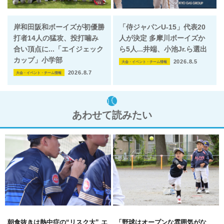
岸和田阪和ボーイズが初優勝
「侍ジャパンU-15」代表20
打者14人の猛攻、投打噛み
人が決定 多摩川ボーイズか
合い頂点に...「エイジェック
ら5人...井端、小池Jr.ら選出
カップ」小学部
2026.8.5
大会・イベント・チーム情報
2026.8.7
大会・イベント・チーム情報
あわせて読みたい
朝食抜きは熱中症の“リスク大” エ
「野球はオープンな雰囲気がな