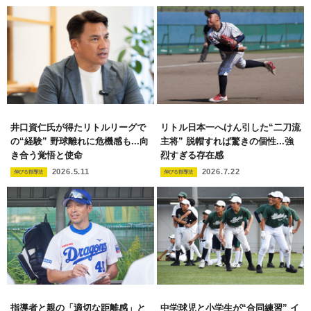
井口資仁氏が得たリトルリーグで
リトル日本一へけん引した“二刀流
の“経験” 野球離れに危機感も...向
主将” 脱帽すれば驚きの個性...強
き合う覚悟と使命
烈すぎる存在感
2026.5.11
2026.7.22
伸びる指導法
伸びる指導法
指導者と親の「適切な距離感」と
中学球児と小学生が“合同練習” イ