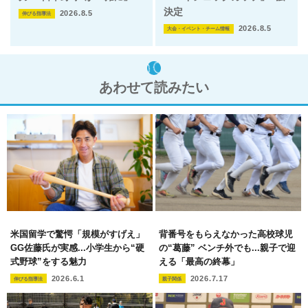
決定
2026.8.5
伸びる指導法
2026.8.5
大会・イベント・チーム情報
あわせて読みたい
米国留学で驚愕「規模がすげえ」
背番号をもらえなかった高校球児
GG佐藤氏が実感...小学生から“硬
の“葛藤” ベンチ外でも...親子で迎
式野球”をする魅力
える「最高の終幕」
2026.6.1
2026.7.17
伸びる指導法
親子関係