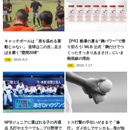
キャッチボールは「肩を温める運
【PR】酷暑の夏を“麹パワー”で乗
動じゃない」 送球は二の次...足さ
り切ろう! MLB 公式「麹だけでつ
ばき磨く“塁間20球”
くったすっきりあまさけ」にいま
熱視線の理由
2026.8.5
守備
2026.7.17
特集
NPBジュニアに選ばれる子の共通
トス打撃の手伝いがまるで「修
点 凡打やエラーでも...プロ野球で
行」 ダメ出しでケンカも...母が知