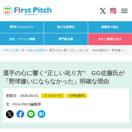
野球スキルのコツ
伸びる指導法
保護者の悩み
大会・イベント情報
専門家名鑑
今すぐ動画を見る
TOP
記事一覧
伸びる指導法
選手の心に響く“正しい叱り方” GG佐藤氏が「野球嫌いに
ならなかった」明確な理由
選手の心に響く“正しい叱り方” GG佐藤氏が
「野球嫌いにならなかった」明確な理由
更新日：2026.06.01
リトルリーグ
小学生硬式
文：First-Pitch編集部