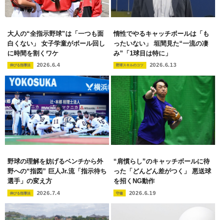
大人の“全指示野球”は「一つも面
惰性でやるキャッチボールは「も
白くない」 女子学童がボール回し
ったいない」 垣間見た“一流の凄
に時間を割くワケ
み”「1球目は特に」
2026.6.4
2026.6.13
伸びる指導法
野球スキルのコツ
野球の理解を妨げるベンチから外
“肩慣らし”のキャッチボールに待
野への“指図” 巨人Jr.流「指示待ち
った「どんどん差がつく」 悪送球
選手」の変え方
を招くNG動作
2026.7.4
2026.6.19
伸びる指導法
守備