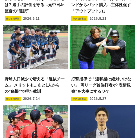
は? 選手の評価を守る...元中日Jr.
ンドからバット購入...主体性促す
監督の“選択”
「アウトプット力」
2026.6.11
2026.5.21
伸びる指導法
伸びる指導法
野球人口減少で増える「選抜チー
打撃指導で「違和感は絶対いけな
ム」 メリットも...あと1人から
い」 両リーグ首位打者が“表情観
の“痛恨”で得た教訓
察”を大事にするワケ
2026.7.24
2026.5.27
伸びる指導法
伸びる指導法