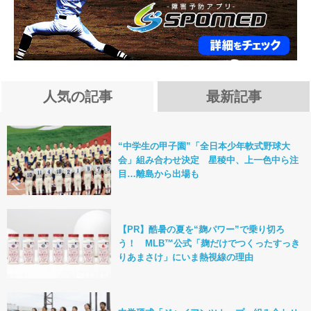
人気の記事
最新記事
“中学生の甲子園”「全日本少年軟式野球大
会」組み合わせ決定 星稜中、上一色中ら注
目…離島から出場も
【PR】酷暑の夏を“麹パワー”で乗り切ろ
う！ MLB™公式「麹だけでつくったすっき
りあまさけ」にいま熱視線の理由