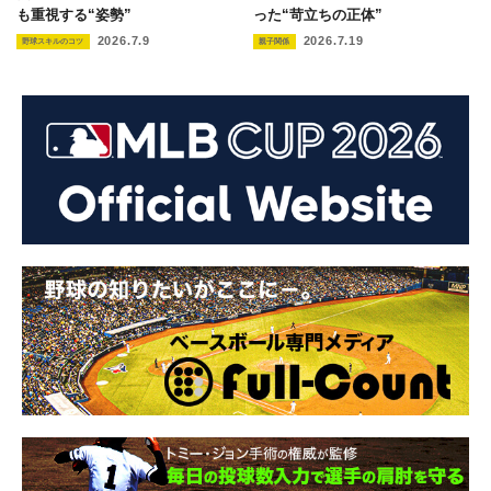
も重視する“姿勢”
った“苛立ちの正体”
2026.7.9
2026.7.19
野球スキルのコツ
親子関係