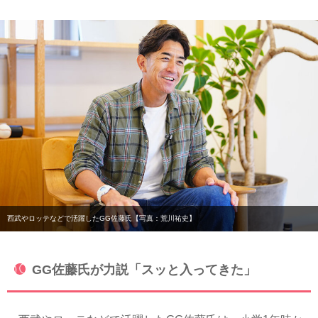
西武やロッテなどで活躍したGG佐藤氏【写真：荒川祐史】
GG佐藤氏が力説「スッと入ってきた」