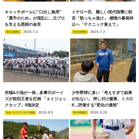
キャッチボールに“口出し無用”
イチロー氏、難しい現代指導に助
「選手のため」が混乱に...元プロ
言「怒っちゃ負け」 感情の暴発抑
を支える恩師の金言
止へ「テクニック覚えて」
2026.7.2
2026.7.3
伸びる指導法
伸びる指導法
井端&小池が一発...多摩川ボーイ
少年野球に多い「考えすぎて結果
ズが前回王者を圧倒 「エイジェッ
が出ない」 押し付け厳禁、ミスO
クカップ」8強決定
K...評価する“変化の過程”
2026.8.5
2026.5.29
大会・イベント・チーム情報
伸びる指導法