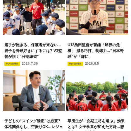
選手が飽きる、保護者が来ない...
U12桑田監督が警鐘「球界の危
親子を野球好きにするには? V3監
機」 減る巧打、制球力...“日本野
督が説く“分割練習”
球”が「雑に」
2026.7.30
2026.8.5
伸びる指導法
伸びる指導法
子どもの“スイング矯正”は必要?
卒団生が「次期主将を選ぶ」効果
体格関係なし、空振りOK...レジェ
とは? 女子学童が変えた方針...想