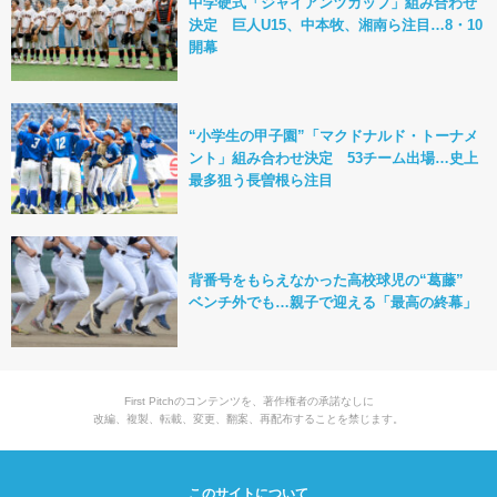
中学硬式「ジャイアンツカップ」組み合わせ
決定 巨人U15、中本牧、湘南ら注目…8・10
開幕
“小学生の甲子園”「マクドナルド・トーナメ
ント」組み合わせ決定 53チーム出場…史上
最多狙う長曽根ら注目
背番号をもらえなかった高校球児の“葛藤”
ベンチ外でも…親子で迎える「最高の終幕」
First Pitchのコンテンツを、著作権者の承諾なしに
改編、複製、転載、変更、翻案、再配布することを禁じます。
このサイトについて