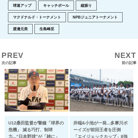
球速アップ
キャッチボール
縦振り
マクドナルド・トーナメント
NPBジュニアトーナメント
渡邊元美
生島峰至
PREV
NEXT
次の記事
前の記事
U12桑田監督が警鐘「球界の
井端&小池が一発...多摩川ボ
危機」 減る巧打、制球
ーイズが前回王者を圧倒
力...“日本野球”が「雑に」
「エイジェックカップ」8強