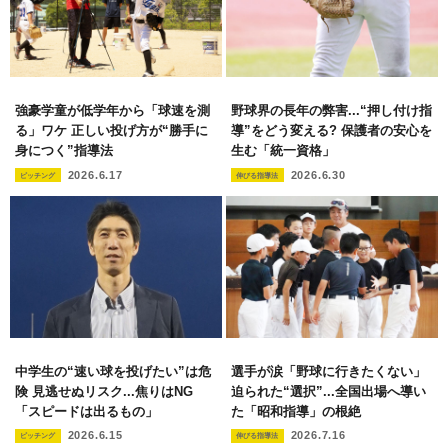
強豪学童が低学年から「球速を測
野球界の長年の弊害...“押し付け指
る」ワケ 正しい投げ方が“勝手に
導”をどう変える? 保護者の安心を
身につく”指導法
生む「統一資格」
2026.6.17
2026.6.30
ピッチング
伸びる指導法
中学生の“速い球を投げたい”は危
選手が涙「野球に行きたくない」
険 見逃せぬリスク...焦りはNG
迫られた“選択”...全国出場へ導い
「スピードは出るもの」
た「昭和指導」の根絶
2026.6.15
2026.7.16
ピッチング
伸びる指導法