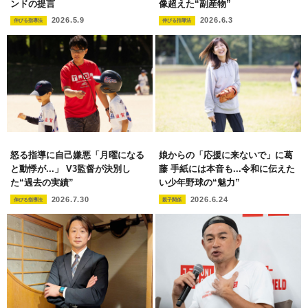
ンドの提言
像超えた“副産物”
2026.5.9
2026.6.3
伸びる指導法
伸びる指導法
怒る指導に自己嫌悪「月曜になる
娘からの「応援に来ないで」に葛
と動悸が...」 V3監督が決別し
藤 手紙には本音も...令和に伝えた
た“過去の実績”
い少年野球の“魅力”
2026.7.30
2026.6.24
伸びる指導法
親子関係