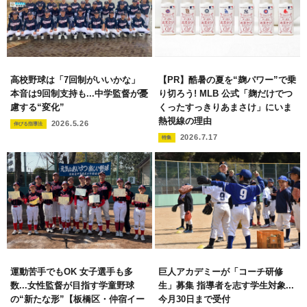
高校野球は「7回制がいいかな」
【PR】酷暑の夏を“麹パワー”で乗
本音は9回制支持も...中学監督が憂
り切ろう! MLB 公式「麹だけでつ
慮する“変化”
くったすっきりあまさけ」にいま
熱視線の理由
2026.5.26
伸びる指導法
2026.7.17
特集
運動苦手でもOK 女子選手も多
巨人アカデミーが「コーチ研修
数...女性監督が目指す学童野球
生」募集 指導者を志す学生対象...
の“新たな形”【板橋区・仲宿イー
今月30日まで受付