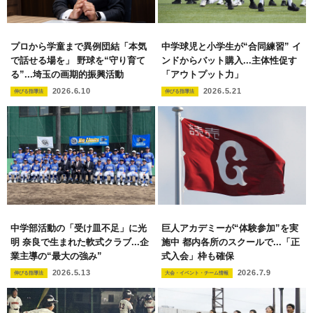
プロから学童まで異例団結「本気
中学球児と小学生が“合同練習” イ
で話せる場を」 野球を“守り育て
ンドからバット購入...主体性促す
る”...埼玉の画期的振興活動
「アウトプット力」
2026.6.10
2026.5.21
伸びる指導法
伸びる指導法
中学部活動の「受け皿不足」に光
巨人アカデミーが“体験参加”を実
明 奈良で生まれた軟式クラブ...企
施中 都内各所のスクールで...「正
業主導の“最大の強み”
式入会」枠も確保
2026.5.13
2026.7.9
伸びる指導法
大会・イベント・チーム情報