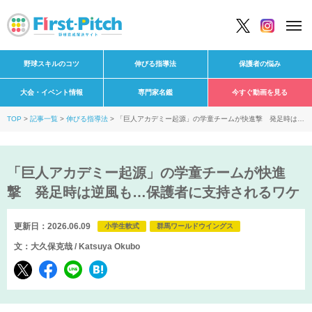
野球スキルのコツ
伸びる指導法
保護者の悩み
大会・イベント情報
専門家名鑑
今すぐ動画を見る
TOP
記事一覧
伸びる指導法
「巨人アカデミー起源」の学童チームが快進撃 発足時は逆
風も…保護者に支持されるワケ
「巨人アカデミー起源」の学童チームが快進
撃 発足時は逆風も…保護者に支持されるワケ
更新日：2026.06.09
小学生軟式
群馬ワールドウイングス
文：大久保克哉 / Katsuya Okubo