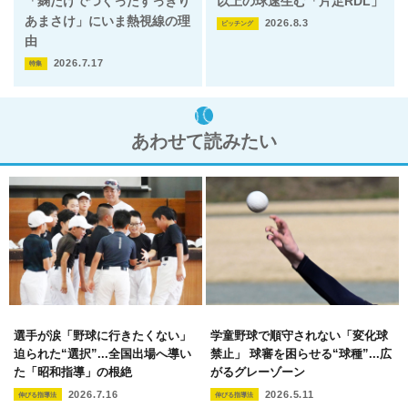
「麹だけでつくったすっきり
以上の球速生む「片足RDL」
あまさけ」にいま熱視線の理
2026.8.3
ピッチング
由
2026.7.17
特集
あわせて読みたい
選手が涙「野球に行きたくない」
学童野球で順守されない「変化球
迫られた“選択”...全国出場へ導い
禁止」 球審を困らせる“球種”...広
た「昭和指導」の根絶
がるグレーゾーン
2026.7.16
2026.5.11
伸びる指導法
伸びる指導法