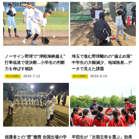
ノーサイン野球で“津軽海峡越え”
埼玉で進む野球離れの“歯止め策”
打率低迷で逆決断...小学生の判断
中学生の大幅減少、地域格差...デ
力を伸ばす秘訣
ータで見えた課題
2026.7.12
2026.6.10
伸びる指導法
伸びる指導法
保護者との“壁”撤廃 全国出場の学
卒団生が「次期主将を選ぶ」効果