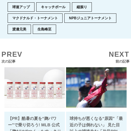
球速アップ
キャッチボール
縦振り
マクドナルド・トーナメント
NPBジュニアトーナメント
渡邊元美
生島峰至
PREV
NEXT
次の記事
前の記事
【PR】酷暑の夏を“麹パワ
球持ちが悪くなる“原因”「最
ー”で乗り切ろう! MLB 公式
近の子は倒れない」 見た目