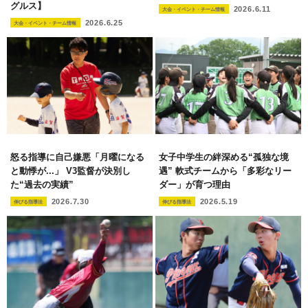
グルス】
2026.6.11
大会・イベント・チーム情報
2026.6.25
大会・イベント・チーム情報
怒る指導に自己嫌悪「月曜になる
女子中学生の絆深める“孤独な境
と動悸が...」 V3監督が決別し
遇” 軟式チームから「多彩なリー
た“過去の実績”
ダー」が育つ理由
2026.7.30
2026.5.19
伸びる指導法
伸びる指導法