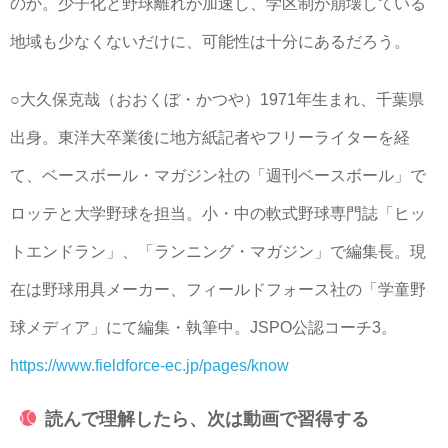
のか。少子化と野球離れが加速し、学区制が崩壊している
地域も少なくないだけに、可能性は十分にあるだろう。
○大久保克哉（おおくぼ・かつや）1971年生まれ、千葉県
出身。東洋大卒業後に地方紙記者やフリーライターを経
て、ベースボール・マガジン社の「週刊ベースボール」で
ロッテと大学野球を担当。小・中の軟式野球専門誌「ヒッ
トエンドラン」、「ランニング・マガジン」で編集長。現
在は野球用具メーカー、フィールドフォース社の「学童野
球メディア」にて編集・執筆中。JSPO公認コーチ3。
https://www.fieldforce-ec.jp/pages/know
読んで理解したら、次は動画で習得する