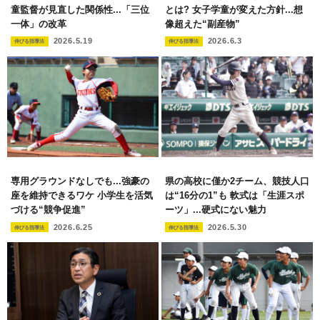
童監督が見直した関係性...「三位
とは? 女子学童が変えた方針...想
一体」の改革
像超えた“副産物”
2026.5.19
2026.6.3
伸びる指導法
伸びる指導法
専用グラウンドなしでも...強豪の
県の高校に僅か2チーム、競技人口
座を維持できるワケ 小学生を活気
は“16分の1”も 軟式は「生涯スポ
づける“競争促進”
ーツ」...硬式にない魅力
2026.6.25
2026.5.30
伸びる指導法
伸びる指導法