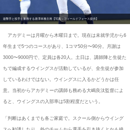
遊撃手と投手を兼務する唐澤幸雅主将【写真：フィールドフォース提供】
アカデミーは月曜から木曜日まで。現在は未就学児から6
年生まで5つのコースがあり、1コマ50分〜90分。月謝は
3000〜9000円で、定員は各20人。土日は、講師陣と生徒た
ちで編成するウイングスが活動しているが、全生徒が参加
しているわけではない。ウイングスに入るかどうかは任
意。当初からアカデミーの講師も務める大嶋良汰監督によ
ると、ウイングスの入部率は5割程度だという。
「判断はあくまでも各ご家庭で。スクール側からウイング
スへ勧誘したり、外のチームから選手を引き抜くとかも絶