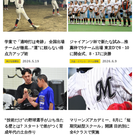
学童で「適時打は奇跡」 全国出場
ジャイアンツ杯で新たな試み...推
チームが徹底...“運”に頼らない得
薦枠で5チーム出場 東京Dで8・10
点力アップ術
に開会式、8・17に決勝
2026.5.19
2026.6.9
伸びる指導法
大会・イベント・チーム情報
“技術だけ”の野球選手がぶち当た
マリーンズアカデミー、8月に「短
る壁とは? スタートで差がつく育
期完結型スクール」開講 目的別に
成年代の土台作り
全4クラスで実施