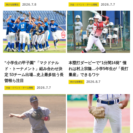
2026.7.8
2026.7.7
伸びる指導法
大会・イベント・チーム情報
“小学生の甲子園”「マクドナル
本塁打ダービーで“1分間14発” 憧
ド・トーナメント」組み合わせ決
れは村上宗隆...小学5年生が「長打
定 53チーム出場...史上最多狙う長
量産」できるワケ
曽根ら注目
2026.8.7
伸びる指導法
2026.7.7
大会・イベント・チーム情報