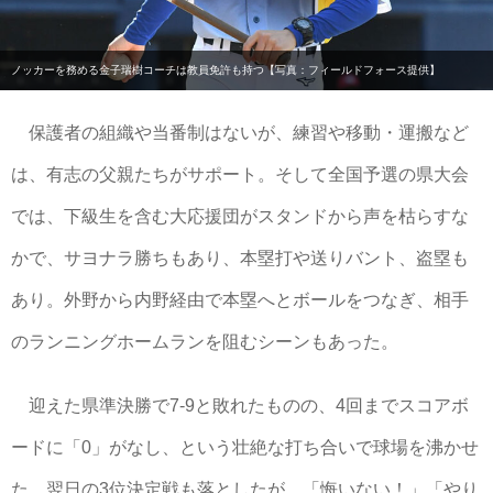
ノッカーを務める金子瑞樹コーチは教員免許も持つ【写真：フィールドフォース提供】
保護者の組織や当番制はないが、練習や移動・運搬など
は、有志の父親たちがサポート。そして全国予選の県大会
では、下級生を含む大応援団がスタンドから声を枯らすな
かで、サヨナラ勝ちもあり、本塁打や送りバント、盗塁も
あり。外野から内野経由で本塁へとボールをつなぎ、相手
のランニングホームランを阻むシーンもあった。
迎えた県準決勝で7-9と敗れたものの、4回までスコアボ
ードに「0」がなし、という壮絶な打ち合いで球場を沸かせ
た。翌日の3位決定戦も落としたが、「悔いない！」「やり