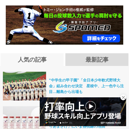
人気の記事
最新記事
“中学生の甲子園”「全日本少年軟式野球大
会」組み合わせ決定 星稜中、上一色中ら注
目…離島から出場も
【PR】酷暑の夏を“麹パワー”で乗り切ろ
う！ MLB™公式「麹だけでつくったすっき
りあまさけ」にいま熱視線の理由