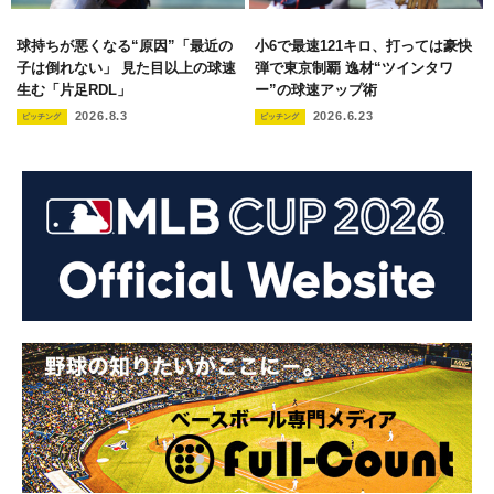
球持ちが悪くなる“原因”「最近の
小6で最速121キロ、打っては豪快
子は倒れない」 見た目以上の球速
弾で東京制覇 逸材“ツインタワ
生む「片足RDL」
ー”の球速アップ術
2026.8.3
2026.6.23
ピッチング
ピッチング