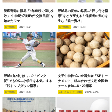
管理野球に限界「4年連続で同じ失
野球界の長年の弊害...“押し付け指
敗」 中学硬式強豪が“交換日記”を
導”をどう変える? 保護者の安心を
始めたワケ
生む「統一資格」
2026.6.2
2026.6.30
伸びる指導法
伸びる指導法
野球=丸刈りは古い? “ピンク
女子中学軟式の全国大会「SPトー
髪”でもOK...小学生を本気にする
ナメント」組み合わせ決定 全国49
「脱トップダウン指導」
チーム参加...8・20開幕
2026.8.8
2026.7.24
伸びる指導法
大会・イベント・チーム情報