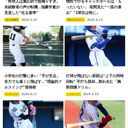
「野球人は威圧的で怒鳴りすぎ」
惰性でやるキャッチボールは「も
未経験者の声が転機...強豪学童が
ったいない」 垣間見た“一流の凄
見直した“叱る基準”
み”「1球目は特に」
2026.5.16
2026.6.13
伸びる指導法
野球スキルのコツ
小学生の打撃に多い「手が支点」
打球が飛ばない原因は“上下の同時
非力でも遠くに飛ばす...“理論的フ
回転” 手打ち脱却...割れ生む「胸
ルスイング”習得術
郭我慢ドリル」
2026.6.17
2026.6.15
バッティング
バッティング