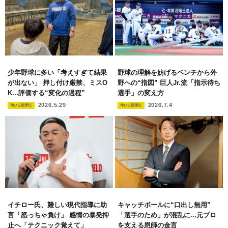
少年野球に多い「考えすぎて結果
野球の理解を妨げるベンチから外
が出ない」 押し付け厳禁、ミスO
野への“指図” 巨人Jr.流「指示待ち
K...評価する“変化の過程”
選手」の変え方
2026.5.29
2026.7.4
伸びる指導法
伸びる指導法
イチロー氏、難しい現代指導に助
キャッチボールに“口出し無用”
言「怒っちゃ負け」 感情の暴発抑
「選手のため」が混乱に...元プロ
止へ「テクニック覚えて」
を支える恩師の金言