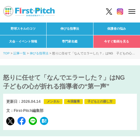
野球スキルのコツ
伸びる指導法
保護者の悩み
大会・イベント情報
専門家名鑑
今すぐ動画を見る
TOP
記事一覧
伸びる指導法
怒りに任せて「なんでエラーした？」はNG 子どもの心が
折れる指導者の“第一声”
怒りに任せて「なんでエラーした？」はNG
子どもの心が折れる指導者の“第一声”
更新日：2026.04.14
メンタル
今浪隆博
子どもとの接し方
文：First-Pitch編集部