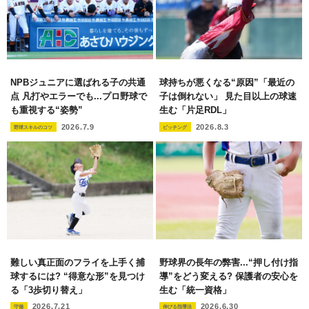
NPBジュニアに選ばれる子の共通
球持ちが悪くなる“原因”「最近の
点 凡打やエラーでも...プロ野球で
子は倒れない」 見た目以上の球速
も重視する“姿勢”
生む「片足RDL」
2026.7.9
2026.8.3
野球スキルのコツ
ピッチング
難しい真正面のフライを上手く捕
野球界の長年の弊害...“押し付け指
球するには? “得意な形”を見つけ
導”をどう変える? 保護者の安心を
る「3歩切り替え」
生む「統一資格」
2026.7.21
2026.6.30
守備
伸びる指導法