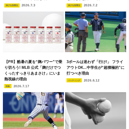
2026.7.3
2026.7.2
伸びる指導法
伸びる指導法
【PR】酷暑の夏を“麹パワー”で乗
3ボールは迷わず「行け!」 フライ
り切ろう! MLB 公式「麹だけでつ
アウトOK...中学生が“超積極的”に
くったすっきりあまさけ」にいま
打つべき理由
熱視線の理由
2026.6.12
バッティング
2026.7.17
特集