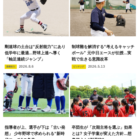
剛速球の土台は“反射能力”にあり
制球難を解消する“考えるキャッチ
低学年に最適...野球上達へ導く
ボール” 元中日エースが伝授...実
「軸足連続ジャンプ」
戦で生きる意識改革
2026.8.6
2026.5.13
基礎体力
ピッチング
指導者が上、選手が下は「古い発
卒団生が「次期主将を選ぶ」効果
想」 少年野球で求められる“新時
とは? 女子学童が変えた方針...想