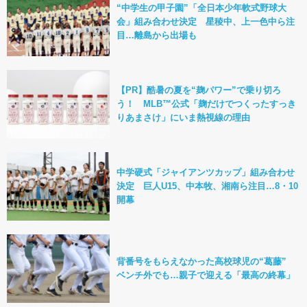
“中学生の甲子園”「全日本少年軟式野球大
会」組み合わせ決定 星稜中、上一色中ら注
目…離島から出場も
【PR】酷暑の夏を“麹パワー”で乗り切ろ
う！ MLB™公式「麹だけでつくったすっき
りあまさけ」にいま熱視線の理由
中学硬式「ジャイアンツカップ」組み合わせ
決定 巨人U15、中本牧、湘南ら注目…8・10
開幕
背番号をもらえなかった高校球児の“葛藤”
ベンチ外でも…親子で迎える「最高の終幕」