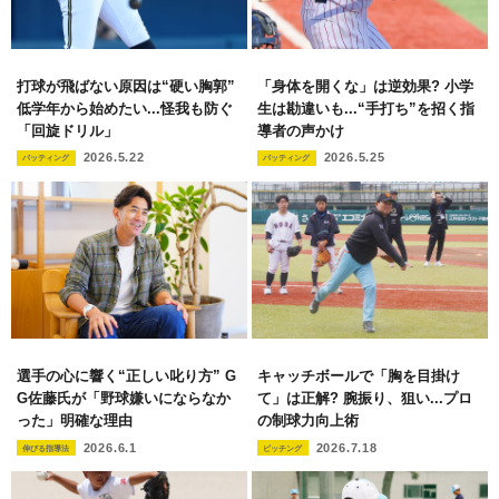
打球が飛ばない原因は“硬い胸郭”
「身体を開くな」は逆効果? 小学
低学年から始めたい...怪我も防ぐ
生は勘違いも...“手打ち”を招く指
「回旋ドリル」
導者の声かけ
2026.5.22
2026.5.25
バッティング
バッティング
選手の心に響く“正しい叱り方” G
キャッチボールで「胸を目掛け
G佐藤氏が「野球嫌いにならなか
て」は正解? 腕振り、狙い...プロ
った」明確な理由
の制球力向上術
2026.6.1
2026.7.18
伸びる指導法
ピッチング