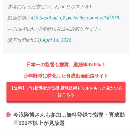
参考になった方はいいね or リポストを❗️
動画提供：
@tpbaseball_c2
pic.twitter.com/ootfkfPKPb
— First-Pitch -少年野球育成悩み解決サイト-
(@FirstPitchC2)
April 14, 2026
日本一の監督も推薦、継続率93.9％！
少年野球に特化した育成動画配信サイト
【無料】プロ指導者が伝授 野球技術ドリルをもっと見たい方
はこちら
今浪隆博さんも参加…無料登録で指導・育成動
画250本以上が見放題