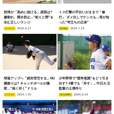
投球が「高めに抜ける」原因は?
トス打撃の手伝いがまるで「修
膝割れ、開き防止...“粘りと間”を
行」 ダメ出しでケンカも...母が知
生む正しいランジ
った“苛立ちの正体”
2026.5.27
2026.7.19
ピッチング
親子関係
球速アップへ「絶対苦労する」NG
少年野球で“競争意識”をどう引き
腕振りは? キャッチボールが激
出す? 4番でも「外す」...中日Jr.元
変...“強く叩く”ドリル
監督の土壌作り
2026.7.25
2026.6.18
ピッチング
伸びる指導法