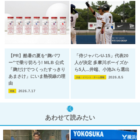
【PR】酷暑の夏を“麹パワ
「侍ジャパンU-15」代表20
ー”で乗り切ろう! MLB 公式
人が決定 多摩川ボーイズか
「麹だけでつくったすっきり
ら5人...井端、小池Jr.ら選出
あまさけ」にいま熱視線の理
2026.8.5
大会・イベント・チーム情報
由
2026.7.17
特集
あわせて読みたい