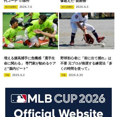
代コーチ”の条件
像超えた“副産物”
2026.7.6
2026.6.3
伸びる指導法
伸びる指導法
増える腰高捕手に危機感「選手生
野球初心者に「前に出て捕れ」は
命に関わる」 専門家が勧めるケア
不要 元プロが推奨する練習法「多
と“脳内ビート”
くの時間を使って」
2026.6.2
2026.6.30
守備
守備