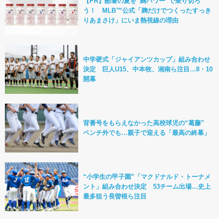
【PR】酷暑の夏を“麹パワー”で乗り切ろ
う！ MLB™公式「麹だけでつくったすっき
りあまさけ」にいま熱視線の理由
中学硬式「ジャイアンツカップ」組み合わせ
決定 巨人U15、中本牧、湘南ら注目…8・10
開幕
背番号をもらえなかった高校球児の“葛藤”
ベンチ外でも…親子で迎える「最高の終幕」
“小学生の甲子園”「マクドナルド・トーナメ
ント」組み合わせ決定 53チーム出場…史上
最多狙う長曽根ら注目