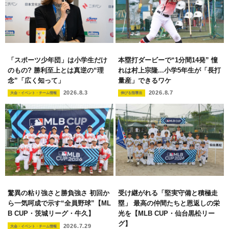
「スポーツ少年団」は小学生だけ
本塁打ダービーで“1分間14発” 憧
のもの? 勝利至上とは真逆の“理
れは村上宗隆...小学5年生が「長打
念”「広く知って」
量産」できるワケ
2026.8.3
2026.8.7
大会・イベント・チーム情報
伸びる指導法
驚異の粘り強さと勝負強さ 初回か
受け継がれる「堅実守備と積極走
ら一気呵成で示す“全員野球”【ML
塁」 最高の仲間たちと恩返しの栄
B CUP・茨城リーグ・牛久】
光を【MLB CUP・仙台黒松リー
グ】
2026.7.29
大会・イベント・チーム情報