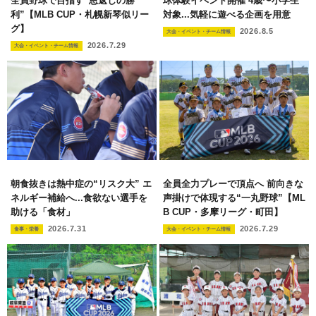
全員野球で目指す“恩返しの勝
球体験イベント開催 4歳〜小学生
利”【MLB CUP・札幌新琴似リー
対象...気軽に遊べる企画を用意
グ】
2026.8.5
大会・イベント・チーム情報
2026.7.29
大会・イベント・チーム情報
朝食抜きは熱中症の“リスク大” エ
全員全力プレーで頂点へ 前向きな
ネルギー補給へ...食欲ない選手を
声掛けで体現する“一丸野球”【ML
助ける「食材」
B CUP・多摩リーグ・町田】
2026.7.31
2026.7.29
食事・栄養
大会・イベント・チーム情報