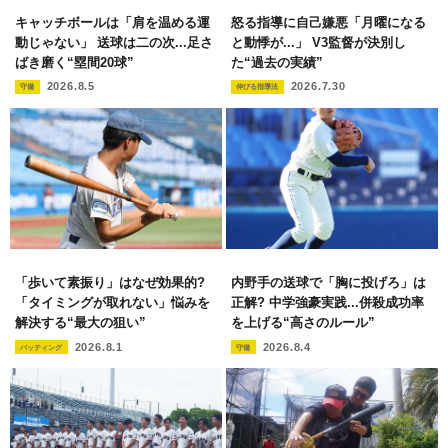
キャッチボールは「肩を温める運
怒る指導に自己嫌悪「月曜になる
動じゃない」 送球は二の次...足さ
と動悸が...」 V3監督が決別し
ばき磨く“塁間20球”
た“過去の実績”
2026.8.5
2026.7.30
守備
伸びる指導法
「歩いて素振り」はなぜ効果的?
内野手の送球で「胸に投げろ」は
「タイミングが取れない」悩みを
正解? 中学強豪実践...併殺成功率
解決する“最大の狙い”
を上げる“高さのルール”
2026.8.1
2026.8.4
バッティング
守備