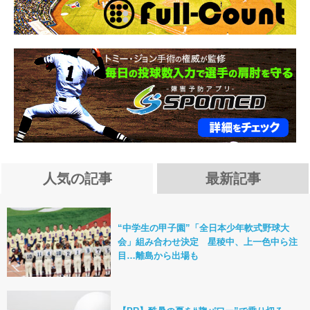
人気の記事
最新記事
“中学生の甲子園”「全日本少年軟式野球大
会」組み合わせ決定 星稜中、上一色中ら注
目…離島から出場も