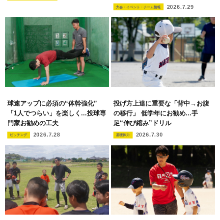
2026.7.29
大会・イベント・チーム情報
球速アップに必須の“体幹強化”
投げ方上達に重要な「背中→お腹
「1人でつらい」を楽しく...投球専
の移行」 低学年にお勧め...手
門家お勧めの工夫
足“伸び縮み”ドリル
2026.7.28
2026.7.30
ピッチング
基礎体力