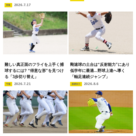
2026.7.17
特集
難しい真正面のフライを上手く捕
剛速球の土台は“反射能力”にあり
球するには? “得意な形”を見つけ
低学年に最適...野球上達へ導く
る「3歩切り替え」
「軸足連続ジャンプ」
2026.7.21
2026.8.6
守備
基礎体力