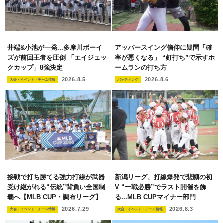
井端&小池が一発...多摩川ボーイ
アッパースイング信仰に疑問「確
ズが前回王者を圧倒 「エイジェッ
率が悪くなる」 “釘打ち”で示すホ
クカップ」8強決定
ームランの打ち方
2026.8.5
2026.8.6
大会・イベント・チーム情報
バッティング
接戦で打ち勝てる強力打線が武器
新潟リーグ、打線爆発で悲願の初
受け継がれる“伝統”背負い全国制
V “一戦必勝”でラスト開催を飾
覇へ【MLB CUP・調布リーグ】
る...MLB CUPマイナー部門
2026.7.29
2026.8.3
大会・イベント・チーム情報
大会・イベント・チーム情報