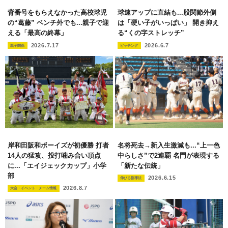
背番号をもらえなかった高校球児
球速アップに直結も...股関節外側
の“葛藤” ベンチ外でも...親子で迎
は「硬い子がいっぱい」 開き抑え
える「最高の終幕」
る“くの字ストレッチ”
2026.7.17
2026.6.7
親子関係
ピッチング
岸和田阪和ボーイズが初優勝 打者
名将死去→新入生激減も...“上一色
14人の猛攻、投打噛み合い頂点
中らしさ”で2連覇 名門が表現する
に...「エイジェックカップ」小学
「新たな伝統」
部
2026.6.15
伸びる指導法
2026.8.7
大会・イベント・チーム情報