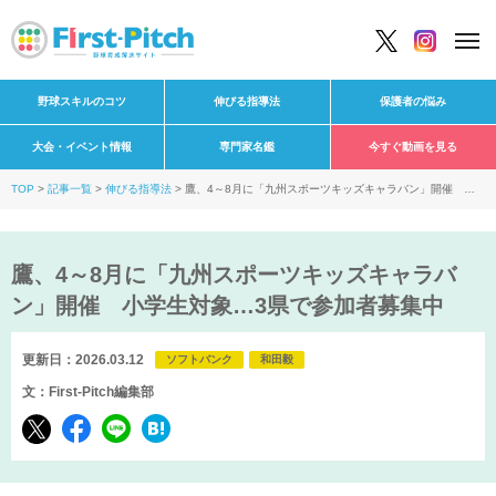
野球スキルのコツ
伸びる指導法
保護者の悩み
大会・イベント情報
専門家名鑑
今すぐ動画を見る
TOP
記事一覧
伸びる指導法
鷹、4～8月に「九州スポーツキッズキャラバン」開催 小
学生対象…3県で参加者募集中
鷹、4～8月に「九州スポーツキッズキャラバ
ン」開催 小学生対象…3県で参加者募集中
更新日：2026.03.12
ソフトバンク
和田毅
文：First-Pitch編集部