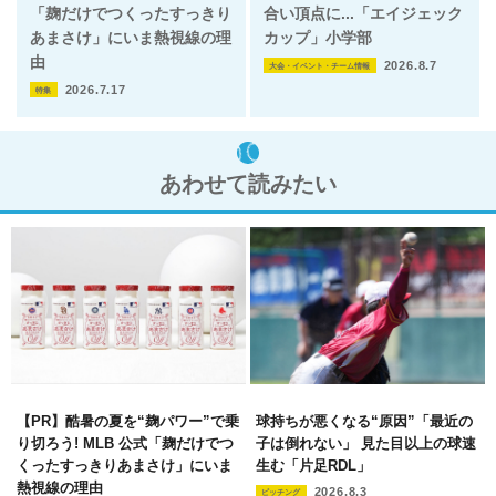
「麹だけでつくったすっきり
合い頂点に...「エイジェック
あまさけ」にいま熱視線の理
カップ」小学部
由
2026.8.7
大会・イベント・チーム情報
2026.7.17
特集
あわせて読みたい
【PR】酷暑の夏を“麹パワー”で乗
球持ちが悪くなる“原因”「最近の
り切ろう! MLB 公式「麹だけでつ
子は倒れない」 見た目以上の球速
くったすっきりあまさけ」にいま
生む「片足RDL」
熱視線の理由
2026.8.3
ピッチング