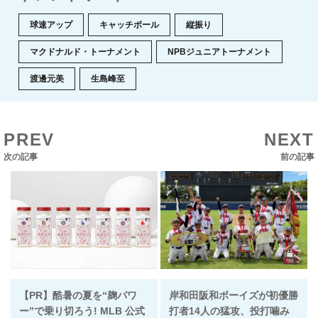
球速アップ
キャッチボール
縦振り
マクドナルド・トーナメント
NPBジュニアトーナメント
渡邊元美
生島峰至
PREV
NEXT
次の記事
前の記事
【PR】酷暑の夏を“麹パワ
岸和田阪和ボーイズが初優勝
ー”で乗り切ろう! MLB 公式
打者14人の猛攻、投打噛み