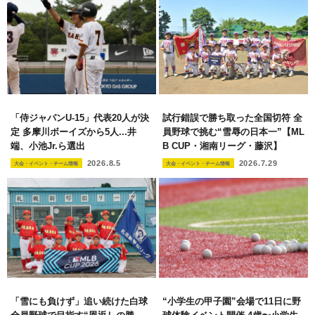
「侍ジャパンU-15」代表20人が決
試行錯誤で勝ち取った全国切符 全
定 多摩川ボーイズから5人...井
員野球で挑む“雪辱の日本一”【ML
端、小池Jr.ら選出
B CUP・湘南リーグ・藤沢】
2026.8.5
2026.7.29
大会・イベント・チーム情報
大会・イベント・チーム情報
「雪にも負けず」追い続けた白球
“小学生の甲子園”会場で11日に野