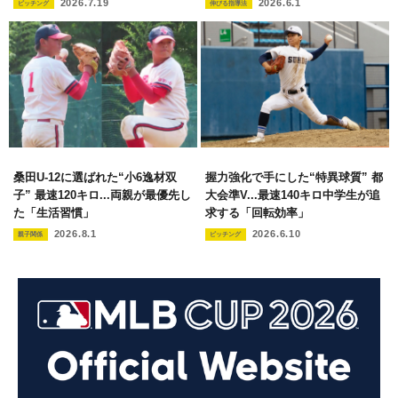
2026.7.19
2026.6.1
ピッチング
伸びる指導法
桑田U-12に選ばれた“小6逸材双
握力強化で手にした“特異球質” 都
子” 最速120キロ...両親が最優先し
大会準V...最速140キロ中学生が追
た「生活習慣」
求する「回転効率」
2026.8.1
2026.6.10
親子関係
ピッチング