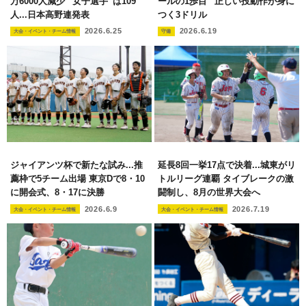
万6000人減少 “女子選手”は109
ールの1歩目” 正しい投動作が身に
人...日本高野連発表
つく3ドリル
2026.6.25
2026.6.19
大会・イベント・チーム情報
守備
ジャイアンツ杯で新たな試み...推
延長8回一挙17点で決着...城東がリ
薦枠で5チーム出場 東京Dで8・10
トルリーグ連覇 タイブレークの激
に開会式、8・17に決勝
闘制し、8月の世界大会へ
2026.6.9
2026.7.19
大会・イベント・チーム情報
大会・イベント・チーム情報