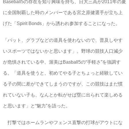
Baseball5の存在を知り興味を持ち、日大三高が2011年の夏
に全国制覇した時のメンバーである宮之原健選手が立ち上
げた「Spirit Bonds」から誘われ参加することになった。
「バット、グラブなどの道具を使わないので、普及しやす
いスポーツではないかと思います」。野球の競技人口減少
が危惧されている中、渥美はBasball5の“手軽さ”を強調す
る。「道具を使うと、初めてやる子とちょっと経験してい
る子の間に差ができてしまうのですが、この競技はまだ慣
れていない子も、なんとか転がせば塁に出られて楽しめる
と思います」と“魅力”を語った。
打撃ではホームランやフェンス直撃の打球がアウトにな