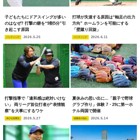
子どもたちにドアスイングが多い
打球が失速する原因は“軸足の出力
のはなぜ? 打撃の癖を“9割5分”引
方向” ホームランを可能にする
き起こす原因
「壁蹴り回旋」
2026.5.25
2026.6.11
バッティング
バッティング
打撃指導で「違和感は絶対いけな
夏休みの思い出に...「親子で野球
い」 両リーグ首位打者が“表情観
グラブ作り」体験 7・29に第一ホ
察”を大事にするワケ
テル両国で開催
2026.5.27
2026.5.14
伸びる指導法
保護者の悩み