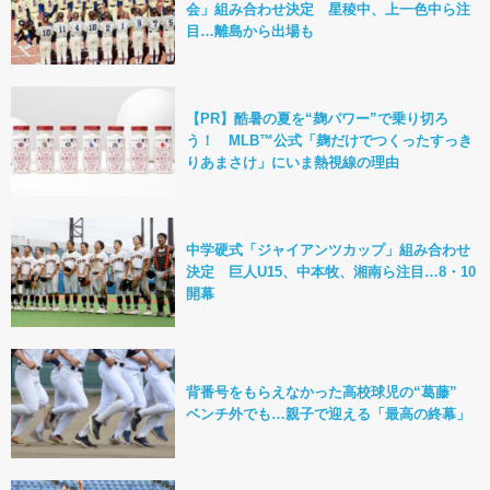
会」組み合わせ決定 星稜中、上一色中ら注
目…離島から出場も
【PR】酷暑の夏を“麹パワー”で乗り切ろ
う！ MLB™公式「麹だけでつくったすっき
りあまさけ」にいま熱視線の理由
中学硬式「ジャイアンツカップ」組み合わせ
決定 巨人U15、中本牧、湘南ら注目…8・10
開幕
背番号をもらえなかった高校球児の“葛藤”
ベンチ外でも…親子で迎える「最高の終幕」