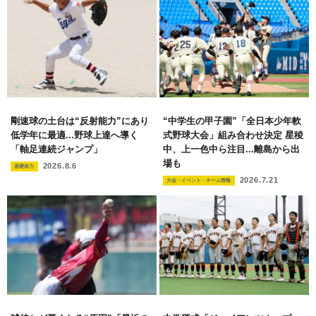
剛速球の土台は“反射能力”にあり
“中学生の甲子園”「全日本少年軟
低学年に最適...野球上達へ導く
式野球大会」組み合わせ決定 星稜
「軸足連続ジャンプ」
中、上一色中ら注目...離島から出
場も
2026.8.6
基礎体力
2026.7.21
大会・イベント・チーム情報