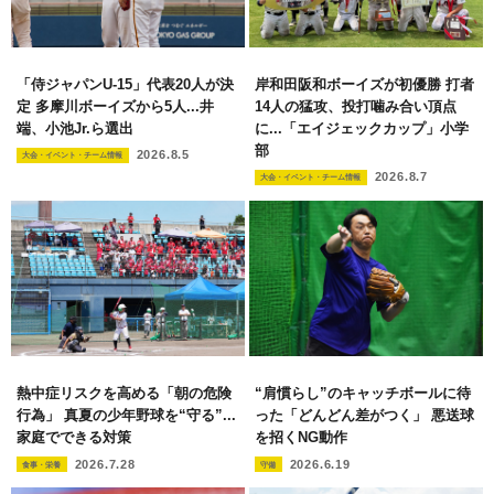
「侍ジャパンU-15」代表20人が決
岸和田阪和ボーイズが初優勝 打者
定 多摩川ボーイズから5人...井
14人の猛攻、投打噛み合い頂点
端、小池Jr.ら選出
に...「エイジェックカップ」小学
部
2026.8.5
大会・イベント・チーム情報
2026.8.7
大会・イベント・チーム情報
熱中症リスクを高める「朝の危険
“肩慣らし”のキャッチボールに待
行為」 真夏の少年野球を“守る”...
った「どんどん差がつく」 悪送球
家庭でできる対策
を招くNG動作
2026.7.28
2026.6.19
食事・栄養
守備