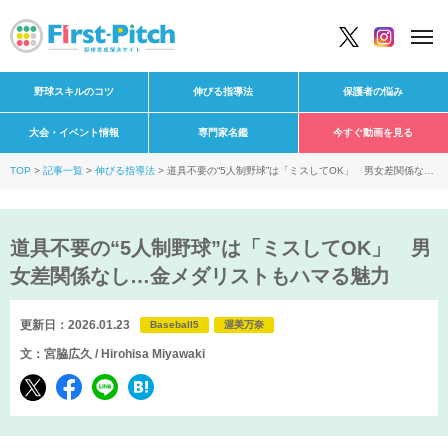
野球スキルのコツ
伸びる指導法
保護者の悩み
大会・イベント情報
専門家名鑑
今すぐ動画を見る
TOP
記事一覧
伸びる指導法
道具不要の“5人制野球”は「ミスしてOK」 男女差関係な
し…金メダリストもハマる魅力
道具不要の“5人制野球”は「ミスしてOK」 男
女差関係なし…金メダリストもハマる魅力
更新日：2026.01.23
Baseball5
渥美万奈
文：宮脇広久 / Hirohisa Miyawaki