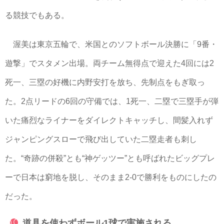
る競技でもある。
渥美は東京五輪で、米国とのソフトボール決勝に「9番・
遊撃」でスタメン出場。両チーム無得点で迎えた4回には2
死一、三塁の好機に内野安打を放ち、先制点をもぎ取っ
た。2点リードの6回の守備では、1死一、二塁で三塁手が弾
いた痛烈なライナーをダイレクトキャッチし、間髪入れず
ジャンピングスローで飛び出していた二塁走者も刺し
た。“奇跡の併殺”とも“神ゲッツー”とも呼ばれたビッグプレ
ーで日本は窮地を脱し、そのまま2-0で勝利をものにしたの
だった。
道具を使わずボール1球で実施される