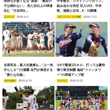
球持ちが悪くなる“原因”「最近の
中学硬式「ジャイアンツカップ」
子は倒れない」 見た目以上の球速
組み合わせ決定 巨人U15、中本
生む「片足RDL」
牧、湘南ら注目...8・10開幕
2026.8.3
2026.7.21
ピッチング
大会・イベント・チーム情報
名将死去→新入生激減も...“上一色
小6で最速121キロ、打っては豪快
中らしさ”で2連覇 名門が表現する
弾で東京制覇 逸材“ツインタワ
「新たな伝統」
ー”の球速アップ術
2026.6.15
2026.6.23
伸びる指導法
ピッチング