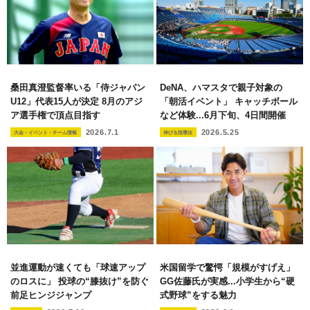
桑田真澄監督率いる「侍ジャパン
DeNA、ハマスタで親子対象の
U12」代表15人が決定 8月のアジ
「朝活イベント」 キャッチボール
ア選手権で頂点目指す
など体験...6月下旬、4日間開催
2026.7.1
2026.5.25
大会・イベント・チーム情報
伸びる指導法
並進運動が速くても「球速アップ
米国留学で驚愕「規模がすげえ」
のロスに」 投球の“膝抜け”を防ぐ
GG佐藤氏が実感...小学生から“硬
前足ヒンジジャンプ
式野球”をする魅力