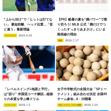
“上から叩け”で「ヒットは打てな
【PR】酷暑の夏を“麹パワー”で乗
い」 最短距離、ヘッド位置...「昔
り切ろう! MLB 公式「麹だけでつ
と違う」最新理論
くったすっきりあまさけ」にいま
熱視線の理由
2026.6.20
バッティング
2026.7.17
特集
「レベルスイング=地面と平行」
女子中学軟式の全国大会「SPトー
は“誤り” 米国流コーチ解説...縦振
ナメント」組み合わせ決定 全国49
りの本質を学ぶ棒ドリル
チーム参加...8・20開幕
2026.7.2
2026.7.24
バッティング
大会・イベント・チーム情報