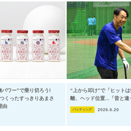
麹パワー”で乗り切ろう!
“上から叩け”で「ヒットは
でつくったすっきりあまさ
離、ヘッド位置...「昔と
理由
2026.6.20
バッティング