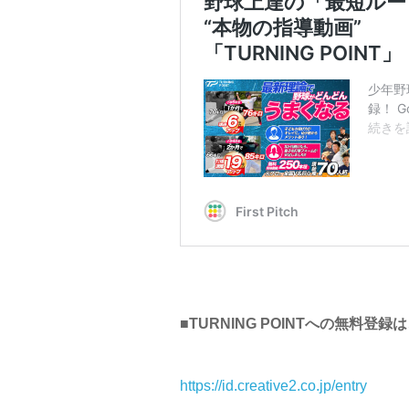
■TURNING POINTへの無料登録
https://id.creative2.co.jp/entry