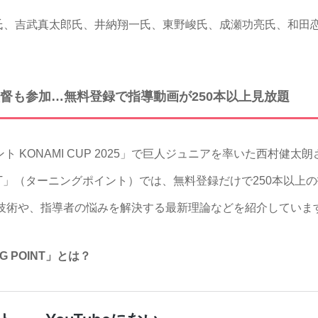
、吉武真太郎氏、井納翔一氏、東野峻氏、成瀬功亮氏、和田恋
督も参加…無料登録で指導動画が250本以上見放題
 KONAMI CUP 2025」で巨人ジュニアを率いた西村健
INT」（ターニングポイント）では、無料登録だけで250本以上の指
げた技術や、指導者の悩みを解決する最新理論などを紹介していま
G POINT」とは？