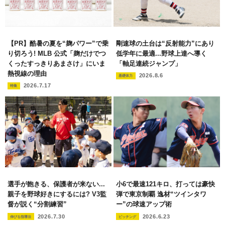
【PR】酷暑の夏を“麹パワー”で乗
剛速球の土台は“反射能力”にあり
り切ろう! MLB 公式「麹だけでつ
低学年に最適...野球上達へ導く
くったすっきりあまさけ」にいま
「軸足連続ジャンプ」
熱視線の理由
2026.8.6
基礎体力
2026.7.17
特集
選手が飽きる、保護者が来ない...
小6で最速121キロ、打っては豪快
親子を野球好きにするには? V3監
弾で東京制覇 逸材“ツインタワ
督が説く“分割練習”
ー”の球速アップ術
2026.7.30
2026.6.23
伸びる指導法
ピッチング