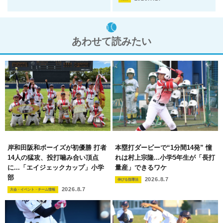
あわせて読みたい
岸和田阪和ボーイズが初優勝 打者
本塁打ダービーで“1分間14発” 憧
14人の猛攻、投打噛み合い頂点
れは村上宗隆...小学5年生が「長打
に...「エイジェックカップ」小学
量産」できるワケ
部
2026.8.7
伸びる指導法
2026.8.7
大会・イベント・チーム情報