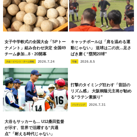
女子中学軟式の全国大会「SPトー
キャッチボールは「肩を温める運
ナメント」組み合わせ決定 全国49
動じゃない」 送球は二の次...足さ
チーム参加...8・20開幕
ばき磨く“塁間20球”
2026.7.24
2026.8.5
大会・イベント・チーム情報
守備
打撃のタイミング狂わす「昔話の
リズム感」 大阪桐蔭元主将が勧め
る“ラテン素振り”
2026.7.31
バッティング
大谷もサッカーも... U12桑田監督
が示す、世界で活躍する“共通
点”「耐える時代じゃない」