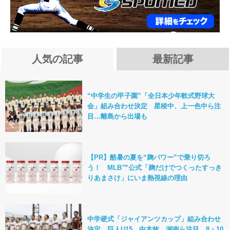
人気の記事
最新記事
“中学生の甲子園”「全日本少年軟式野球大
会」組み合わせ決定 星稜中、上一色中ら注
目…離島から出場も
【PR】酷暑の夏を“麹パワー”で乗り切ろ
う！ MLB™公式「麹だけでつくったすっき
りあまさけ」にいま熱視線の理由
中学硬式「ジャイアンツカップ」組み合わせ
決定 巨人U15、中本牧、湘南ら注目…8・10