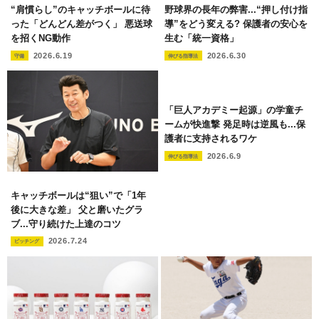
“肩慣らし”のキャッチボールに待
野球界の長年の弊害...“押し付け指
った「どんどん差がつく」 悪送球
導”をどう変える? 保護者の安心を
を招くNG動作
生む「統一資格」
2026.6.19
2026.6.30
守備
伸びる指導法
「巨人アカデミー起源」の学童チ
ームが快進撃 発足時は逆風も...保
護者に支持されるワケ
2026.6.9
伸びる指導法
キャッチボールは“狙い”で「1年
後に大きな差」 父と磨いたグラ
ブ...守り続けた上達のコツ
2026.7.24
ピッチング