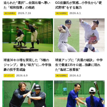
迫られた“選択”...全国出場へ導い
GG佐藤氏が実感...小学生から“硬
た「昭和指導」の根絶
式野球”をする魅力
2026.7.16
2026.6.1
伸びる指導法
伸びる指導法
球速30キロ増を実現した「5種の
球速アップに「共通の秘訣」 中学
ジャンプ」 癖も“味方”に...中学強
生で最速135キロ超...強豪に現れ
豪の投手育成論
た“逸材二枚看板”
2026.6.9
2026.6.2
ピッチング
伸びる指導法