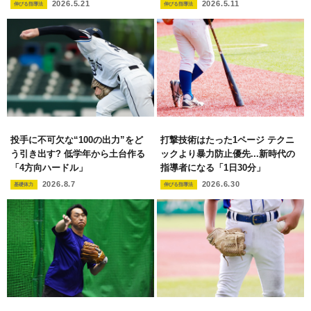
2026.5.21
2026.5.11
伸びる指導法
伸びる指導法
投手に不可欠な“100の出力”をど
打撃技術はたった1ページ テクニ
う引き出す? 低学年から土台作る
ックより暴力防止優先...新時代の
「4方向ハードル」
指導者になる「1日30分」
2026.8.7
2026.6.30
基礎体力
伸びる指導法