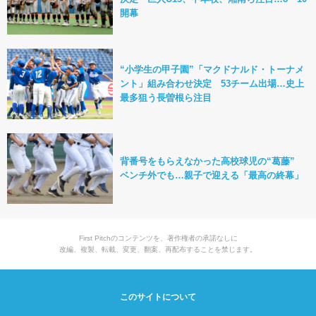
開幕
“小学生の甲子園”「マクドナルド・トーナメ
ント」組み合わせ決定 53チーム出場…史上
最多狙う長曽根ら注目
背番号をもらえなかった高校球児の“葛藤”
ベンチ外でも…親子で迎える「最高の終幕」
First Pitchのコンテンツを、著作権者の承諾なしに
改編、複製、転載、変更、翻案、再配布することを禁じます。
このサイトについて