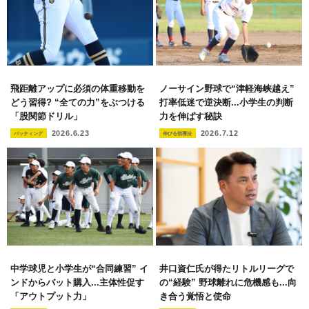
飛距離アップに必須の体重移動を
ノーサイン野球で“津軽海峡越え”
どう習得? “全ての力”をぶつける
打率低迷で逆決断...小学生の判断
「股関節ドリル」
力を伸ばす秘訣
2026.6.23
2026.7.12
バッティング
伸びる指導法
中学球児と小学生が“合同練習” イ
井口資仁氏が得たリトルリーグで
ンドからバット購入...主体性促す
の“経験” 野球離れに危機感も...向
「アウトプット力」
き合う覚悟と使命