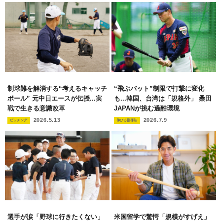
制球難を解消する“考えるキャッチ
“飛ぶバット”制限で打撃に変化
ボール” 元中日エースが伝授...実
も...韓国、台湾は「規格外」 桑田
戦で生きる意識改革
JAPANが挑む過酷環境
2026.5.13
2026.7.9
ピッチング
伸びる指導法
選手が涙「野球に行きたくない」
米国留学で驚愕「規模がすげえ」