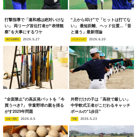
打撃指導で「違和感は絶対いけな
“上から叩け”で「ヒットは打てな
い」 両リーグ首位打者が“表情観
い」 最短距離、ヘッド位置...「昔
察”を大事にするワケ
と違う」最新理論
2026.5.27
2026.6.20
伸びる指導法
バッティング
“全面禁止”の高反発バットを「今
外野だけの子は「高校で厳しい」
買うべき?」 学童野球の親を揺る
中学軟式王者がこだわるキャッチ
がす2029年問題
ボールの“1歩目”
2026.6.5
2026.5.23
お金・用具
守備