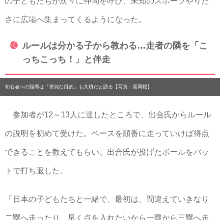
の子どもたちが次々に仲間を呼び、未知のスポーツやりた
さに広場へ集まってくるようになった。
ルールは分かる子から教わる…走者の隣を「こ
っちこっち！」と伴走
初心者への指導は「単純な目的」も大切だと語る【写真：喜岡桜】
参加者が12～13人に達したところで、出合氏からルール
の説明を初めて受けた。ベースを順番に走っていけば得点
できることを教えてもらい、出合氏が投げたボールをバッ
トで打ち返した。
「日本の子どもたちと一緒で、最初は、間違えていきなり
二塁へ走ったり、早く点を入れたいから一塁から三塁へ走