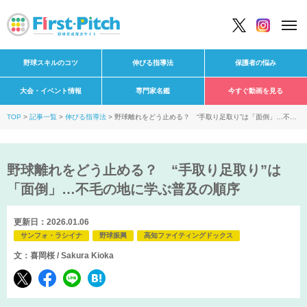
野球スキルのコツ
伸びる指導法
保護者の悩み
大会・イベント情報
専門家名鑑
今すぐ動画を見る
TOP
記事一覧
伸びる指導法
野球離れをどう止める？ “手取り足取り”は「面倒」…不毛
の地に学ぶ普及の順序
野球離れをどう止める？ “手取り足取り”は
「面倒」…不毛の地に学ぶ普及の順序
更新日：2026.01.06
サンフォ・ラシイナ
野球振興
高知ファイティングドックス
文：喜岡桜 / Sakura Kioka