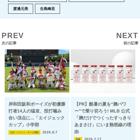
渡邊元美
生島峰至
PREV
NEXT
次の記事
前の記事
岸和田阪和ボーイズが初優勝
【PR】酷暑の夏を“麹パワ
打者14人の猛攻、投打噛み
ー”で乗り切ろう! MLB 公式
合い頂点に...「エイジェック
「麹だけでつくったすっきり
カップ」小学部
あまさけ」にいま熱視線の理
由
2026.8.7
大会・イベント・チーム情報
2026.7.17
特集