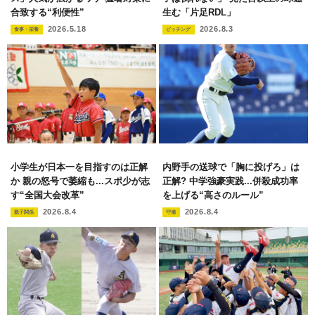
合致する“利便性”
生む「片足RDL」
2026.5.18
2026.8.3
食事・栄養
ピッチング
小学生が日本一を目指すのは正解
内野手の送球で「胸に投げろ」は
か 親の怒号で萎縮も...スポ少が志
正解? 中学強豪実践...併殺成功率
す“全国大会改革”
を上げる“高さのルール”
2026.8.4
2026.8.4
親子関係
守備