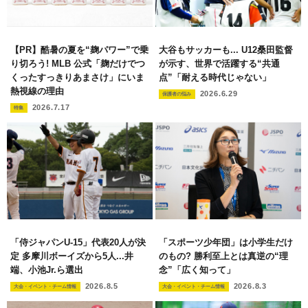
【PR】酷暑の夏を“麹パワー”で乗
大谷もサッカーも... U12桑田監督
り切ろう! MLB 公式「麹だけでつ
が示す、世界で活躍する“共通
くったすっきりあまさけ」にいま
点”「耐える時代じゃない」
熱視線の理由
2026.6.29
保護者の悩み
2026.7.17
特集
「侍ジャパンU-15」代表20人が決
「スポーツ少年団」は小学生だけ
定 多摩川ボーイズから5人...井
のもの? 勝利至上とは真逆の“理
端、小池Jr.ら選出
念”「広く知って」
2026.8.5
2026.8.3
大会・イベント・チーム情報
大会・イベント・チーム情報