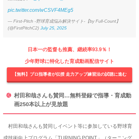
pic.twitter.com/wCSVF4MEg5
— First-Pitch -野球育成悩み解決サイト-【by Full-Count】
(@FirstPitchC2)
July 25, 2025
日本一の監督も推薦、継続率93.9％！
少年野球に特化した育成動画配信サイト
【無料】プロ指導者が伝授 走力アップ練習法の試聴に進む
村田和哉さんも賛同…無料登録で指導・育成動
画250本以上が見放題
村田和哉さんも賛同しイベント等に参加している野球育
成技術向上プログラム「TURNING POINT」（ターニング