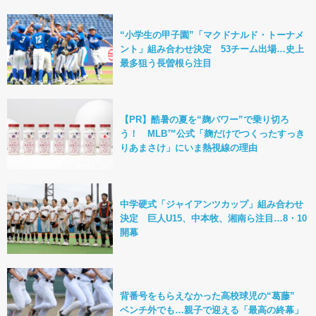
“小学生の甲子園”「マクドナルド・トーナメ
ント」組み合わせ決定 53チーム出場…史上
最多狙う長曽根ら注目
【PR】酷暑の夏を“麹パワー”で乗り切ろ
う！ MLB™公式「麹だけでつくったすっき
りあまさけ」にいま熱視線の理由
中学硬式「ジャイアンツカップ」組み合わせ
決定 巨人U15、中本牧、湘南ら注目…8・10
開幕
背番号をもらえなかった高校球児の“葛藤”
ベンチ外でも…親子で迎える「最高の終幕」