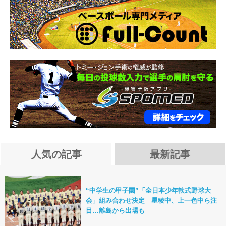
人気の記事
最新記事
“中学生の甲子園”「全日本少年軟式野球大
会」組み合わせ決定 星稜中、上一色中ら注
目…離島から出場も