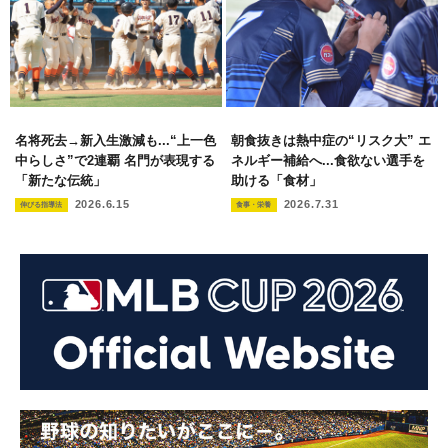
名将死去→新入生激減も...“上一色
朝食抜きは熱中症の“リスク大” エ
中らしさ”で2連覇 名門が表現する
ネルギー補給へ...食欲ない選手を
「新たな伝統」
助ける「食材」
2026.6.15
2026.7.31
伸びる指導法
食事・栄養