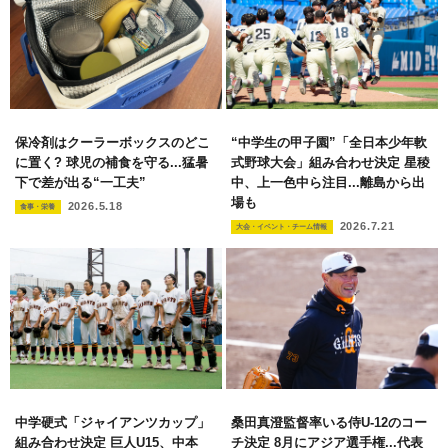
保冷剤はクーラーボックスのどこ
“中学生の甲子園”「全日本少年軟
に置く? 球児の補食を守る...猛暑
式野球大会」組み合わせ決定 星稜
下で差が出る“一工夫”
中、上一色中ら注目...離島から出
場も
2026.5.18
食事・栄養
2026.7.21
大会・イベント・チーム情報
中学硬式「ジャイアンツカップ」
桑田真澄監督率いる侍U-12のコー
組み合わせ決定 巨人U15、中本
チ決定 8月にアジア選手権...代表