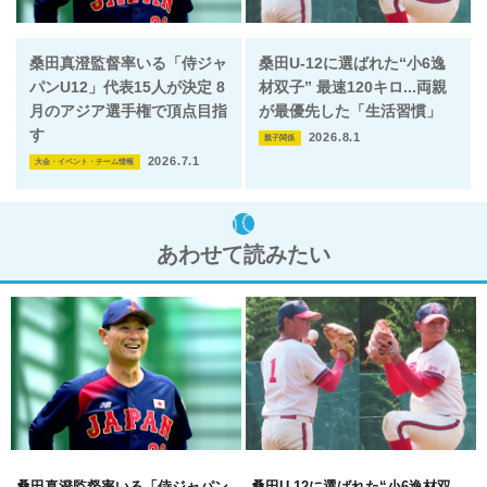
桑田真澄監督率いる「侍ジャ
桑田U-12に選ばれた“小6逸
パンU12」代表15人が決定 8
材双子” 最速120キロ...両親
月のアジア選手権で頂点目指
が最優先した「生活習慣」
す
2026.8.1
親子関係
2026.7.1
大会・イベント・チーム情報
あわせて読みたい
桑田真澄監督率いる「侍ジャパン
桑田U-12に選ばれた“小6逸材双