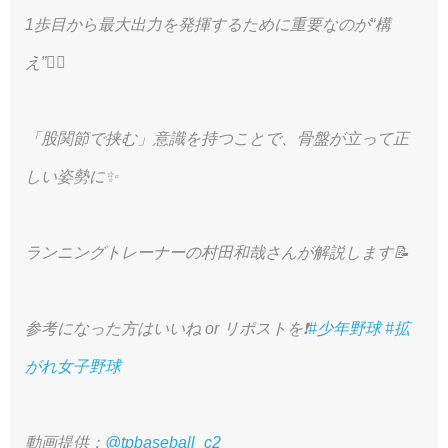
1歩目から最大出力を発揮するために重要なのが“構
え”🏃‍♀️
「股関節で挟む」意識を持つことで、骨盤が立って正
しい姿勢に✨
ランニングトレーナーの村田和哉さんが解説します📝
参考になった方はいいね or リポストを❗️
#少年野球
#拡
がれ女子野球
動画提供：
@tpbaseball_c2