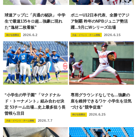
球速アップに「共通の秘訣」 中学
ポニーU12日本代表、全勝でアジ
生で最速135キロ超...強豪に現れ
ア制覇 昨年のNPBジュニア勢活
た“逸材二枚看板”
躍...9月にWシリーズ出場
2026.6.2
2026.6.15
伸びる指導法
大会・イベント・チーム情報
“小学生の甲子園”「マクドナル
専用グラウンドなしでも...強豪の
ド・トーナメント」組み合わせ決
座を維持できるワケ 小学生を活気
定 53チーム出場...史上最多狙う長
づける“競争促進”
曽根ら注目
2026.6.25
伸びる指導法
2026.7.7
大会・イベント・チーム情報