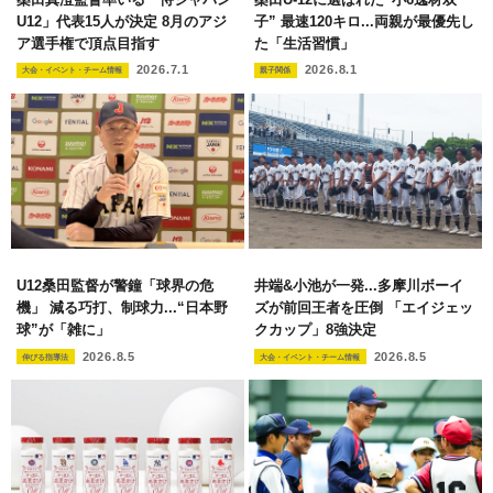
U12」代表15人が決定 8月のアジ
子” 最速120キロ...両親が最優先し
ア選手権で頂点目指す
た「生活習慣」
2026.7.1
2026.8.1
大会・イベント・チーム情報
親子関係
U12桑田監督が警鐘「球界の危
井端&小池が一発...多摩川ボーイ
機」 減る巧打、制球力...“日本野
ズが前回王者を圧倒 「エイジェッ
球”が「雑に」
クカップ」8強決定
2026.8.5
2026.8.5
伸びる指導法
大会・イベント・チーム情報