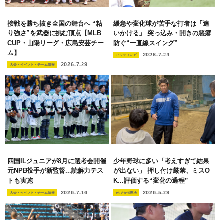
接戦を勝ち抜き全国の舞台へ “粘
緩急や変化球が苦手な打者は「追
り強さ”を武器に挑む頂点【MLB
いかける」 突っ込み・開きの悪癖
CUP・山陽リーグ・広島安芸チー
防ぐ“一直線スイング”
ム】
2026.7.24
バッティング
2026.7.29
大会・イベント・チーム情報
四国ILジュニアが8月に選考会開催
少年野球に多い「考えすぎて結果
元NPB投手が新監督...読解力テス
が出ない」 押し付け厳禁、ミスO
トも実施
K...評価する“変化の過程”
2026.7.16
2026.5.29
大会・イベント・チーム情報
伸びる指導法