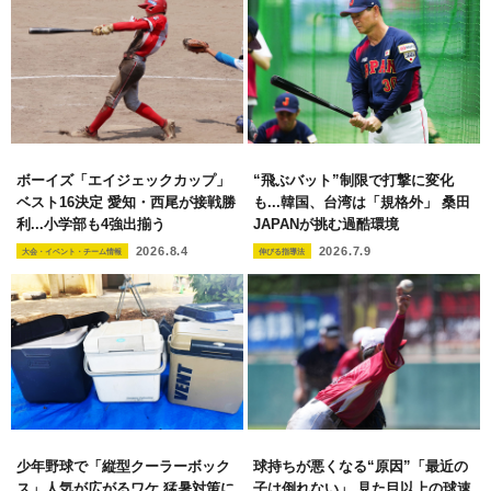
ボーイズ「エイジェックカップ」
“飛ぶバット”制限で打撃に変化
ベスト16決定 愛知・西尾が接戦勝
も...韓国、台湾は「規格外」 桑田
利...小学部も4強出揃う
JAPANが挑む過酷環境
2026.8.4
2026.7.9
大会・イベント・チーム情報
伸びる指導法
少年野球で「縦型クーラーボック
球持ちが悪くなる“原因”「最近の
ス」人気が広がるワケ 猛暑対策に
子は倒れない」 見た目以上の球速