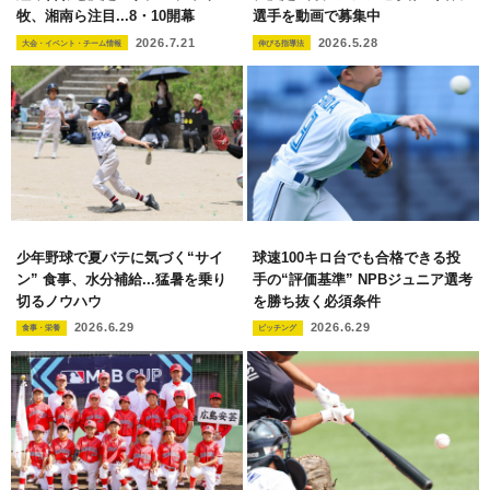
牧、湘南ら注目...8・10開幕
選手を動画で募集中
2026.7.21
2026.5.28
大会・イベント・チーム情報
伸びる指導法
少年野球で夏バテに気づく“サイ
球速100キロ台でも合格できる投
ン” 食事、水分補給...猛暑を乗り
手の“評価基準” NPBジュニア選考
切るノウハウ
を勝ち抜く必須条件
2026.6.29
2026.6.29
食事・栄養
ピッチング