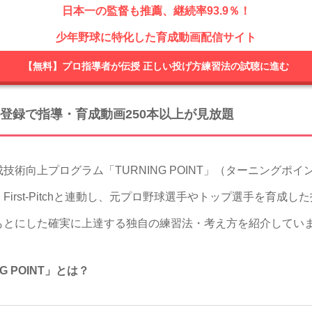
日本一の監督も推薦、継続率93.9％！
少年野球に特化した育成動画配信サイト
【無料】プロ指導者が伝授 正しい投げ方練習法の試聴に進む
登録で指導・育成動画250本以上が見放題
向上プログラム「TURNING POINT」（ターニングポイ
irst-Pitchと連動し、元プロ野球選手やトップ選手を育成
もとにした確実に上達する独自の練習法・考え方を紹介してい
G POINT」とは？