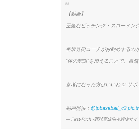
【動画】
正確なピッチング・スローイング
長坂秀樹コーチがお勧めするのが
“体の制限”を加えることで、自然
参考になった方はいいね or リポス
動画提供：
@tpbaseball_c2
pic.
— First-Pitch -野球育成悩み解決サイト-【b