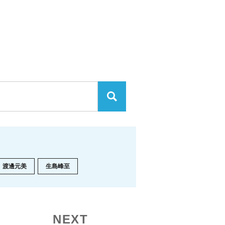
渡邊元美
生島峰至
NEXT