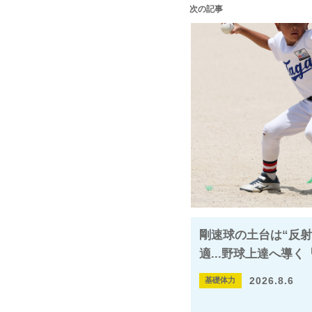
次の記事
剛速球の土台は“反射
適...野球上達へ導
2026.8.6
基礎体力