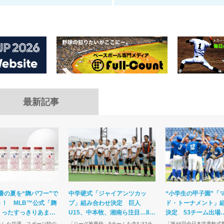
最新記事
暑の夏を“麹パワー”で
中学硬式「ジャイアンツカッ
“小学生の甲子園”「
！ MLB™公式「麹
プ」組み合わせ決定 巨人
ド・トーナメント」
くったすっきりあまさ
U15、中本牧、湘南ら注目…8・
決定 53チーム出場
ま熱視線の理由
10開幕
狙う長曽根ら注目
とした甘酒、スポーツ時の
「リーグ推薦枠」5チームを含む32チ
「第46回全日本学童軟式