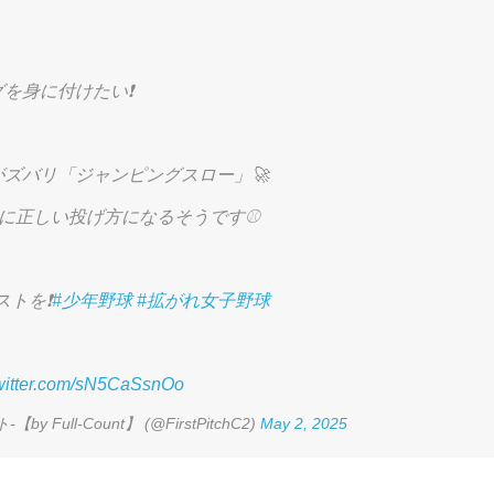
を身に付けたい❗️
ズバリ「ジャンピングスロー」🚀
に正しい投げ方になるそうです⚾️
トを❗️
#少年野球
#拡がれ女子野球
twitter.com/sN5CaSsnOo
y Full-Count】 (@FirstPitchC2)
May 2, 2025