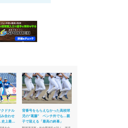
マクドナル
背番号をもらえなかった高校球
組み合わせ
児の“葛藤” ベンチ外でも…親
…史上最多
子で迎える「最高の終幕」
野球大会」…
野球講演家・年中夢球氏が説く…球児