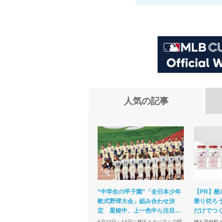
人気の記事
“中学生の甲子園”「全日本少年
【PR】酷
軟式野球大会」組み合わせ決
乗り切ろう
定 星稜中、上一色中ら注目…
だけでつ
離島から出場も
け」にい
8月10日～14日に横浜スタジアムで開
麹を原材料