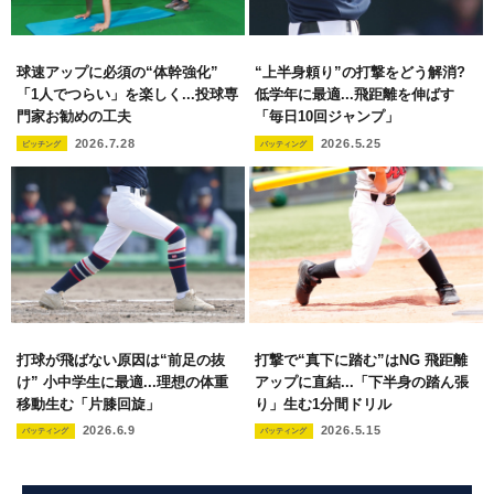
球速アップに必須の“体幹強化”
“上半身頼り”の打撃をどう解消?
「1人でつらい」を楽しく...投球専
低学年に最適...飛距離を伸ばす
門家お勧めの工夫
「毎日10回ジャンプ」
2026.7.28
2026.5.25
ピッチング
バッティング
打球が飛ばない原因は“前足の抜
打撃で“真下に踏む”はNG 飛距離
け” 小中学生に最適...理想の体重
アップに直結...「下半身の踏ん張
移動生む「片膝回旋」
り」生む1分間ドリル
2026.6.9
2026.5.15
バッティング
バッティング