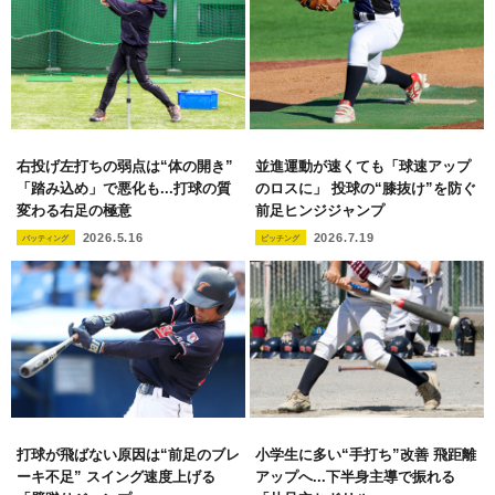
右投げ左打ちの弱点は“体の開き”
並進運動が速くても「球速アップ
「踏み込め」で悪化も...打球の質
のロスに」 投球の“膝抜け”を防ぐ
変わる右足の極意
前足ヒンジジャンプ
2026.5.16
2026.7.19
バッティング
ピッチング
打球が飛ばない原因は“前足のブレ
小学生に多い“手打ち”改善 飛距離
ーキ不足” スイング速度上げる
アップへ...下半身主導で振れる