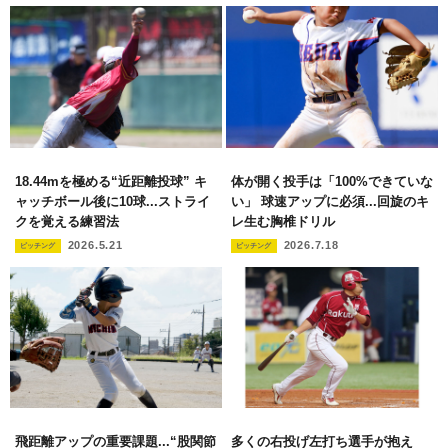
18.44mを極める“近距離投球” キ
体が開く投手は「100%できていな
ャッチボール後に10球...ストライ
い」 球速アップに必須...回旋のキ
クを覚える練習法
レ生む胸椎ドリル
2026.5.21
2026.7.18
ピッチング
ピッチング
飛距離アップの重要課題...“股関節
多くの右投げ左打ち選手が抱え