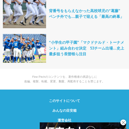
背番号をもらえなかった高校球児の“葛藤”
ベンチ外でも…親子で迎える「最高の終幕」
“小学生の甲子園”「マクドナルド・トーナメ
ント」組み合わせ決定 53チーム出場…史上
最多狙う長曽根ら注目
First Pitchのコンテンツを、著作権者の承諾なしに
改編、複製、転載、変更、翻案、再配布することを禁じます。
このサイトについて
みんなの目安箱
運営会社