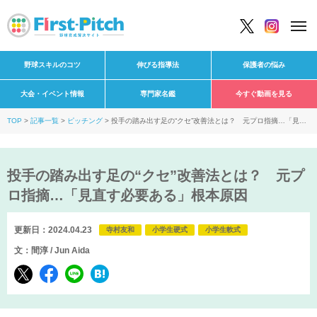
野球スキルのコツ
伸びる指導法
保護者の悩み
大会・イベント情報
専門家名鑑
今すぐ動画を見る
TOP
記事一覧
ピッチング
投手の踏み出す足の“クセ”改善法とは？ 元プロ指摘…「見直
す必要ある」根本原因
投手の踏み出す足の“クセ”改善法とは？ 元プ
ロ指摘…「見直す必要ある」根本原因
更新日：2024.04.23
寺村友和
小学生硬式
小学生軟式
文：間淳 / Jun Aida