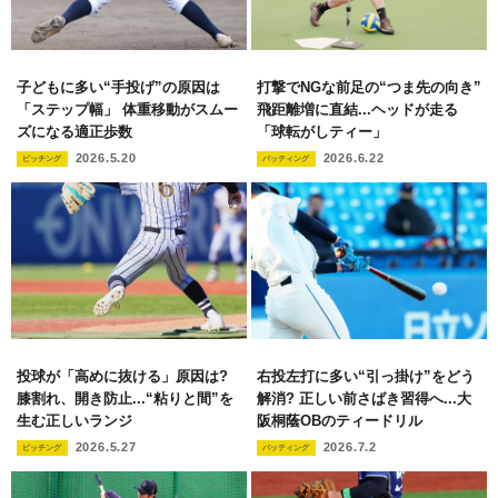
子どもに多い“手投げ”の原因は
打撃でNGな前足の“つま先の向き”
「ステップ幅」 体重移動がスムー
飛距離増に直結...ヘッドが走る
ズになる適正歩数
「球転がしティー」
2026.5.20
2026.6.22
ピッチング
バッティング
投球が「高めに抜ける」原因は?
右投左打に多い“引っ掛け”をどう
膝割れ、開き防止...“粘りと間”を
解消? 正しい前さばき習得へ...大
生む正しいランジ
阪桐蔭OBのティードリル
2026.5.27
2026.7.2
ピッチング
バッティング