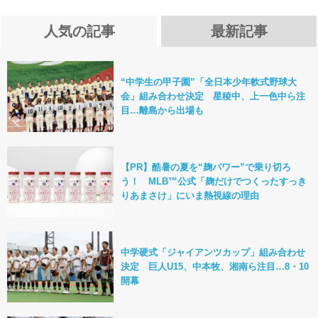
人気の記事
最新記事
“中学生の甲子園”「全日本少年軟式野球大
会」組み合わせ決定 星稜中、上一色中ら注
目…離島から出場も
【PR】酷暑の夏を“麹パワー”で乗り切ろ
う！ MLB™公式「麹だけでつくったすっき
りあまさけ」にいま熱視線の理由
中学硬式「ジャイアンツカップ」組み合わせ
決定 巨人U15、中本牧、湘南ら注目…8・10
開幕