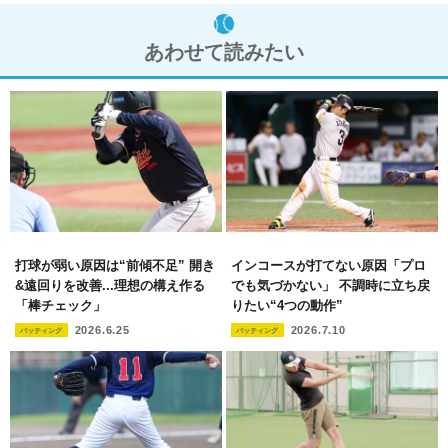
あわせて読みたい
打球が弱い原因は“前傾不足” 開き
インコースが打てない原因「プロ
&遠回りを改善...理想の構え作る
でも気づかない」 不調時に立ち戻
「棒チェック」
りたい“4つの動作”
2026.6.25
2026.7.10
バッティング
バッティング