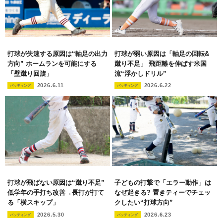
打球が失速する原因は“軸足の出力
打球が弱い原因は「軸足の回転&
方向” ホームランを可能にする
蹴り不足」 飛距離を伸ばす米国
「壁蹴り回旋」
流“浮かしドリル”
2026.6.11
2026.6.22
バッティング
バッティング
打球が飛ばない原因は“蹴り不足”
子どもの打撃で「エラー動作」は
低学年の手打ち改善→長打が打て
なぜ起きる? 置きティーでチェッ
る「横スキップ」
クしたい“打球方向”
2026.5.30
2026.6.23
バッティング
バッティング