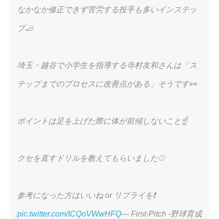
なかなか修正できず苦労する投手も多いインステッ
プ🦶
埼玉・越谷で小学生を指導する寺村友和さんは「ス
テップまでのプロセスに改善点がある」そうです👀
ポイントは足を上げた際に体が前傾しないこと☝️
クセを直すドリルを教えてもらいました⚾️
参考になった方はいいね or リプライを❗️
pic.twitter.com/ICQoVWwHFQ
— First-Pitch -野球育成