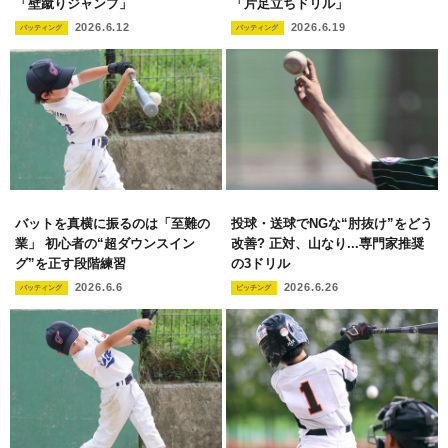
「壁蹴りジャンプ」
「片足立ちドリル」
2026.6.12
2026.6.19
バッティング
バッティング
バットを真横に振るのは「至難の
投球・送球でNGな“肘抜け”をどう
業」 初心者の“超ダウンスイン
改善? 正対、山なり...専門家推奨
グ”を正す段階練習
の3ドリル
2026.6.6
2026.6.26
バッティング
ピッチング