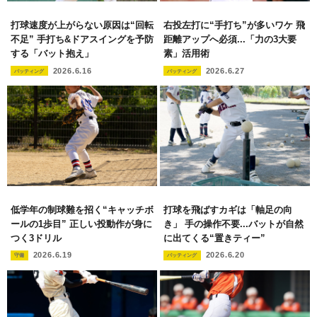
打球速度が上がらない原因は“回転
右投左打に“手打ち”が多いワケ 飛
不足” 手打ち&ドアスイングを予防
距離アップへ必須...「力の3大要
する「バット抱え」
素」活用術
2026.6.16
2026.6.27
バッティング
バッティング
低学年の制球難を招く“キャッチボ
打球を飛ばすカギは「軸足の向
ールの1歩目” 正しい投動作が身に
き」 手の操作不要...バットが自然
つく3ドリル
に出てくる“置きティー”
2026.6.19
2026.6.20
守備
バッティング