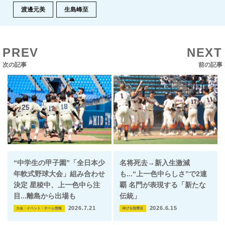
渡邊元美
生島峰至
PREV
NEXT
次の記事
前の記事
“中学生の甲子園”「全日本少
名将死去→新入生激減
年軟式野球大会」組み合わせ
も...“上一色中らしさ”で2連
決定 星稜中、上一色中ら注
覇 名門が表現する「新たな
目...離島から出場も
伝統」
2026.7.21
2026.6.15
大会・イベント・チーム情報
伸びる指導法