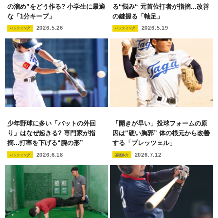
の溜め”をどう作る? 小学生に最適
る“悩み“ 元首位打者が指摘...改善
な「1分キープ」
の鍵握る「軸足」
2026.5.26
2026.5.19
バッティング
バッティング
少年野球に多い「バットの外回
「開きが早い」投球フォームの原
り」はなぜ起きる? 専門家が指
因は“硬い胸郭” 体の根元から改善
摘...打率を下げる“腕の形”
する「プレッツェル」
2026.6.18
2026.7.12
バッティング
基礎体力