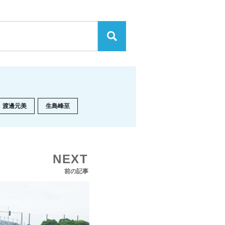
渡邊元美
生島峰至
NEXT
前の記事