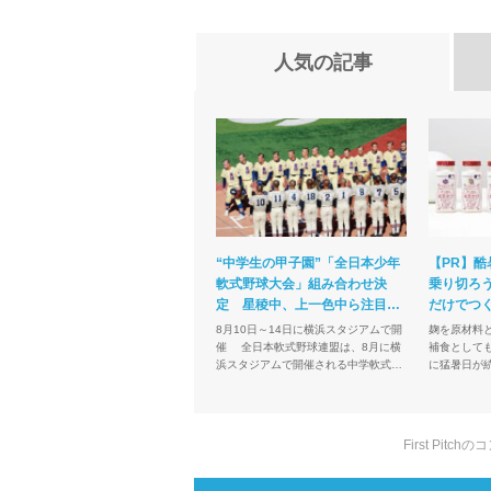
人気の記事
“中学生の甲子園”「全日本少年
【PR】酷
軟式野球大会」組み合わせ決
乗り切ろう
定 星稜中、上一色中ら注目…
だけでつ
離島から出場も
け」にい
8月10日～14日に横浜スタジアムで開
麹を原材料
催 全日本軟式野球連盟は、8月に横
補食としても注目 近年
浜スタジアムで開催される中学軟式野
に猛暑日が
球の全国大会「第43回全日本少年軟式
リートから
野球大会ENEOSトーナメント」（8月
現場ではい
10日～14...
し、高いパフ
First Pi