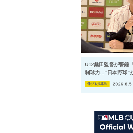
U12桑田監督が警鐘
制球力...“日本野球
2026.8.5
伸びる指導法