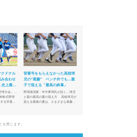
マクドナル
背番号をもらえなかった高校球
組み合わせ
児の“葛藤” ベンチ外でも…親
…史上最多
子で迎える「最高の終幕」
野球大会」…
野球講演家・年中夢球氏が説く…球児
と親の最高の夏の迎え方 高校球児が
幕する学童軟
迎える最後の夏は、さまざまな葛藤も
小学生の甲子
伴う。ベンチ入りが叶わなかった選手
回全日本学童
や家族は、感情の整理が難しいことも
あるだろう。人気野球講...
とを禁じます。