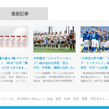
最新記事
暑の夏を“麹パワー”で
中学硬式「ジャイアンツカッ
“小学生の甲子園”「
！ MLB™公式「麹
プ」組み合わせ決定 巨人
ド・トーナメント」
くったすっきりあまさ
U15、中本牧、湘南ら注目…8・
決定 53チーム出場
ま熱視線の理由
10開幕
狙う長曽根ら注目
とした甘酒、スポーツ時の
「リーグ推薦枠」5チームを含む32チ
「第46回全日本学童軟式
、連日のよう
ームが出場 中学硬式野球の日本一を
初出場は19チーム 全日本軟式野球
続く日本の夏。トップアス
決める「第20回全日本中学野球選手権
連盟は7日、8月7日に開
ジュニアまで、スポーツの
記念大会 ジャイアンツカップ」の組み
式野球の日本一を決める“
かに熱中症のリスクを回避
合わせが、21日に発表された。新たに
園”「高円宮賜杯 第46
ォーマンス...
導入された「リ...
軟式野球大会マ...
tchのコンテンツを、著作権者の承諾なしに
改編、複製、転載、変更、翻案、再配布するこ