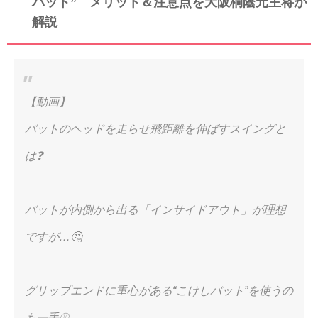
バット” メリット＆注意点を大阪桐蔭元主将が
解説
【動画】
バットのヘッドを走らせ飛距離を伸ばすスイングと
は❓
バットが内側から出る「インサイドアウト」が理想
ですが…🤔
グリップエンドに重心がある“こけしバット”を使うの
も一手⚾️