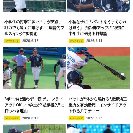
小学生の打撃に多い「手が支点」
小柄な子に「バントをうまくなれ
非力でも遠くに飛ばす...“理論的フ
は違う」 飛距離アップの“秘策”...
ルスイング”習得術
中学生に伝える打撃論
2026.6.17
2026.6.11
バッティング
バッティング
3ボールは迷わず「行け!」 フライ
バットが“体から離れる”悪癖矯正
アウトOK...中学生が“超積極的”に
重力を有効活用...インサイドアウ
打つべき理由
ト作る片手ティー
2026.6.12
2026.6.20
バッティング
バッティング