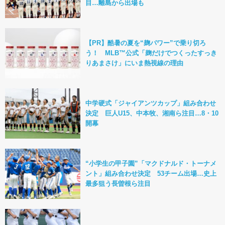
目…離島から出場も
【PR】酷暑の夏を“麹パワー”で乗り切ろ
う！ MLB™公式「麹だけでつくったすっき
りあまさけ」にいま熱視線の理由
中学硬式「ジャイアンツカップ」組み合わせ
決定 巨人U15、中本牧、湘南ら注目…8・10
開幕
“小学生の甲子園”「マクドナルド・トーナメ
ント」組み合わせ決定 53チーム出場…史上
最多狙う長曽根ら注目