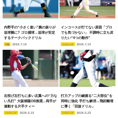
内野手の“小さく速い”腕の振りが
インコースが打てない原因「プロ
送球難に? ゴロ捕球→送球が安定
でも気づかない」 不調時に立ち戻
するテークバックドリル
りたい“4つの動作”
2026.7.16
2026.7.10
守備
バッティング
右投げ左打ちに多い左翼への“力な
打力アップの鍵握る“二大部位”を
い凡打” 大阪桐蔭OB推奨...両手が
同時に強化 手打ち解消→飛距離増
連動する片手ティー
に導く「回旋ドリル」
2026.5.15
2026.5.25
バッティング
バッティング