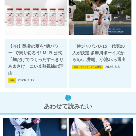
【PR】酷暑の夏を“麹パワ
「侍ジャパンU-15」代表20
ー”で乗り切ろう! MLB 公式
人が決定 多摩川ボーイズか
「麹だけでつくったすっきり
ら5人...井端、小池Jr.ら選出
あまさけ」にいま熱視線の理
2026.8.5
大会・イベント・チーム情報
由
2026.7.17
特集
あわせて読みたい