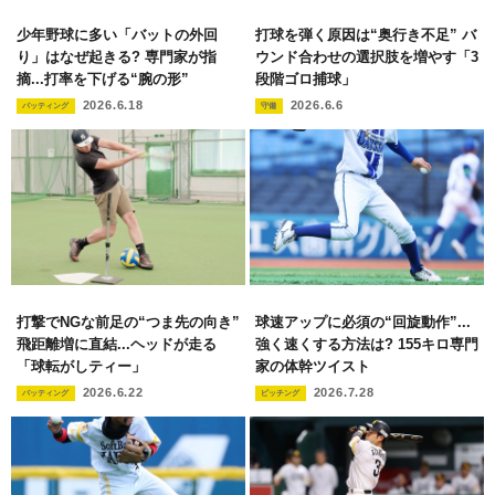
少年野球に多い「バットの外回
打球を弾く原因は“奥行き不足” バ
り」はなぜ起きる? 専門家が指
ウンド合わせの選択肢を増やす「3
摘...打率を下げる“腕の形”
段階ゴロ捕球」
2026.6.18
2026.6.6
バッティング
守備
打撃でNGな前足の“つま先の向き”
球速アップに必須の“回旋動作”...
飛距離増に直結...ヘッドが走る
強く速くする方法は? 155キロ専門
「球転がしティー」
家の体幹ツイスト
2026.6.22
2026.7.28
バッティング
ピッチング