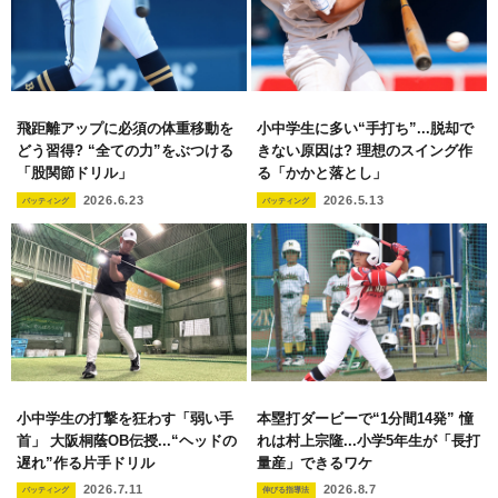
飛距離アップに必須の体重移動を
小中学生に多い“手打ち”...脱却で
どう習得? “全ての力”をぶつける
きない原因は? 理想のスイング作
「股関節ドリル」
る「かかと落とし」
2026.6.23
2026.5.13
バッティング
バッティング
小中学生の打撃を狂わす「弱い手
本塁打ダービーで“1分間14発” 憧
首」 大阪桐蔭OB伝授...“ヘッドの
れは村上宗隆...小学5年生が「長打
遅れ”作る片手ドリル
量産」できるワケ
2026.7.11
2026.8.7
バッティング
伸びる指導法