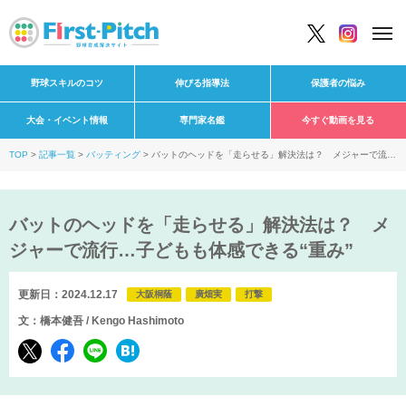
野球スキルのコツ
伸びる指導法
保護者の悩み
大会・イベント情報
専門家名鑑
今すぐ動画を見る
TOP
記事一覧
バッティング
バットのヘッドを「走らせる」解決法は？ メジャーで流
行…子どもも体感できる“重み”
バットのヘッドを「走らせる」解決法は？ メ
ジャーで流行…子どもも体感できる“重み”
更新日：2024.12.17
大阪桐蔭
廣畑実
打撃
文：橋本健吾 / Kengo Hashimoto