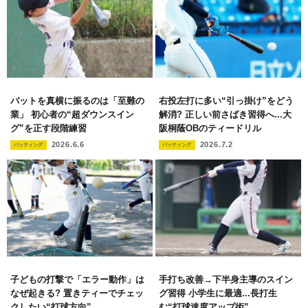
バットを真横に振るのは「至難の
右投左打に多い“引っ掛け”をどう
業」 初心者の“超ダウンスイン
解消? 正しい前さばき習得へ...大
グ”を正す段階練習
阪桐蔭OBのティードリル
2026.6.6
2026.7.2
バッティング
バッティング
子どもの打撃で「エラー動作」は
手打ち改善→下半身主導のスイン
なぜ起きる? 置きティーでチェッ
グ習得 小学生に最適...長打生
クしたい“打球方向”
む“打球速度アップ術”