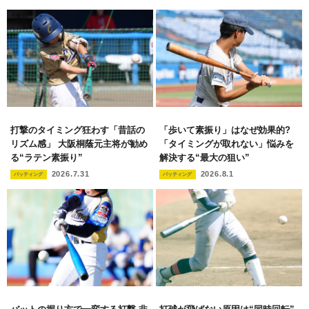
打撃のタイミング狂わす「昔話の
「歩いて素振り」はなぜ効果的?
リズム感」 大阪桐蔭元主将が勧め
「タイミングが取れない」悩みを
る“ラテン素振り”
解決する“最大の狙い”
2026.7.31
2026.8.1
バッティング
バッティング