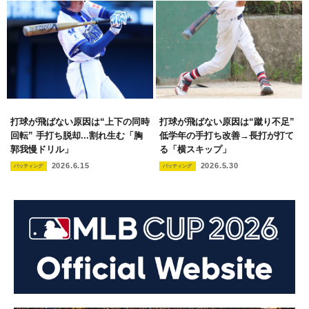
打球が飛ばない原因は“上下の同時
打球が飛ばない原因は“蹴り不足”
回転” 手打ち脱却...割れ生む「胸
低学年の手打ち改善→長打が打て
郭我慢ドリル」
る「横スキップ」
2026.6.15
2026.5.30
バッティング
バッティング