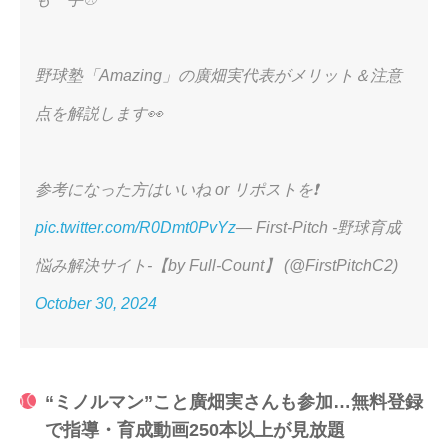
野球塾「Amazing」の廣畑実代表がメリット＆注意
点を解説します👀
参考になった方はいいね or リポストを❗️
pic.twitter.com/R0Dmt0PvYz
— First-Pitch -野球育成
悩み解決サイト-【by Full-Count】 (@FirstPitchC2)
October 30, 2024
“ミノルマン”こと廣畑実さんも参加…無料登録
で指導・育成動画250本以上が見放題