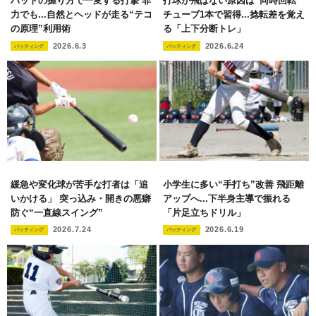
バットの握り方で一変する打撃 非
打球が飛ばない原因は“同時回転”
力でも...自然とヘッドが走る“テコ
チューブ1本で習得...捻転差を覚え
の原理”利用術
る「上下分断トレ」
2026.6.3
2026.6.24
バッティング
バッティング
緩急や変化球が苦手な打者は「追
小学生に多い“手打ち”改善 飛距離
いかける」 突っ込み・開きの悪癖
アップへ...下半身主導で振れる
防ぐ“一直線スイング”
「片足立ちドリル」
2026.7.24
2026.6.19
バッティング
バッティング