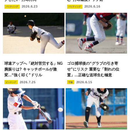
2026.6.23
2026.6.16
バッティング
バッティング
球速アップへ「絶対苦労する」NG
ゴロ捕球後の“グラブの引き寄
腕振りは? キャッチボールが激
せ”にリスク 重要な「割れの位
変...“強く叩く”ドリル
置」...正確な送球生む極意
2026.7.25
2026.6.15
ピッチング
守備